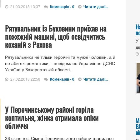
21.03.2018 13:37
Коменарів - 0
Читати далі...
Рятувальник із Буковини приїхав на
Н
п
пожежній машині, щоб освідчитись
У
коханій з Рахова
дв
Рятувальники не тільки героїчні та мужні чоловіки, а й
не аби які романтики, - повідомляє Управління ДСНС
України у Закарпатській області.
27.02.2018 22:58
Коменарів - 0
Читати далі...
У Перечинському районі горіла
коптильня, жінка отримала опіки
М
обличчя
В
в
28 січня в с. Сімер Перечинського району трапилася