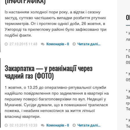
(ІНФОГРАФІКА)
Із настанням холодної пори року, а відтак і сезону
О
застуд, суттєво частішають випадки розбиття ртутних
термометрів. От і протягом однієї доби, 26 жовтня, в
Ужгороді та прилеглому районі було зафіксовано три
*
подібні факти.
ла
27.10.2015 11:48
Коменарів - 0
Читати далі...
*
По
0
Закарпатка — у реанімації через
чадний газ (ФОТО)
* 
0
1 жовтня, о 13.25 до оперативно-рятувальної служби
* 
надійшло повідомлення про задимлення в квартирі на
За
першому поверсі багатоповерхівки по вул. Недецеї у
гр
Мукачеві. Сусіди думали, що в помешканні трапилася
Те
пожежа, і неабияк непокоїлися за життя літньої
власниці квартири.
* 
02.10.2015 10:33
Коменарів - 0
Читати далі...
Те