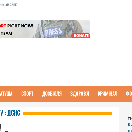
НІЙ ЗВ'ЯЗОК
РАТУША
СПОРТ
ДОЗВІЛЛЯ
ЗДОРОВ'Я
КРИМІНАЛ
ФО
ГУ : ДСНС
П
К
в