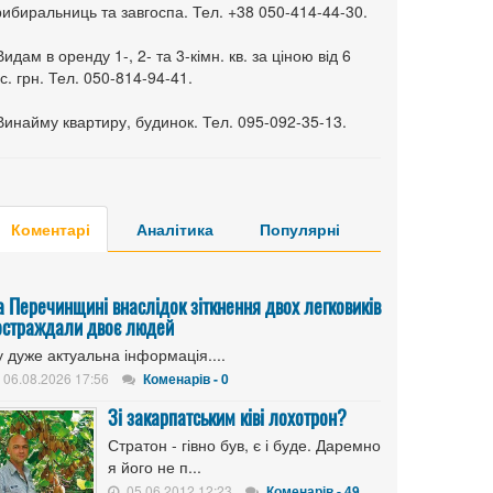
ибиральниць та завгоспа. Тел. +38 050-414-44-30.
Видам в оренду 1-, 2- та 3-кімн. кв. за ціною від 6
с. грн. Тел. 050-814-94-41.
Винайму квартиру, будинок. Тел. 095-092-35-13.
Коментарі
Аналітика
Популярні
а Перечинщині внаслідок зіткнення двох легковиків
остраждали двоє людей
 дуже актуальна інформація....
06.08.2026 17:56
Коменарів - 0
Зі закарпатським ківі лохотрон?
Стратон - гівно був, є і буде. Даремно
я його не п...
05.06.2012 12:23
Коменарів - 49