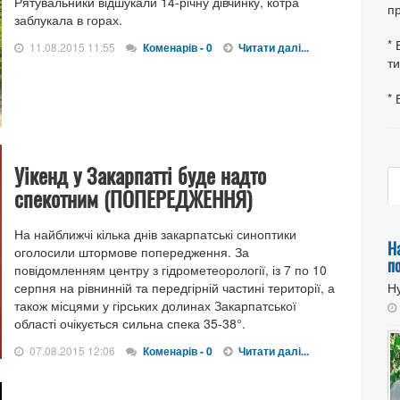
Рятувальники відшукали 14-річну дівчинку, котра
пр
заблукала в горах.
* 
11.08.2015 11:55
Коменарів - 0
Читати далі...
ти
* 
Уікенд у Закарпатті буде надто
спекотним (ПОПЕРЕДЖЕННЯ)
На найближчі кілька днів закарпатські синоптики
Н
оголосили штормове попередження. За
п
повідомленням центру з гідрометеорології, із 7 по 10
серпня на рівнинній та передгірній частині території, а
Ну
також місцями у гірських долинах Закарпатської
області очікується сильна спека 35-38°.
07.08.2015 12:06
Коменарів - 0
Читати далі...