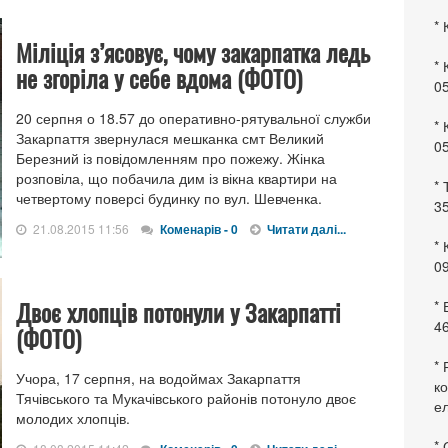
* 
Міліція з’ясовує, чому закарпатка ледь
* 
не згоріла у себе вдома (ФОТО)
0
20 серпня о 18.57 до оперативно-рятувальної служби
* 
Закарпаття звернулася мешканка смт Великий
0
Березний із повідомленням про пожежу. Жінка
розповіла, що побачила дим із вікна квартири на
* 
четвертому поверсі будинку по вул. Шевченка.
35
21.08.2015 11:56
Коменарів - 0
Читати далі...
* 
09
Двоє хлопців потонули у Закарпатті
*
46
(ФОТО)
* 
Учора, 17 серпня, на водоймах Закарпаття
ко
Тячівського та Мукачівського районів потонуло двоє
ел
молодих хлопців.
* 