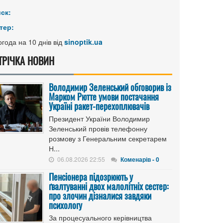
иск:
тер:
года на 10 днів від
sinoptik.ua
ТРІЧКА НОВИН
Володимир Зеленський обговорив із
Марком Рютте умови постачання
Україні ракет-перехоплювачів
Президент України Володимир
Зеленський провів телефонну
розмову з Генеральним секретарем
Н...
06.08.2026 22:55
Коменарів - 0
Пенсіонера підозрюють у
ґвалтуванні двох малолітніх сестер:
про злочин дізналися завдяки
психологу
За процесуального керівництва