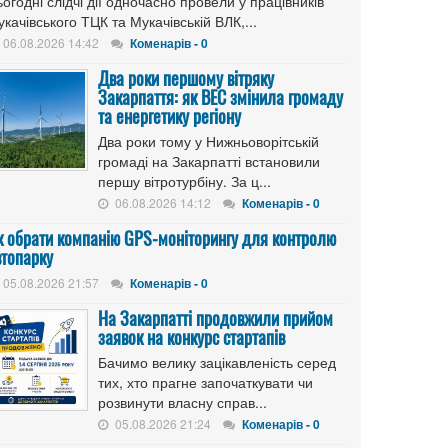
огодні слідчі дії одночасно провели у працівників
качівського ТЦК та Мукачівській ВЛК,...
06.08.2026 14:42
Коменарів - 0
Два роки першому вітряку
Закарпаття: як ВЕС змінила громаду
та енергетику регіону
Два роки тому у Нижньоворітській
громаді на Закарпатті встановили
першу вітротурбіну. За ц...
06.08.2026 14:12
Коменарів - 0
к обрати компанію GPS-моніторингу для контролю
втопарку
05.08.2026 21:57
Коменарів - 0
На Закарпатті продовжили прийом
заявок на конкурс стартапів
Бачимо велику зацікавленість серед
тих, хто прагне започаткувати чи
розвинути власну справ...
05.08.2026 21:24
Коменарів - 0