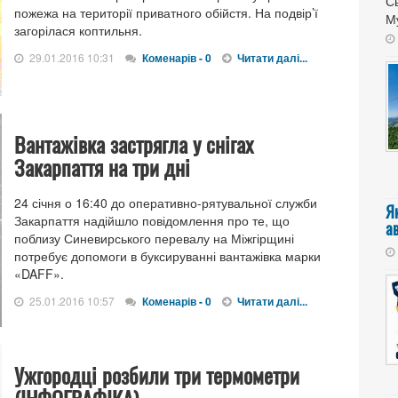
Сь
пожежа на території приватного обійстя. На подвір’ї
Му
загорілася коптильня.
29.01.2016 10:31
Коменарів - 0
Читати далі...
Вантажівка застрягла у снігах
Закарпаття на три дні
24 січня о 16:40 до оперативно-рятувальної служби
Я
Закарпаття надійшло повідомлення про те, що
а
поблизу Синевирського перевалу на Міжгірщині
потребує допомоги в буксируванні вантажівка марки
«DAFF».
25.01.2016 10:57
Коменарів - 0
Читати далі...
Ужгородці розбили три термометри