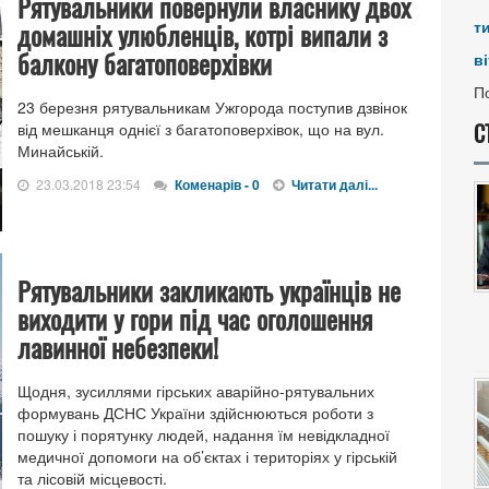
Рятувальники повернули власнику двох
домашніх улюбленців, котрі випали з
т
балкону багатоповерхівки
ві
По
23 березня рятувальникам Ужгорода поступив дзвінок
С
від мешканця однієї з багатоповерхівок, що на вул.
Минайській.
23.03.2018 23:54
Коменарів - 0
Читати далі...
Рятувальники закликають українців не
виходити у гори під час оголошення
лавинної небезпеки!
Щодня, зусиллями гірських аварійно-рятувальних
формувань ДСНС України здійснюються роботи з
пошуку і порятунку людей, надання їм невідкладної
медичної допомоги на об’єктах і територіях у гірській
та лісовій місцевості.