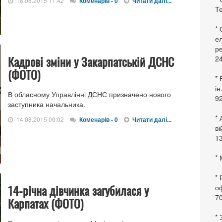
18.08.2015 11:42
Коменарів - 0
Читати далі...
Те
*
ел
ре
Кадрові зміни у Закарпатській ДСНС
24
(ФОТО)
* 
ін
В обласному Управлінні ДСНС призначено нового
92
заступника начальника.
* 
14.08.2015 09:02
Коменарів - 0
Читати далі...
в
13
* 
*
14-річна дівчинка загубилася у
оф
70
Карпатах (ФОТО)
*