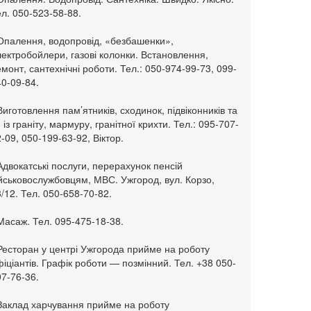
л. 050-523-58-88.
 Опалення, водопровід, «безбашенки»,
ектробойлери, газові колонки. Встановлення,
монт, сантехнічні роботи. Тел.: 050-974-99-73, 099-
0-09-84.
Виготовлення пам’ятників, сходинок, підвіконників та
. із граніту, мармуру, гранітної крихти. Тел.: 095-707-
-09, 050-199-63-92, Віктор.
Адвокатські послуги, перерахунок пенсій
ійськовослужбовцям, МВС. Ужгород, вул. Корзо,
/12. Тел. 050-658-70-82.
Масаж. Тел. 095-475-18-38.
 Ресторан у центрі Ужгорода прийме на роботу
іціантів. Графік роботи — позмінний. Тел. +38 050-
7-76-36.
 Заклад харчування прийме на роботу