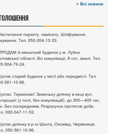
Всі новини
ГОЛОШЕННЯ
 Настилання паркету, ламінату. Шліфування,
кування. Тел. 050-204-13-33.
 ПРОДАМ 4-кімнатний будинок у м. Лубни
лтавської області. Всі комунікації, 8 сот. землі. Тел.
95-904-79-24.
Куплю старий будинок у місті або передмісті. Тел.
50-561-10-96.
Куплю. Терміново! Земельну ділянку в кінці вул.
горської (у полі, без комунікацій), до 300—400 тис.
н. Без посередників. Розрахунок протягом доби.
л. 093-047-11-52.
Куплю ділянку в р-ні Шахта, Оноківці, Червениця.
л. 050-561-10-96.