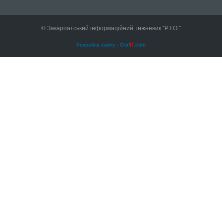
© Закарпатський інформаційний тижневик "Р.І.О."
Розробка сайту - Craf
IT
.com