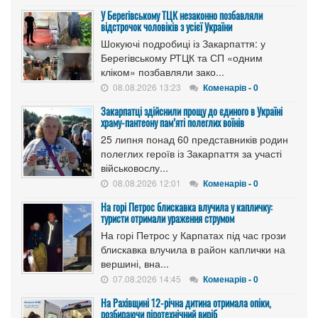
У Берегівському ТЦК незаконно позбавляли
відстрочок чоловіків з усієї України
Шокуючі подробиці із Закарпаття: у
Берегівському РТЦК та СП «одним
кліком» позбавляли зако...
08.08.2026 13:23
Коменарів - 0
Закарпатці здійснили прощу до єдиного в Україні
храму-пантеону пам’яті полеглих воїнів
25 липня понад 60 представників родин
полеглих героїв із Закарпаття за участі
військовослу...
08.08.2026 12:01
Коменарів - 0
На горі Петрос блискавка влучила у капличку:
туристи отримали ураження струмом
На горі Петрос у Карпатах під час грози
блискавка влучила в район каплички на
вершині, вна...
07.08.2026 14:45
Коменарів - 0
На Рахівщині 12-річна дитина отримала опіки,
розбираючи піротехнічний виріб