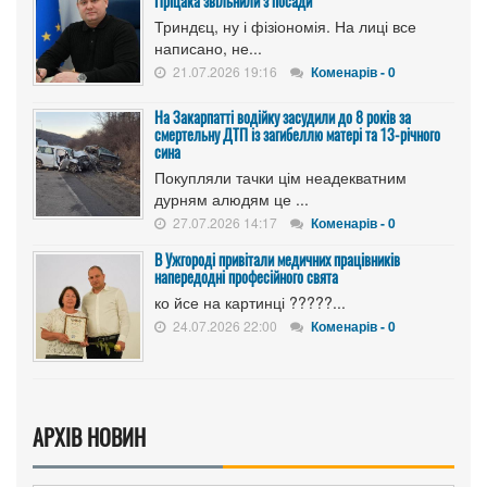
Пріцака звільнили з посади
Триндєц, ну і фізіономія. На лиці все
написано, не...
21.07.2026 19:16
Коменарів - 0
На Закарпатті водійку засудили до 8 років за
смертельну ДТП із загибеллю матері та 13-річного
сина
Покупляли тачки цім неадекватним
дурням алюдям це ...
27.07.2026 14:17
Коменарів - 0
В Ужгороді привітали медичних працівників
напередодні професійного свята
ко йсе на картинці ?????...
24.07.2026 22:00
Коменарів - 0
АРХІВ НОВИН