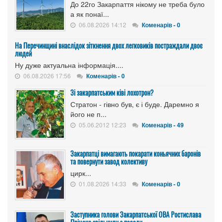
До 22го Закарпаття нікому не треба було
а як понаї...
06.08.2026 14:12
Коменарів - 0
На Перечинщині внаслідок зіткнення двох легковиків постраждали двоє
людей
Ну дуже актуальна інформація....
06.08.2026 17:56
Коменарів - 0
Зі закарпатським ківі лохотрон?
Стратон - гівно був, є і буде. Даремно я
його не п...
05.06.2012 12:23
Коменарів - 49
Закарпатці вимагають покарати коньячних баронів
та повернути завод колективу
цирк...
01.08.2026 14:33
Коменарів - 0
Заступника голови Закарпатської ОВА Ростислава