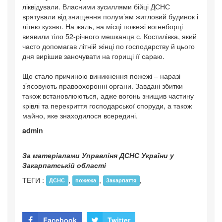
ліквідували. Власними зусиллями бійці ДСНС
врятували від знищення полум’ям житловий будинок і
літню кухню. На жаль, на місці пожежі вогнеборці
виявили тіло 52-річного мешканця с. Костилівка, який
часто допомагав літній жінці по господарству й цього
дня вирішив заночувати на горищі її сараю.
Що стало причиною виникнення пожежі – наразі
з’ясовують правоохоронні органи. Завдані збитки
також встановлюються, адже вогонь знищив частину
крівлі та перекриття господарської споруди, а також
майно, яке знаходилося всередині.
admin
За матеріалами Управліня ДСНС України у
Закарпатській області
ТЕГИ :
,
,
,
ДСНС
пожежа
Закарпаття
Facebook
Twitter