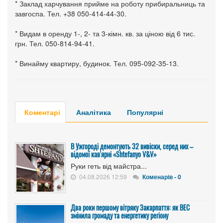
* Заклад харчування прийме на роботу прибиральниць та
завгоспа. Тел. +38 050-414-44-30.
* Видам в оренду 1-, 2- та 3-кімн. кв. за ціною від 6 тис.
грн. Тел. 050-814-94-41.
* Винайму квартиру, будинок. Тел. 095-092-35-13.
Коментарі
Аналітика
Популярні
В Ужгороді демонтують 32 вивіски, серед них –
відомої кав'ярні «Shtefanyo V&V»
Руки геть від майстра...
04.08.2026 12:59
Коменарів - 0
Два роки першому вітряку Закарпаття: як ВЕС
змінила громаду та енергетику регіону