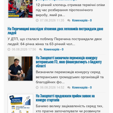
12-річний хлопець отримав термічні опіки
під час розбирання піротехнічного
виробу, який ра...
07.08.2026 11:35
Коменарів - 0
На Перечинщині внаслідок зіткнення двох легковиків постраждали двоє
людей
У ДТП, що сталася поблизу Перечина постраждали двоє
людей: 64-річна жінка та 63-річний чол...
06.08.2026 17:56
Коменарів - 0
На Закарпатті визначили переможців конкурсу
ветеранських ГО, яких фінансуватимуть з бюджету
області
Визначили переможців конкурсу серед
ветеранських громадських організацій та
благодійних фо...
06.08.2026 14:52
Коменарів - 0
На Закарпатті продовжили прийом заявок на
конкурс стартапів
Бачимо велику зацікавленість серед тих,
хто прагне започаткувати чи розвинути