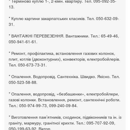
* Терміново куплю 1-, 2-кімн. квартиру. Тел. 095-092-35-
13.
* Куплю картини закарпатських класиків. Тел. 050-632-09-
31.
* ВАНТАЖНІ ПЕРЕВЕЗЕННЯ. Вантажники. Тел.: 65-49-46,
050-941-61-61.
* Ремонт, профілактика, встановлення газових колонок,
плит, котлів (двоконтурних), конвекторів, електробойлерів.
Тел. 050-673-73-31.
* Опалення. Водопровід. Сантехніка. Швидко. Якісно. Тел.
050-523-58-88.
* Опалення, водопровід, «безбашенки», електробойлери,
газові колонки. Встановлення, ремонт, сантехнічні роботи.
Тел.: 050-974-99-73, 099-240-09-84.
* Виготовлення пам’ятників, сходинок, підвіконників та ін. із
граніту, мармуру, гранітної крихти. Тел.: 095-707-92-09,
050-199-63-92, Віктор.