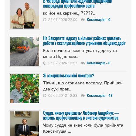
В Ужгороді привітали медичних працівників
напередодні професійного свята
ко йсе на картинці ?????...
24.07.2026 22:00
Коменарів - 0
На Закарпатті одразу в кількох районах тривають
роботи з експлуатаційного утримання місцевих доріг
Коли почнете ремонтувати дорогу та
мости Підполозз...
25.07.2026 13:57
Коменарів - 0
Зі закарпатським ківі лохотрон?
Тільки, що отримала посилку. Прийшли
два сухі прак...
05.06.2012 12:23
Коменарів - 48
Суддя, якому довіряють: Любомир Андрійчук —
взірець професіоналізму в системі судочинства
Чому суддя не знає коли була прийнята
Конституція ...