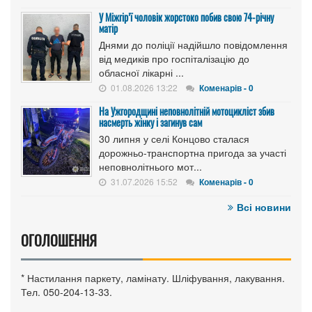
У Міжгір’ї чоловік жорстоко побив свою 74-річну
матір
Днями до поліції надійшло повідомлення
від медиків про госпіталізацію до
обласної лікарні ...
01.08.2026 13:22
Коменарів - 0
На Ужгородщині неповнолітній мотоцикліст збив
насмерть жінку і загинув сам
30 липня у селі Концово сталася
дорожньо-транспортна пригода за участі
неповнолітнього мот...
31.07.2026 15:52
Коменарів - 0
Всі новини
ОГОЛОШЕННЯ
* Настилання паркету, ламінату. Шліфування, лакування.
Тел. 050-204-13-33.