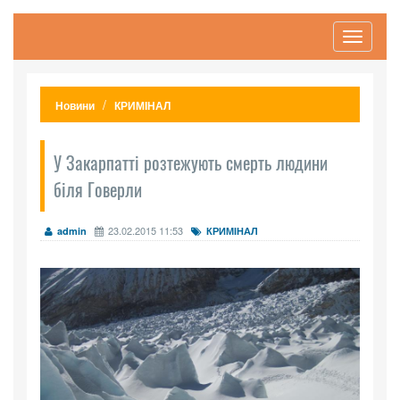
Toggle
navigati
Новини
КРИМІНАЛ
У Закарпатті розтежують смерть людини
біля Говерли
23.02.2015 11:53
admin
КРИМІНАЛ