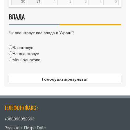
30
31
1
2
3
4
5
ВЛАДА
Чи влаштовує вас влада в Україні?
Влаштовує
Не влаштовує
Мені однаково
Голосувати/результат
ТЕЛЕФОН/ФАКС :
+380990052393
Редактор: Петро Гойс