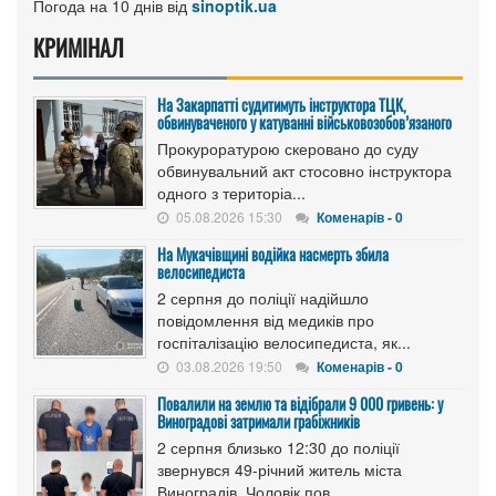
Погода на 10 днів від
sinoptik.ua
КРИМІНАЛ
На Закарпатті судитимуть інструктора ТЦК,
обвинуваченого у катуванні військовозобов’язаного
Прокуроратурою скеровано до суду
обвинувальний акт стосовно інструктора
одного з територіа...
05.08.2026 15:30
Коменарів - 0
На Мукачівщині водійка насмерть збила
велосипедиста
2 серпня до поліції надійшло
повідомлення від медиків про
госпіталізацію велосипедиста, як...
03.08.2026 19:50
Коменарів - 0
Повалили на землю та відібрали 9 000 гривень: у
Виноградові затримали грабіжників
2 серпня близько 12:30 до поліції
звернувся 49-річний житель міста
Виноградів. Чоловік пов...