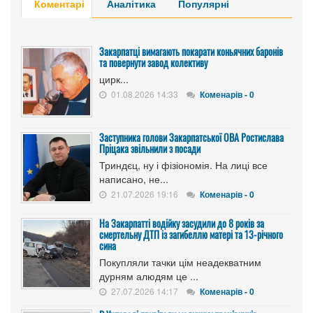
Коментарі
Аналітика
Популярні
Закарпатці вимагають покарати коньячних баронів
та повернути завод колективу
цирк...
01.08.2026 14:33
Коменарів - 0
Заступника голови Закарпатської ОВА Ростислава
Пріцака звільнили з посади
Триндєц, ну і фізіономія. На лиці все
написано, не...
21.07.2026 19:16
Коменарів - 0
На Закарпатті водійку засудили до 8 років за
смертельну ДТП із загибеллю матері та 13-річного
сина
Покупляли тачки цім неадекватним
дурням алюдям це ...
27.07.2026 14:17
Коменарів - 0