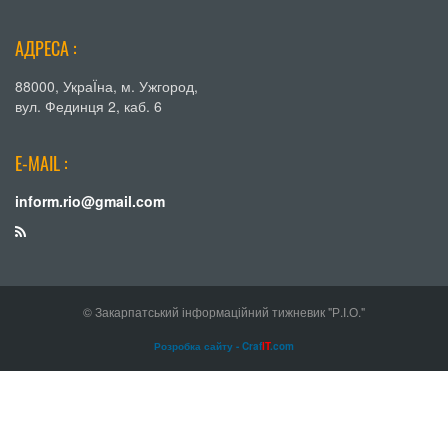
АДРЕСА :
88000, УкраЇна, м. Ужгород,
вул. Фединця 2, каб. 6
E-MAIL :
inform.rio@gmail.com
© Закарпатський інформаційний тижневик "Р.І.О."
Розробка сайту - Craf
IT
.com