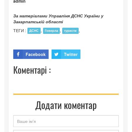
admin
За матеріалами Управліня ДСНС України у
Закарпатській області
ТЕГИ :
,
,
,
ДСНС
Говерла
туристи
Facebook
Twitter
Коментарі :
Додати коментар