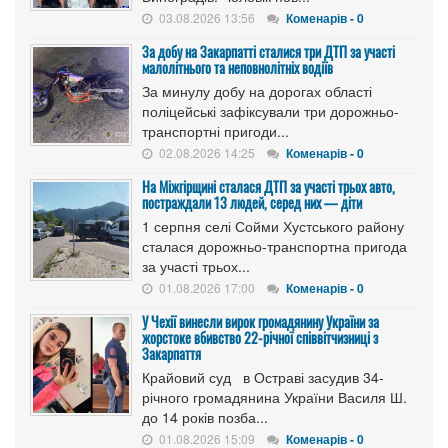
03.08.2026 13:56
Коменарів - 0
За добу на Закарпатті сталися три ДТП за участі
малолітнього та неповнолітніх водіїв
За минулу добу на дорогах області
поліцейські зафіксували три дорожньо-
транспортні пригоди...
02.08.2026 14:25
Коменарів - 0
На Міжгірщині сталася ДТП за участі трьох авто,
постраждали 13 людей, серед них — діти
1 серпня селі Сойми Хустського району
сталася дорожньо-транспортна пригода
за участі трьох...
01.08.2026 17:00
Коменарів - 0
У Чехії винесли вирок громадянину України за
жорстоке вбивство 22-річної співвітчизниці з
Закарпаття
Крайовий суд в Остраві засудив 34-
річного громадянина України Василя Ш.
до 14 років позба...
01.08.2026 15:09
Коменарів - 0