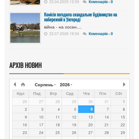
23.04.2025 12:09
Коменарів - 0
Комісія погодила скандальне будівництво на
набережній в Ужгороді
війна - на хосен....
22.07.2026 19:34
Коменарів - 0
АРХІВ НОВИН
Серпень
2026
Ндл
Пнд
Втр
Срд
Чтв
Птн
Сбт
26
27
28
29
30
31
1
6
2
3
4
5
7
8
9
10
11
12
13
14
15
16
17
18
19
20
21
22
23
24
25
26
27
28
29