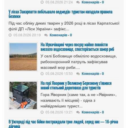
05.08.2026 21:24
Коменарів - 0
У лісах Закарпаття побільшало ведмедів: туристам нагадали правила
безпеки
Під час обліку диких тварин у 2026 році в лісах Карпатської
філії ДП «Ліси України» зафікс...
05.08.2026 20:19
Коменарів - 0
На Мукачівщині через посуху майже повністю
висохло водосховище, спостерігається замор риб
У селі Бобовище обміліло водосховище,
рибоохоронний патруль зафіксував
масовий мор риби....
05.08.2026 15:50
Коменарів - 0
На горі Яворник у Великому Березному з’явився
новий стильний дороговказ для туристів
Гора Яворник (саме так, а не «Явірник»,
називають її місцеві) - одна з
найвідоміших турист...
05.08.2026 13:21
Коменарів - 0
В Ужгороді під час бійки постраждали троє людей, серед них — 16-річна
дівчина