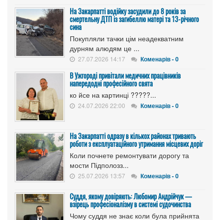
На Закарпатті водійку засудили до 8 років за
смертельну ДТП із загибеллю матері та 13-річного
сина
Покупляли тачки цім неадекватним
дурням алюдям це ...
27.07.2026 14:17
Коменарів - 0
В Ужгороді привітали медичних працівників
напередодні професійного свята
ко йсе на картинці ?????...
24.07.2026 22:00
Коменарів - 0
На Закарпатті одразу в кількох районах тривають
роботи з експлуатаційного утримання місцевих доріг
Коли почнете ремонтувати дорогу та
мости Підполозз...
25.07.2026 13:57
Коменарів - 0
Суддя, якому довіряють: Любомир Андрійчук —
взірець професіоналізму в системі судочинства
Чому суддя не знає коли була прийнята