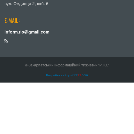
вул. Фединця 2, каб. 6
E-MAIL :
inform.rio@gmail.com
© Закарпатський інформаційний тижневик "Р.І.О."
Розробка сайту - Craf
IT
.com