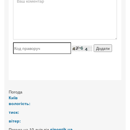
Погода
Київ
вологість:
тиск:
вітер:
Погода на 10 днів від
sinoptik.ua