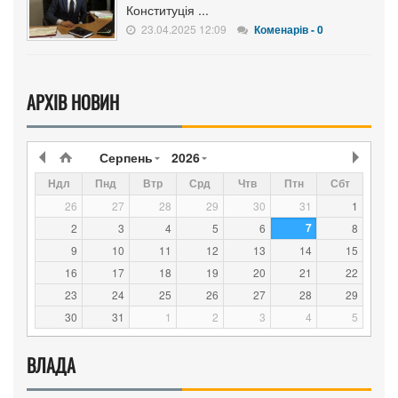
Конституція ...
23.04.2025 12:09
Коменарів - 0
АРХІВ НОВИН
Серпень
2026
Ндл
Пнд
Втр
Срд
Чтв
Птн
Сбт
26
27
28
29
30
31
1
7
2
3
4
5
6
8
9
10
11
12
13
14
15
16
17
18
19
20
21
22
23
24
25
26
27
28
29
30
31
1
2
3
4
5
ВЛАДА