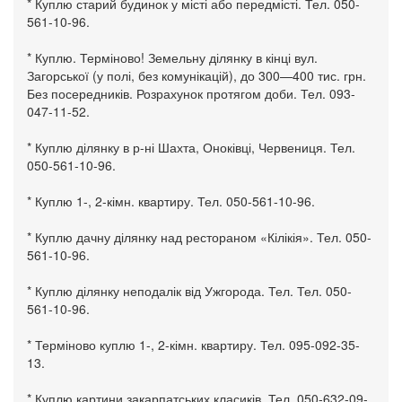
* Куплю старий будинок у місті або передмісті. Тел. 050-
561-10-96.
* Куплю. Терміново! Земельну ділянку в кінці вул.
Загорської (у полі, без комунікацій), до 300—400 тис. грн.
Без посередників. Розрахунок протягом доби. Тел. 093-
047-11-52.
* Куплю ділянку в р-ні Шахта, Оноківці, Червениця. Тел.
050-561-10-96.
* Куплю 1-, 2-кімн. квартиру. Тел. 050-561-10-96.
* Куплю дачну ділянку над рестораном «Кілікія». Тел. 050-
561-10-96.
* Куплю ділянку неподалік від Ужгорода. Тел. Тел. 050-
561-10-96.
* Терміново куплю 1-, 2-кімн. квартиру. Тел. 095-092-35-
13.
* Куплю картини закарпатських класиків. Тел. 050-632-09-