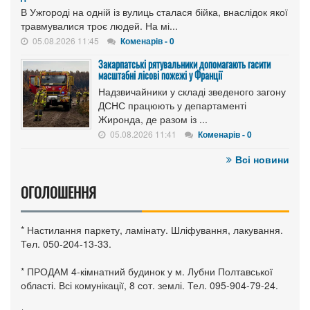
В Ужгороді на одній із вулиць сталася бійка, внаслідок якої
травмувалися троє людей. На мі...
05.08.2026 11:45
Коменарів - 0
Закарпатські рятувальники допомагають гасити
масштабні лісові пожежі у Франції
Надзвичайники у складі зведеного загону
ДСНС працюють у департаменті
Жиронда, де разом із ...
05.08.2026 11:41
Коменарів - 0
Всі новини
ОГОЛОШЕННЯ
* Настилання паркету, ламінату. Шліфування, лакування.
Тел. 050-204-13-33.
* ПРОДАМ 4-кімнатний будинок у м. Лубни Полтавської
області. Всі комунікації, 8 сот. землі. Тел. 095-904-79-24.