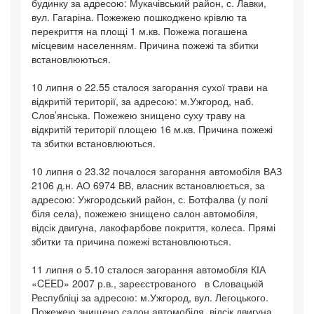
будинку за адресою: Мукачівський район, с. Лавки,
вул. Гагаріна. Пожежею пошкоджено крівлю та
перекриття на площі 1 м.кв. Пожежа погашена
місцевим населенням. Причина пожежі та збитки
встановлюються.
10 липня о 22.55 сталося загорання сухої трави на
відкритій території, за адресою: м.Ужгород, наб.
Слов’янська. Пожежею знищено суху траву на
відкритій території площею 16 м.кв. Причина пожежі
та збитки встановлюються.
10 липня о 23.32 почалося загорання автомобіля ВАЗ
2106 д.н. АО 6974 ВВ, власник встановлюється, за
адресою: Ужгородський район, с. Ботфалва (у полі
біля села), пожежею знищено салон автомобіля,
відсік двигуна, лакофарбове покриття, колеса. Прямі
збитки та причина пожежі встановлюються.
11 липня о 5.10 сталося загорання автомобіля КІА
«CEED» 2007 р.в., зареєстрованого в Словацькій
Республіці за адресою: м.Ужгород, вул. Легоцького.
Пожежею знищено салон автомобіля, відсік двигуна,