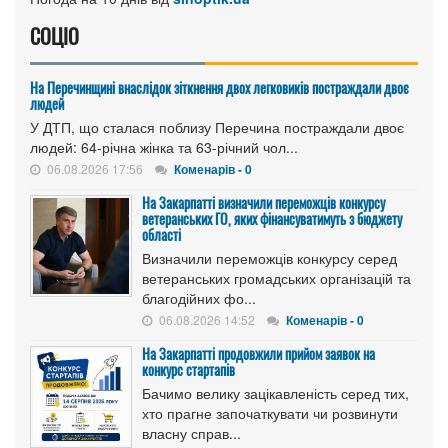
СОЦІО
На Перечинщині внаслідок зіткнення двох легковиків постраждали двоє
людей
У ДТП, що сталася поблизу Перечина постраждали двоє
людей: 64-річна жінка та 63-річний чол...
06.08.2026 17:56
Коменарів - 0
На Закарпатті визначили переможців конкурсу
ветеранських ГО, яких фінансуватимуть з бюджету
області
Визначили переможців конкурсу серед
ветеранських громадських організацій та
благодійних фо...
06.08.2026 14:52
Коменарів - 0
На Закарпатті продовжили прийом заявок на
конкурс стартапів
Бачимо велику зацікавленість серед тих,
хто прагне започаткувати чи розвинути
власну справ...