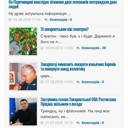
На Перечинщині внаслідок зіткнення двох легковиків постраждали двоє
людей
Ну дуже актуальна інформація....
06.08.2026 17:56
Коменарів - 0
Зі закарпатським ківі лохотрон?
Стратон - гівно був, є і буде. Даремно я
його не п...
05.06.2012 12:23
Коменарів - 49
Закарпатці вимагають покарати коньячних баронів
та повернути завод колективу
цирк...
01.08.2026 14:33
Коменарів - 0
Заступника голови Закарпатської ОВА Ростислава
Пріцака звільнили з посади
Триндєц, ну і фізіономія. На лиці все
написано, не...
21.07.2026 19:16
Коменарів - 0