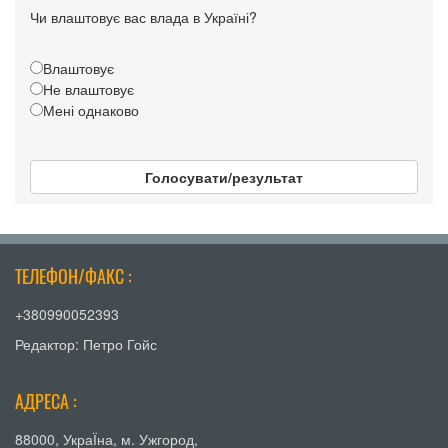
Чи влаштовує вас влада в Україні?
Влаштовує
Не влаштовує
Мені однаково
Голосувати/результат
ТЕЛЕФОН/ФАКС :
+380990052393
Редактор: Петро Гойс
АДРЕСА :
88000, УкраЇна, м. Ужгород,