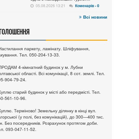
05.08.2026 13:21
Коменарів - 0
Всі новини
ГОЛОШЕННЯ
 Настилання паркету, ламінату. Шліфування,
кування. Тел. 050-204-13-33.
 ПРОДАМ 4-кімнатний будинок у м. Лубни
лтавської області. Всі комунікації, 8 сот. землі. Тел.
95-904-79-24.
Куплю старий будинок у місті або передмісті. Тел.
50-561-10-96.
Куплю. Терміново! Земельну ділянку в кінці вул.
горської (у полі, без комунікацій), до 300—400 тис.
н. Без посередників. Розрахунок протягом доби.
л. 093-047-11-52.