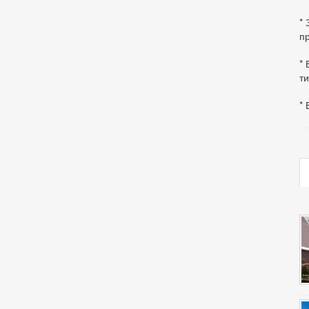
*
пр
* 
ти
* 