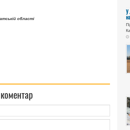
У
н
патській області
Пі
Ка
 коментар