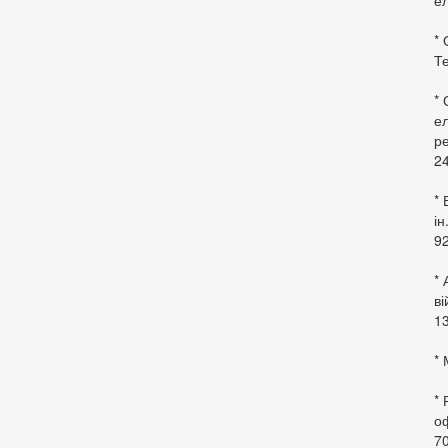
ел
* 
Те
*
ел
ре
24
* 
ін
92
* 
в
13
* 
*
оф
70