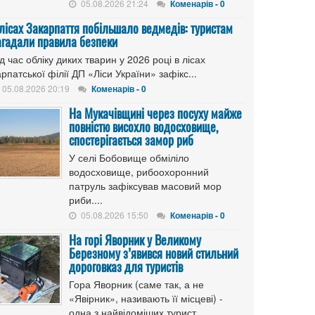
05.08.2026 21:24
Коменарів - 0
 лісах Закарпаття побільшало ведмедів: туристам
агадали правила безпеки
д час обліку диких тварин у 2026 році в лісах
рпатської філії ДП «Ліси України» зафікс...
05.08.2026 20:19
Коменарів - 0
На Мукачівщині через посуху майже
повністю висохло водосховище,
спостерігається замор риб
У селі Бобовище обміліло
водосховище, рибоохоронний
патруль зафіксував масовий мор
риби....
05.08.2026 15:50
Коменарів - 0
На горі Яворник у Великому
Березному з’явився новий стильний
дороговказ для туристів
Гора Яворник (саме так, а не
«Явірник», називають її місцеві) -
одна з найвідоміших турист...