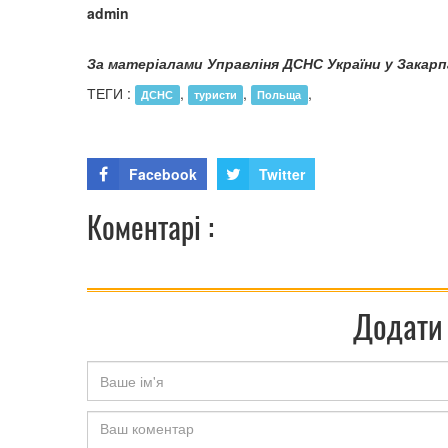
admin
За матеріалами Управліня ДСНС України у Закар
ТЕГИ :
,
,
,
ДСНС
туристи
Польща
Facebook
Twitter
Коментарі :
Додати