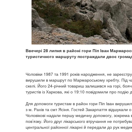
Ввечері 28 липня в районі гори Піп Іван Мармарос
туристичного маршруту постраждали двоє громад
Чоловіки 1987 та 1991 років народження, не зареєстр
вирушили в маршрут по Мармароському хребту. Під час с
скелі. Його 24-річний товариш залишився на горі, боя
туристів із Харкова, які о 19:10 повідомили про подію
Для допомоги туристам в район гори Піп Іван вирушил
з м. Рахів та смт Ясіня. Гостей Закарпаття відшукали о
Чоловікові надали першу медичну допомогу, зокрема 
пов’язку. Його друг лікарського втручання не потребув
центральної районної лікарні й передали до рук меди