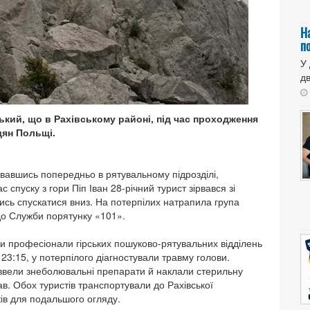
Н
п
У
дв
ький, що в Рахівському районі, під час проходження
ян Польщі.
увавшись попередньо в рятувальному підрозділі,
пуску з гори Піп Іван 28-річний турист зірвався зі
чись спускатися вниз. На потерпілих натрапила група
 до Служби порятунку «101».
и професіонали гірських пошуково-рятувальних відділень
 23:15, у потерпілого діагностували травму голови.
ввели знеболювальні препарати й наклали стерильну
ав. Обох туристів транспортували до Рахівської
ків для подальшого огляду.