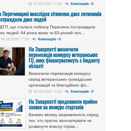
07.08.2026 11:35
Коменарів - 0
а Перечинщині внаслідок зіткнення двох легковиків
остраждали двоє людей
 ДТП, що сталася поблизу Перечина постраждали
оє людей: 64-річна жінка та 63-річний чол...
06.08.2026 17:56
Коменарів - 0
На Закарпатті визначили
переможців конкурсу ветеранських
ГО, яких фінансуватимуть з бюджету
області
Визначили переможців конкурсу
серед ветеранських громадських
організацій та благодійних фо...
06.08.2026 14:52
Коменарів - 0
На Закарпатті продовжили прийом
заявок на конкурс стартапів
Бачимо велику зацікавленість серед
тих, хто прагне започаткувати чи
розвинути власну справ...