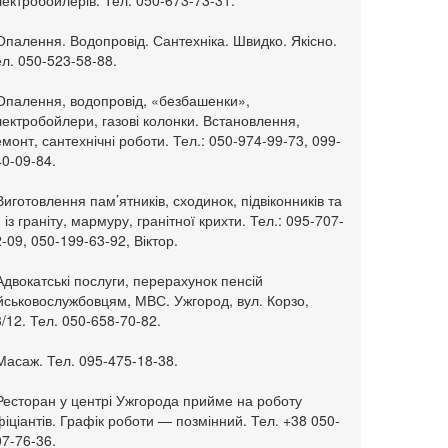
ектробойлерів. Тел. 050-673-73-31.
Опалення. Водопровід. Сантехніка. Швидко. Якісно.
л. 050-523-58-88.
 Опалення, водопровід, «безбашенки»,
ектробойлери, газові колонки. Встановлення,
монт, сантехнічні роботи. Тел.: 050-974-99-73, 099-
0-09-84.
Виготовлення пам’ятників, сходинок, підвіконників та
. із граніту, мармуру, гранітної крихти. Тел.: 095-707-
-09, 050-199-63-92, Віктор.
Адвокатські послуги, перерахунок пенсій
ійськовослужбовцям, МВС. Ужгород, вул. Корзо,
/12. Тел. 050-658-70-82.
Масаж. Тел. 095-475-18-38.
 Ресторан у центрі Ужгорода прийме на роботу
іціантів. Графік роботи — позмінний. Тел. +38 050-
7-76-36.