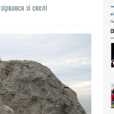
зірвався зі скелі
т
ві
По
С