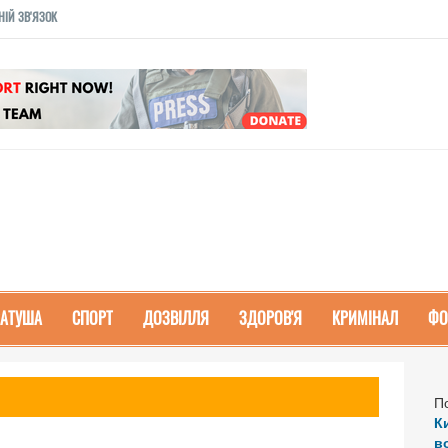
НІЙ ЗВ'ЯЗОК
РАТУША
СПОРТ
ДОЗВІЛЛЯ
ЗДОРОВ'Я
КРИМІНАЛ
ФО
П
К
в