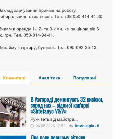
 Заклад харчування прийме на роботу
ибиральниць та завгоспа. Тел. +38 050-414-44-30.
Видам в оренду 1-, 2- та 3-кімн. кв. за ціною від 6
с. грн. Тел. 050-814-94-41.
Винайму квартиру, будинок. Тел. 095-092-35-13.
Коментарі
Аналітика
Популярні
В Ужгороді демонтують 32 вивіски,
серед них – відомої кав'ярні
«Shtefanyo V&V»
Руки геть від майстра...
04.08.2026 12:59
Коменарів - 0
Два роки першому вітряку