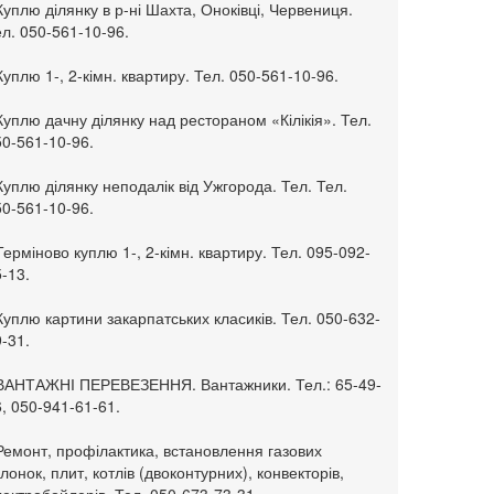
Куплю ділянку в р-ні Шахта, Оноківці, Червениця.
л. 050-561-10-96.
Куплю 1-, 2-кімн. квартиру. Тел. 050-561-10-96.
Куплю дачну ділянку над рестораном «Кілікія». Тел.
50-561-10-96.
Куплю ділянку неподалік від Ужгорода. Тел. Тел.
50-561-10-96.
Терміново куплю 1-, 2-кімн. квартиру. Тел. 095-092-
-13.
Куплю картини закарпатських класиків. Тел. 050-632-
-31.
 ВАНТАЖНІ ПЕРЕВЕЗЕННЯ. Вантажники. Тел.: 65-49-
, 050-941-61-61.
Ремонт, профілактика, встановлення газових
лонок, плит, котлів (двоконтурних), конвекторів,