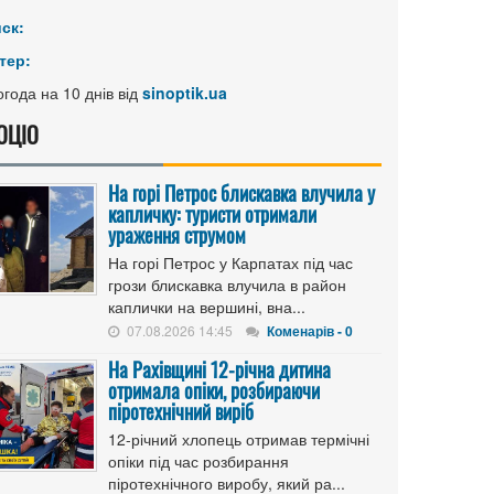
иск:
тер:
года на 10 днів від
sinoptik.ua
ОЦІО
На горі Петрос блискавка влучила у
капличку: туристи отримали
ураження струмом
На горі Петрос у Карпатах під час
грози блискавка влучила в район
каплички на вершині, вна...
07.08.2026 14:45
Коменарів - 0
На Рахівщині 12-річна дитина
отримала опіки, розбираючи
піротехнічний виріб
12-річний хлопець отримав термічні
опіки під час розбирання
піротехнічного виробу, який ра...