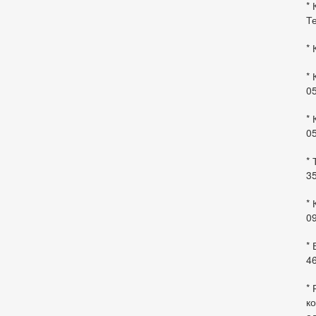
* 
Те
* 
* 
0
* 
0
* 
35
* 
09
*
46
* 
ко