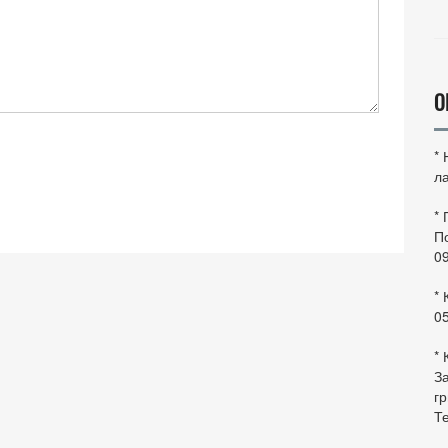
О
*
ла
*
По
0
* 
0
* 
За
гр
Те