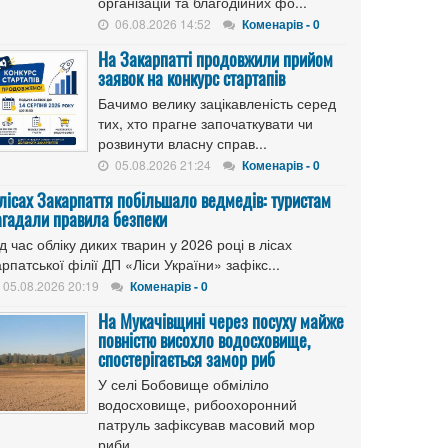
організацій та благодійних фо...
06.08.2026 14:52
Коменарів - 0
На Закарпатті продовжили прийом
заявок на конкурс стартапів
Бачимо велику зацікавленість серед
тих, хто прагне започаткувати чи
розвинути власну справ...
05.08.2026 21:24
Коменарів - 0
 лісах Закарпаття побільшало ведмедів: туристам
агадали правила безпеки
д час обліку диких тварин у 2026 році в лісах
рпатської філії ДП «Ліси України» зафікс...
05.08.2026 20:19
Коменарів - 0
На Мукачівщині через посуху майже
повністю висохло водосховище,
спостерігається замор риб
У селі Бобовище обміліло
водосховище, рибоохоронний
патруль зафіксував масовий мор
риби....