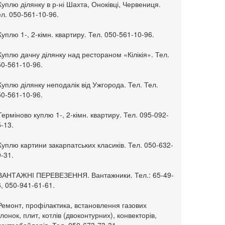
Куплю ділянку в р-ні Шахта, Оноківці, Червениця.
л. 050-561-10-96.
Куплю 1-, 2-кімн. квартиру. Тел. 050-561-10-96.
Куплю дачну ділянку над рестораном «Кілікія». Тел.
50-561-10-96.
Куплю ділянку неподалік від Ужгорода. Тел. Тел.
50-561-10-96.
Терміново куплю 1-, 2-кімн. квартиру. Тел. 095-092-
-13.
Куплю картини закарпатських класиків. Тел. 050-632-
-31.
 ВАНТАЖНІ ПЕРЕВЕЗЕННЯ. Вантажники. Тел.: 65-49-
, 050-941-61-61.
Ремонт, профілактика, встановлення газових
лонок, плит, котлів (двоконтурних), конвекторів,