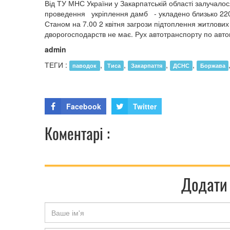
Від ТУ МНС України у Закарпатській області залучалос
проведення укріплення дамб - укладено близько 2200
Станом на 7.00 2 квітня загрози підтоплення житлових 
дворогосподарств не має. Рух автотранспорту по авт
admin
ТЕГИ :
,
,
,
,
паводок
Тиса
Закарпаття
ДСНС
Боржава
Facebook
Twitter
Коментарі :
Додати