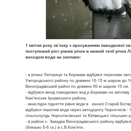
1 квітня року зв’язку з просуванням паводкової х
поступовий ріст рівнів річок в нижній течії річок
виходом води на заплави:
- в річках Латориця та Боржава відбувся переливи зап
Ужгородського району по довжині 10-15 м шаром до 1
Виноградівський район по довжині 50 м шаром 10 см.
- відбувся вихід паводкових вод р.Боржави на заплаву в
Кам'янське Іршавського району.
- внаслідок підняття рівня води в каналі Старий Бот
відбувся перелив води через автодорогу Чорнотисів - 
сільгоспугідь Чорнотисівської та Юлівецької сільських 
- в районі с. Завадка Виноградівського району відбувс
(близько 5-6 га.) в с.В.Ком’яти.