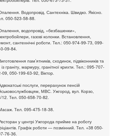
ектробойлерів. Тел. 050-673-73-31.
Опалення. Водопровід. Сантехніка. Швидко. Якісно.
л. 050-523-58-88.
 Опалення, водопровід, «безбашенки»,
ектробойлери, газові колонки. Встановлення,
монт, сантехнічні роботи. Тел.: 050-974-99-73, 099-
0-09-84.
Виготовлення пам’ятників, сходинок, підвіконників та
. із граніту, мармуру, гранітної крихти. Тел.: 095-707-
-09, 050-199-63-92, Віктор.
Адвокатські послуги, перерахунок пенсій
ійськовослужбовцям, МВС. Ужгород, вул. Корзо,
/12. Тел. 050-658-70-82.
Масаж. Тел. 095-475-18-38.
 Ресторан у центрі Ужгорода прийме на роботу
іціантів. Графік роботи — позмінний. Тел. +38 050-
7-76-36.