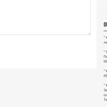
О
*
ла
*
По
0
* 
0
* 
За
гр
Те