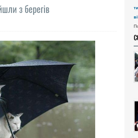
йшли з берегів
т
ві
По
С