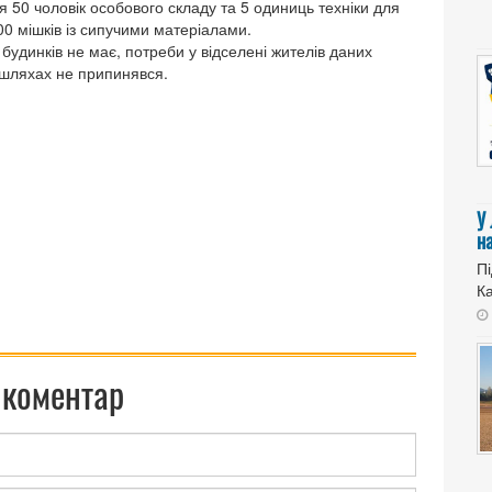
я 50 чоловік особового складу та 5 одиниць техніки для
 мішків із сипучими матеріалами.
будинків не має, потреби у відселені жителів даних
ошляхах не припинявся.
,
У
н
Пі
Ка
 коментар