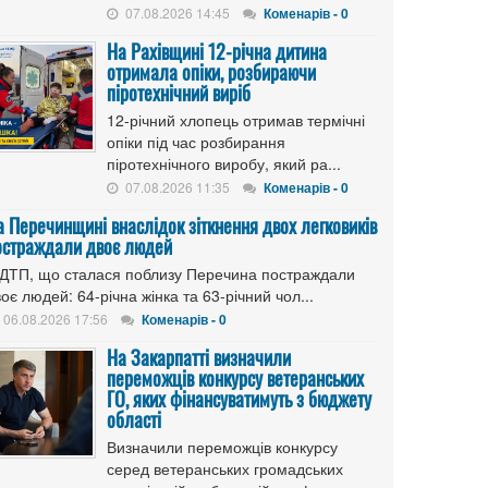
07.08.2026 14:45
Коменарів - 0
На Рахівщині 12-річна дитина
отримала опіки, розбираючи
піротехнічний виріб
12-річний хлопець отримав термічні
опіки під час розбирання
піротехнічного виробу, який ра...
07.08.2026 11:35
Коменарів - 0
а Перечинщині внаслідок зіткнення двох легковиків
остраждали двоє людей
 ДТП, що сталася поблизу Перечина постраждали
оє людей: 64-річна жінка та 63-річний чол...
06.08.2026 17:56
Коменарів - 0
На Закарпатті визначили
переможців конкурсу ветеранських
ГО, яких фінансуватимуть з бюджету
області
Визначили переможців конкурсу
серед ветеранських громадських