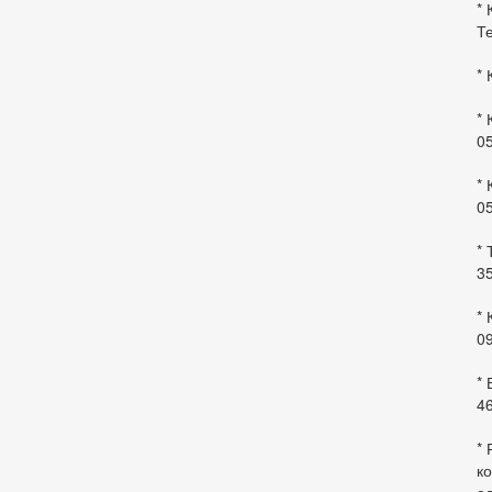
* 
Те
* 
* 
0
* 
0
* 
35
* 
09
*
46
* 
ко