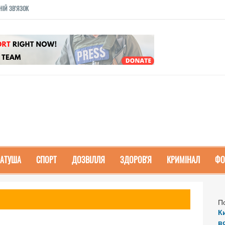
НІЙ ЗВ'ЯЗОК
РАТУША
СПОРТ
ДОЗВІЛЛЯ
ЗДОРОВ'Я
КРИМІНАЛ
ФО
П
К
в