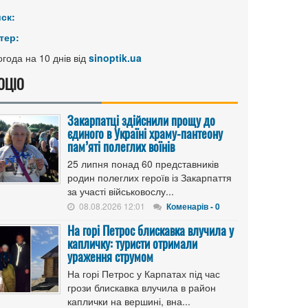
иск:
тер:
года на 10 днів від
sinoptik.ua
ОЦІО
Закарпатці здійснили прощу до
єдиного в Україні храму-пантеону
пам’яті полеглих воїнів
25 липня понад 60 представників
родин полеглих героїв із Закарпаття
за участі військовослу...
08.08.2026 12:01
Коменарів - 0
На горі Петрос блискавка влучила у
капличку: туристи отримали
ураження струмом
На горі Петрос у Карпатах під час
грози блискавка влучила в район
каплички на вершині, вна...