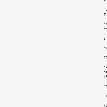
ел
* 
Те
*
ел
ре
24
* 
ін
92
* 
в
13
* 
*
оф
70