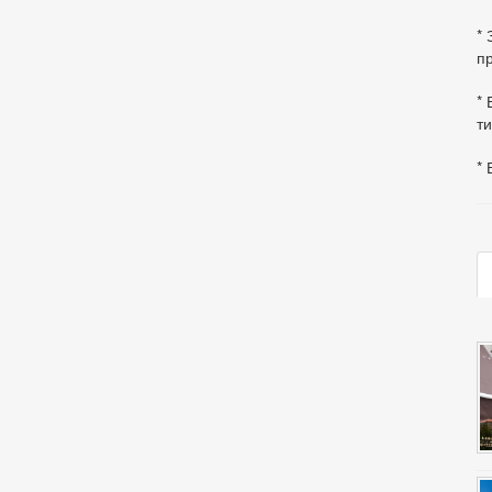
*
пр
* 
ти
* 