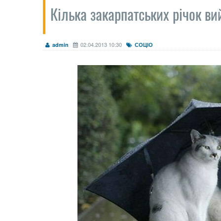
Кілька закарпатських річок ви
02.04.2013 10:30
admin
СОЦІО