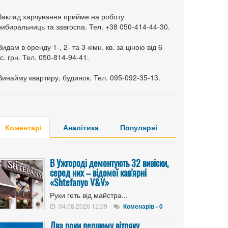
 Заклад харчування прийме на роботу
ибиральниць та завгоспа. Тел. +38 050-414-44-30.
Видам в оренду 1-, 2- та 3-кімн. кв. за ціною від 6
с. грн. Тел. 050-814-94-41.
Винайму квартиру, будинок. Тел. 095-092-35-13.
Коментарі
Аналітика
Популярні
В Ужгороді демонтують 32 вивіски,
серед них – відомої кав'ярні
«Shtefanyo V&V»
Руки геть від майстра...
04.08.2026 12:59
Коменарів - 0
Два роки першому вітряку