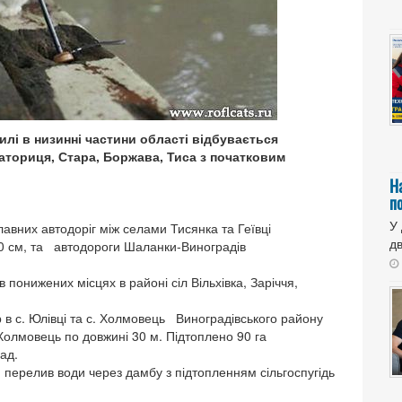
вилі в низинні частини області відбувається
 Латориця, Стара, Боржава, Тиса з початковим
Н
п
У
лавних автодоріг між селами Тисянка та Геївці
дв
0 см, та автодороги Шаланки-Виноградів
 понижених місцях в районі сіл Вільхівка, Заріччя,
ар в с. Юлівці та с. Холмовець Виноградівського району
Холмовець по довжині 30 м. Підтоплено 90 га
рад.
я перелив води через дамбу з підтопленням сільгоспугідь