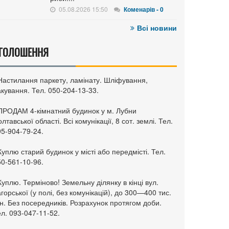
05.08.2026 15:50
Коменарів - 0
Всі новини
ГОЛОШЕННЯ
 Настилання паркету, ламінату. Шліфування,
кування. Тел. 050-204-13-33.
 ПРОДАМ 4-кімнатний будинок у м. Лубни
лтавської області. Всі комунікації, 8 сот. землі. Тел.
95-904-79-24.
Куплю старий будинок у місті або передмісті. Тел.
50-561-10-96.
Куплю. Терміново! Земельну ділянку в кінці вул.
горської (у полі, без комунікацій), до 300—400 тис.
н. Без посередників. Розрахунок протягом доби.
л. 093-047-11-52.