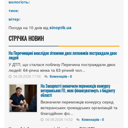
вологість:
тиск:
вітер:
Погода на 10 днів від
sinoptik.ua
СТРІЧКА НОВИН
На Перечинщині внаслідок зіткнення двох легковиків постраждали двоє
людей
У ДТП, що сталася поблизу Перечина постраждали двоє
людей: 64-річна жінка та 63-річний чол...
06.08.2026 17:56
Коменарів - 0
На Закарпатті визначили переможців конкурсу
ветеранських ГО, яких фінансуватимуть з бюджету
області
Визначили переможців конкурсу серед
ветеранських громадських організацій та
благодійних фо...
06.08.2026 14:52
Коменарів - 0