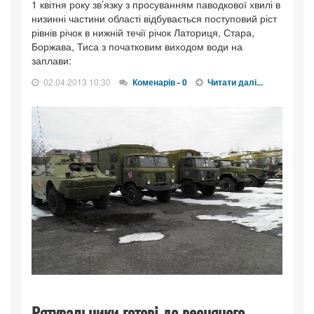
1 квітня року зв’язку з просуванням паводкової хвилі в
низинні частини області відбувається поступовий ріст
рівнів річок в нижній течії річок Латориця, Стара,
Боржава, Тиса з початковим виходом води на
заплави:
02.04.2013 10:30
Коменарів - 0
Читати далі...
Рятувальники готові до весняного