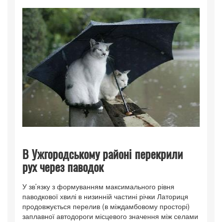
В Ужгородському районі перекрили
рух через паводок
У зв’язку з формуванням максимального рівня
паводкової хвилі в низинній частині річки Латориця
продовжується перелив (в міждамбовому просторі)
заплавної автодороги місцевого значення між селами