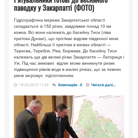
паводку у Закарпатті (ФОТО)
Гідрографічна мережа Закарпатської області
складається зі 152 річок, завдовжки понад 10 км
кожна. Всі вони належать до басейну Тиси (ліва
притока Дунаю), що протікає вздовж південної межі
області. Найбільші її притоки в межах області —
Тересва, Теребля, Ріка, Боржава. До басейну Тиси
належать ще дві великі річки Закарпаття — Латориця і
Уж. Під час зимових відлиг може виникнути ризик
підвищення рівнів води в малих річках, що за певних
умов загрожує підтопленням.
19.03.2013 11:03
Коменарів - 0
Читати далі...