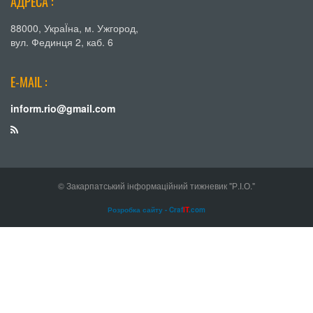
АДРЕСА :
88000, УкраЇна, м. Ужгород,
вул. Фединця 2, каб. 6
E-MAIL :
inform.rio@gmail.com
© Закарпатський інформаційний тижневик "Р.І.О."
Розробка сайту - Craf
IT
.com