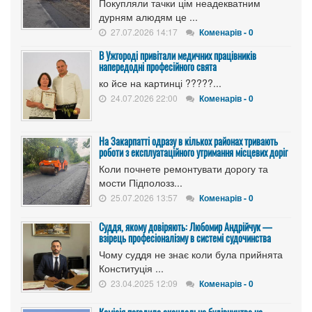
Покупляли тачки цім неадекватним
дурням алюдям це ...
27.07.2026 14:17
Коменарів - 0
В Ужгороді привітали медичних працівників
напередодні професійного свята
ко йсе на картинці ?????...
24.07.2026 22:00
Коменарів - 0
На Закарпатті одразу в кількох районах тривають
роботи з експлуатаційного утримання місцевих доріг
Коли почнете ремонтувати дорогу та
мости Підполозз...
25.07.2026 13:57
Коменарів - 0
Суддя, якому довіряють: Любомир Андрійчук —
взірець професіоналізму в системі судочинства
Чому суддя не знає коли була прийнята
Конституція ...
23.04.2025 12:09
Коменарів - 0