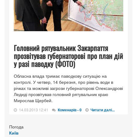
Головний рятувальник Закарпаття
прозвітував губернаторові про план дій
у разі паводку (ФОТО)
Обласна влада тримає паводкову ситуацію на
контролі. У четвер, 14 березня, про рівень води в
річках та можливі загрози губернаторові Олександрові
Ледиді прозвітував головний рятувальник краю
Мирослав Щербей.
14.03.2013 12:41
Коменарів - 0
Читати далі...
Погода
Київ