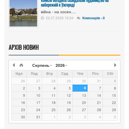
Комісія погодила скандальне будівництво на
набережній в Ужгороді
війна - на хосен....
22.07.2026 19:34
Коменарів - 0
АРХІВ НОВИН
Серпень
2026
Ндл
Пнд
Втр
Срд
Чтв
Птн
Сбт
26
27
28
29
30
31
1
6
2
3
4
5
7
8
9
10
11
12
13
14
15
16
17
18
19
20
21
22
23
24
25
26
27
28
29
30
31
1
2
3
4
5