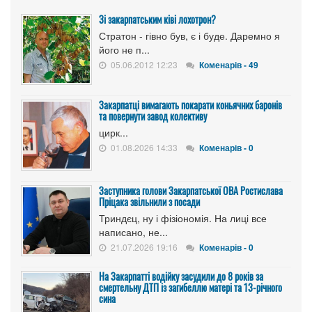
Зі закарпатським ківі лохотрон?
Стратон - гівно був, є і буде. Даремно я
його не п...
05.06.2012 12:23
Коменарів - 49
Закарпатці вимагають покарати коньячних баронів
та повернути завод колективу
цирк...
01.08.2026 14:33
Коменарів - 0
Заступника голови Закарпатської ОВА Ростислава
Пріцака звільнили з посади
Триндєц, ну і фізіономія. На лиці все
написано, не...
21.07.2026 19:16
Коменарів - 0
На Закарпатті водійку засудили до 8 років за
смертельну ДТП із загибеллю матері та 13-річного
сина