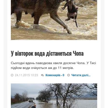
У вівторок вода дістанеться Чопа
Сьогодні вдень паводкова хвиля досягне Чопа. У Тисі
підйом води очікується аж до 11 метрів.
24.11.2015 10:23
Коменарів - 0
Читати далі...