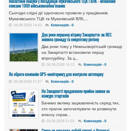
Масштабні обшуки у посадовців Мукачівського ТЦК і ВЛК - незаконно
списано 1000 військовозобов’язаних
Сьогодні слідчі дії одночасно провели у працівників
Мукачівського ТЦК та Мукачівській ВЛК,...
06.08.2026 14:42
Коменарів - 0
Два роки першому вітряку Закарпаття: як ВЕС
змінила громаду та енергетику регіону
Два роки тому у Нижньоворітській громаді
на Закарпатті встановили першу
вітротурбіну. За ц...
06.08.2026 14:12
Коменарів - 0
Як обрати компанію GPS-моніторингу для контролю автопарку
05.08.2026 21:57
Коменарів - 0
На Закарпатті продовжили прийом заявок на
конкурс стартапів
Бачимо велику зацікавленість серед тих,
хто прагне започаткувати чи розвинути
власну справ...
05.08.2026 21:24
Коменарів - 0
Спека не завадила добрій справі: в Ужгороді