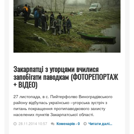
Закарпатці з угорцями вчилися
запобігати паводкам (ФОТОРЕПОРТАЖ
+ ВІДЕО)
27 листопада, в с. Пийтерфолво Виноградівського
району відбулась українсько –угорська зустріч з
питань покращення протипаводкового захисту
населених пунктів Закарпатської області.
28.11.2014 10:57
Коменарів - 0
Читати далі...