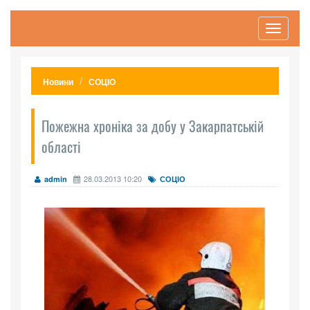
Toggle
navigati
Новини
СОЦІО
Пожежна хроніка за добу у Закарпатській
області
28.03.2013 10:20
admin
СОЦІО