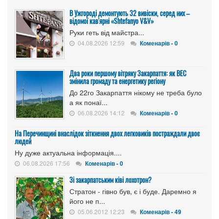
В Ужгороді демонтують 32 вивіски, серед них –
відомої кав'ярні «Shtefanyo V&V»
Руки геть від майстра...
04.08.2026 12:59
Коменарів - 0
Два роки першому вітряку Закарпаття: як ВЕС
змінила громаду та енергетику регіону
До 22го Закарпаття нікому не треба було
а як понаї...
06.08.2026 14:12
Коменарів - 0
На Перечинщині внаслідок зіткнення двох легковиків постраждали двоє
людей
Ну дуже актуальна інформація....
06.08.2026 17:56
Коменарів - 0
Зі закарпатським ківі лохотрон?
Стратон - гівно був, є і буде. Даремно я
його не п...
05.06.2012 12:23
Коменарів - 49