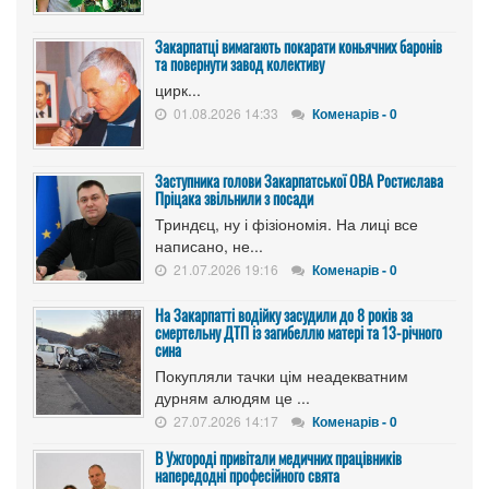
Закарпатці вимагають покарати коньячних баронів
та повернути завод колективу
цирк...
01.08.2026 14:33
Коменарів - 0
Заступника голови Закарпатської ОВА Ростислава
Пріцака звільнили з посади
Триндєц, ну і фізіономія. На лиці все
написано, не...
21.07.2026 19:16
Коменарів - 0
На Закарпатті водійку засудили до 8 років за
смертельну ДТП із загибеллю матері та 13-річного
сина
Покупляли тачки цім неадекватним
дурням алюдям це ...
27.07.2026 14:17
Коменарів - 0
В Ужгороді привітали медичних працівників
напередодні професійного свята