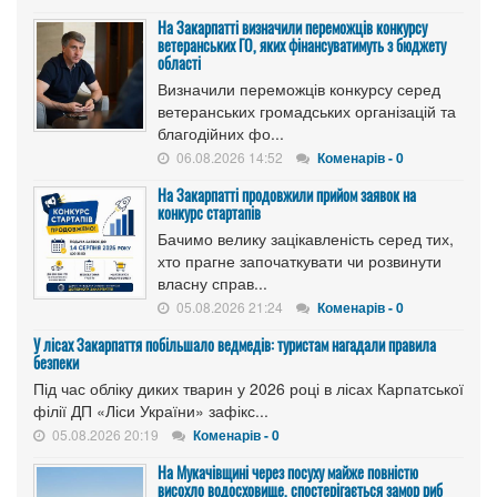
На Закарпатті визначили переможців конкурсу
ветеранських ГО, яких фінансуватимуть з бюджету
області
Визначили переможців конкурсу серед
ветеранських громадських організацій та
благодійних фо...
06.08.2026 14:52
Коменарів - 0
На Закарпатті продовжили прийом заявок на
конкурс стартапів
Бачимо велику зацікавленість серед тих,
хто прагне започаткувати чи розвинути
власну справ...
05.08.2026 21:24
Коменарів - 0
У лісах Закарпаття побільшало ведмедів: туристам нагадали правила
безпеки
Під час обліку диких тварин у 2026 році в лісах Карпатської
філії ДП «Ліси України» зафікс...
05.08.2026 20:19
Коменарів - 0
На Мукачівщині через посуху майже повністю
висохло водосховище, спостерігається замор риб