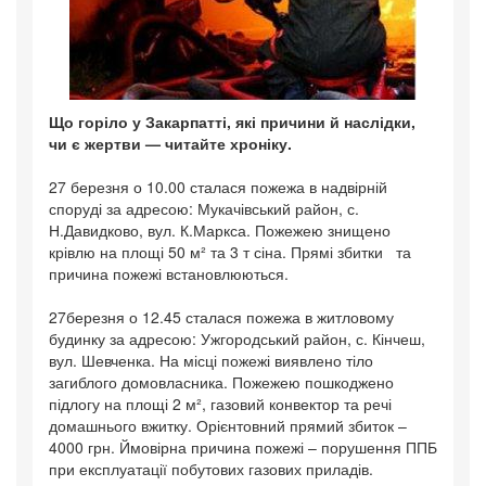
Що горіло у Закарпатті, які причини й наслідки,
чи є жертви — читайте хроніку.
27 березня о 10.00 сталася пожежа в надвірній
споруді за адресою: Мукачівський район, с.
Н.Давидково, вул. К.Маркса. Пожежею знищено
крівлю на площі 50 м² та 3 т сіна. Прямі збитки та
причина пожежі встановлюються.
27березня о 12.45 сталася пожежа в житловому
будинку за адресою: Ужгородський район, с. Кінчеш,
вул. Шевченка. На місці пожежі виявлено тіло
загиблого домовласника. Пожежею пошкоджено
підлогу на площі 2 м², газовий конвектор та речі
домашнього вжитку. Орієнтовний прямий збиток –
4000 грн. Ймовірна причина пожежі – порушення ППБ
при експлуатації побутових газових приладів.