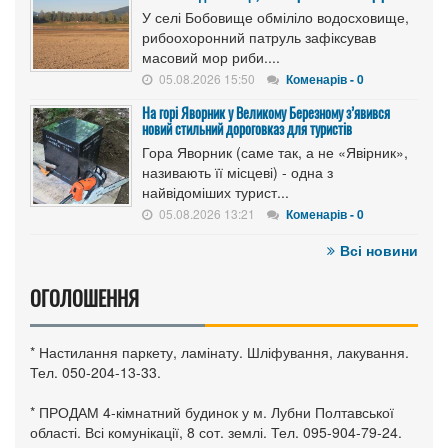
У селі Бобовище обміліло водосховище,
рибоохоронний патруль зафіксував
масовий мор риби....
05.08.2026 15:50
Коменарів - 0
На горі Яворник у Великому Березному з’явився
новий стильний дороговказ для туристів
Гора Яворник (саме так, а не «Явірник»,
називають її місцеві) - одна з
найвідоміших турист...
05.08.2026 13:21
Коменарів - 0
Всі новини
ОГОЛОШЕННЯ
* Настилання паркету, ламінату. Шліфування, лакування.
Тел. 050-204-13-33.
* ПРОДАМ 4-кімнатний будинок у м. Лубни Полтавської
області. Всі комунікації, 8 сот. землі. Тел. 095-904-79-24.