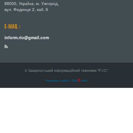
88000, УкраЇна, м. Ужгород,
вул. Фединця 2, каб. 6
E-MAIL :
inform.rio@gmail.com
© Закарпатський інформаційний тижневик "Р.І.О."
Розробка сайту - Craf
IT
.com