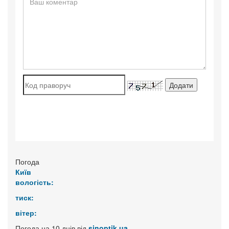
Погода
Київ
вологість:
тиск:
вітер:
Погода на 10 днів від
sinoptik.ua