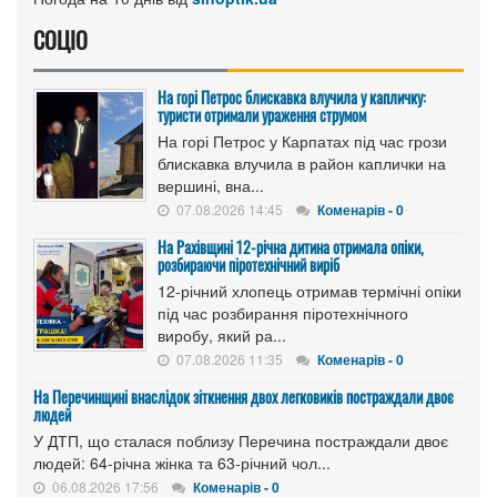
СОЦІО
На горі Петрос блискавка влучила у капличку:
туристи отримали ураження струмом
На горі Петрос у Карпатах під час грози
блискавка влучила в район каплички на
вершині, вна...
07.08.2026 14:45
Коменарів - 0
На Рахівщині 12-річна дитина отримала опіки,
розбираючи піротехнічний виріб
12-річний хлопець отримав термічні опіки
під час розбирання піротехнічного
виробу, який ра...
07.08.2026 11:35
Коменарів - 0
На Перечинщині внаслідок зіткнення двох легковиків постраждали двоє
людей
У ДТП, що сталася поблизу Перечина постраждали двоє
людей: 64-річна жінка та 63-річний чол...
06.08.2026 17:56
Коменарів - 0