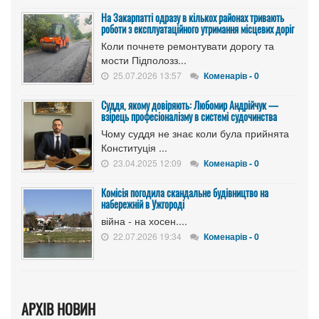
На Закарпатті одразу в кількох районах тривають
роботи з експлуатаційного утримання місцевих доріг
Коли почнете ремонтувати дорогу та
мости Підполозз...
25.07.2026 13:57
Коменарів - 0
Суддя, якому довіряють: Любомир Андрійчук —
взірець професіоналізму в системі судочинства
Чому суддя не знає коли була прийнята
Конституція ...
23.04.2025 12:09
Коменарів - 0
Комісія погодила скандальне будівництво на
набережній в Ужгороді
війна - на хосен....
22.07.2026 19:34
Коменарів - 0
АРХІВ НОВИН