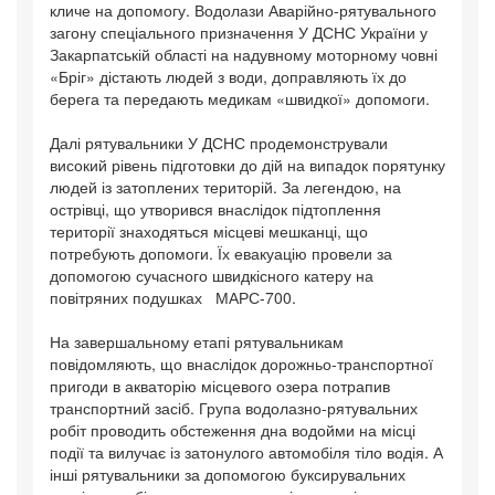
кличе на допомогу. Водолази Аварійно-рятувального
загону спеціального призначення У ДСНС України у
Закарпатській області на надувному моторному човні
«Бріг» дістають людей з води, доправляють їх до
берега та передають медикам «швидкої» допомоги.
Далі рятувальники У ДСНС продемонстрували
високий рівень підготовки до дій на випадок порятунку
людей із затоплених територій. За легендою, на
острівці, що утворився внаслідок підтоплення
території знаходяться місцеві мешканці, що
потребують допомоги. Їх евакуацію провели за
допомогою сучасного швидкісного катеру на
повітряних подушках МАРС-700.
На завершальному етапі рятувальникам
повідомляють, що внаслідок дорожньо-транспортної
пригоди в акваторію місцевого озера потрапив
транспортний засіб. Група водолазно-рятувальних
робіт проводить обстеження дна водойми на місці
події та вилучає із затонулого автомобіля тіло водія. А
інші рятувальники за допомогою буксирувальних