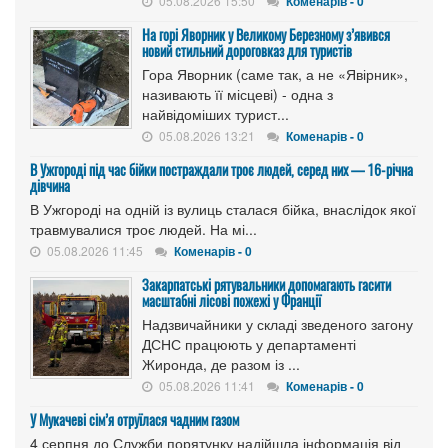
05.08.2026 15:50
Коменарів - 0
На горі Яворник у Великому Березному з’явився
новий стильний дороговказ для туристів
Гора Яворник (саме так, а не «Явірник»,
називають її місцеві) - одна з
найвідоміших турист...
05.08.2026 13:21
Коменарів - 0
В Ужгороді під час бійки постраждали троє людей, серед них — 16-річна
дівчина
В Ужгороді на одній із вулиць сталася бійка, внаслідок якої
травмувалися троє людей. На мі...
05.08.2026 11:45
Коменарів - 0
Закарпатські рятувальники допомагають гасити
масштабні лісові пожежі у Франції
Надзвичайники у складі зведеного загону
ДСНС працюють у департаменті
Жиронда, де разом із ...
05.08.2026 11:41
Коменарів - 0
У Мукачеві сім’я отруїлася чадним газом
4 серпня до Служби порятунку надійшла інформація від