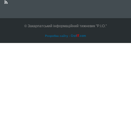
© Закарпатський інформаційний тижневик "Р.І.О."
Розробка сайту - Craf
IT
.com