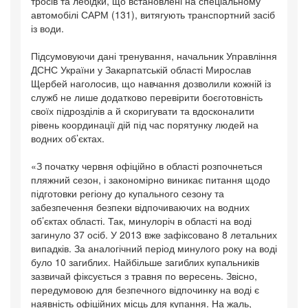
тросів та лебідки, що встановлені на спеціальному
автомобілі САРМ (131), витягують транспортний засіб
із води.
Підсумовуючи дані тренування, начальник Управління
ДСНС України у Закарпатській області Мирослав
Щербей наголосив, що навчання дозволили кожній із
служб не лише додатково перевірити боєготовність
своїх підрозділів а й скоригувати та вдосконалити
рівень координації дій під час порятунку людей на
водних об’єктах.
«З початку червня офіційно в області розпочнеться
пляжний сезон, і закономірно виникає питання щодо
підготовки регіону до купального сезону та
забезпечення безпеки відпочиваючих на водних
об’єктах області. Так, минулоріч в області на воді
загинуло 37 осіб. У 2013 вже зафіксовано 8 летальних
випадків. За аналогічний період минулого року на воді
було 10 загиблих. Найбільше загиблих купальників
зазвичай фіксується з травня по вересень. Звісно,
передумовою для безпечного відпочинку на воді є
наявність офіційних місць для купання. На жаль,