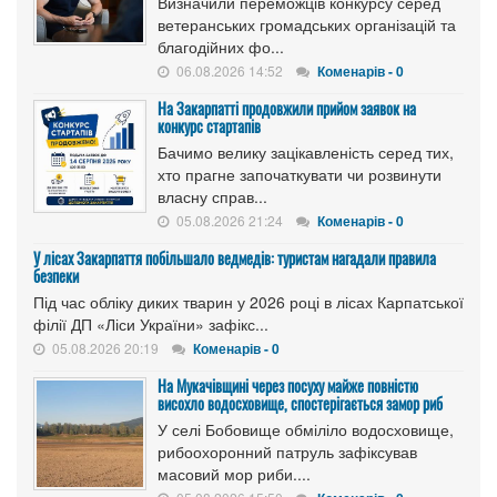
Визначили переможців конкурсу серед
ветеранських громадських організацій та
благодійних фо...
06.08.2026 14:52
Коменарів - 0
На Закарпатті продовжили прийом заявок на
конкурс стартапів
Бачимо велику зацікавленість серед тих,
хто прагне започаткувати чи розвинути
власну справ...
05.08.2026 21:24
Коменарів - 0
У лісах Закарпаття побільшало ведмедів: туристам нагадали правила
безпеки
Під час обліку диких тварин у 2026 році в лісах Карпатської
філії ДП «Ліси України» зафікс...
05.08.2026 20:19
Коменарів - 0
На Мукачівщині через посуху майже повністю
висохло водосховище, спостерігається замор риб
У селі Бобовище обміліло водосховище,
рибоохоронний патруль зафіксував
масовий мор риби....