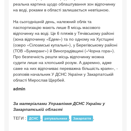
реальна картина щодо облаштування зон відпочинку
на воді, роками в області залишається невтішною.
На сьогоднішній день, належний облік та
паспортизацію мають лише 8 місць масового
відпочинку на воді. Це 6 пляжів у Тячівському районі
(зона відпочинку «Едем») та по одному на Хустщині
(озеро «Сілоамські купальні»), у Берегівському районі
(ТОВ «Бумеранг») й Виноградівщині («Чорна гора»).
Про безпечність решти місць відпочинку можна
судити лише на хлопський розум. А даремно, адже
саме на них відпочиває переважна більшість краян», -
розповів начальник У ДСНС України у Закарпатській
області Мирослав Щербей.
admin
За матеріалами Управління ДСНС України у
Закарпатській області
ТЕГИ :
,
,
,
ДСНС
рятувальники
Закарпаття