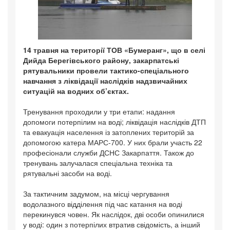
14 травня на території ТОВ «Бумеранг», що в селі
Дийда Берегівського району, закарпатські
рятувальники провели тактико-спеціального
навчання з ліквідації наслідків надзвичайних
ситуацій на водних об’єктах.
Тренування проходили у три етапи: надання
допомоги потерпілим на воді; ліквідація наслідків ДТП
та евакуація населення із затоплених територій за
допомогою катера МАРС-700. У них брали участь 22
професіонали служби ДСНС Закарпаття. Також до
тренувань залучалася спеціальна техніка та
рятувальні засоби на воді.
За тактичним задумом, на місці чергування
водолазного відділення під час катання на воді
перекинувся човен. Як наслідок, дві особи опинилися
у воді: один з потерпілих втратив свідомість, а інший