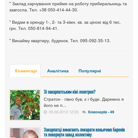
* Заклад харчування прийме на роботу прибиральниць та
завгоспа. Тел. +38 050-414-44-30.
* Видам в оренду 1-, 2- та 3-кімн. кв. за ціною від 6 тис.
грн. Тел. 050-814-94-41.
* Винайму квартиру, будинок. Тел. 095-092-35-13.
Коментарі
Аналітика
Популярні
Зі закарпатським ківі лохотрон?
Стратон - гівно був, є і буде. Даремно я
його не п...
05.06.2012 12:23
Коменарів - 49
Закарпатці вимагають покарати коньячних баронів
та повернути завод колективу