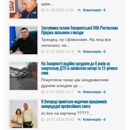
цирк...
01.08.2026 14:33
Коменарів - 0
Заступника голови Закарпатської ОВА Ростислава
Пріцака звільнили з посади
Триндєц, ну і фізіономія. На лиці все
написано, не...
21.07.2026 19:16
Коменарів - 0
На Закарпатті водійку засудили до 8 років за
смертельну ДТП із загибеллю матері та 13-річного
сина
Покупляли тачки цім неадекватним
дурням алюдям це ...
27.07.2026 14:17
Коменарів - 0
В Ужгороді привітали медичних працівників
напередодні професійного свята
ко йсе на картинці ?????...
24.07.2026 22:00
Коменарів - 0