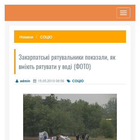
Toggle
navigati
Новини
СОЦІО
Закарпатські рятувальники показали, як
вміють рятувати у воді (ФОТО)
15.05.2013 09:56
admin
СОЦІО