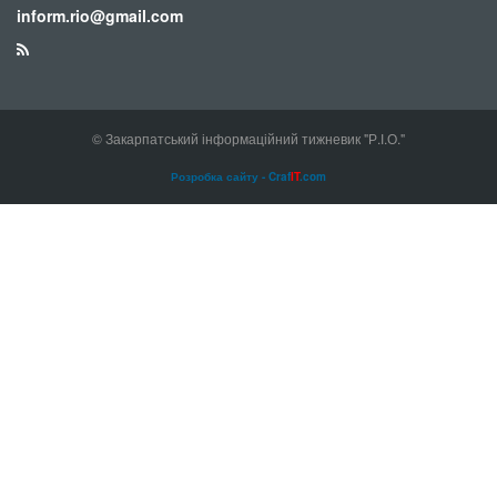
inform.rio@gmail.com
© Закарпатський інформаційний тижневик "Р.І.О."
Розробка сайту - Craf
IT
.com