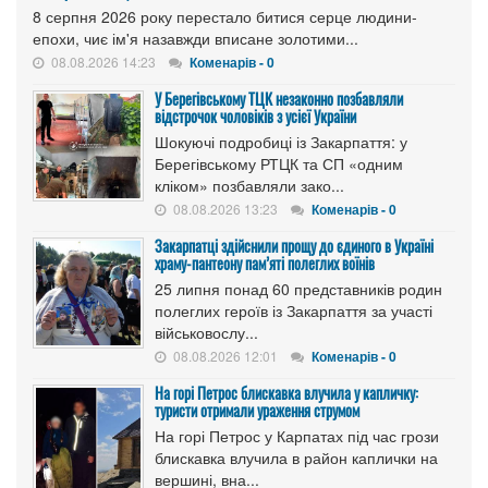
8 серпня 2026 року перестало битися серце людини-
епохи, чиє ім'я назавжди вписане золотими...
08.08.2026 14:23
Коменарів - 0
У Берегівському ТЦК незаконно позбавляли
відстрочок чоловіків з усієї України
Шокуючі подробиці із Закарпаття: у
Берегівському РТЦК та СП «одним
кліком» позбавляли зако...
08.08.2026 13:23
Коменарів - 0
Закарпатці здійснили прощу до єдиного в Україні
храму-пантеону пам’яті полеглих воїнів
25 липня понад 60 представників родин
полеглих героїв із Закарпаття за участі
військовослу...
08.08.2026 12:01
Коменарів - 0
На горі Петрос блискавка влучила у капличку:
туристи отримали ураження струмом
На горі Петрос у Карпатах під час грози
блискавка влучила в район каплички на
вершині, вна...