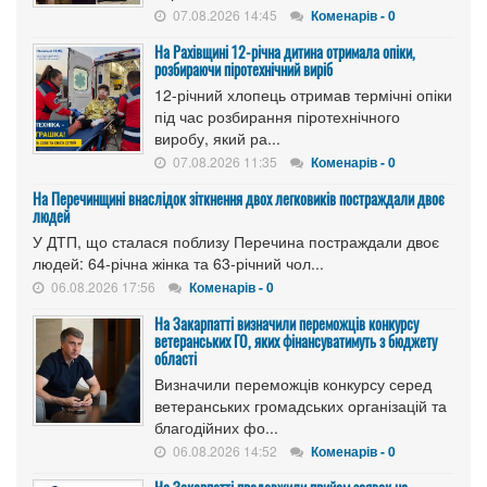
07.08.2026 14:45
Коменарів - 0
На Рахівщині 12-річна дитина отримала опіки,
розбираючи піротехнічний виріб
12-річний хлопець отримав термічні опіки
під час розбирання піротехнічного
виробу, який ра...
07.08.2026 11:35
Коменарів - 0
На Перечинщині внаслідок зіткнення двох легковиків постраждали двоє
людей
У ДТП, що сталася поблизу Перечина постраждали двоє
людей: 64-річна жінка та 63-річний чол...
06.08.2026 17:56
Коменарів - 0
На Закарпатті визначили переможців конкурсу
ветеранських ГО, яких фінансуватимуть з бюджету
області
Визначили переможців конкурсу серед
ветеранських громадських організацій та
благодійних фо...
06.08.2026 14:52
Коменарів - 0