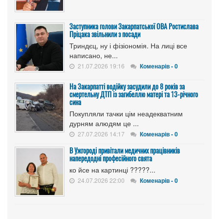
Заступника голови Закарпатської ОВА Ростислава
Пріцака звільнили з посади
Триндєц, ну і фізіономія. На лиці все
написано, не...
21.07.2026 19:16
Коменарів - 0
На Закарпатті водійку засудили до 8 років за
смертельну ДТП із загибеллю матері та 13-річного
сина
Покупляли тачки цім неадекватним
дурням алюдям це ...
27.07.2026 14:17
Коменарів - 0
В Ужгороді привітали медичних працівників
напередодні професійного свята
ко йсе на картинці ?????...
24.07.2026 22:00
Коменарів - 0