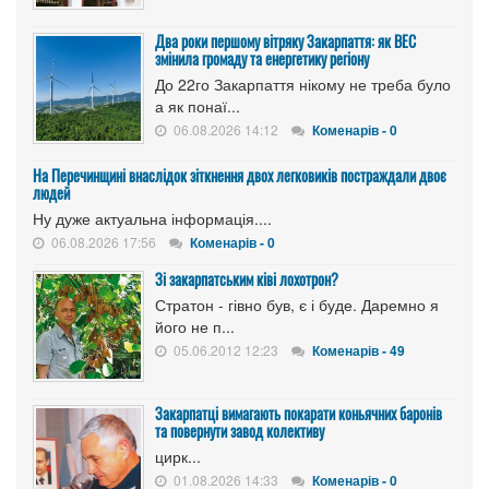
Два роки першому вітряку Закарпаття: як ВЕС
змінила громаду та енергетику регіону
До 22го Закарпаття нікому не треба було
а як понаї...
06.08.2026 14:12
Коменарів - 0
На Перечинщині внаслідок зіткнення двох легковиків постраждали двоє
людей
Ну дуже актуальна інформація....
06.08.2026 17:56
Коменарів - 0
Зі закарпатським ківі лохотрон?
Стратон - гівно був, є і буде. Даремно я
його не п...
05.06.2012 12:23
Коменарів - 49
Закарпатці вимагають покарати коньячних баронів
та повернути завод колективу
цирк...
01.08.2026 14:33
Коменарів - 0