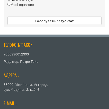
Мені однаково
Голосувати/результат
ТЕЛЕФОН/ФАКС :
+380990052393
Редактор: Петро Гойс
АДРЕСА :
88000, УкраЇна, м. Ужгород,
вул. Фединця 2, каб. 6
E-MAIL :