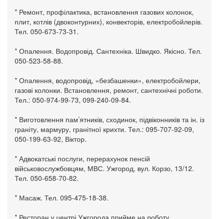
* Ремонт, профілактика, встановлення газових колонок,
плит, котлів (двоконтурних), конвекторів, електробойлерів.
Тел. 050-673-73-31.
* Опалення. Водопровід. Сантехніка. Швидко. Якісно. Тел.
050-523-58-88.
* Опалення, водопровід, «безбашенки», електробойлери,
газові колонки. Встановлення, ремонт, сантехнічні роботи.
Тел.: 050-974-99-73, 099-240-09-84.
* Виготовлення пам’ятників, сходинок, підвіконників та ін. із
граніту, мармуру, гранітної крихти. Тел.: 095-707-92-09,
050-199-63-92, Віктор.
* Адвокатські послуги, перерахунок пенсій
військовослужбовцям, МВС. Ужгород, вул. Корзо, 13/12.
Тел. 050-658-70-82.
* Масаж. Тел. 095-475-18-38.
* Ресторан у центрі Ужгорода прийме на роботу