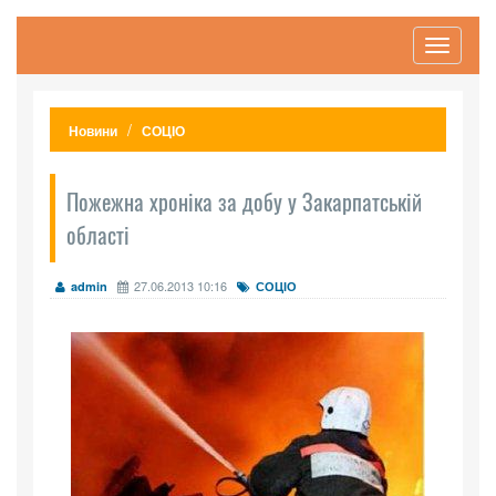
Toggle
navigati
Новини
СОЦІО
Пожежна хроніка за добу у Закарпатській
області
27.06.2013 10:16
admin
СОЦІО