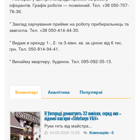
офіціантів. Графік роботи — позмінний. Тел. +38 050-707-
76-36.
* Заклад харчування прийме на роботу прибиральниць та
завгоспа. Тел. +38 050-414-44-30.
* Видам в оренду 1-, 2- та 3-кімн. кв. за ціною від 6 тис.
грн. Тел. 050-814-94-41.
* Винайму квартиру, будинок. Тел. 095-092-35-13.
Коментарі
Аналітика
Популярні
В Ужгороді демонтують 32 вивіски, серед них –
відомої кав'ярні «Shtefanyo V&V»
Руки геть від майстра...
04.08.2026 12:59
Коменарів - 0