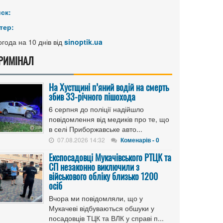
иск:
тер:
года на 10 днів від
sinoptik.ua
РИМІНАЛ
На Хустщині п’яний водій на смерть
збив 33-річного пішохода
6 серпня до поліції надійшло
повідомлення від медиків про те, що
в селі Приборжавське авто...
07.08.2026 14:32
Коменарів - 0
Експосадовці Мукачівського РТЦК та
СП незаконно виключили з
військового обліку близько 1200
осіб
Вчора ми повідомляли, що у
Мукачеві відбуваються обшуки у
посадовців ТЦК та ВЛК у справі п...