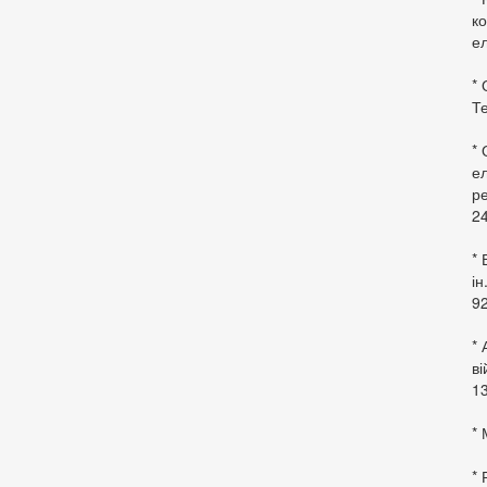
ко
ел
* 
Те
*
ел
ре
24
* 
ін
92
* 
в
13
* 
*