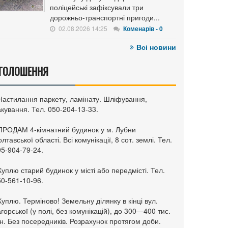
поліцейські зафіксували три
дорожньо-транспортні пригоди...
02.08.2026 14:25
Коменарів - 0
Всі новини
ГОЛОШЕННЯ
 Настилання паркету, ламінату. Шліфування,
кування. Тел. 050-204-13-33.
 ПРОДАМ 4-кімнатний будинок у м. Лубни
лтавської області. Всі комунікації, 8 сот. землі. Тел.
95-904-79-24.
Куплю старий будинок у місті або передмісті. Тел.
50-561-10-96.
Куплю. Терміново! Земельну ділянку в кінці вул.
горської (у полі, без комунікацій), до 300—400 тис.
н. Без посередників. Розрахунок протягом доби.