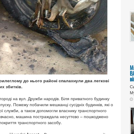
М
В
в
прилеглому до нього районі спалахнули два легкові
их збитків.
Сь
Му
ороді на вул. Дружби народів. Біля приватного будинку
уску. Пожежу побачили мешканці сусідніх будинків, які о
ої служби, а також допомогли власнику транспортного
ли вчасно, машина постраждала несуттєво – пошкоджено
 покриття транспортного засобу.