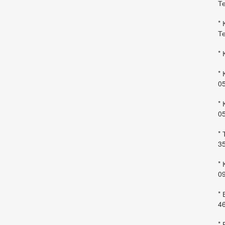
Те
* 
Те
* 
* 
0
* 
0
* 
35
* 
09
*
46
* 