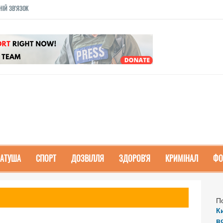
НІЙ ЗВ'ЯЗОК
РАТУША
СПОРТ
ДОЗВІЛЛЯ
ЗДОРОВ'Я
КРИМІНАЛ
ФО
П
К
в