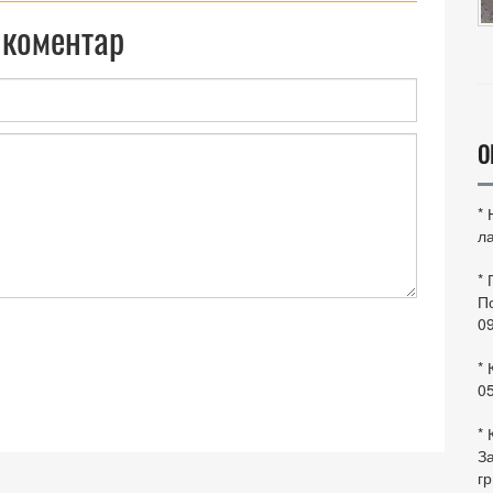
 коментар
О
*
ла
*
По
0
* 
0
* 
За
гр