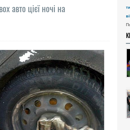
ох авто цієї ночі на
т
ві
По
К