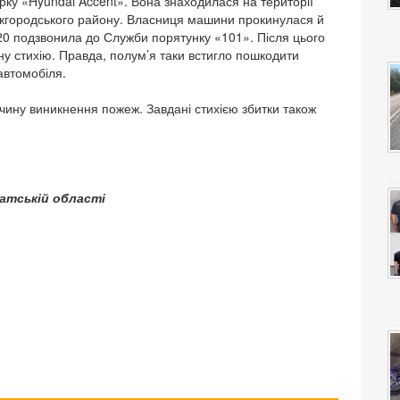
рку «Hyundai Accent». Вона знаходилася на території
 Ужгородського району. Власниця машини прокинулася й
5:20 подзвонила до Служби порятунку «101». Після цього
ну стихію. Правда, полум’я таки встигло пошкодити
автомобіля.
чину виникнення пожеж. Завдані стихією збитки також
патській області