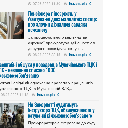
07.08.2026 11:30
Коменарів - 0
Пенсіонера підозрюють у
ґвалтуванні двох малолітніх сестер:
про злочин дізналися завдяки
психологу
За процесуального керівництва
окружної прокуратури здійснюється
досудове розслідування у к...
06.08.2026 22:45
Коменарів - 0
асштабні обшуки у посадовців Мукачівського ТЦК і
ЛК - незаконно списано 1000
ійськовозобов’язаних
огодні слідчі дії одночасно провели у працівників
качівського ТЦК та Мукачівській ВЛК,...
06.08.2026 14:42
Коменарів - 0
На Закарпатті судитимуть
інструктора ТЦК, обвинуваченого у
катуванні військовозобов’язаного
Прокуроратурою скеровано до суду