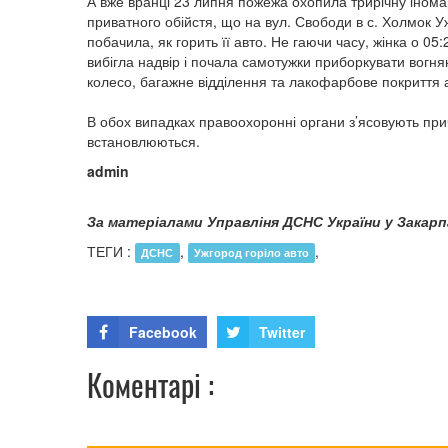
А вже вранці 23 липня пожежа охопила трирічну інома
приватного обійстя, що на вул. Свободи в с. Холмок
побачила, як горить її авто. Не гаючи часу, жінка о 0
вибігла надвір і почала самотужки приборкувати вогня
колесо, багажне відділення та лакофарбове покриття 
В обох випадках правоохоронні органи з’ясовують при
встановлюються.
admin
За матеріалами Управліня ДСНС України у Закар
ТЕГИ :
,
,
ДСНС
Ужгород горіло авто
Facebook
Twitter
Коментарі :