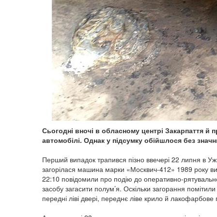
Сьогодні вночі в обласному центрі Закарпаття й 
автомобілі. Однак у підсумку обійшлося без значн
Перший випадок трапився пізно ввечері 22 липня в Ужг
загорілася машина марки «Москвич-412» 1989 року вип
22:10 повідомили про подію до оперативно-рятувальн
засобу загасити полум’я. Оскільки загорання поміти
передні ліві двері, переднє ліве крило й лакофарбове