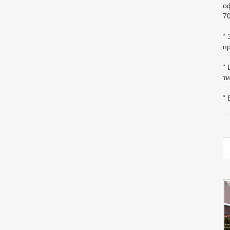
оф
70
*
пр
* 
ти
* 