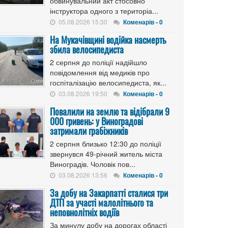
обвинувальний акт стосовно
інструктора одного з територіа...
05.08.2026 15:30
Коменарів - 0
На Мукачівщині водійка насмерть
збила велосипедиста
2 серпня до поліції надійшло
повідомлення від медиків про
госпіталізацію велосипедиста, як...
03.08.2026 19:50
Коменарів - 0
Повалили на землю та відібрали 9
000 гривень: у Виноградові
затримали грабіжників
2 серпня близько 12:30 до поліції
звернувся 49-річний житель міста
Виноградів. Чоловік пов...
03.08.2026 13:56
Коменарів - 0
За добу на Закарпатті сталися три
ДТП за участі малолітнього та
неповнолітніх водіїв
За минулу добу на дорогах області