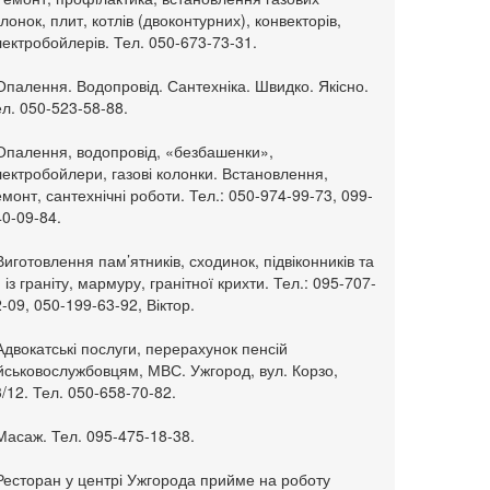
лонок, плит, котлів (двоконтурних), конвекторів,
ектробойлерів. Тел. 050-673-73-31.
Опалення. Водопровід. Сантехніка. Швидко. Якісно.
л. 050-523-58-88.
 Опалення, водопровід, «безбашенки»,
ектробойлери, газові колонки. Встановлення,
монт, сантехнічні роботи. Тел.: 050-974-99-73, 099-
0-09-84.
Виготовлення пам’ятників, сходинок, підвіконників та
. із граніту, мармуру, гранітної крихти. Тел.: 095-707-
-09, 050-199-63-92, Віктор.
Адвокатські послуги, перерахунок пенсій
ійськовослужбовцям, МВС. Ужгород, вул. Корзо,
/12. Тел. 050-658-70-82.
Масаж. Тел. 095-475-18-38.
 Ресторан у центрі Ужгорода прийме на роботу