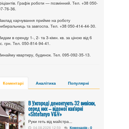
іціантів. Графік роботи — позмінний. Тел. +38 050-
7-76-36.
 Заклад харчування прийме на роботу
ибиральниць та завгоспа. Тел. +38 050-414-44-30.
Видам в оренду 1-, 2- та 3-кімн. кв. за ціною від 6
с. грн. Тел. 050-814-94-41.
Винайму квартиру, будинок. Тел. 095-092-35-13.
Коментарі
Аналітика
Популярні
В Ужгороді демонтують 32 вивіски,
серед них – відомої кав'ярні
«Shtefanyo V&V»
Руки геть від майстра...
04.08.2026 12:59
Коменарів - 0