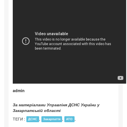
admin
За матеріалами Управліня ДСНС України у
Закарпатській області
ТЕГИ :
,
,
,
ДСНС
Закарпаття
АТО