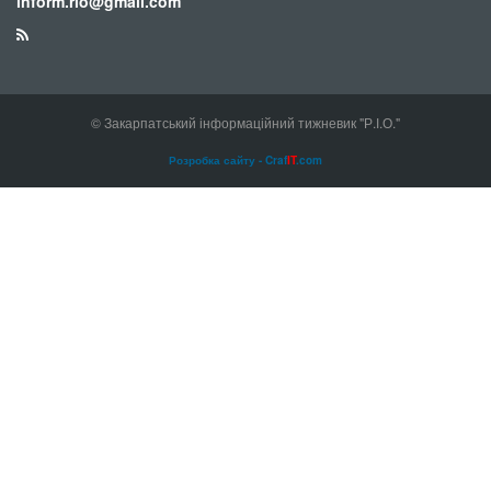
inform.rio@gmail.com
© Закарпатський інформаційний тижневик "Р.І.О."
Розробка сайту - Craf
IT
.com