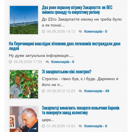
Два роки першому вітряку Закарпаття: як ВЕС
змінила громаду та енергетику регіону
До 22го Закарпаття нікому не треба було
а як понаї...
06.08.2026 14:12
Коменарів - 0
На Перечинщині внаслідок зіткнення двох легковиків постраждали двоє
людей
Ну дуже актуальна інформація....
06.08.2026 17:56
Коменарів - 0
Зі закарпатським ківі лохотрон?
Стратон - гівно був, є і буде. Даремно я
його не п...
05.06.2012 12:23
Коменарів - 49
Закарпатці вимагають покарати коньячних баронів
та повернути завод колективу
цирк...
01.08.2026 14:33
Коменарів - 0