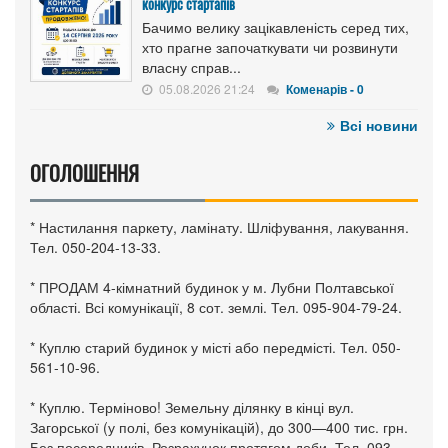
конкурс стартапів
Бачимо велику зацікавленість серед тих,
хто прагне започаткувати чи розвинути
власну справ...
05.08.2026 21:24
Коменарів - 0
Всі новини
ОГОЛОШЕННЯ
* Настилання паркету, ламінату. Шліфування, лакування.
Тел. 050-204-13-33.
* ПРОДАМ 4-кімнатний будинок у м. Лубни Полтавської
області. Всі комунікації, 8 сот. землі. Тел. 095-904-79-24.
* Куплю старий будинок у місті або передмісті. Тел. 050-
561-10-96.
* Куплю. Терміново! Земельну ділянку в кінці вул.
Загорської (у полі, без комунікацій), до 300—400 тис. грн.
Без посередників. Розрахунок протягом доби. Тел. 093-