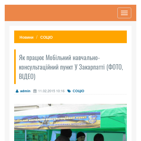
Toggle
navigati
Новини
СОЦІО
Як працює Мобільний навчально-
консультаційний пункт У Закарпатті (ФОТО,
ВІДЕО)
11.02.2015 10:16
admin
СОЦІО