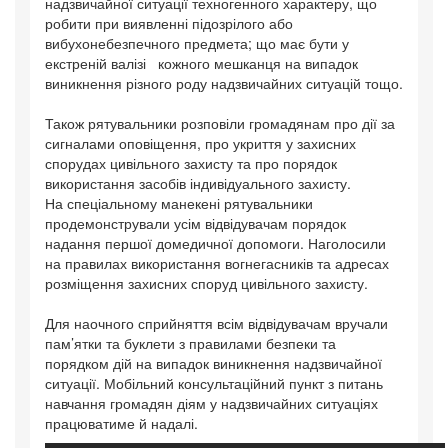
надзвичайної ситуації техногенного характеру, що
робити при виявленні підозрілого або
вибухонебезпечного предмета; що має бути у
екстреній валізі кожного мешканця на випадок
виникнення різного роду надзвичайних ситуацій тощо.
Також рятувальники розповіли громадянам про дії за
сигналами оповіщення, про укриття у захисних
спорудах цивільного захисту та про порядок
використання засобів індивідуального захисту.
На спеціальному манекені рятувальники
продемонстрували усім відвідувачам порядок
надання першої домедичної допомоги. Наголосили
на правилах використання вогнегасників та адресах
розміщення захисних споруд цивільного захисту.
Для наочного сприйняття всім відвідувачам вручали
пам’ятки та буклети з правилами безпеки та
порядком дій на випадок виникнення надзвичайної
ситуації. Мобільний консультаційний пункт з питань
навчання громадян діям у надзвичайних ситуаціях
працюватиме й надалі.