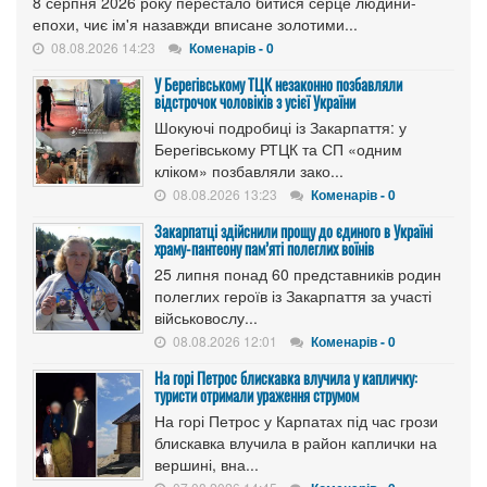
8 серпня 2026 року перестало битися серце людини-
епохи, чиє ім'я назавжди вписане золотими...
08.08.2026 14:23
Коменарів - 0
У Берегівському ТЦК незаконно позбавляли
відстрочок чоловіків з усієї України
Шокуючі подробиці із Закарпаття: у
Берегівському РТЦК та СП «одним
кліком» позбавляли зако...
08.08.2026 13:23
Коменарів - 0
Закарпатці здійснили прощу до єдиного в Україні
храму-пантеону пам’яті полеглих воїнів
25 липня понад 60 представників родин
полеглих героїв із Закарпаття за участі
військовослу...
08.08.2026 12:01
Коменарів - 0
На горі Петрос блискавка влучила у капличку:
туристи отримали ураження струмом
На горі Петрос у Карпатах під час грози
блискавка влучила в район каплички на
вершині, вна...