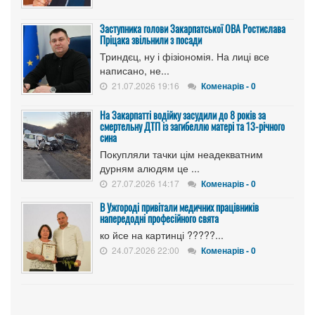
Заступника голови Закарпатської ОВА Ростислава
Пріцака звільнили з посади
Триндєц, ну і фізіономія. На лиці все
написано, не...
21.07.2026 19:16
Коменарів - 0
На Закарпатті водійку засудили до 8 років за
смертельну ДТП із загибеллю матері та 13-річного
сина
Покупляли тачки цім неадекватним
дурням алюдям це ...
27.07.2026 14:17
Коменарів - 0
В Ужгороді привітали медичних працівників
напередодні професійного свята
ко йсе на картинці ?????...
24.07.2026 22:00
Коменарів - 0