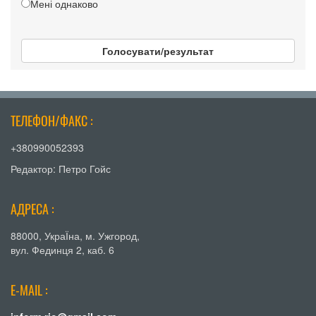
Мені однаково
Голосувати/результат
ТЕЛЕФОН/ФАКС :
+380990052393
Редактор: Петро Гойс
АДРЕСА :
88000, УкраЇна, м. Ужгород,
вул. Фединця 2, каб. 6
E-MAIL :