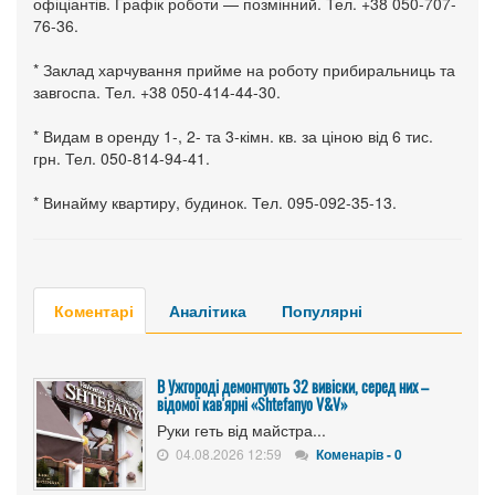
офіціантів. Графік роботи — позмінний. Тел. +38 050-707-
76-36.
* Заклад харчування прийме на роботу прибиральниць та
завгоспа. Тел. +38 050-414-44-30.
* Видам в оренду 1-, 2- та 3-кімн. кв. за ціною від 6 тис.
грн. Тел. 050-814-94-41.
* Винайму квартиру, будинок. Тел. 095-092-35-13.
Коментарі
Аналітика
Популярні
В Ужгороді демонтують 32 вивіски, серед них –
відомої кав'ярні «Shtefanyo V&V»
Руки геть від майстра...
04.08.2026 12:59
Коменарів - 0