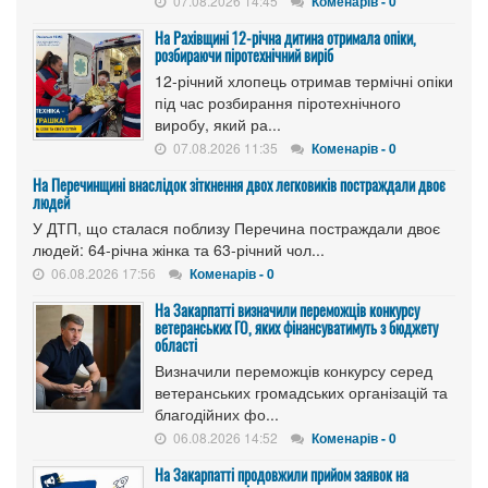
07.08.2026 14:45
Коменарів - 0
На Рахівщині 12-річна дитина отримала опіки,
розбираючи піротехнічний виріб
12-річний хлопець отримав термічні опіки
під час розбирання піротехнічного
виробу, який ра...
07.08.2026 11:35
Коменарів - 0
На Перечинщині внаслідок зіткнення двох легковиків постраждали двоє
людей
У ДТП, що сталася поблизу Перечина постраждали двоє
людей: 64-річна жінка та 63-річний чол...
06.08.2026 17:56
Коменарів - 0
На Закарпатті визначили переможців конкурсу
ветеранських ГО, яких фінансуватимуть з бюджету
області
Визначили переможців конкурсу серед
ветеранських громадських організацій та
благодійних фо...
06.08.2026 14:52
Коменарів - 0
На Закарпатті продовжили прийом заявок на