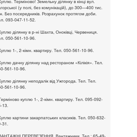
Куплю. Терміново! Земельну ділянку в кінці вул.
горської (у полі, без комунікацій), до 300—400 тис.
н. Без посередників. Розрахунок протягом доби.
л. 093-047-11-52.
Куплю ділянку в р-ні Шахта, Оноківці, Червениця.
л. 050-561-10-96.
Куплю 1-, 2-кімн. квартиру. Тел. 050-561-10-96.
Куплю дачну ділянку над рестораном «Кілікія». Тел.
50-561-10-96.
Куплю ділянку неподалік від Ужгорода. Тел. Тел.
50-561-10-96.
Терміново куплю 1-, 2-кімн. квартиру. Тел. 095-092-
-13.
Куплю картини закарпатських класиків. Тел. 050-632-
-31.
 ВАНТАЖНІ ПЕРЕВЕЗЕННЯ. Вантажники. Тел.: 65-49-