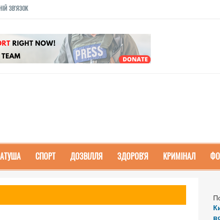
НІЙ ЗВ'ЯЗОК
РАТУША
СПОРТ
ДОЗВІЛЛЯ
ЗДОРОВ'Я
КРИМІНАЛ
ФО
П
К
в