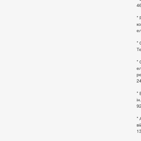
46
* 
ко
ел
* 
Те
*
ел
ре
24
* 
ін
92
* 
в
13