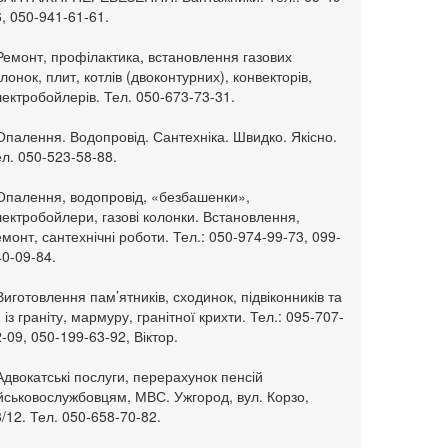
, 050-941-61-61.
Ремонт, профілактика, встановлення газових
лонок, плит, котлів (двоконтурних), конвекторів,
ектробойлерів. Тел. 050-673-73-31.
Опалення. Водопровід. Сантехніка. Швидко. Якісно.
л. 050-523-58-88.
 Опалення, водопровід, «безбашенки»,
ектробойлери, газові колонки. Встановлення,
монт, сантехнічні роботи. Тел.: 050-974-99-73, 099-
0-09-84.
Виготовлення пам’ятників, сходинок, підвіконників та
. із граніту, мармуру, гранітної крихти. Тел.: 095-707-
-09, 050-199-63-92, Віктор.
Адвокатські послуги, перерахунок пенсій
ійськовослужбовцям, МВС. Ужгород, вул. Корзо,
/12. Тел. 050-658-70-82.