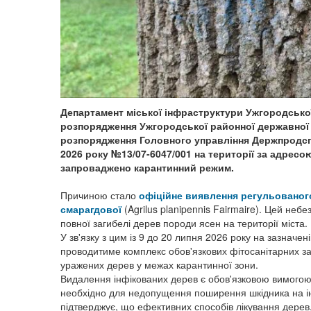
Департамент міської інфраструктури Ужгородської
розпорядження Ужгородської районної державної а
розпорядження Головного управління Держпродспо
2026 року №13/07-6047/001 на території за адресою
запроваджено карантинний режим.
Причиною стало
офіційне виявлення регульованого
смарагдової
(Agrilus planipennis Fairmaire). Цей не
повної загибелі дерев породи ясен на території міста.
У зв'язку з цим із 9 до 20 липня 2026 року на зазначен
проводитиме комплекс обов'язкових фітосанітарних за
уражених дерев у межах карантинної зони.
Видалення інфікованих дерев є обов'язковою вимогою
необхідно для недопущення поширення шкідника на інш
підтверджує, що ефективних способів лікування дерев