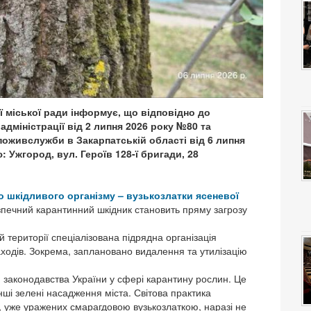
 міської ради інформує, що відповідно до
дміністрації від 2 липня 2026 року №80 та
живслужби в Закарпатській області від 6 липня
: Ужгород, вул. Героїв 128-ї бригади, 28
 шкідливого організму – вузькозлатки ясеневої
безпечний карантинний шкідник становить пряму загрозу
ій території спеціалізована підрядна організація
ходів. Зокрема, заплановано видалення та утилізацію
 законодавства України у сфері карантину рослин. Це
і зелені насадження міста. Світова практика
, уже уражених смарагдовою вузькозлаткою, наразі не