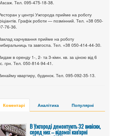
Масаж. Тел. 095-475-18-38.
 Ресторан у центрі Ужгорода прийме на роботу
іціантів. Графік роботи — позмінний. Тел. +38 050-
7-76-36.
 Заклад харчування прийме на роботу
ибиральниць та завгоспа. Тел. +38 050-414-44-30.
Видам в оренду 1-, 2- та 3-кімн. кв. за ціною від 6
с. грн. Тел. 050-814-94-41.
Винайму квартиру, будинок. Тел. 095-092-35-13.
Коментарі
Аналітика
Популярні
В Ужгороді демонтують 32 вивіски,
серед них – відомої кав'ярні