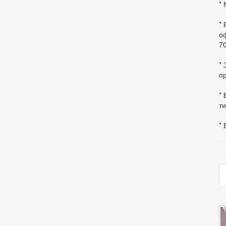
* 
*
оф
70
*
пр
* 
ти
* 