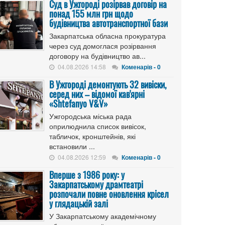
Cуд в Ужгороді розірвав договір на
понад 155 млн грн щодо
будівництва автотранспортної бази
Закарпатська обласна прокуратура
через суд домоглася розірвання
договору на будівництво ав...
04.08.2026 14:58
Коменарів - 0
В Ужгороді демонтують 32 вивіски,
серед них – відомої кав'ярні
«Shtefanyo V&V»
Ужгородська міська рада
оприлюднила список вивісок,
табличок, кронштейнів, які
встановили ...
04.08.2026 12:59
Коменарів - 0
Вперше з 1986 року: у
Закарпатському драмтеатрі
розпочали повне оновлення крісел
у глядацькій залі
У Закарпатському академічному