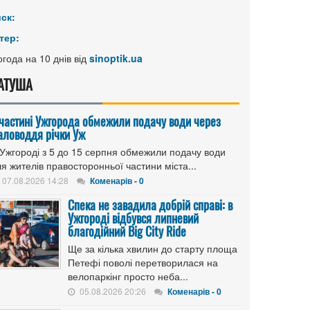
иск:
тер:
года на 10 днів від
sinoptik.ua
АТУША
 частині Ужгорода обмежили подачу води через
аловоддя річки Уж
 Ужгороді з 5 до 15 серпня обмежили подачу води
я жителів правосторонньої частини міста...
07.08.2026 14:28
Коменарів - 0
Спека не завадила добрій справі: в
Ужгороді відбувся липневий
благодійний Big City Ride
Ще за кілька хвилин до старту площа
Петефі поволі перетворилася на
велопаркінг просто неба...
05.08.2026 20:26
Коменарів - 0