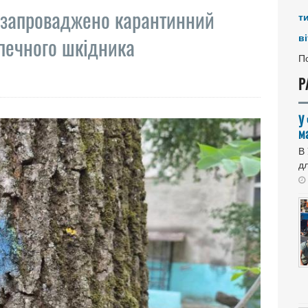
ь запроваджено карантинний
т
ві
печного шкідника
По
Р
У
м
В
дл