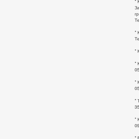
* 
За
гр
Те
* 
Те
* 
* 
0
* 
0
* 
35
* 
09
*