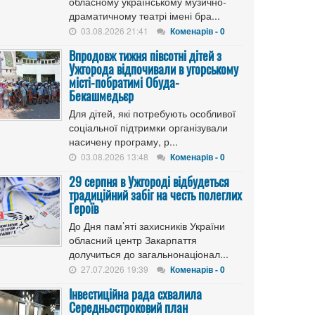
обласному українському музично-
драматичному театрі імені бра...
03.08.2026 21:41
Коменарів - 0
Впродовж тижня півсотні дітей з
Ужгорода відпочивали в угорському
місті-побратимі Обуда-
Бекашмедьєр
Для дітей, які потребують особливої
соціальної підтримки організували
насичену програму, р...
03.08.2026 13:48
Коменарів - 0
29 серпня в Ужгороді відбудеться
традиційний забіг на честь полеглих
Героїв
До Дня пам’яті захисників України
обласний центр Закарпаття
долучиться до загальнонаціонал...
27.07.2026 19:39
Коменарів - 0
Інвестиційна рада схвалила
Середньостроковий план