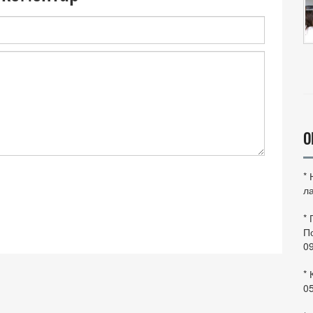
О
*
ла
*
По
0
* 
0