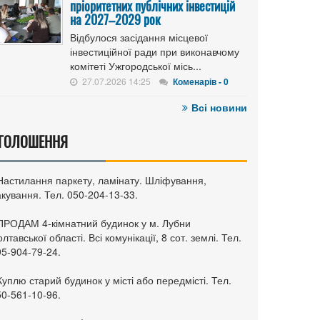
пріоритетних публічних інвестицій
на 2027–2029 рок
Відбулося засідання місцевої
інвестиційної ради при виконавчому
комітеті Ужгородської місь...
27.07.2026 14:25
Коменарів - 0
Всі новини
ГОЛОШЕННЯ
 Настилання паркету, ламінату. Шліфування,
кування. Тел. 050-204-13-33.
 ПРОДАМ 4-кімнатний будинок у м. Лубни
лтавської області. Всі комунікації, 8 сот. землі. Тел.
95-904-79-24.
Куплю старий будинок у місті або передмісті. Тел.
50-561-10-96.