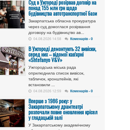
Cуд в Ужгороді розірвав договір на
понад 155 млн грн щодо
будівництва автотранспортної бази
Закарпатська обласна прокуратура
через суд домоглася розірвання
договору на будівництво ав...
04.08.2026 14:58
Коменарів - 0
В Ужгороді демонтують 32 вивіски,
серед них – відомої кав'ярні
«Shtefanyo V&V»
Ужгородська міська рада
оприлюднила список вивісок,
табличок, кронштейнів, які
встановили ...
04.08.2026 12:59
Коменарів - 0
Вперше з 1986 року: у
Закарпатському драмтеатрі
розпочали повне оновлення крісел
у глядацькій залі
У Закарпатському академічному