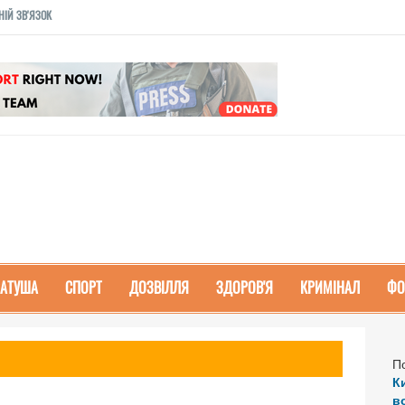
НІЙ ЗВ'ЯЗОК
РАТУША
СПОРТ
ДОЗВІЛЛЯ
ЗДОРОВ'Я
КРИМІНАЛ
ФО
П
К
в