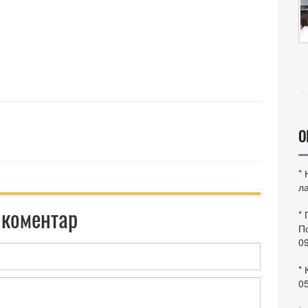
О
*
ла
 коментар
*
По
0
* 
0