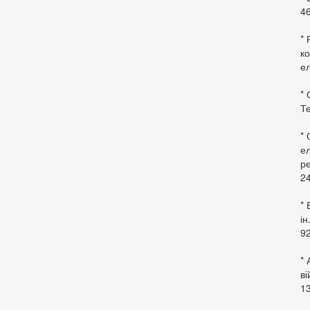
46
* 
ко
ел
* 
Те
*
ел
ре
24
* 
ін
92
* 
в
13