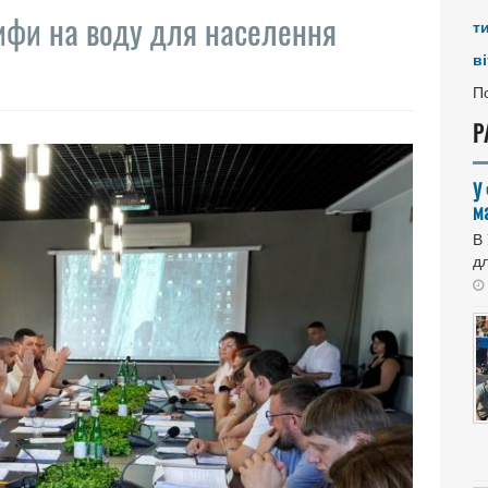
рифи на воду для населення
т
ві
По
Р
У
м
В
дл