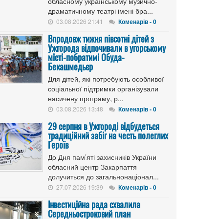
обласному українському музично-
драматичному театрі імені бра...
03.08.2026 21:41
Коменарів - 0
Впродовж тижня півсотні дітей з
Ужгорода відпочивали в угорському
місті-побратимі Обуда-
Бекашмедьєр
Для дітей, які потребують особливої
соціальної підтримки організували
насичену програму, р...
03.08.2026 13:48
Коменарів - 0
29 серпня в Ужгороді відбудеться
традиційний забіг на честь полеглих
Героїв
До Дня пам’яті захисників України
обласний центр Закарпаття
долучиться до загальнонаціонал...
27.07.2026 19:39
Коменарів - 0
Інвестиційна рада схвалила
Середньостроковий план