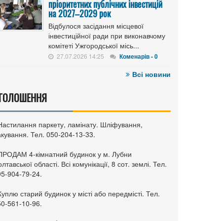
пріоритетних публічних інвестицій
на 2027–2029 рок
Відбулося засідання місцевої
інвестиційної ради при виконавчому
комітеті Ужгородської місь...
27.07.2026 14:25
Коменарів - 0
Всі новини
ГОЛОШЕННЯ
 Настилання паркету, ламінату. Шліфування,
кування. Тел. 050-204-13-33.
 ПРОДАМ 4-кімнатний будинок у м. Лубни
лтавської області. Всі комунікації, 8 сот. землі. Тел.
95-904-79-24.
Куплю старий будинок у місті або передмісті. Тел.
50-561-10-96.