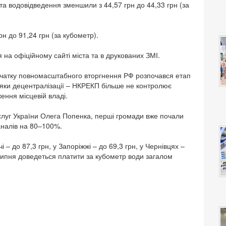
а водовідведення зменшили з 44,57 грн до 44,33 грн (за
н до 91,24 грн (за кубометр).
на офіційному сайті міста та в друкованих ЗМІ.
початку повномасштабного вторгнення РФ розпочався етап
яки децентралізації – НКРЕКП більше не контролює
ення місцевій владі.
слуг України Олега Попенка, перші громади вже почали
налів на 80–100%.
– до 87,3 грн, у Запоріжжі – до 69,3 грн, у Чернівцях –
липня доведеться платити за кубометр води загалом