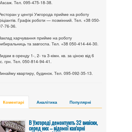
Масаж. Тел. 095-475-18-38.
 Ресторан у центрі Ужгорода прийме на роботу
іціантів. Графік роботи — позмінний. Тел. +38 050-
7-76-36.
 Заклад харчування прийме на роботу
ибиральниць та завгоспа. Тел. +38 050-414-44-30.
Видам в оренду 1-, 2- та 3-кімн. кв. за ціною від 6
с. грн. Тел. 050-814-94-41.
Винайму квартиру, будинок. Тел. 095-092-35-13.
Коментарі
Аналітика
Популярні
В Ужгороді демонтують 32 вивіски,
серед них – відомої кав'ярні