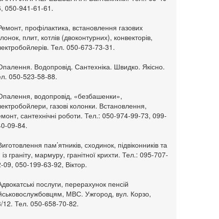
, 050-941-61-61.
Ремонт, профілактика, встановлення газових
лонок, плит, котлів (двоконтурних), конвекторів,
ектробойлерів. Тел. 050-673-73-31.
Опалення. Водопровід. Сантехніка. Швидко. Якісно.
л. 050-523-58-88.
 Опалення, водопровід, «безбашенки»,
ектробойлери, газові колонки. Встановлення,
монт, сантехнічні роботи. Тел.: 050-974-99-73, 099-
0-09-84.
Виготовлення пам’ятників, сходинок, підвіконників та
. із граніту, мармуру, гранітної крихти. Тел.: 095-707-
-09, 050-199-63-92, Віктор.
Адвокатські послуги, перерахунок пенсій
ійськовослужбовцям, МВС. Ужгород, вул. Корзо,
/12. Тел. 050-658-70-82.