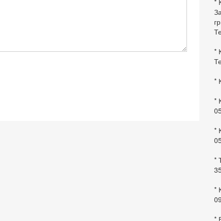
* 
За
гр
Те
* 
Те
* 
* 
0
* 
0
* 
35
* 
09
*