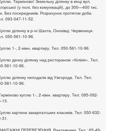
Куплю. Терміново! Земельну ділянку в кінці вул.
горської (у полі, без комунікацій), до 300—400 тис.
н. Без посередників. Розрахунок протягом доби.
л. 093-047-11-52.
Куплю ділянку в р-ні Шахта, Оноківці, Червениця.
л. 050-561-10-96.
Куплю 1-, 2-кімн. квартиру. Тел. 050-561-10-96.
Куплю дачну ділянку над рестораном «Кілікія». Тел.
50-561-10-96.
Куплю ділянку неподалік від Ужгорода. Тел. Тел.
50-561-10-96.
Терміново куплю 1-, 2-кімн. квартиру. Тел. 095-092-
-13.
Куплю картини закарпатських класиків. Тел. 050-632-
-31.
 ВАНТАЖНІ ПЕРЕВЕЗЕННЯ. Вантажники. Тел.: 65-49-