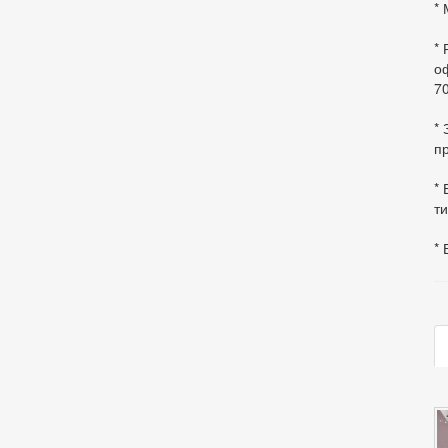
* 
*
оф
70
*
пр
* 
ти
* 