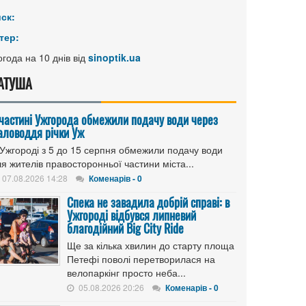
иск:
тер:
года на 10 днів від
sinoptik.ua
АТУША
 частині Ужгорода обмежили подачу води через
аловоддя річки Уж
 Ужгороді з 5 до 15 серпня обмежили подачу води
я жителів правосторонньої частини міста...
07.08.2026 14:28
Коменарів - 0
Спека не завадила добрій справі: в
Ужгороді відбувся липневий
благодійний Big City Ride
Ще за кілька хвилин до старту площа
Петефі поволі перетворилася на
велопаркінг просто неба...
05.08.2026 20:26
Коменарів - 0