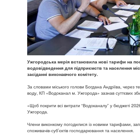
Ужгородська мерія встановила нові тарифи на по
водовідведення для підприємств та населення міст
засіданні виконавчого комітету.
За словами міського голови Богдана Андріїва, через т
воду, КП «Водоканал м. Ужгорода» зазнав суттєвих зби
«Щоб покрити всі витрати “Водоканалу” у бюджеті 2026
Ужгорода.
Члени виконкому погодилися із новими тарифами, з
споживачів-суб’єктів господарювання та населення.