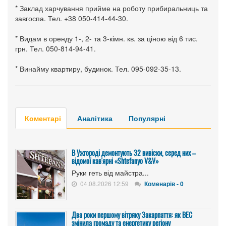
* Заклад харчування прийме на роботу прибиральниць та
завгоспа. Тел. +38 050-414-44-30.
* Видам в оренду 1-, 2- та 3-кімн. кв. за ціною від 6 тис.
грн. Тел. 050-814-94-41.
* Винайму квартиру, будинок. Тел. 095-092-35-13.
Коментарі
Аналітика
Популярні
В Ужгороді демонтують 32 вивіски, серед них –
відомої кав'ярні «Shtefanyo V&V»
Руки геть від майстра...
04.08.2026 12:59
Коменарів - 0
Два роки першому вітряку Закарпаття: як ВЕС
змінила громаду та енергетику регіону