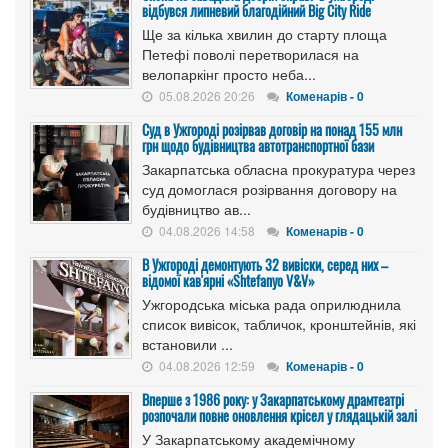
відбувся липневий благодійний Big City Ride
Ще за кілька хвилин до старту площа
Петефі поволі перетворилася на
велопаркінг просто неба...
05.08.2026 20:26
Коменарів - 0
Cуд в Ужгороді розірвав договір на понад 155 млн
грн щодо будівництва автотранспортної бази
Закарпатська обласна прокуратура через
суд домоглася розірвання договору на
будівництво ав...
04.08.2026 14:58
Коменарів - 0
В Ужгороді демонтують 32 вивіски, серед них –
відомої кав'ярні «Shtefanyo V&V»
Ужгородська міська рада оприлюднила
список вивісок, табличок, кронштейнів, які
встановили ...
04.08.2026 12:59
Коменарів - 0
Вперше з 1986 року: у Закарпатському драмтеатрі
розпочали повне оновлення крісел у глядацькій залі
У Закарпатському академічному