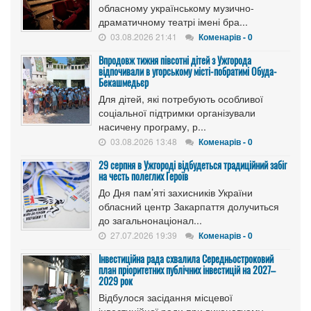
обласному українському музично-
драматичному театрі імені бра...
03.08.2026 21:41
Коменарів - 0
Впродовж тижня півсотні дітей з Ужгорода
відпочивали в угорському місті-побратимі Обуда-
Бекашмедьєр
Для дітей, які потребують особливої
соціальної підтримки організували
насичену програму, р...
03.08.2026 13:48
Коменарів - 0
29 серпня в Ужгороді відбудеться традиційний забіг
на честь полеглих Героїв
До Дня пам’яті захисників України
обласний центр Закарпаття долучиться
до загальнонаціонал...
27.07.2026 19:39
Коменарів - 0
Інвестиційна рада схвалила Середньостроковий
план пріоритетних публічних інвестицій на 2027–
2029 рок
Відбулося засідання місцевої
інвестиційної ради при виконавчому