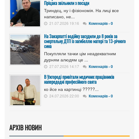
Пріцака звільнили з посади
Триндєц, ну і фізіономія. На лиці все
написано, не...
21.07.2026 19:16
Коменарів - 0
На Закарпатті водійку засудили до 8 років за
смертельну ДТП із загибеллю матері та 13-річного
сина
Покупляли тачки цім неадекватним
дурням алюдям це ...
27.07.2026 14:17
Коменарів - 0
В Ужгороді привітали медичних працівників
напередодні професійного свята
ко йсе на картинці ?????...
24.07.2026 22:00
Коменарів - 0
АРХІВ НОВИН