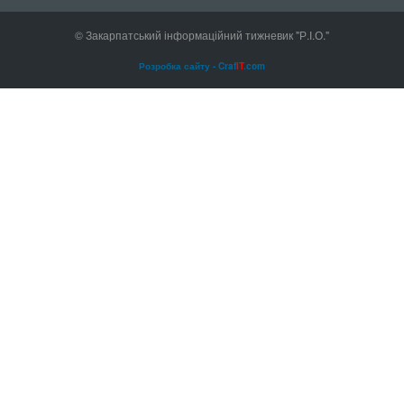
© Закарпатський інформаційний тижневик "Р.І.О."
Розробка сайту - Craf
IT
.com