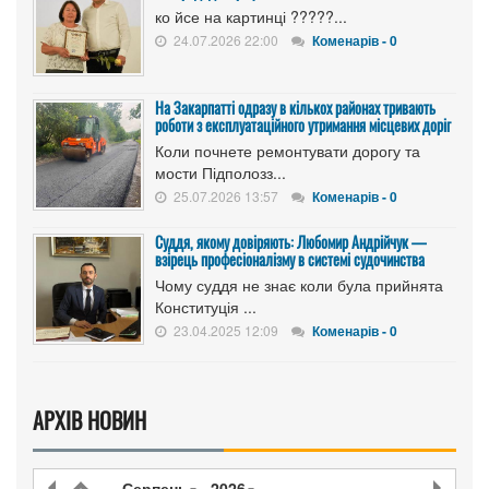
ко йсе на картинці ?????...
24.07.2026 22:00
Коменарів - 0
На Закарпатті одразу в кількох районах тривають
роботи з експлуатаційного утримання місцевих доріг
Коли почнете ремонтувати дорогу та
мости Підполозз...
25.07.2026 13:57
Коменарів - 0
Суддя, якому довіряють: Любомир Андрійчук —
взірець професіоналізму в системі судочинства
Чому суддя не знає коли була прийнята
Конституція ...
23.04.2025 12:09
Коменарів - 0
АРХІВ НОВИН
Серпень
2026