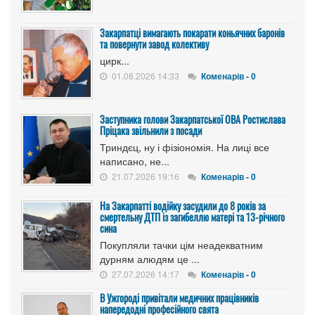
Закарпатці вимагають покарати коньячних баронів
та повернути завод колективу
цирк...
01.08.2026 14:33
Коменарів - 0
Заступника голови Закарпатської ОВА Ростислава
Пріцака звільнили з посади
Триндєц, ну і фізіономія. На лиці все
написано, не...
21.07.2026 19:16
Коменарів - 0
На Закарпатті водійку засудили до 8 років за
смертельну ДТП із загибеллю матері та 13-річного
сина
Покупляли тачки цім неадекватним
дурням алюдям це ...
27.07.2026 14:17
Коменарів - 0
В Ужгороді привітали медичних працівників
напередодні професійного свята