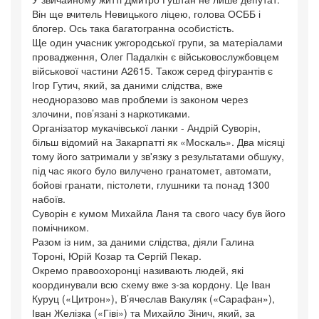
Він ще вчитель Невицького ліцею, голова ОСББ і
блогер. Ось така багатогранна особистість.
Ще один учасник ужгородської групи, за матеріалами
провадження, Олег Падалкін є військовослужбовцем
військової частини А2615. Також серед фігурантів є
Ігор Гутич, який, за даними слідства, вже
неодноразово мав проблеми із законом через
злочини, пов’язані з наркотиками.
Організатор мукачівської ланки - Андрій Суворін,
більш відомий на Закарпатті як «Москаль». Два місяці
тому його затримали у зв'язку з результатами обшуку,
під час якого було вилучено гранатомет, автомати,
бойові гранати, пістолети, глушники та понад 1300
набоїв.
Суворін є кумом Михайла Ланя та свого часу був його
помічником.
Разом із ним, за даними слідства, діяли Галина
Тороні, Юрій Козар та Сергій Пекар.
Окремо правоохоронці називають людей, які
координували всю схему вже з-за кордону. Це Іван
Куруц («Цитрон»), В’ячеслав Вакуляк («Сарафан»),
Іван Желізка («Гіві») та Михайло Зінич, який, за