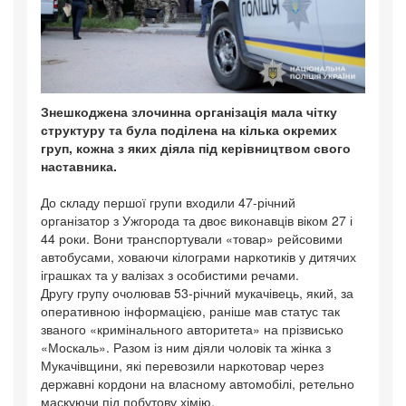
Знешкоджена злочинна організація мала чітку
структуру та була поділена на кілька окремих
груп, кожна з яких діяла під керівництвом свого
наставника.
До складу першої групи входили 47-річний
організатор з Ужгорода та двоє виконавців віком 27 і
44 роки. Вони транспортували «товар» рейсовими
автобусами, ховаючи кілограми наркотиків у дитячих
іграшках та у валізах з особистими речами.
Другу групу очолював 53-річний мукачівець, який, за
оперативною інформацією, раніше мав статус так
званого «кримінального авторитета» на прізвисько
«Москаль». Разом із ним діяли чоловік та жінка з
Мукачівщини, які перевозили наркотовар через
державні кордони на власному автомобілі, ретельно
маскуючи під побутову хімію.