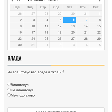
Ндл
Пнд
Втр
Срд
Чтв
Птн
Сбт
26
27
28
29
30
31
1
6
2
3
4
5
7
8
9
10
11
12
13
14
15
16
17
18
19
20
21
22
23
24
25
26
27
28
29
30
31
1
2
3
4
5
ВЛАДА
Чи влаштовує вас влада в Україні?
Влаштовує
Не влаштовує
Мені однаково
Голосувати/результат