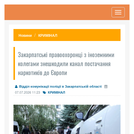
Toggle
navigati
Новини
КРИМІНАЛ
Закарпатські правоохоронці з іноземними
колегами знешкодили канал постачання
наркотиків до Європи
Відділ комунікації поліції в Закарпатській області
07.07.2026 11:23
КРИМІНАЛ