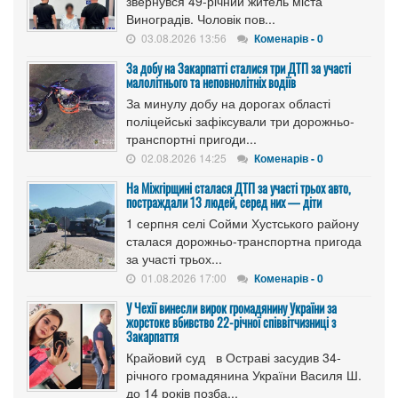
звернувся 49-річний житель міста
Виноградів. Чоловік пов...
03.08.2026 13:56
Коменарів - 0
За добу на Закарпатті сталися три ДТП за участі
малолітнього та неповнолітніх водіїв
За минулу добу на дорогах області
поліцейські зафіксували три дорожньо-
транспортні пригоди...
02.08.2026 14:25
Коменарів - 0
На Міжгірщині сталася ДТП за участі трьох авто,
постраждали 13 людей, серед них — діти
1 серпня селі Сойми Хустського району
сталася дорожньо-транспортна пригода
за участі трьох...
01.08.2026 17:00
Коменарів - 0
У Чехії винесли вирок громадянину України за
жорстоке вбивство 22-річної співвітчизниці з
Закарпаття
Крайовий суд в Остраві засудив 34-
річного громадянина України Василя Ш.
до 14 років позба...