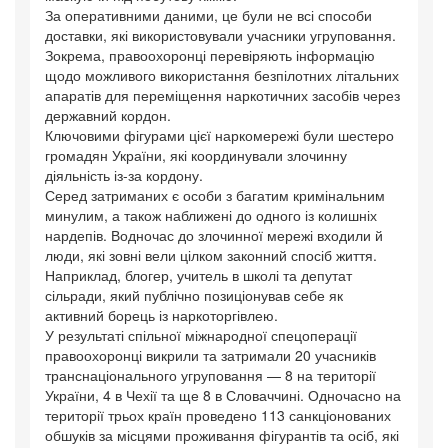
За оперативними даними, це були не всі способи
доставки, які використовували учасники угруповання.
Зокрема, правоохоронці перевіряють інформацію
щодо можливого використання безпілотних літальних
апаратів для переміщення наркотичних засобів через
державний кордон.
Ключовими фігурами цієї наркомережі були шестеро
громадян України, які координували злочинну
діяльність із-за кордону.
Серед затриманих є особи з багатим кримінальним
минулим, а також наближені до одного із колишніх
нардепів. Водночас до злочинної мережі входили й
люди, які зовні вели цілком законний спосіб життя.
Наприклад, блогер, учитель в школі та депутат
сільради, який публічно позиціонував себе як
активний борець із наркоторгівлею.
У результаті спільної міжнародної спецоперації
правоохоронці викрили та затримали 20 учасників
транснаціонального угруповання — 8 на території
України, 4 в Чехії та ще 8 в Словаччині. Одночасно на
території трьох країн проведено 113 санкціонованих
обшуків за місцями проживання фігурантів та осіб, які