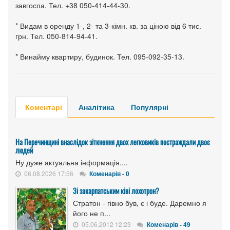
завгоспа. Тел. +38 050-414-44-30.
* Видам в оренду 1-, 2- та 3-кімн. кв. за ціною від 6 тис.
грн. Тел. 050-814-94-41.
* Винайму квартиру, будинок. Тел. 095-092-35-13.
Коментарі
Аналітика
Популярні
На Перечинщині внаслідок зіткнення двох легковиків постраждали двоє
людей
Ну дуже актуальна інформація....
06.08.2026 17:56
Коменарів - 0
Зі закарпатським ківі лохотрон?
Стратон - гівно був, є і буде. Даремно я
його не п...
05.06.2012 12:23
Коменарів - 49