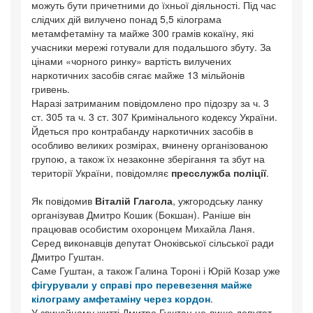
можуть бути причетними до їхньої діяльності. Під час
слідчих дій вилучено понад 5,5 кілограма
метамфетаміну та майже 300 грамів кокаїну, які
учасники мережі готували для подальшого збуту. За
цінами «чорного ринку» вартість вилучених
наркотичних засобів сягає майже 13 мільйонів
гривень.
Наразі затриманим повідомлено про підозру за ч. 3
ст. 305 та ч. 3 ст. 307 Кримінального кодексу України.
Йдеться про контрабанду наркотичних засобів в
особливо великих розмірах, вчинену організованою
групою, а також їх незаконне зберігання та збут на
території України, повідомляє
пресслужба поліції
.
Як повідомив
Віталій Глагола
, ужгородську ланку
організував Дмитро Кошик (Бокшан). Раніше він
працював особистим охоронцем Михайла Ланя.
Серед виконавців депутат Оноківської сільської ради
Дмитро Гуштан.
Саме Гуштан, а також Галина Тороні і Юрій Козар уже
фігурували у справі про перевезення майже
кілограму амфетаміну через кордон
.
У звичайному житті Дмитро Гуштан не лише депутат.