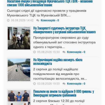
Масштабні обшуки у посадовців Мукачівського ТЦК і ВЛК - незаконно
списано 1000 військовозобов’язаних
Сьогодні слідчі дії одночасно провели у працівників
Мукачівського ТЦК та Мукачівській ВЛК,...
06.08.2026 14:42
Коменарів - 0
На Закарпатті судитимуть інструктора ТЦК,
обвинуваченого у катуванні військовозобов’язаного
Прокуроратурою скеровано до суду
обвинувальний акт стосовно інструктора
одного з територіа...
05.08.2026 15:30
Коменарів - 0
На Мукачівщині водійка насмерть збила
велосипедиста
2 серпня до поліції надійшло
повідомлення від медиків про
госпіталізацію велосипедиста, як...
03.08.2026 19:50
Коменарів - 0
Повалили на землю та відібрали 9 000 гривень: у
Виноградові затримали грабіжників
2 серпня близько 12:30 до поліції