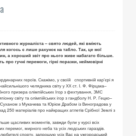
та
ортивного журналіста – свято людей, які вміють
для когось є лише рахунок на табло. Так, це мої
ин, а хороший звіт про нього живе набагато більше.
про гучні перемоги, гіркі поразки, неймовірні
рдинарних героїв. Скажімо, у своїй спортивній кар'єрі я
айсильнішого челядника світу у ХХ ст. І. Ф. Фірцака–
ібного призера олімпійських Ігор з фехтування, ЗМС
іонку світу та олімпійських ігор з гандболу Н. Р. Гецко–
 Суханом з Мукачева та Юрієм Драбом із Виноградова у
над 250 матеріалів про найкращих атлетів Срібної Землі з
льше щасливих моментів, завжди були у курсі всіх
их перемог, мирного неба та усіх людських гараздів.
а любителі спорту, запрошую усіх Вас на ужгородський