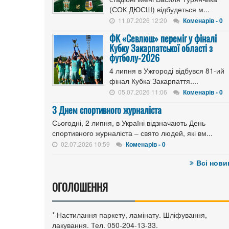
(СОК ДЮСШ) відбудеться м...
11.07.2026 12:20
Коменарів - 0
ФК «Севлюш» переміг у фіналі
Кубку Закарпатської області з
футболу-2026
4 липня в Ужгороді відбувся 81-ий
фінал Кубка Закарпаття....
05.07.2026 11:06
Коменарів - 0
З Днем спортивного журналіста
Сьогодні, 2 липня, в Україні відзначають День
спортивного журналіста – свято людей, які вм...
02.07.2026 10:59
Коменарів - 0
Всі нови
ОГОЛОШЕННЯ
* Настилання паркету, ламінату. Шліфування,
лакування. Тел. 050-204-13-33.