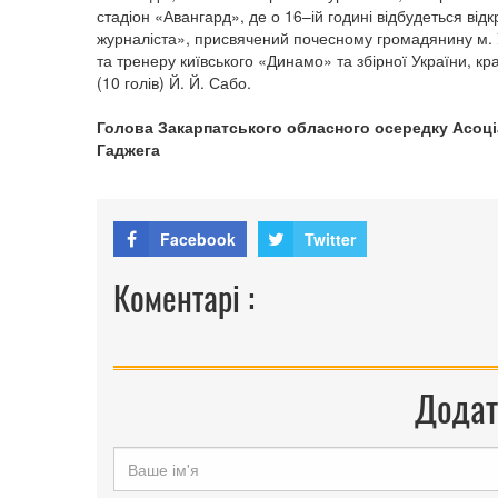
стадіон «Авангард», де о 16–ій годині відбудеться від
журналіста», присвячений почесному громадянину м. 
та тренеру київського «Динамо» та збірної України, 
(10 голів) Й. Й. Сабо.
Голова Закарпатського обласного осередку Асоціац
Гаджега
Facebook
Twitter
Коментарі :
Додат