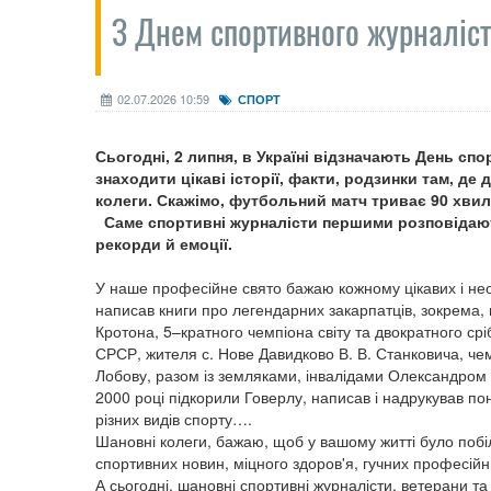
З Днем спортивного журналіс
02.07.2026 10:59
СПОРТ
Сьогодні, 2 липня, в Україні відзначають День сп
знаходити цікаві історії, факти, родзинки там, де 
колеги. Скажімо, футбольний матч триває 90 хвил
Саме спортивні журналісти першими розповідають 
рекорди й емоції.
У наше професійне свято бажаю кожному цікавих і нео
написав книги про легендарних закарпатців, зокрема, н
Кротона, 5–кратного чемпіона світу та двократного ср
СРСР, жителя с. Нове Давидково В. В. Станковича, чемп
Лобову, разом із земляками, інвалідами Олександром
2000 році підкорили Говерлу, написав і надрукував по
різних видів спорту….
Шановні колеги, бажаю, щоб у вашому житті було побі
спортивних новин, міцного здоров'я, гучних професійн
А сьогодні, шановні спортивні журналісти, ветерани т