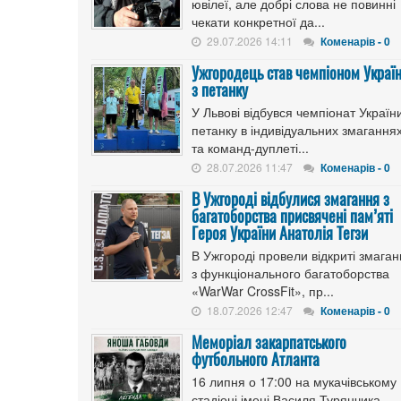
ювілеї, але добрі слова не повинні
чекати конкретної да...
29.07.2026 14:11
Коменарів - 0
Ужгородець став чемпіоном Украї
з петанку
У Львові відбувся чемпіонат України
петанку в індивідуальних змагання
та команд-дуплеті...
28.07.2026 11:47
Коменарів - 0
В Ужгороді відбулися змагання з
багатоборства присвячені пам’яті
Героя України Анатолія Тегзи
В Ужгороді провели відкриті змага
з функціонального багатоборства
«WarWar CrossFit», пр...
18.07.2026 12:47
Коменарів - 0
Меморіал закарпатського
футбольного Атланта
16 липня о 17:00 на мукачівському
стадіоні імені Василя Турянчика