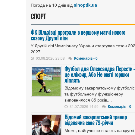
Погода на 10 днів від
sinoptik.ua
СПОРТ
ФК Вільхівці програли в першому матчі нового
сезону Другої ліги
У Другій лізі Чемпіонату України стартував сезон 20
2027....
03.08.2026 23:08
Коменарів - 0
Футбол для Олександра Перести
це еліксир, Або Не святі горшки
ліплять
Відомому закарпатському футболіс
та футбольному функціонеру
виповнилося 65 років....
31.07.2026 14:59
Коменарів - 0
Відомий закарпатський тренер
відзначив своє 79-річчя
Може, найгучніше вітають на круглі