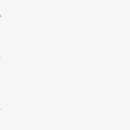
.
.
.