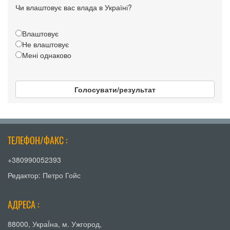
Чи влаштовує вас влада в Україні?
Влаштовує
Не влаштовує
Мені однаково
Голосувати/результат
ТЕЛЕФОН/ФАКС :
+380990052393
Редактор: Петро Гойс
АДРЕСА :
88000, УкраЇна, м. Ужгород,