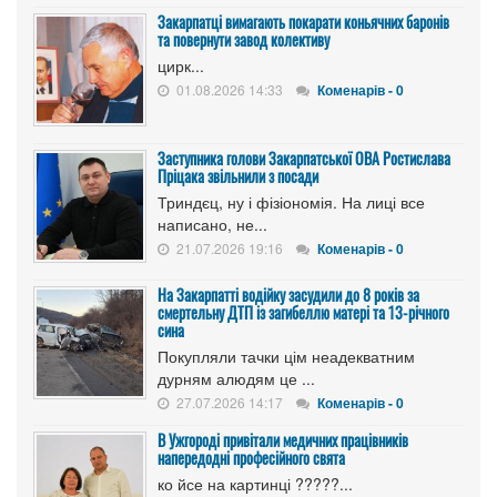
Закарпатці вимагають покарати коньячних баронів
та повернути завод колективу
цирк...
01.08.2026 14:33
Коменарів - 0
Заступника голови Закарпатської ОВА Ростислава
Пріцака звільнили з посади
Триндєц, ну і фізіономія. На лиці все
написано, не...
21.07.2026 19:16
Коменарів - 0
На Закарпатті водійку засудили до 8 років за
смертельну ДТП із загибеллю матері та 13-річного
сина
Покупляли тачки цім неадекватним
дурням алюдям це ...
27.07.2026 14:17
Коменарів - 0
В Ужгороді привітали медичних працівників
напередодні професійного свята
ко йсе на картинці ?????...