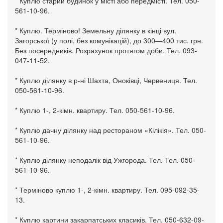
* Куплю старий будинок у місті або передмісті. Тел. 050-
561-10-96.
* Куплю. Терміново! Земельну ділянку в кінці вул.
Загорської (у полі, без комунікацій), до 300—400 тис. грн.
Без посередників. Розрахунок протягом доби. Тел. 093-
047-11-52.
* Куплю ділянку в р-ні Шахта, Оноківці, Червениця. Тел.
050-561-10-96.
* Куплю 1-, 2-кімн. квартиру. Тел. 050-561-10-96.
* Куплю дачну ділянку над рестораном «Кілікія». Тел. 050-
561-10-96.
* Куплю ділянку неподалік від Ужгорода. Тел. Тел. 050-
561-10-96.
* Терміново куплю 1-, 2-кімн. квартиру. Тел. 095-092-35-
13.
* Куплю картини закарпатських класиків. Тел. 050-632-09-