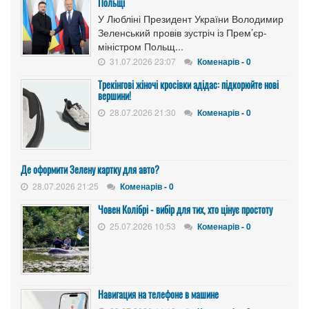
Польщі
У Любліні Президент України Володимир
Зеленський провів зустріч із Прем’єр-
міністром Польщ...
31.07.2026 23:07
Коменарів - 0
Трекінгові жіночі кросівки адідас: підкорюйте нові
вершини!
28.07.2026 21:30
Коменарів - 0
Де оформити Зелену картку для авто?
28.07.2026 21:25
Коменарів - 0
Човен Колібрі - вибір для тих, хто цінує простоту
25.07.2026 10:53
Коменарів - 0
Навигация на телефоне в машине