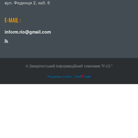
вул. Фединця 2, каб. 6
E-MAIL :
inform.rio@gmail.com
© Закарпатський інформаційний тижневик "Р.І.О."
Розробка сайту - Craf
IT
.com