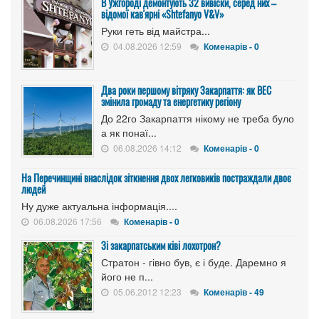
В Ужгороді демонтують 32 вивіски, серед них –
відомої кав'ярні «Shtefanyo V&V»
Руки геть від майстра...
04.08.2026 12:59
Коменарів - 0
Два роки першому вітряку Закарпаття: як ВЕС
змінила громаду та енергетику регіону
До 22го Закарпаття нікому не треба було
а як понаї...
06.08.2026 14:12
Коменарів - 0
На Перечинщині внаслідок зіткнення двох легковиків постраждали двоє
людей
Ну дуже актуальна інформація....
06.08.2026 17:56
Коменарів - 0
Зі закарпатським ківі лохотрон?
Стратон - гівно був, є і буде. Даремно я
його не п...
05.06.2012 12:23
Коменарів - 49