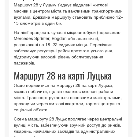
Маршрут 28 у Луцьку з'єднує віддалені житлові
масиви з центром міста та важливими транспортними
вузлами. Довжина маршруту становить приблизно 12–
15 кілометрів в один бік.
На лінії працюють сучасні мікроавтобуси (переважно
Mercedes Sprinter, Bogdan або аналогічні),
розраховані на 18–22 сидячих місця. Перевізник
забезпечує регулярні рейси протягом усього дня,
підтримуючи високий рівень обслуговування
пасажирів.
Маршрут 28 на карті Луцька
Якщо подивитися на маршрут 28 на карті Луцька,
можна побачити, що він охоплює ключові райони
міста. Транспорт рухається основними магістралями,
проходячи через житлові квартали, торгові центри та
соціальні об'єкти.
Схема маршруту 28 Луцьк пролягає через центральні
вулиці міста, забезпечуючи зручний доступ до ринків,
лікарень, навчальних закладів та адміністративних
будівель. Таке планування дозволяє пасажирам