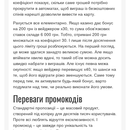
коефіцієнт показує, скільки саме грошей потрібно
прокрутити в автоматах, щоб виграш із безкоштовних
спінів нарешті дозволили вивести на карту.
Рахується все елементарно. Якщо казино дає бонус
на 200 грн із вейджером х30, то сума обов'язкових
ставок складе 6 000 грн. Тобто, отримані 200 грн
множаться на коефіцієнт 30. І лише після досягнення
цього ліміту гроші розблокуються. На перший погляд,
це може здатися занадто великою сумою. Але якщо
впіймати хвилю вдачі, то такий об’єм можна досить
швидко набрати з виграшів. Але існує певна межа
окупності: якщо вейджер перевищує х40, то шанси на
те, щоб його відіграти різко зменшуються. Саме тому
перед тим, як активувати будь-який бонус, варто
подумати над тим, чи реально виконати його умови.
Переваги промокодів
Стандартні пропозиції – це масовий продукт,
створений під копірку для десятків тисяч користувачів.
Проте всі люблять відчуття ексклюзивності. І
промокод – це завжди про унікальність та