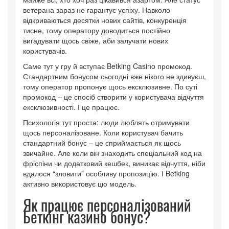
ветерана зараз не гарантує успіху. Навколо
відкриваються десятки нових сайтів, конкуренція
тисне, тому оператору доводиться постійно
вигадувати щось свіже, аби залучати нових
користувачів.
Саме тут у гру й вступає Betking Casino промокод.
Стандартним бонусом сьогодні вже нікого не здивуєш,
тому оператор пропонує щось ексклюзивне. По суті
промокод – це спосіб створити у користувача відчуття
ексклюзивності. І це працює.
Психологія тут проста: люди люблять отримувати
щось персоналізоване. Коли користувач бачить
стандартний бонус – це сприймається як щось
звичайне. Але коли він знаходить спеціальний код на
фріспіни чи додатковий кешбек, виникає відчуття, ніби
вдалося “зловити” особливу пропозицію. І Betking
активно використовує цю модель.
Як працює персоналізований
Беткінг казино бонус?