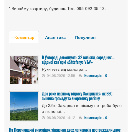
* Винайму квартиру, будинок. Тел. 095-092-35-13.
Коментарі
Аналітика
Популярні
В Ужгороді демонтують 32 вивіски, серед них –
відомої кав'ярні «Shtefanyo V&V»
Руки геть від майстра...
04.08.2026 12:59
Коменарів - 0
Два роки першому вітряку Закарпаття: як ВЕС
змінила громаду та енергетику регіону
До 22го Закарпаття нікому не треба було
а як понаї...
06.08.2026 14:12
Коменарів - 0
На Перечинщині внаслідок зіткнення двох легковиків постраждали двоє