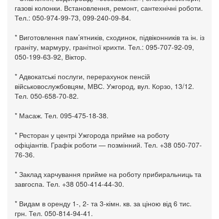
газові колонки. Встановлення, ремонт, сантехнічні роботи.
Тел.: 050-974-99-73, 099-240-09-84.
* Виготовлення пам’ятників, сходинок, підвіконників та ін. із
граніту, мармуру, гранітної крихти. Тел.: 095-707-92-09,
050-199-63-92, Віктор.
* Адвокатські послуги, перерахунок пенсій
військовослужбовцям, МВС. Ужгород, вул. Корзо, 13/12.
Тел. 050-658-70-82.
* Масаж. Тел. 095-475-18-38.
* Ресторан у центрі Ужгорода прийме на роботу
офіціантів. Графік роботи — позмінний. Тел. +38 050-707-
76-36.
* Заклад харчування прийме на роботу прибиральниць та
завгоспа. Тел. +38 050-414-44-30.
* Видам в оренду 1-, 2- та 3-кімн. кв. за ціною від 6 тис.
грн. Тел. 050-814-94-41.