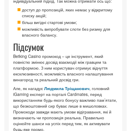
індивідуальний підхід. Так можна отримати ось що:
доступ до пропозицій, яких немає у відкритому
списку акцій;
більш вигідні стартові умови;
можливість випробувати слоти без ризику для
власного балансу.
Підсумок
Betking Casino промокод – це інструмент, який
повністю змінює досвід взаємодії між гравцем та
платформою. З ним користувач отримує відчуття
ексклюзивності, можливість власного налаштування
винагород та реальний досвід гри.
Але
,
як
нагадує
Людмила
Тріщанович
,
головний
iGaming
експерт
на
порталі
Cardmates,
перед
використанням
будь
-
якого
бонусу
важливо
пам
’
ятати
,
що
безкоштовний
сир
буває
лише
в
мишоловках
.
Промокоди завжди мають умови відігравання, які й
визначають чи пропозиція реальна. Правильно
оцінюйте шанси на успіх перед тим, як активувати
будь-яке промо.