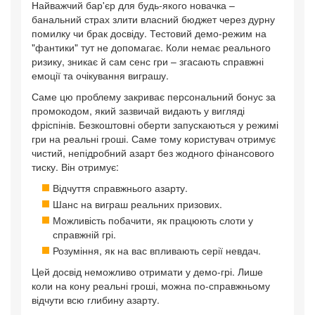
Найважчий бар'єр для будь-якого новачка –
банальний страх злити власний бюджет через дурну
помилку чи брак досвіду. Тестовий демо-режим на
"фантики" тут не допомагає. Коли немає реального
ризику, зникає й сам сенс гри – згасають справжні
емоції та очікування виграшу.
Саме цю проблему закриває персональний бонус за
промокодом, який зазвичай видають у вигляді
фріспінів. Безкоштовні оберти запускаються у режимі
гри на реальні гроші. Саме тому користувач отримує
чистий, непідробний азарт без жодного фінансового
тиску. Він отримує:
Відчуття справжнього азарту.
Шанс на виграш реальних призових.
Можливість побачити, як працюють слоти у
справжній грі.
Розуміння, як на вас впливають серії невдач.
Цей досвід неможливо отримати у демо-грі. Лише
коли на кону реальні гроші, можна по-справжньому
відчути всю глибину азарту.