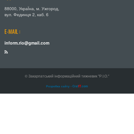
88000, УкраЇна, м. Ужгород,
вул. Фединця 2, каб. 6
E-MAIL :
inform.rio@gmail.com
© Закарпатський інформаційний тижневик "Р.І.О."
Розробка сайту - Craf
IT
.com