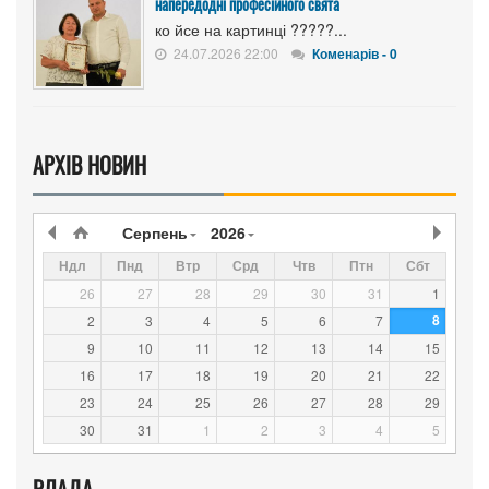
напередодні професійного свята
ко йсе на картинці ?????...
24.07.2026 22:00
Коменарів - 0
АРХІВ НОВИН
Серпень
2026
Ндл
Пнд
Втр
Срд
Чтв
Птн
Сбт
26
27
28
29
30
31
1
8
2
3
4
5
6
7
9
10
11
12
13
14
15
16
17
18
19
20
21
22
23
24
25
26
27
28
29
30
31
1
2
3
4
5
ВЛАДА