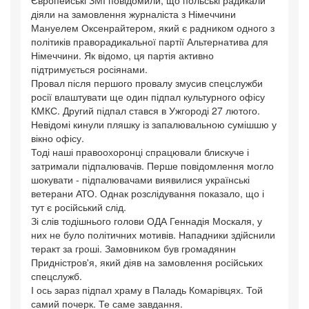
Європейські ЗМІ повідомили, що польські радикали
діяли на замовлення журналіста з Німеччини
Мануелем Оксенрайтером, який є радником одного з
політиків праворадикальної партії Альтернатива для
Німеччини. Як відомо, ця партія активно
підтримується росіянами.
Провал після першого провалу змусив спецслужби
росії влаштувати ще один підпал культурного офісу
КМКС. Другий підпал стався в Ужгороді 27 лютого.
Невідомі кинули пляшку із запалювальною сумішшю у
вікно офісу.
Тоді наші правоохоронці спрацювали блискуче і
затримали підпалювачів. Перше повідомлення могло
шокувати - підпалювачами виявилися українські
ветерани АТО. Однак розслідування показало, що і
тут є російський слід.
Зі слів тодішнього голови ОДА Геннадія Москаля, у
них не було політичних мотивів. Нападники здійснили
теракт за гроші. Замовником був громадянин
Придністров'я, який діяв на замовлення російських
спецслужб.
І ось зараз підпал храму в Паладь Комарівцях. Той
самий почерк. Те саме завдання.