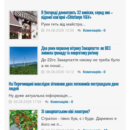
В Ужгороді демонтують 32 вивіски, серед них –
відомої кав'ярні «Shtefanyo V&V»
Руки геть від майстра...
04.08.2026 12:59
Коменарів - 0
Два роки першому вітряку Закарпаття: як ВЕС
змінила громаду та енергетику регіону
До 22го Закарпаття нікому не треба було
а як понаї...
06.08.2026 14:12
Коменарів - 0
На Перечинщині внаслідок зіткнення двох легковиків постраждали двоє
людей
Ну дуже актуальна інформація....
06.08.2026 17:56
Коменарів - 0
Зі закарпатським ківі лохотрон?
Стратон - гівно був, є і буде. Даремно я
його не п...