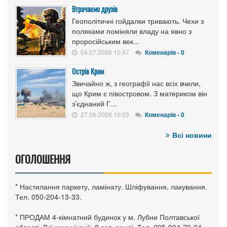
Втрачаємо друзів
Геополітичні гойдалки тривають. Чехи з
поляками поміняли владу на явно з
проросійським век...
04.07.2026 10:47
Коменарів - 0
Острів Крим
Звичайно ж, з географії нас всіх вчили,
що Крим є півостровом. З материком він
з’єднаний Г...
27.06.2026 10:03
Коменарів - 0
Всі новини
ОГОЛОШЕННЯ
* Настилання паркету, ламінату. Шліфування, лакування.
Тел. 050-204-13-33.
* ПРОДАМ 4-кімнатний будинок у м. Лубни Полтавської