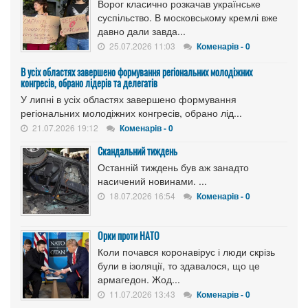
Ворог класично розкачав українське
суспільство. В московському кремлі вже
давно дали завда...
25.07.2026 11:03
Коменарів - 0
В усіх областях завершено формування регіональних молодіжних
конгресів, обрано лідерів та делегатів
У липні в усіх областях завершено формування
регіональних молодіжних конгресів, обрано лід...
21.07.2026 19:12
Коменарів - 0
Скандальний тиждень
Останній тиждень був аж занадто
насичений новинами. ...
18.07.2026 16:54
Коменарів - 0
Орки проти НАТО
Коли почався коронавірус і люди скрізь
були в ізоляції, то здавалося, що це
армагедон. Жод...
11.07.2026 13:43
Коменарів - 0