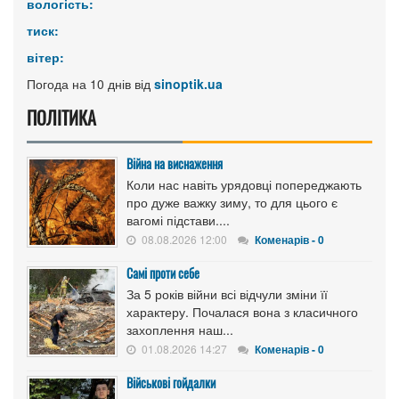
вологість:
тиск:
вітер:
Погода на 10 днів від
sinoptik.ua
ПОЛІТИКА
Війна на виснаження
Коли нас навіть урядовці попереджають
про дуже важку зиму, то для цього є
вагомі підстави....
08.08.2026 12:00
Коменарів - 0
Самі проти себе
За 5 років війни всі відчули зміни її
характеру. Почалася вона з класичного
захоплення наш...
01.08.2026 14:27
Коменарів - 0
Військові гойдалки