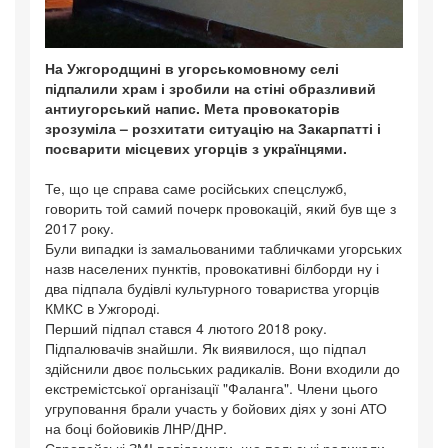
На Ужгородщині в угорськомовному селі
підпалили храм і зробили на стіні образливий
антиугорський напис. Мета провокаторів
зрозуміла – розхитати ситуацію на Закарпатті і
посварити місцевих угорців з українцями.
Те, що це справа саме російських спецслужб,
говорить той самий почерк провокацій, який був ще з
2017 року.
Були випадки із замальованими табличками угорських
назв населених пунктів, провокативні білборди ну і
два підпала будівлі культурного товариства угорців
КМКС в Ужгороді.
Перший підпал стався 4 лютого 2018 року.
Підпалювачів знайшли. Як виявилося, що підпал
здійснили двоє польських радикалів. Вони входили до
екстремістської організації "Фаланга". Члени цього
угруповання брали участь у бойових діях у зоні АТО
на боці бойовиків ЛНР/ДНР.