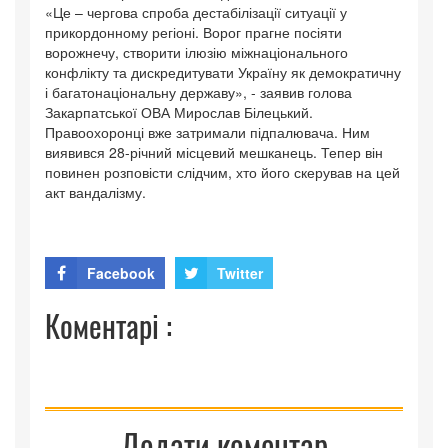
«Це – чергова спроба дестабілізації ситуації у
прикордонному регіоні. Ворог прагне посіяти
ворожнечу, створити ілюзію міжнаціонального
конфлікту та дискредитувати Україну як демократичну
і багатонаціональну державу», - заявив голова
Закарпатської ОВА Мирослав Білецький.
Правоохоронці вже затримали підпалювача. Ним
виявився 28-річний місцевий мешканець. Тепер він
повинен розповісти слідчим, хто його скерував на цей
акт вандалізму.
Facebook
Twitter
Коментарі :
Додати коментар