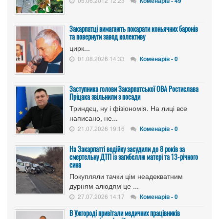
05.06.2012 12:23
Коменарів - 49
Закарпатці вимагають покарати коньячних баронів
та повернути завод колективу
цирк...
01.08.2026 14:33
Коменарів - 0
Заступника голови Закарпатської ОВА Ростислава
Пріцака звільнили з посади
Триндєц, ну і фізіономія. На лиці все
написано, не...
21.07.2026 19:16
Коменарів - 0
На Закарпатті водійку засудили до 8 років за
смертельну ДТП із загибеллю матері та 13-річного
сина
Покупляли тачки цім неадекватним
дурням алюдям це ...
27.07.2026 14:17
Коменарів - 0
В Ужгороді привітали медичних працівників