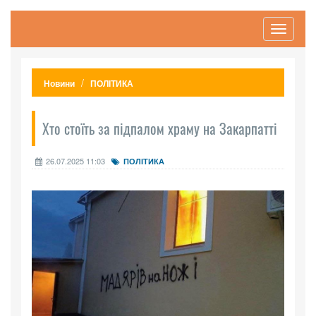
Toggle
navigati
Новини
ПОЛІТИКА
Хто стоїть за підпалом храму на Закарпатті
26.07.2025 11:03
ПОЛІТИКА