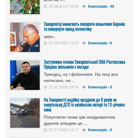
05.06.2012 12:23
Коменарів - 49
Закарпатці вимагають покарати коньячних баронів
та повернути завод колективу
цирк...
01.08.2026 14:33
Коменарів - 0
Заступника голови Закарпатської ОВА Ростислава
Пріцака звільнили з посади
Триндєц, ну і фізіономія. На лиці все
написано, не...
21.07.2026 19:16
Коменарів - 0
На Закарпатті водійку засудили до 8 років за
смертельну ДТП із загибеллю матері та 13-річного
сина
Покупляли тачки цім неадекватним
дурням алюдям це ...
27.07.2026 14:17
Коменарів - 0