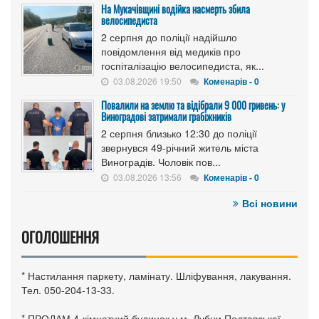
На Мукачівщині водійка насмерть збила
велосипедиста
2 серпня до поліції надійшло
повідомлення від медиків про
госпіталізацію велосипедиста, як...
03.08.2026 19:50
Коменарів - 0
Повалили на землю та відібрали 9 000 гривень: у
Виноградові затримали грабіжників
2 серпня близько 12:30 до поліції
звернувся 49-річний житель міста
Виноградів. Чоловік пов...
03.08.2026 13:56
Коменарів - 0
Всі новини
ОГОЛОШЕННЯ
* Настилання паркету, ламінату. Шліфування, лакування.
Тел. 050-204-13-33.
* ПРОДАМ 4-кімнатний будинок у м. Лубни Полтавської