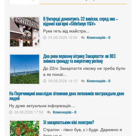
В Ужгороді демонтують 32 вивіски, серед них –
відомої кав'ярні «Shtefanyo V&V»
Руки геть від майстра...
04.08.2026 12:59
Коменарів - 0
Два роки першому вітряку Закарпаття: як ВЕС
змінила громаду та енергетику регіону
До 22го Закарпаття нікому не треба було
а як понаї...
06.08.2026 14:12
Коменарів - 0
На Перечинщині внаслідок зіткнення двох легковиків постраждали двоє
людей
Ну дуже актуальна інформація....
06.08.2026 17:56
Коменарів - 0
Зі закарпатським ківі лохотрон?
Стратон - гівно був, є і буде. Даремно я
його не п...