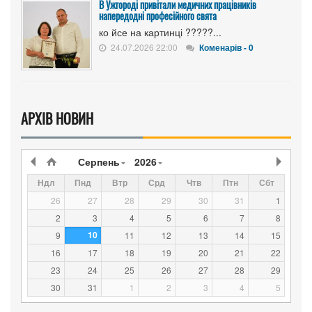
В Ужгороді привітали медичних працівників
напередодні професійного свята
ко йсе на картинці ?????...
24.07.2026 22:00
Коменарів - 0
АРХІВ НОВИН
Серпень
2026
Ндл
Пнд
Втр
Срд
Чтв
Птн
Сбт
26
27
28
29
30
31
1
2
3
4
5
6
7
8
10
9
11
12
13
14
15
16
17
18
19
20
21
22
23
24
25
26
27
28
29
30
31
1
2
3
4
5