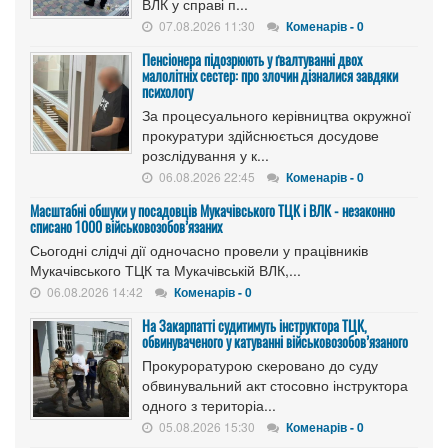
ВЛК у справі п...
07.08.2026 11:30
Коменарів - 0
Пенсіонера підозрюють у ґвалтуванні двох
малолітніх сестер: про злочин дізналися завдяки
психологу
За процесуального керівництва окружної
прокуратури здійснюється досудове
розслідування у к...
06.08.2026 22:45
Коменарів - 0
Масштабні обшуки у посадовців Мукачівського ТЦК і ВЛК - незаконно
списано 1000 військовозобов’язаних
Сьогодні слідчі дії одночасно провели у працівників
Мукачівського ТЦК та Мукачівській ВЛК,...
06.08.2026 14:42
Коменарів - 0
На Закарпатті судитимуть інструктора ТЦК,
обвинуваченого у катуванні військовозобов’язаного
Прокуроратурою скеровано до суду
обвинувальний акт стосовно інструктора
одного з територіа...
05.08.2026 15:30
Коменарів - 0