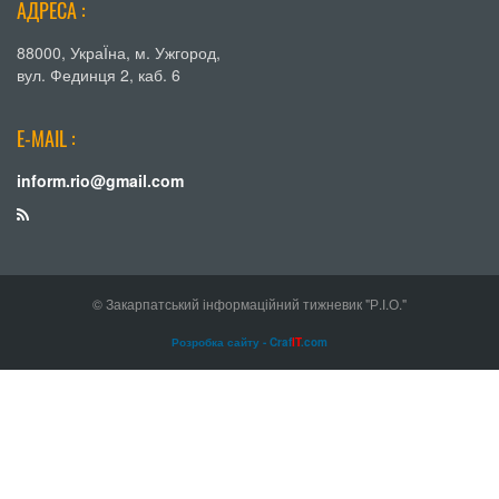
АДРЕСА :
88000, УкраЇна, м. Ужгород,
вул. Фединця 2, каб. 6
E-MAIL :
inform.rio@gmail.com
© Закарпатський інформаційний тижневик "Р.І.О."
Розробка сайту - Craf
IT
.com