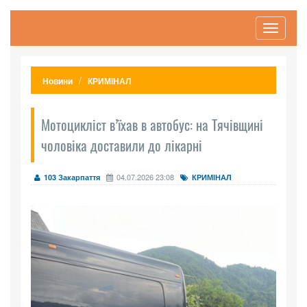
Toggle
navigati
Новини
КРИМІНАЛ
Мотоцикліст в’їхав в автобус: на Тячівщині
чоловіка доставили до лікарні
04.07.2026 23:08
103 Закарпаття
КРИМІНАЛ