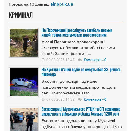
Погода на 10 днів від
sinoptik.ua
КРИМІНАЛ
На Перечинщині розслідують загибель восьми
коней: тварин ексгумували для експертизи
У селі Порошково правоохоронці
з’ясовують обставини загибелі восьми
коней. За цим фактом п...
09.08.2026 18:47
Коменарів - 0
На Хустщині п’яний водій на смерть збив 33-річного
пішохода
6 серпня до поліції надійшло
повідомлення від медиків про те, що в
селі Приборжавське авто...
07.08.2026 14:32
Коменарів - 0
Експосадовці Мукачівського РТЦК та СП незаконно
виключили з військового обліку близько 1200 осіб
Вчора ми повідомляли, що у Мукачеві
відбуваються обшуки у посадовців ТЦК та