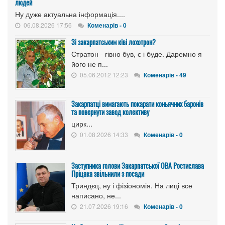
людей
Ну дуже актуальна інформація....
06.08.2026 17:56
Коменарів - 0
Зі закарпатським ківі лохотрон?
Стратон - гівно був, є і буде. Даремно я
його не п...
05.06.2012 12:23
Коменарів - 49
Закарпатці вимагають покарати коньячних баронів
та повернути завод колективу
цирк...
01.08.2026 14:33
Коменарів - 0
Заступника голови Закарпатської ОВА Ростислава
Пріцака звільнили з посади
Триндєц, ну і фізіономія. На лиці все
написано, не...
21.07.2026 19:16
Коменарів - 0