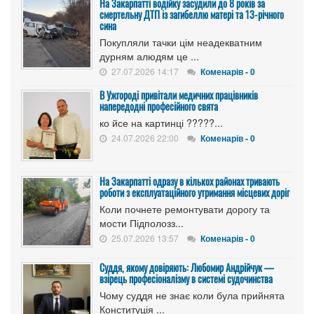
На Закарпатті водійку засудили до 8 років за
смертельну ДТП із загибеллю матері та 13-річного
сина
Покупляли тачки цім неадекватним
дурням алюдям це ...
27.07.2026 14:17
Коменарів - 0
В Ужгороді привітали медичних працівників
напередодні професійного свята
ко йсе на картинці ?????...
24.07.2026 22:00
Коменарів - 0
На Закарпатті одразу в кількох районах тривають
роботи з експлуатаційного утримання місцевих доріг
Коли почнете ремонтувати дорогу та
мости Підполозз...
25.07.2026 13:57
Коменарів - 0
Суддя, якому довіряють: Любомир Андрійчук —
взірець професіоналізму в системі судочинства
Чому суддя не знає коли була прийнята
Конституція ...