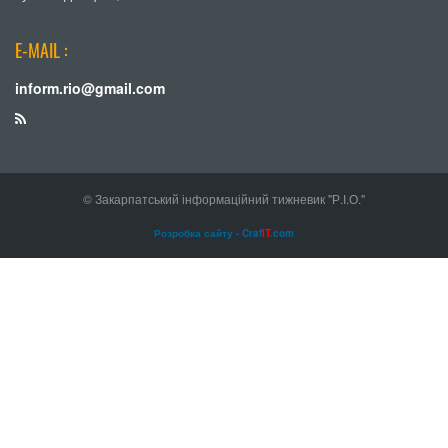
E-MAIL :
inform.rio@gmail.com
© Закарпатський інформаційний тижневик "Р.І.О."
Розробка сайту - Craf
IT
.com