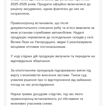
2025-2026 років. Продукти офіційно включалися до
раціону засуджених, однак фактично до них не
потрапляли.
Правоохоронці встановили, що після
документального списання рибу та м’ясо вивозили за
межі установи службовим автомобілем. Надалі
продукцію перевозили до холодильних складів у селі
Великі Лази на Ужгородщині, звідки її реалізовували
місцевим оптовим постачальникам.
У ході слідчих дій продукцію вилучили та передали на
відповідальне зберігання.
За клопотанням прокурорів підозрюваних взяли під
варту з можливістю внесення застави. Також суд
ухвалив рішення про їх відсторонення від займаних
посад на час розслідування.
Наразі триває досудове слідство, під час якого
правоохоронці встановлюють усі обставини та
можливих учасників схеми.