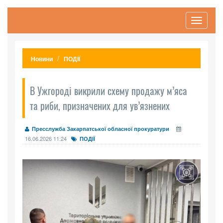
Toggle
navigati
Новини
ПОДІЇ
В Ужгороді викрили схему продажу м’яса
та риби, призначених для ув’язнених
Пресслужба Закарпатської обласної прокуратури
16.06.2026 11:24
ПОДІЇ