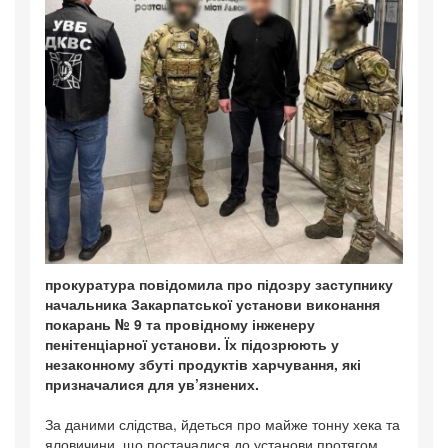
прокуратура повідомила про підозру заступнику
начальника Закарпатської установи виконання
покарань № 9 та провідному інженеру
пенітенціарної установи. Їх підозрюють у
незаконному збуті продуктів харчування, які
призначалися для ув’язнених.
За даними слідства, йдеться про майже тонну хека та
яловичини, що постачалися до установи протягом