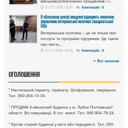
військовозобов'язаних працівників і с...
31.07.2026 18:50
Коменарів - 0
В обласному центрі невдовзі відкриють оновлене
управління ветеранської політики Закарпатської
ОВА
Ветеранська політика – це не тільки про
послуги та програми підтримки. Це також
про якість...
31.07.2026 18:08
Коменарів - 0
Всі новини
ОГОЛОШЕННЯ
* Настилання паркету, ламінату. Шліфування, лакування.
Тел. 050-204-13-33.
* ПРОДАМ 4-кімнатний будинок у м. Лубни Полтавської
області. Всі комунікації, 8 сот. землі. Тел. 095-904-79-24.
* Куплю старий будинок у місті або передмісті. Тел. 050-