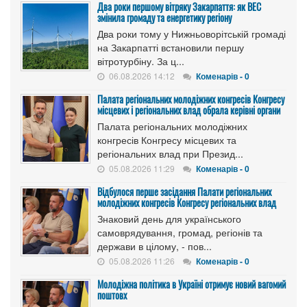
Два роки першому вітряку Закарпаття: як ВЕС
змінила громаду та енергетику регіону
Два роки тому у Нижньоворітській громаді
на Закарпатті встановили першу
вітротурбіну. За ц...
06.08.2026 14:12
Коменарів - 0
Палата регіональних молодіжних конгресів Конгресу
місцевих і регіональних влад обрала керівні органи
Палата регіональних молодіжних
конгресів Конгресу місцевих та
регіональних влад при Презид...
05.08.2026 11:29
Коменарів - 0
Відбулося перше засідання Палати регіональних
молодіжних конгресів Конгресу регіональних влад
Знаковий день для українського
самоврядування, громад, регіонів та
держави в цілому, - пов...
05.08.2026 11:26
Коменарів - 0
Молодіжна політика в Україні отримує новий вагомий
поштовх