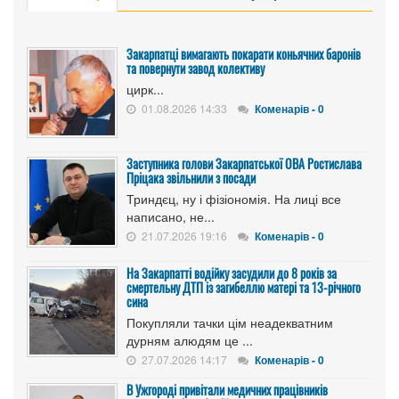
Закарпатці вимагають покарати коньячних баронів
та повернути завод колективу
цирк...
01.08.2026 14:33
Коменарів - 0
Заступника голови Закарпатської ОВА Ростислава
Пріцака звільнили з посади
Триндєц, ну і фізіономія. На лиці все
написано, не...
21.07.2026 19:16
Коменарів - 0
На Закарпатті водійку засудили до 8 років за
смертельну ДТП із загибеллю матері та 13-річного
сина
Покупляли тачки цім неадекватним
дурням алюдям це ...
27.07.2026 14:17
Коменарів - 0
В Ужгороді привітали медичних працівників