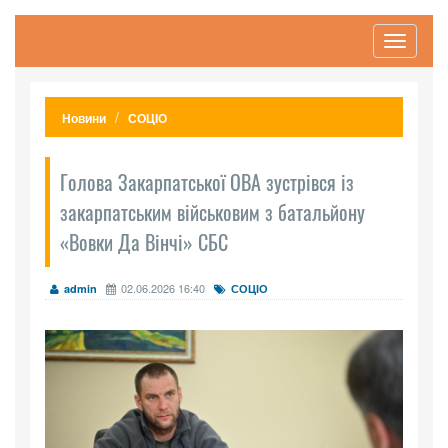
Toggle
navigati
Новини
СОЦІО
Голова Закарпатської ОВА зустрівся із
закарпатським військовим з батальйону
«Вовки Да Вінчі» СБС
02.06.2026 16:40
admin
СОЦІО