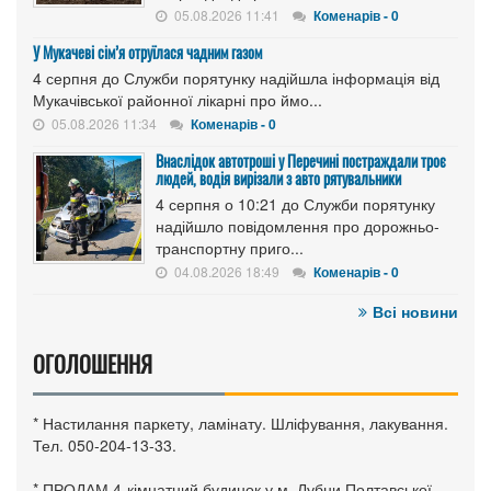
05.08.2026 11:41
Коменарів - 0
У Мукачеві сім’я отруїлася чадним газом
4 серпня до Служби порятунку надійшла інформація від
Мукачівської районної лікарні про ймо...
05.08.2026 11:34
Коменарів - 0
Внаслідок автотроші у Перечині постраждали троє
людей, водія вирізали з авто рятувальники
4 серпня о 10:21 до Служби порятунку
надійшло повідомлення про дорожньо-
транспортну приго...
04.08.2026 18:49
Коменарів - 0
Всі новини
ОГОЛОШЕННЯ
* Настилання паркету, ламінату. Шліфування, лакування.
Тел. 050-204-13-33.
* ПРОДАМ 4-кімнатний будинок у м. Лубни Полтавської