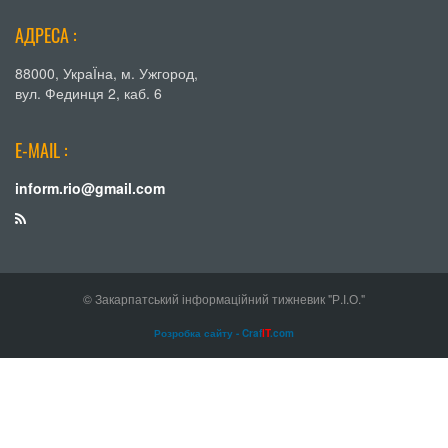
АДРЕСА :
88000, УкраЇна, м. Ужгород,
вул. Фединця 2, каб. 6
E-MAIL :
inform.rio@gmail.com
© Закарпатський інформаційний тижневик "Р.І.О."
Розробка сайту - Craf
IT
.com