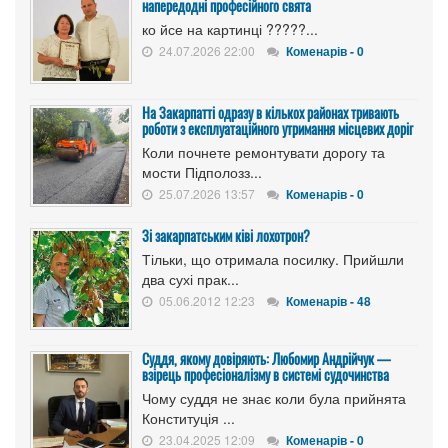
напередодні професійного свята
ко йсе на картинці ?????...
24.07.2026 22:00
Коменарів - 0
На Закарпатті одразу в кількох районах тривають
роботи з експлуатаційного утримання місцевих доріг
Коли почнете ремонтувати дорогу та
мости Підполозз...
25.07.2026 13:57
Коменарів - 0
Зі закарпатським ківі лохотрон?
Тільки, що отримала посилку. Прийшли
два сухі прак...
05.06.2012 12:23
Коменарів - 48
Суддя, якому довіряють: Любомир Андрійчук —
взірець професіоналізму в системі судочинства
Чому суддя не знає коли була прийнята
Конституція ...
23.04.2025 12:09
Коменарів - 0