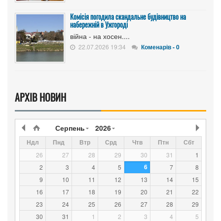
Комісія погодила скандальне будівництво на
набережній в Ужгороді
війна - на хосен....
22.07.2026 19:34
Коменарів - 0
АРХІВ НОВИН
Серпень
2026
Ндл
Пнд
Втр
Срд
Чтв
Птн
Сбт
26
27
28
29
30
31
1
6
2
3
4
5
7
8
9
10
11
12
13
14
15
16
17
18
19
20
21
22
23
24
25
26
27
28
29
30
31
1
2
3
4
5