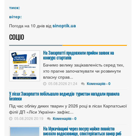
тиск:
вітер:
Погода на 10 днів від
sinoptik.ua
СОЦІО
На Закарпатті продовжили прийом заявок на
конкурс стартапів
Бачимо велику зацікавленість серед тих,
хто прагне започаткувати чи розвинути
власну справ...
05.08.2026 21:24
Коменарів - 0
У лісах Закарпаття побільшало ведмедів: туристам нагадали правила
безпеки
Під час обліку диких тварин у 2026 році в лісах Карпатської
філії ДП «Ліси України» зафікс...
05.08.2026 20:19
Коменарів - 0
На Мукачівщині через посуху майже повністю
висохло водосховище, спостерігається замор риб