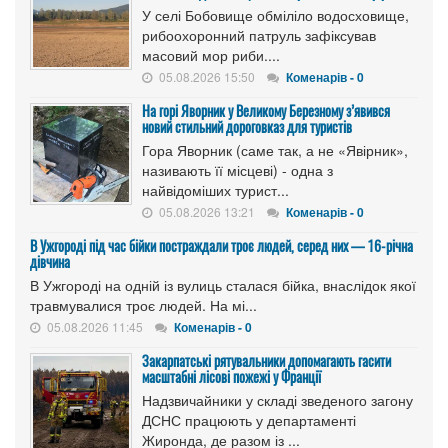
У селі Бобовище обміліло водосховище,
рибоохоронний патруль зафіксував
масовий мор риби....
05.08.2026 15:50
Коменарів - 0
На горі Яворник у Великому Березному з’явився
новий стильний дороговказ для туристів
Гора Яворник (саме так, а не «Явірник»,
називають її місцеві) - одна з
найвідоміших турист...
05.08.2026 13:21
Коменарів - 0
В Ужгороді під час бійки постраждали троє людей, серед них — 16-річна
дівчина
В Ужгороді на одній із вулиць сталася бійка, внаслідок якої
травмувалися троє людей. На мі...
05.08.2026 11:45
Коменарів - 0
Закарпатські рятувальники допомагають гасити
масштабні лісові пожежі у Франції
Надзвичайники у складі зведеного загону
ДСНС працюють у департаменті
Жиронда, де разом із ...