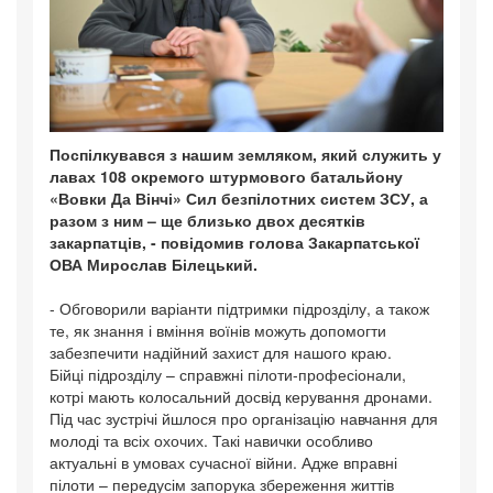
Поспілкувався з нашим земляком, який служить у
лавах 108 окремого штурмового батальйону
«Вовки Да Вінчі» Сил безпілотних систем ЗСУ, а
разом з ним – ще близько двох десятків
закарпатців, - повідомив голова Закарпатської
ОВА Мирослав Білецький.
- Обговорили варіанти підтримки підрозділу, а також
те, як знання і вміння воїнів можуть допомогти
забезпечити надійний захист для нашого краю.
Бійці підрозділу – справжні пілоти-професіонали,
котрі мають колосальний досвід керування дронами.
Під час зустрічі йшлося про організацію навчання для
молоді та всіх охочих. Такі навички особливо
актуальні в умовах сучасної війни. Адже вправні
пілоти – передусім запорука збереження життів