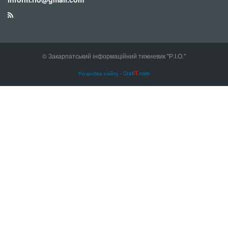
© Закарпатський інформаційний тижневик "Р.І.О."
Розробка сайту - Craf
IT
.com