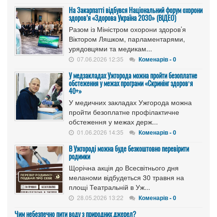
На Закарпатті відбувся Національний форум охорони
здоров’я «Здорова Україна 2030» (ВІДЕО)
Разом із Міністром охорони здоров’я
Віктором Ляшком, парламентарями,
урядовцями та медикам...
07.06.2026 12:35
Коменарів - 0
У медзакладах Ужгорода можна пройти безоплатне
обстеження у межах програми «Скринінг здоровʼя
40+»
У медичних закладах Ужгорода можна
пройти безоплатне профілактичне
обстеження у межах держ...
01.06.2026 14:35
Коменарів - 0
В Ужгороді можна буде безкоштовно перевірити
родимки
Щорічна акція до Всесвітнього дня
меланоми відбудеться 30 травня на
площі Театральній в Уж...
28.05.2026 13:22
Коменарів - 0
Чим небезпечно пити воду з природних джерел?