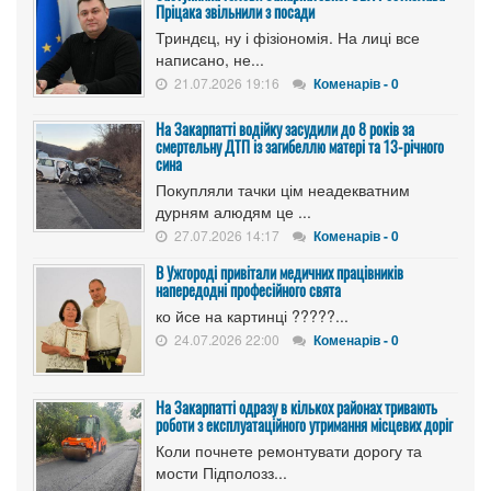
Пріцака звільнили з посади
Триндєц, ну і фізіономія. На лиці все
написано, не...
21.07.2026 19:16
Коменарів - 0
На Закарпатті водійку засудили до 8 років за
смертельну ДТП із загибеллю матері та 13-річного
сина
Покупляли тачки цім неадекватним
дурням алюдям це ...
27.07.2026 14:17
Коменарів - 0
В Ужгороді привітали медичних працівників
напередодні професійного свята
ко йсе на картинці ?????...
24.07.2026 22:00
Коменарів - 0
На Закарпатті одразу в кількох районах тривають
роботи з експлуатаційного утримання місцевих доріг
Коли почнете ремонтувати дорогу та
мости Підполозз...