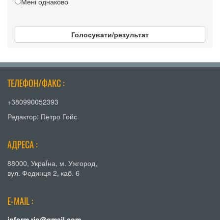
Мені однаково
Голосувати/результат
ТЕЛЕФОН/ФАКС :
+380990052393
Редактор: Петро Гойс
АДРЕСА :
88000, УкраЇна, м. Ужгород,
вул. Фединця 2, каб. 6
E-MAIL :
inform.rio@gmail.com