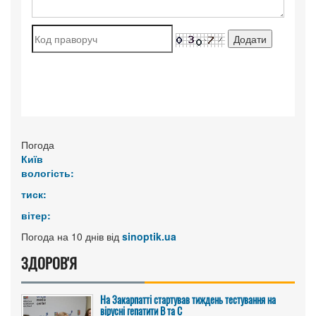
Погода
Київ
вологість:
тиск:
вітер:
Погода на 10 днів від
sinoptik.ua
ЗДОРОВ'Я
На Закарпатті стартував тиждень тестування на
вірусні гепатити B та C