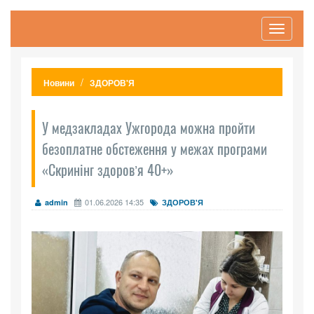
Toggle
navigati
Новини
ЗДОРОВ'Я
У медзакладах Ужгорода можна пройти
безоплатне обстеження у межах програми
«Скринінг здоровʼя 40+»
01.06.2026 14:35
admin
ЗДОРОВ'Я