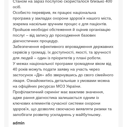
Станом на зараз послугою скористалося близько 400
осіб.
Особисто перевірив, як працює національна
програма у закладах охорони здоров’я нашого міста,
зокрема наскільки зручним процес є для пацієнтів.
Пройшов необхідні обстеження й оцінив організацію
послуг – від запису до проходження базових
діагностичних процедур.
Забезпечення ефективного впровадження державних
сервісів у громаді, їх доступності, якості, та зручності
для людей – один із пріоритетів у плані роботи.
У межах національної програми громадяни віком від
40 років можуть подати заявку на участь через
застосунок «Дія» або звернувшись до свого сімейного
лікаря. Ознайомитись детальніше з умовами можна
на офіційних ресурсах МОЗ України.
Профілактичний скринінг має важливе значення,
адже рання діагностика залишається одним із
ключових елементів сучасної системи охорони
здоров’я, що дозволяє своєчасно виявляти ризики та
запобігати розвитку ускладнень у майбутньому.
admin