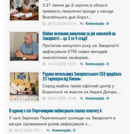
З 27 липня до 2 серпня в області
тривають тематичні заходи з нагоди
Всесвітнього дня борот...
28.07.2026 20:16
Коменарів - 0
Майже половина виявлених за рік онкологій на
Закарпатті – це 3 та 4 стадії
Протягом минулого року на Закарпатті
зафіксували 2750 нових випадків
онкологічних захворюв...
14.07.2026 18:25
Коменарів - 0
Родина начальника Закарпатського СБУ придбала
23 таунхауси під Києвом
Серед майна також офісний центр у
Борисполі та маєток на березі Дніпра....
08.07.2026 13:48
Коменарів - 0
В одному з сіл Перечинщини зафіксували спалах гепатиту А
У селі Зарічово Перечинської громади на Закарпатті в
місцях проживання ромів зафіксували с...
03.07.2026 19:11
Коменарів - 0