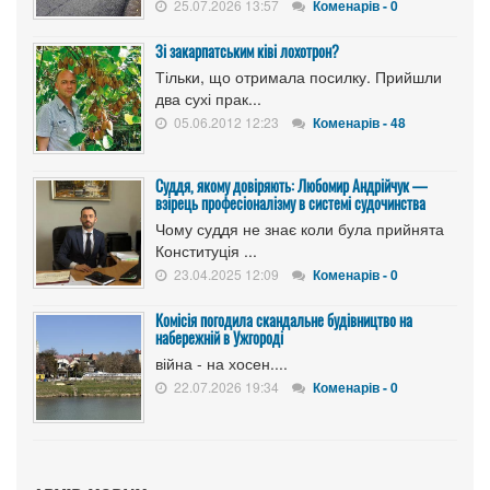
25.07.2026 13:57
Коменарів - 0
Зі закарпатським ківі лохотрон?
Тільки, що отримала посилку. Прийшли
два сухі прак...
05.06.2012 12:23
Коменарів - 48
Суддя, якому довіряють: Любомир Андрійчук —
взірець професіоналізму в системі судочинства
Чому суддя не знає коли була прийнята
Конституція ...
23.04.2025 12:09
Коменарів - 0
Комісія погодила скандальне будівництво на
набережній в Ужгороді
війна - на хосен....
22.07.2026 19:34
Коменарів - 0