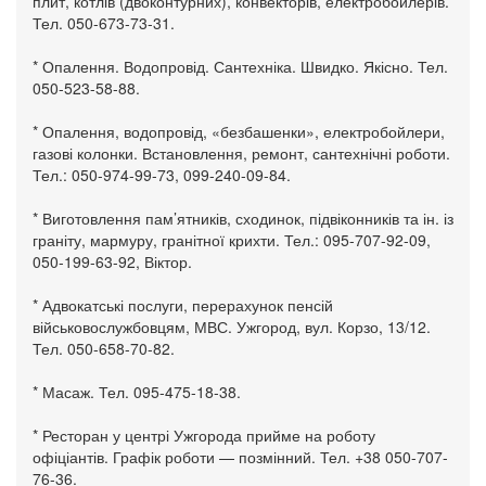
плит, котлів (двоконтурних), конвекторів, електробойлерів.
Тел. 050-673-73-31.
* Опалення. Водопровід. Сантехніка. Швидко. Якісно. Тел.
050-523-58-88.
* Опалення, водопровід, «безбашенки», електробойлери,
газові колонки. Встановлення, ремонт, сантехнічні роботи.
Тел.: 050-974-99-73, 099-240-09-84.
* Виготовлення пам’ятників, сходинок, підвіконників та ін. із
граніту, мармуру, гранітної крихти. Тел.: 095-707-92-09,
050-199-63-92, Віктор.
* Адвокатські послуги, перерахунок пенсій
військовослужбовцям, МВС. Ужгород, вул. Корзо, 13/12.
Тел. 050-658-70-82.
* Масаж. Тел. 095-475-18-38.
* Ресторан у центрі Ужгорода прийме на роботу
офіціантів. Графік роботи — позмінний. Тел. +38 050-707-
76-36.