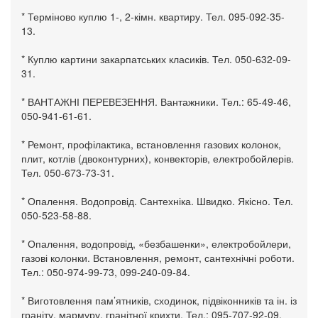
* Терміново куплю 1-, 2-кімн. квартиру. Тел. 095-092-35-
13.
* Куплю картини закарпатських класиків. Тел. 050-632-09-
31.
* ВАНТАЖНІ ПЕРЕВЕЗЕННЯ. Вантажники. Тел.: 65-49-46,
050-941-61-61.
* Ремонт, профілактика, встановлення газових колонок,
плит, котлів (двоконтурних), конвекторів, електробойлерів.
Тел. 050-673-73-31.
* Опалення. Водопровід. Сантехніка. Швидко. Якісно. Тел.
050-523-58-88.
* Опалення, водопровід, «безбашенки», електробойлери,
газові колонки. Встановлення, ремонт, сантехнічні роботи.
Тел.: 050-974-99-73, 099-240-09-84.
* Виготовлення пам’ятників, сходинок, підвіконників та ін. із
граніту, мармуру, гранітної крихти. Тел.: 095-707-92-09,