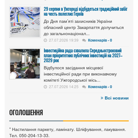
29 серпня в Ужгороді відбудеться традиційний забіг
на честь полеглих Героїв
До Дня пам’яті захисників України
обласний центр Закарпаття долучиться
до загальнонаціонал...
27.07.2026 19:39
Коменарів - 0
Інвестиційна рада схвалила Середньостроковий
план пріоритетних публічних інвестицій на 2027–
2029 рок
Відбулося засідання місцевої
інвестиційної ради при виконавчому
комітеті Ужгородської місь...
27.07.2026 14:25
Коменарів - 0
Всі новини
ОГОЛОШЕННЯ
* Настилання паркету, ламінату. Шліфування, лакування.
Тел. 050-204-13-33.