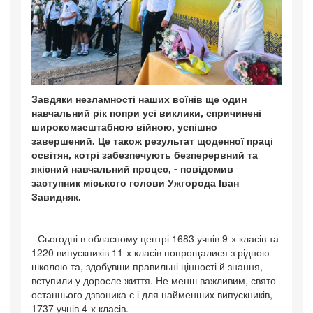
Завдяки незламності наших воїнів ще один
навчальний рік попри усі виклики, спричинені
широкомасштабною війною, успішно
завершений. Це також результат щоденної праці
освітян, котрі забезпечують безперервний та
якісний навчальний процес, - повідомив
заступник міського голови Ужгорода Іван
Завидняк.
- Сьогодні в обласному центрі 1683 учнів 9-х класів та
1220 випускників 11-х класів попрощалися з рідною
школою та, здобувши правильні цінності й знання,
вступили у доросле життя. Не менш важливим, свято
останнього дзвоника є і для найменших випускників,
1737 учнів 4-х класів.