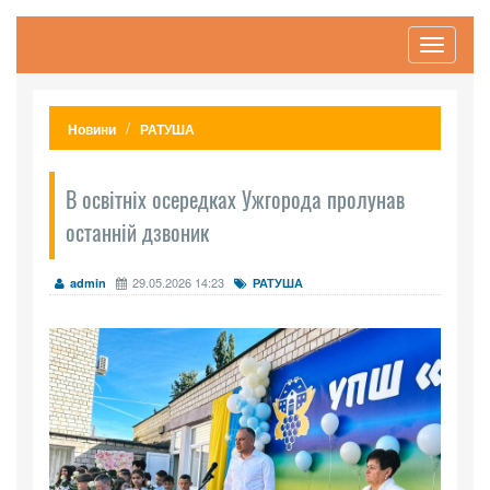
Toggle
navigati
Новини
РАТУША
В освітніх осередках Ужгорода пролунав
останній дзвоник
29.05.2026 14:23
admin
РАТУША