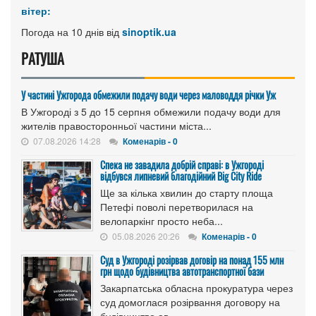
вітер:
Погода на 10 днів від
sinoptik.ua
РАТУША
У частині Ужгорода обмежили подачу води через маловоддя річки Уж
В Ужгороді з 5 до 15 серпня обмежили подачу води для
жителів правосторонньої частини міста...
07.08.2026 14:28
Коменарів - 0
Спека не завадила добрій справі: в Ужгороді
відбувся липневий благодійний Big City Ride
Ще за кілька хвилин до старту площа
Петефі поволі перетворилася на
велопаркінг просто неба...
05.08.2026 20:26
Коменарів - 0
Cуд в Ужгороді розірвав договір на понад 155 млн
грн щодо будівництва автотранспортної бази
Закарпатська обласна прокуратура через
суд домоглася розірвання договору на
будівництво ав...