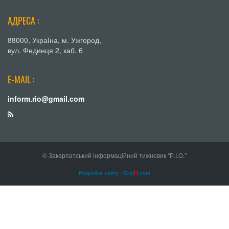
АДРЕСА :
88000, УкраЇна, м. Ужгород,
вул. Фединця 2, каб. 6
E-MAIL :
inform.rio@gmail.com
© Закарпатський інформаційний тижневик "Р.І.О."
Розробка сайту - Craf
IT
.com