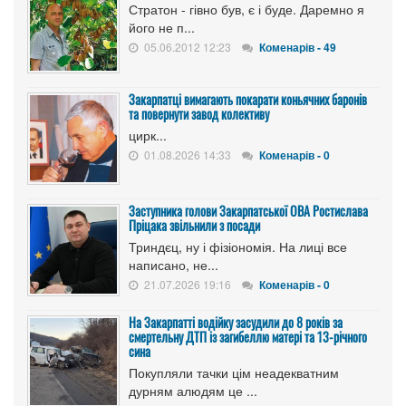
Стратон - гівно був, є і буде. Даремно я
його не п...
05.06.2012 12:23
Коменарів - 49
Закарпатці вимагають покарати коньячних баронів
та повернути завод колективу
цирк...
01.08.2026 14:33
Коменарів - 0
Заступника голови Закарпатської ОВА Ростислава
Пріцака звільнили з посади
Триндєц, ну і фізіономія. На лиці все
написано, не...
21.07.2026 19:16
Коменарів - 0
На Закарпатті водійку засудили до 8 років за
смертельну ДТП із загибеллю матері та 13-річного
сина
Покупляли тачки цім неадекватним
дурням алюдям це ...