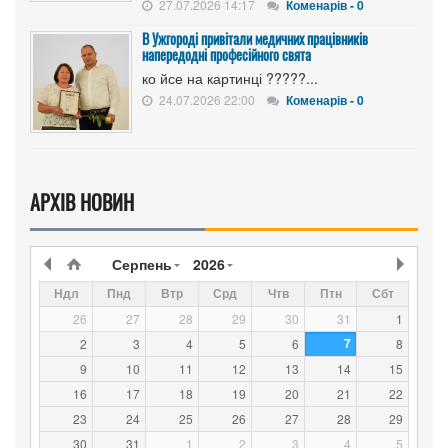
27.07.2026 14:17
Коменарів - 0
В Ужгороді привітали медичних працівників
напередодні професійного свята
ко йсе на картинці ?????...
24.07.2026 22:00
Коменарів - 0
АРХІВ НОВИН
Серпень
2026
Ндл
Пнд
Втр
Срд
Чтв
Птн
Сбт
26
27
28
29
30
31
1
7
2
3
4
5
6
8
9
10
11
12
13
14
15
16
17
18
19
20
21
22
23
24
25
26
27
28
29
30
31
1
2
3
4
5