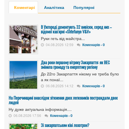
Коментарі
Аналітика
Популярні
В Ужгороді демонтують 32 вивіски, серед них –
відомої кав'ярні «Shtefanyo V&V»
Руки геть від майстра...
04.08.2026 12:59
Коменарів - 0
Два роки першому вітряку Закарпаття: як ВЕС
змінила громаду та енергетику регіону
До 22го Закарпаття нікому не треба було
а як понаї...
06.08.2026 14:12
Коменарів - 0
На Перечинщині внаслідок зіткнення двох легковиків постраждали двоє
людей
Ну дуже актуальна інформація....
06.08.2026 17:56
Коменарів - 0
Зі закарпатським ківі лохотрон?