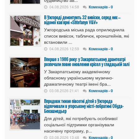
04.08.2026 14:58
Коменарів - 0
В Ужгороді демонтують 32 вивіски, серед них –
відомої кав'ярні «Shtefanyo V&V»
Ужгородська міська рада оприлюднила
список вивісок, табличок, кронштейнів, які
встановили ...
04.08.2026 12:59
Коменарів - 0
Вперше з 1986 року: у Закарпатському драмтеатрі
розпочали повне оновлення крісел у глядацькій залі
У Закарпатському академічному
обласному українському музично-
драматичному театрі імені бра...
03.08.2026 21:41
Коменарів - 0
Впродовж тижня півсотні дітей з Ужгорода
відпочивали в угорському місті-побратимі Обуда-
Бекашмедьєр
Для дітей, які потребують особливої
соціальної підтримки організували
насичену програму, р...
03.08.2026 13:48
Коменарів - 0