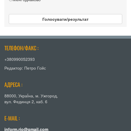
Голосувати/результат
ТЕЛЕФОН/ФАКС :
+380990052393
Редактор: Петро Гойс
АДРЕСА :
88000, УкраЇна, м. Ужгород,
вул. Фединця 2, каб. 6
E-MAIL :
inform.rio@gmail.com