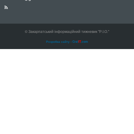
© Закарпатський інформаційний тижневик "Р.І.О."
Розробка сайту - Craf
IT
.com