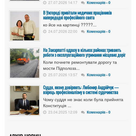
27.07.2026 14:17
Коменарів - 0
В Ужгороді привітали медичних працівників
напередодні професійного свята
ко йсе на картинці ?????...
24.07.2026 22:00
Коменарів - 0
На Закарпатті одразу в кількох районах тривають
роботи з експлуатаційного утримання місцевих доріг
Коли почнете ремонтувати дорогу та
мости Підполозз...
25.07.2026 13:57
Коменарів - 0
Суддя, якому довіряють: Любомир Андрійчук —
взірець професіоналізму в системі судочинства
Чому суддя не знає коли була прийнята
Конституція ...
23.04.2025 12:09
Коменарів - 0