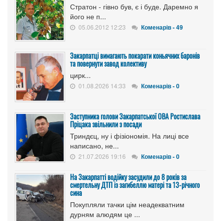
Стратон - гівно був, є і буде. Даремно я
його не п...
05.06.2012 12:23
Коменарів - 49
Закарпатці вимагають покарати коньячних баронів
та повернути завод колективу
цирк...
01.08.2026 14:33
Коменарів - 0
Заступника голови Закарпатської ОВА Ростислава
Пріцака звільнили з посади
Триндєц, ну і фізіономія. На лиці все
написано, не...
21.07.2026 19:16
Коменарів - 0
На Закарпатті водійку засудили до 8 років за
смертельну ДТП із загибеллю матері та 13-річного
сина
Покупляли тачки цім неадекватним
дурням алюдям це ...