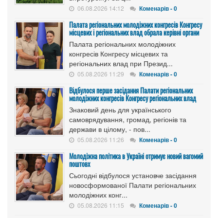
06.08.2026 14:12
Коменарів - 0
Палата регіональних молодіжних конгресів Конгресу
місцевих і регіональних влад обрала керівні органи
Палата регіональних молодіжних
конгресів Конгресу місцевих та
регіональних влад при Презид...
05.08.2026 11:29
Коменарів - 0
Відбулося перше засідання Палати регіональних
молодіжних конгресів Конгресу регіональних влад
Знаковий день для українського
самоврядування, громад, регіонів та
держави в цілому, - пов...
05.08.2026 11:26
Коменарів - 0
Молодіжна політика в Україні отримує новий вагомий
поштовх
Сьогодні відбулося установче засідання
новосформованої Палати регіональних
молодіжних конг...
05.08.2026 11:15
Коменарів - 0