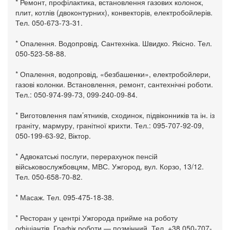
* Ремонт, профілактика, встановлення газових колонок,
плит, котлів (двоконтурних), конвекторів, електробойлерів.
Тел. 050-673-73-31.
* Опалення. Водопровід. Сантехніка. Швидко. Якісно. Тел.
050-523-58-88.
* Опалення, водопровід, «безбашенки», електробойлери,
газові колонки. Встановлення, ремонт, сантехнічні роботи.
Тел.: 050-974-99-73, 099-240-09-84.
* Виготовлення пам’ятників, сходинок, підвіконників та ін. із
граніту, мармуру, гранітної крихти. Тел.: 095-707-92-09,
050-199-63-92, Віктор.
* Адвокатські послуги, перерахунок пенсій
військовослужбовцям, МВС. Ужгород, вул. Корзо, 13/12.
Тел. 050-658-70-82.
* Масаж. Тел. 095-475-18-38.
* Ресторан у центрі Ужгорода прийме на роботу
офіціантів. Графік роботи — позмінний. Тел. +38 050-707-