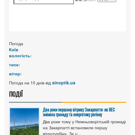
Погода
Київ
вологість:
тиск:
вітер:
Погода на 10 днів від
sinoptik.ua
ПОДІЇ
Два роки першому вітряку Закарпаття: як ВЕС
змінила громаду та енергетику регіону
Два роки тому у Нижньоворітській громаді
на Закарпатті встановили першу
вітротурбіну. За ц...