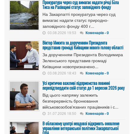
Прокуратура через суд вимагає надати річці Біла
Тиса на Рахівщині статус заповідного фонду
На Закарпатті прокуратура через суд
вимагає надати статус природно-
заповідного фонду 400 г...
03.08.2026 19:53
Коменарів - 0
Віктор Микита за дорученням Президента
представив громаді Київщини нового голову області
За дорученням Президента Володимира
Зеленського представив громаді
Київщини новопризначено...
03.08.2026 18:43
Коменарів - 0
Усі критично важливі підприємства повинні
перепідтвердити свій статус до 1 вересня 2026 року
Від цього напряму залежить
безперервність бронювання
військовозобов'язаних працівників і с...
31.07.2026 18:50
Коменарів - 0
В обласному центрі невдовзі відкриють оновлене
управління ветеранської політики Закарпатської
ОВА