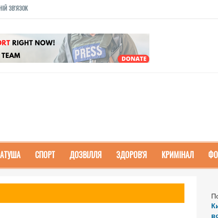
НІЙ ЗВ'ЯЗОК
РАТУША
СПОРТ
ДОЗВІЛЛЯ
ЗДОРОВ'Я
КРИМІНАЛ
ФО
П
К
в