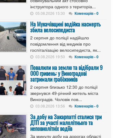
обвинувальний акт стосовно
інструктора одного з територіа...
05.08.2026 15:30
Коменарів - 0
На Мукачівщині водійка насмерть
збила велосипедиста
2 серпня до поліції надійшло
повідомлення від медиків про
госпіталізацію велосипедиста, як...
03.08.2026 19:50
Коменарів - 0
Повалили на землю та відібрали 9
000 гривень: у Виноградові
затримали грабіжників
2 серпня близько 12:30 до поліції
звернувся 49-річний житель міста
Виноградів. Чоловік пов...
03.08.2026 13:56
Коменарів - 0
За добу на Закарпатті сталися три
ДТП за участі малолітнього та
неповнолітніх водіїв
За минулу добу на дорогах області