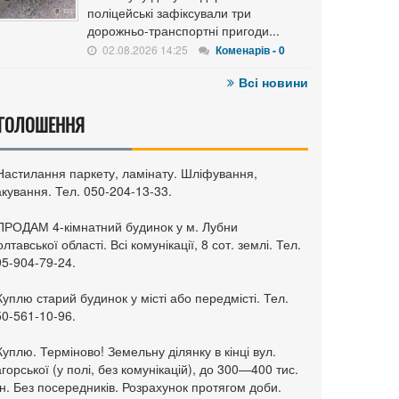
поліцейські зафіксували три
дорожньо-транспортні пригоди...
02.08.2026 14:25
Коменарів - 0
Всі новини
ГОЛОШЕННЯ
 Настилання паркету, ламінату. Шліфування,
кування. Тел. 050-204-13-33.
 ПРОДАМ 4-кімнатний будинок у м. Лубни
лтавської області. Всі комунікації, 8 сот. землі. Тел.
95-904-79-24.
Куплю старий будинок у місті або передмісті. Тел.
50-561-10-96.
Куплю. Терміново! Земельну ділянку в кінці вул.
горської (у полі, без комунікацій), до 300—400 тис.
н. Без посередників. Розрахунок протягом доби.