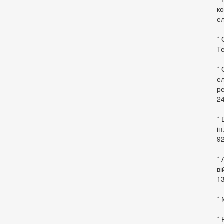
ко
ел
* 
Те
*
ел
ре
24
* 
ін
92
* 
в
13
* 
*