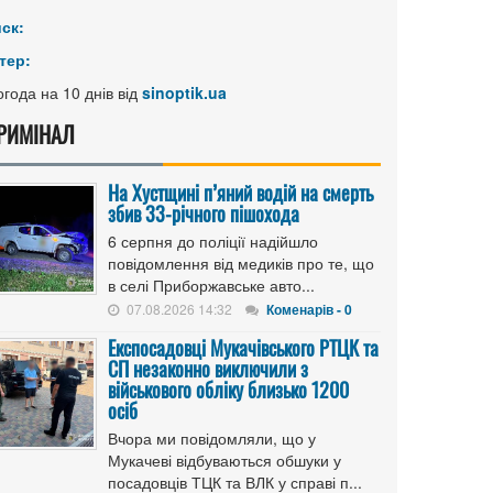
иск:
тер:
года на 10 днів від
sinoptik.ua
РИМІНАЛ
На Хустщині п’яний водій на смерть
збив 33-річного пішохода
6 серпня до поліції надійшло
повідомлення від медиків про те, що
в селі Приборжавське авто...
07.08.2026 14:32
Коменарів - 0
Експосадовці Мукачівського РТЦК та
СП незаконно виключили з
військового обліку близько 1200
осіб
Вчора ми повідомляли, що у
Мукачеві відбуваються обшуки у
посадовців ТЦК та ВЛК у справі п...