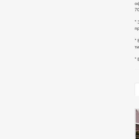
оф
70
*
пр
* 
ти
* 