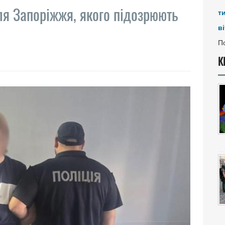
я Запоріжжя, якого підозрюють
т
ві
По
К