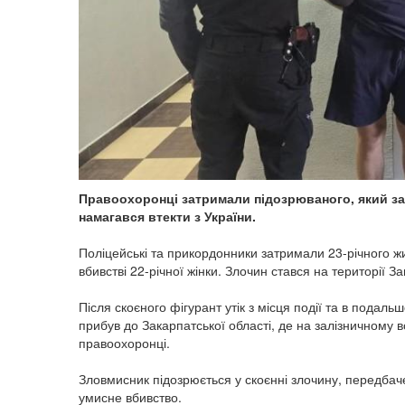
Правоохоронці затримали підозрюваного, який за
намагався втекти з України.
Поліцейські та прикордонники затримали 23-річного ж
вбивстві 22-річної жінки. Злочин стався на території За
Після скоєного фігурант утік з місця події та в подал
прибув до Закарпатської області, де на залізничному в
правоохоронці.
Зловмисник підозрюється у скоєнні злочину, передбаче
умисне вбивство.