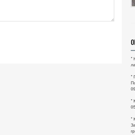
О
*
ла
*
По
0
* 
0
* 
За
гр