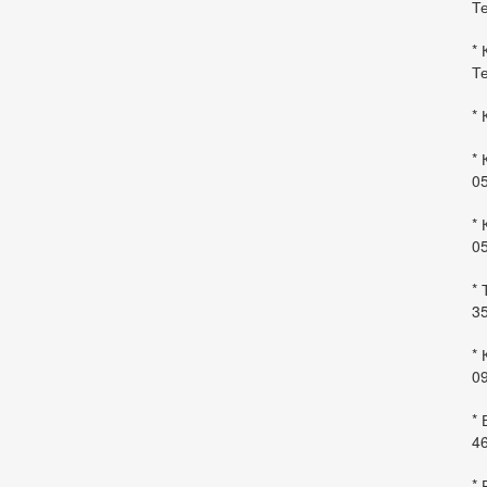
Те
* 
Те
* 
* 
0
* 
0
* 
35
* 
09
*
46
* 