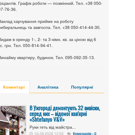
іціантів. Графік роботи — позмінний. Тел. +38 050-
7-76-36.
 Заклад харчування прийме на роботу
ибиральниць та завгоспа. Тел. +38 050-414-44-30.
Видам в оренду 1-, 2- та 3-кімн. кв. за ціною від 6
с. грн. Тел. 050-814-94-41.
Винайму квартиру, будинок. Тел. 095-092-35-13.
Коментарі
Аналітика
Популярні
В Ужгороді демонтують 32 вивіски,
серед них – відомої кав'ярні
«Shtefanyo V&V»
Руки геть від майстра...
04.08.2026 12:59
Коменарів - 0