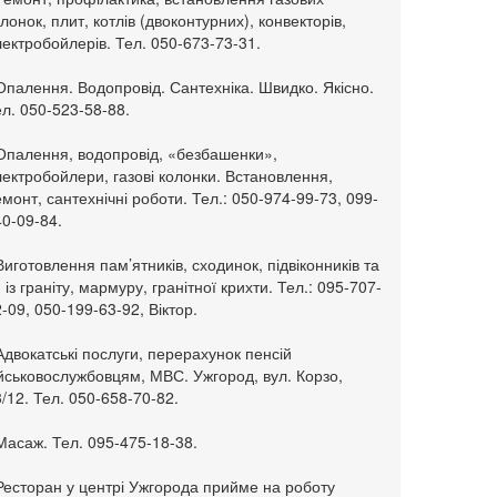
лонок, плит, котлів (двоконтурних), конвекторів,
ектробойлерів. Тел. 050-673-73-31.
Опалення. Водопровід. Сантехніка. Швидко. Якісно.
л. 050-523-58-88.
 Опалення, водопровід, «безбашенки»,
ектробойлери, газові колонки. Встановлення,
монт, сантехнічні роботи. Тел.: 050-974-99-73, 099-
0-09-84.
Виготовлення пам’ятників, сходинок, підвіконників та
. із граніту, мармуру, гранітної крихти. Тел.: 095-707-
-09, 050-199-63-92, Віктор.
Адвокатські послуги, перерахунок пенсій
ійськовослужбовцям, МВС. Ужгород, вул. Корзо,
/12. Тел. 050-658-70-82.
Масаж. Тел. 095-475-18-38.
 Ресторан у центрі Ужгорода прийме на роботу