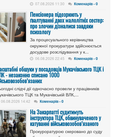
07.08.2026 11:30
Коменарів - 0
Пенсіонера підозрюють у
ґвалтуванні двох малолітніх сестер:
про злочин дізналися завдяки
психологу
За процесуального керівництва
окружної прокуратури здійснюється
досудове розслідування у к...
06.08.2026 22:45
Коменарів - 0
асштабні обшуки у посадовців Мукачівського ТЦК і
ЛК - незаконно списано 1000
ійськовозобов’язаних
огодні слідчі дії одночасно провели у працівників
качівського ТЦК та Мукачівській ВЛК,...
06.08.2026 14:42
Коменарів - 0
На Закарпатті судитимуть
інструктора ТЦК, обвинуваченого у
катуванні військовозобов’язаного
Прокуроратурою скеровано до суду