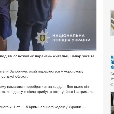
подіяв 77 ножових поранень жительці Запоріжжя та
М
В
в
ителя Запоріжжя, який підозрюється у жорстокому
Сь
порізької області.
Му
ьшому намагався перебратися за кордон. Для цього він
окзалі, одразу ж після прибуття потягу, його і затримали
ного ч. 1 ст. 115 Кримінального кодексу України —