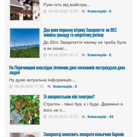
Руки геть від майстра...
04.08.2026 12:59
Коменарів - 0
Два роки першому вітряку Закарпаття: як ВЕС
змінила громаду та енергетику регіону
До 22го Закарпаття нікому не треба було
а як понаї...
06.08.2026 14:12
Коменарів - 0
На Перечинщині внаслідок зіткнення двох легковиків постраждали двоє
людей
Ну дуже актуальна інформація....
06.08.2026 17:56
Коменарів - 0
Зі закарпатським ківі лохотрон?
Стратон - гівно був, є і буде. Даремно я
його не п...
05.06.2012 12:23
Коменарів - 49
Закарпатці вимагають покарати коньячних баронів