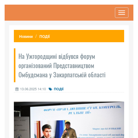
Toggle
navigati
Новини
ПОДІЇ
На Ужгородщині відбувся форум
організований Представництвом
Омбудсмана у Закарпатській області
13.06.2025 14:10
ПОДІЇ