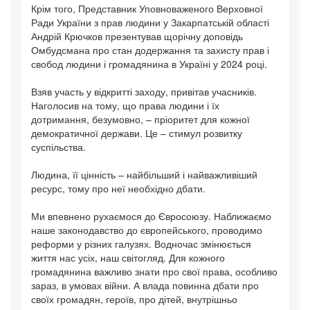
Крім того, Представник Уповноваженого Верховної
Ради України з прав людини у Закарпатській області
Андрій Крючков презентував щорічну доповідь
Омбудсмана про стан додержання та захисту прав і
свобод людини і громадянина в Україні у 2024 році.
Взяв участь у відкритті заходу, привітав учасників.
Наголосив на тому, що права людини і їх
дотримання, безумовно, – пріоритет для кожної
демократичної держави. Це – стимул розвитку
суспільства.
Людина, її цінність – найбільший і найважливіший
ресурс, тому про неї необхідно дбати.
Ми впевнено рухаємося до Євросоюзу. Наближаємо
наше законодавство до європейського, проводимо
реформи у різних галузях. Водночас змінюється
життя нас усіх, наш світогляд. Для кожного
громадянина важливо знати про свої права, особливо
зараз, в умовах війни. А влада повинна дбати про
своїх громадян, героїв, про дітей, внутрішньо