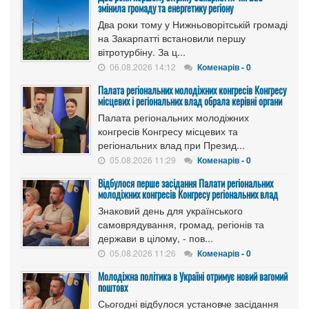
змінила громаду та енергетику регіону
Два роки тому у Нижньоворітській громаді
на Закарпатті встановили першу
вітротурбіну. За ц...
06.08.2026 14:12
Коменарів - 0
Палата регіональних молодіжних конгресів Конгресу
місцевих і регіональних влад обрала керівні органи
Палата регіональних молодіжних
конгресів Конгресу місцевих та
регіональних влад при Презид...
05.08.2026 11:29
Коменарів - 0
Відбулося перше засідання Палати регіональних
молодіжних конгресів Конгресу регіональних влад
Знаковий день для українського
самоврядування, громад, регіонів та
держави в цілому, - пов...
05.08.2026 11:26
Коменарів - 0
Молодіжна політика в Україні отримує новий вагомий
поштовх
Сьогодні відбулося установче засідання