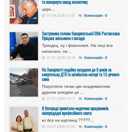
та повернути завод колективу
цирк...
01.08.2026 14:33
Коменарів - 0
Заступника голови Закарпатської ОВА Ростислава
Пріцака звільнили з посади
Триндєц, ну і фізіономія. На лиці все
написано, не...
21.07.2026 19:16
Коменарів - 0
На Закарпатті водійку засудили до 8 років за
смертельну ДТП із загибеллю матері та 13-річного
сина
Покупляли тачки цім неадекватним
дурням алюдям це ...
27.07.2026 14:17
Коменарів - 0
В Ужгороді привітали медичних працівників
напередодні професійного свята
ко йсе на картинці ?????...
24.07.2026 22:00
Коменарів - 0