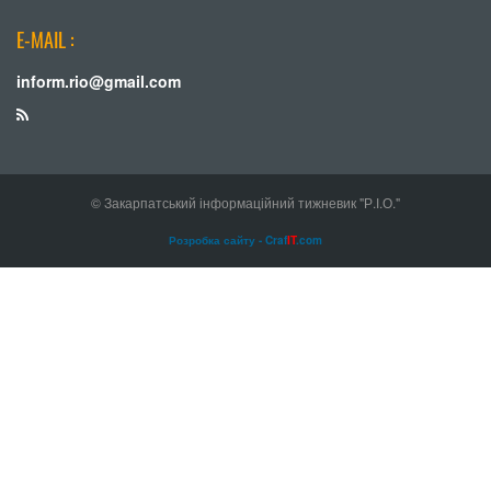
E-MAIL :
inform.rio@gmail.com
© Закарпатський інформаційний тижневик "Р.І.О."
Розробка сайту - Craf
IT
.com