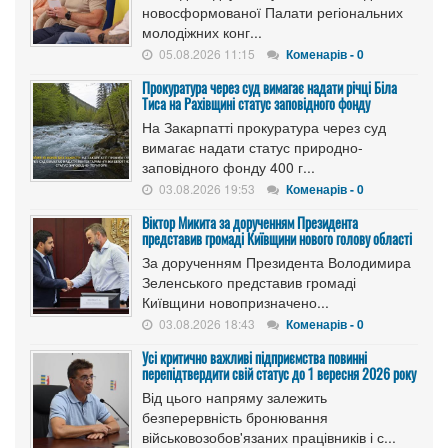
новосформованої Палати регіональних
молодіжних конг...
05.08.2026 11:15
Коменарів - 0
Прокуратура через суд вимагає надати річці Біла
Тиса на Рахівщині статус заповідного фонду
На Закарпатті прокуратура через суд
вимагає надати статус природно-
заповідного фонду 400 г...
03.08.2026 19:53
Коменарів - 0
Віктор Микита за дорученням Президента
представив громаді Київщини нового голову області
За дорученням Президента Володимира
Зеленського представив громаді
Київщини новопризначено...
03.08.2026 18:43
Коменарів - 0
Усі критично важливі підприємства повинні
перепідтвердити свій статус до 1 вересня 2026 року
Від цього напряму залежить
безперервність бронювання
військовозобов'язаних працівників і с...