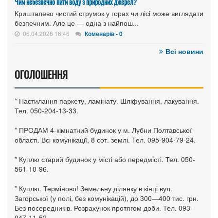
Чим небезпечно пити воду з природних джерел?
Кришталево чистий струмок у горах чи лісі може виглядати
безпечним. Але це — одна з найпош...
06.04.2026 16:46
Коменарів - 0
Всі новини
ОГОЛОШЕННЯ
* Настилання паркету, ламінату. Шліфування, лакування.
Тел. 050-204-13-33.
* ПРОДАМ 4-кімнатний будинок у м. Лубни Полтавської
області. Всі комунікації, 8 сот. землі. Тел. 095-904-79-24.
* Куплю старий будинок у місті або передмісті. Тел. 050-
561-10-96.
* Куплю. Терміново! Земельну ділянку в кінці вул.
Загорської (у полі, без комунікацій), до 300—400 тис. грн.
Без посередників. Розрахунок протягом доби. Тел. 093-
047-11-52.