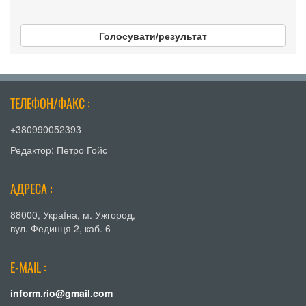
Голосувати/результат
ТЕЛЕФОН/ФАКС :
+380990052393
Редактор: Петро Гойс
АДРЕСА :
88000, УкраЇна, м. Ужгород,
вул. Фединця 2, каб. 6
E-MAIL :
inform.rio@gmail.com