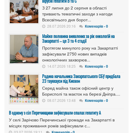
вірусні гепатити B та C
З 27 липня до 2 серпня в області
тривають тематичні заходи з нагоди
Всесвітнього дня борот...
28.07.2026 20:16
Коменарів - 0
Майже половина виявлених за рік онкологій на
Закарпатті – це 3 та 4 стадії
Протягом минулого року на Закарпатті
зафіксували 2750 нових випадків
онкологічних захворюв...
14.07.2026 18:25
Коменарів - 0
Родина начальника Закарпатського СБУ придбала
23 таунхауси під Києвом
Серед майна також офісний центр у
Борисполі та маєток на березі Дніпра....
08.07.2026 13:48
Коменарів - 0
В одному з сіл Перечинщини зафіксували спалах гепатиту А
У селі Зарічово Перечинської громади на Закарпатті в
місцях проживання ромів зафіксували с...
03.07.2026 19:11
Коменарів - 0