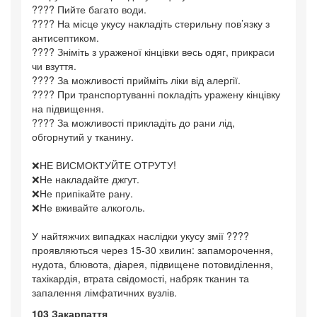
???? Пийте багато води.
???? На місце укусу накладіть стерильну пов’язку з
антисептиком.
???? Зніміть з ураженої кінцівки весь одяг, прикраси
чи взуття.
???? За можливості прийміть ліки від алергії.
???? При транспортуванні покладіть уражену кінцівку
на підвищення.
???? За можливості прикладіть до рани лід,
обгорнутий у тканину.
❌НЕ ВИСМОКТУЙТЕ ОТРУТУ!
❌Не накладайте джгут.
❌Не припікайте рану.
❌Не вживайте алкоголь.
У найтяжчих випадках наслідки укусу змії ????
проявляються через 15-30 хвилин: запаморочення,
нудота, блювота, діарея, підвищене потовиділення,
тахікардія, втрата свідомості, набряк тканин та
запалення лімфатичних вузлів.
103 Закарпаття