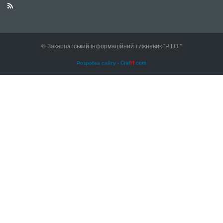
© Закарпатський інформаційний тижневик "Р.І.О."
Розробка сайту - Craf
IT
.com