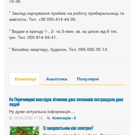
76-36.
* Заклад харчування прийме на роботу прибиральниць та
завгоспа. Тел. +38 050-414-44-30.
* Видам в оренду 1-, 2- та 3-кімн. кв. за ціною від 6 тис.
грн. Тел. 050-814-94-41.
* Винайму квартиру, будинок. Тел. 095-092-35-13.
Коментарі
Аналітика
Популярні
На Перечинщині внаслідок зіткнення двох легковиків постраждали двоє
людей
Ну дуже актуальна інформація....
06.08.2026 17:56
Коменарів - 0
Зі закарпатським ківі лохотрон?
Стратон - гівно був, є і буде. Даремно я