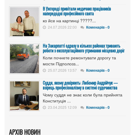
В Ужгороді привітали медичних працівників
напередодні професійного свята
ко йсе на картинці ?????...
24.07.2026 22:00
Коменарів - 0
На Закарпатті одразу в кількох районах тривають
роботи з експлуатаційного утримання місцевих доріг
Коли почнете ремонтувати дорогу та
мости Підполозз...
25.07.2026 13:57
Коменарів - 0
Суддя, якому довіряють: Любомир Андрійчук —
взірець професіоналізму в системі судочинства
Чому суддя не знає коли була прийнята
Конституція ...
23.04.2025 12:09
Коменарів - 0
АРХІВ НОВИН