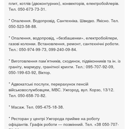
плит, котлів (двоконтурних), конвекторів, електробойлерів.
Тел. 050-673-73-31.
* Опалення. Водопровід. Сантехніка. Швидко. Якісно. Тел.
050-523-58-88.
* Опалення, водопровід, «безбашенки», електробойлери,
газові колонки. Встановлення, ремонт, сантехнічні роботи.
Тел.: 050-974-99-73, 099-240-09-84.
* Виготовлення пам’ятників, сходинок, підвіконників та ін. із
граніту, мармуру, гранітної крихти. Тел.: 095-707-92-09,
050-199-63-92, Віктор.
* Адвокатські послуги, перерахунок пенсій
військовослужбовцям, МВС. Ужгород, вул. Корзо, 13/12.
Тел. 050-658-70-82.
* Масаж. Тел. 095-475-18-38.
* Ресторан у центрі Ужгорода прийме на роботу
офіціантів. Графік роботи — позмінний. Тел. +38 050-707-