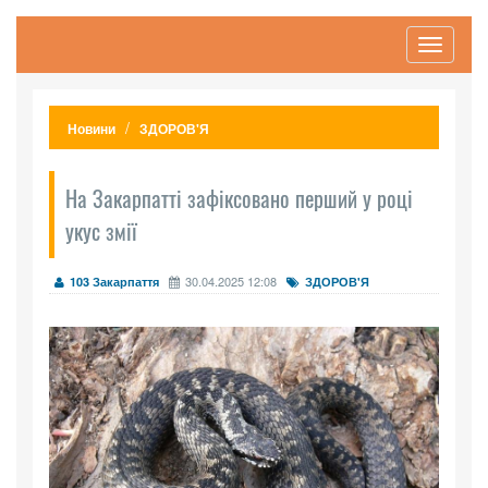
Toggle
navigati
Новини
ЗДОРОВ'Я
На Закарпатті зафіксовано перший у році
укус змії
30.04.2025 12:08
103 Закарпаття
ЗДОРОВ'Я