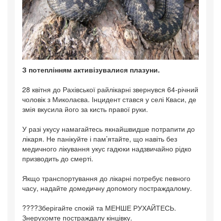
З потеплінням активізувалися плазуни.
28 квітня до Рахівської райлікарні звернувся 64-річний
чоловік з Миколаєва. Інцидент стався у селі Кваси, де
змія вкусила його за кисть правої руки.
У разі укусу намагайтесь якнайшвидше потрапити до
лікаря. Не панікуйте і пам’ятайте, що навіть без
медичного лікування укус гадюки надзвичайно рідко
призводить до смерті.
Якщо транспортування до лікарні потребує певного
часу, надайте домедичну допомогу постраждалому.
????Зберігайте спокій та МЕНШЕ РУХАЙТЕСЬ.
Знерухомте постраждалу кінцівку.