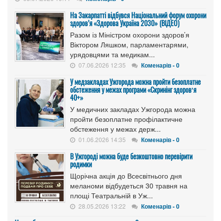
На Закарпатті відбувся Національний форум охорони
здоров’я «Здорова Україна 2030» (ВІДЕО)
Разом із Міністром охорони здоров’я
Віктором Ляшком, парламентарями,
урядовцями та медикам...
07.06.2026 12:35
Коменарів - 0
У медзакладах Ужгорода можна пройти безоплатне
обстеження у межах програми «Скринінг здоровʼя
40+»
У медичних закладах Ужгорода можна
пройти безоплатне профілактичне
обстеження у межах держ...
01.06.2026 14:35
Коменарів - 0
В Ужгороді можна буде безкоштовно перевірити
родимки
Щорічна акція до Всесвітнього дня
меланоми відбудеться 30 травня на
площі Театральній в Уж...
28.05.2026 13:22
Коменарів - 0