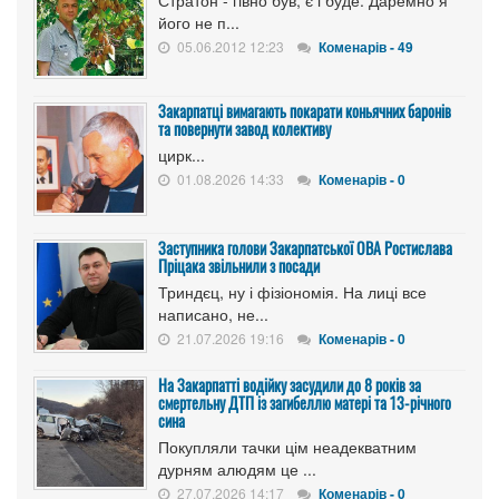
його не п...
05.06.2012 12:23
Коменарів - 49
Закарпатці вимагають покарати коньячних баронів
та повернути завод колективу
цирк...
01.08.2026 14:33
Коменарів - 0
Заступника голови Закарпатської ОВА Ростислава
Пріцака звільнили з посади
Триндєц, ну і фізіономія. На лиці все
написано, не...
21.07.2026 19:16
Коменарів - 0
На Закарпатті водійку засудили до 8 років за
смертельну ДТП із загибеллю матері та 13-річного
сина
Покупляли тачки цім неадекватним
дурням алюдям це ...
27.07.2026 14:17
Коменарів - 0