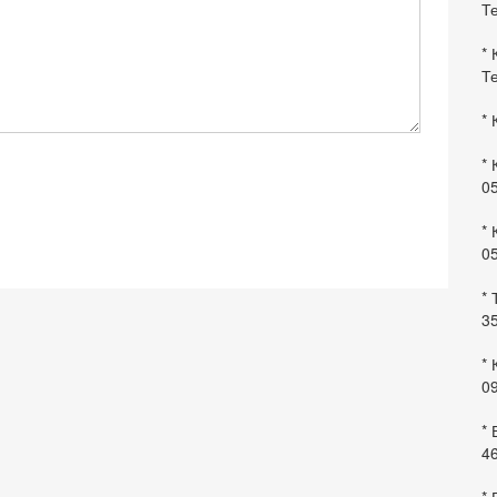
Те
* 
Те
* 
* 
0
* 
0
* 
35
* 
09
*
46