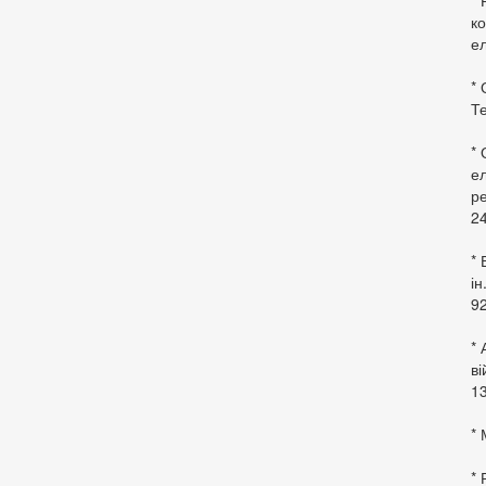
* 
ко
ел
* 
Те
*
ел
ре
24
* 
ін
92
* 
в
13
* 
*