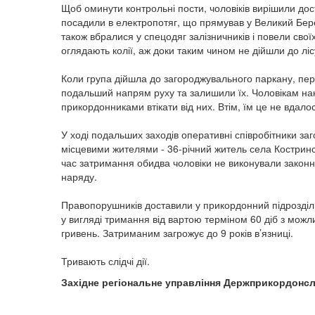
Щоб оминути контрольні пости, чоловіків вирішили до
посадили в електропотяг, що прямував у Великий Бере
також вбралися у спецодяг залізничників і повели свої
оглядають колії, аж доки таким чином не дійшли до ліс
Коли група дійшла до загороджувального паркану, пе
подальший напрям руху та залишили їх. Чоловікам нака
прикордонниками втікати від них. Втім, їм це не вдал
У ході подальших заходів оперативні співробітники за
місцевими жителями - 36-річний житель села Костринс
час затримання обидва чоловіки не виконували законни
наряду.
Правопорушників доставили у прикордонний підрозділ
у вигляді тримання від вартою терміном 60 діб з можли
гривень. Затриманим загрожує до 9 років в’язниці.
Тривають слідчі дії.
Західне регіональне управління Держприкордонсл