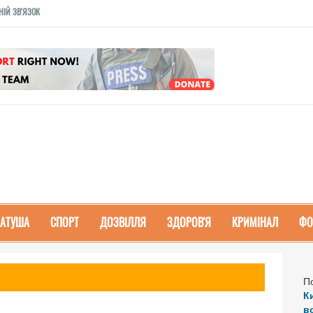
НІЙ ЗВ'ЯЗОК
РАТУША
СПОРТ
ДОЗВІЛЛЯ
ЗДОРОВ'Я
КРИМІНАЛ
ФО
П
К
в