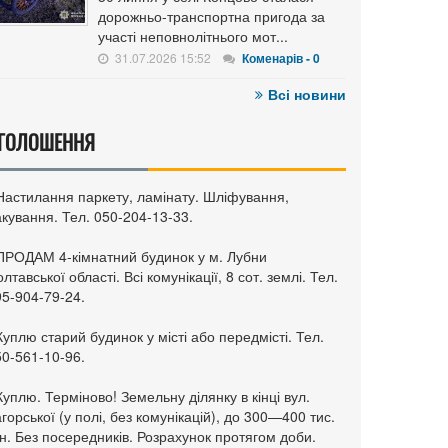
дорожньо-транспортна пригода за
участі неповнолітнього мот...
31.07.2026 15:52
Коменарів - 0
Всі новини
ГОЛОШЕННЯ
 Настилання паркету, ламінату. Шліфування,
кування. Тел. 050-204-13-33.
 ПРОДАМ 4-кімнатний будинок у м. Лубни
лтавської області. Всі комунікації, 8 сот. землі. Тел.
95-904-79-24.
Куплю старий будинок у місті або передмісті. Тел.
50-561-10-96.
Куплю. Терміново! Земельну ділянку в кінці вул.
горської (у полі, без комунікацій), до 300—400 тис.
н. Без посередників. Розрахунок протягом доби.