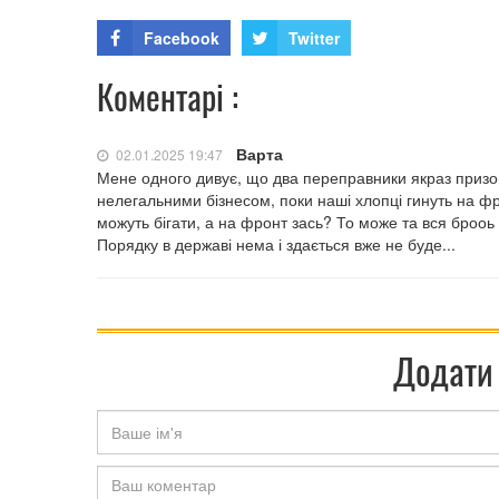
Facebook
Twitter
Коментарі :
Варта
02.01.2025 19:47
Мене одного дивує, що два переправники якраз призов
нелегальними бізнесом, поки наші хлопці гинуть на фро
можуть бігати, а на фронт зась? То може та вся брооь
Порядку в державі нема і здається вже не буде...
Додати