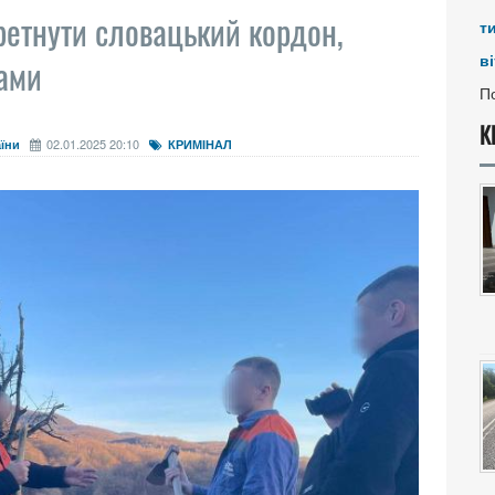
ретнути словацький кордон,
т
ві
ами
По
К
02.01.2025 20:10
їни
КРИМІНАЛ