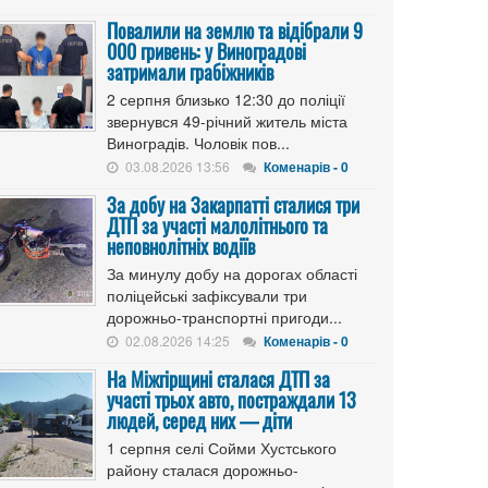
Повалили на землю та відібрали 9
000 гривень: у Виноградові
затримали грабіжників
2 серпня близько 12:30 до поліції
звернувся 49-річний житель міста
Виноградів. Чоловік пов...
03.08.2026 13:56
Коменарів - 0
За добу на Закарпатті сталися три
ДТП за участі малолітнього та
неповнолітніх водіїв
За минулу добу на дорогах області
поліцейські зафіксували три
дорожньо-транспортні пригоди...
02.08.2026 14:25
Коменарів - 0
На Міжгірщині сталася ДТП за
участі трьох авто, постраждали 13
людей, серед них — діти
1 серпня селі Сойми Хустського
району сталася дорожньо-