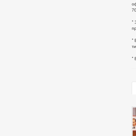
оф
70
*
пр
* 
ти
* 