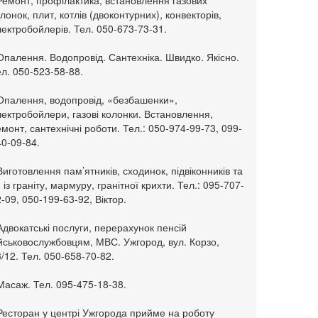
Ремонт, профілактика, встановлення газових
лонок, плит, котлів (двоконтурних), конвекторів,
ектробойлерів. Тел. 050-673-73-31.
Опалення. Водопровід. Сантехніка. Швидко. Якісно.
л. 050-523-58-88.
 Опалення, водопровід, «безбашенки»,
ектробойлери, газові колонки. Встановлення,
монт, сантехнічні роботи. Тел.: 050-974-99-73, 099-
0-09-84.
Виготовлення пам’ятників, сходинок, підвіконників та
. із граніту, мармуру, гранітної крихти. Тел.: 095-707-
-09, 050-199-63-92, Віктор.
Адвокатські послуги, перерахунок пенсій
ійськовослужбовцям, МВС. Ужгород, вул. Корзо,
/12. Тел. 050-658-70-82.
Масаж. Тел. 095-475-18-38.
 Ресторан у центрі Ужгорода прийме на роботу