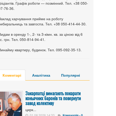
іціантів. Графік роботи — позмінний. Тел. +38 050-
7-76-36.
 Заклад харчування прийме на роботу
ибиральниць та завгоспа. Тел. +38 050-414-44-30.
Видам в оренду 1-, 2- та 3-кімн. кв. за ціною від 6
с. грн. Тел. 050-814-94-41.
Винайму квартиру, будинок. Тел. 095-092-35-13.
Коментарі
Аналітика
Популярні
Закарпатці вимагають покарати
коньячних баронів та повернути
завод колективу
цирк...
01.08.2026 14:33
Коменарів - 0