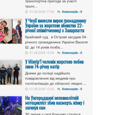
транспортна пригода за участі
трьох...
01.08.2026 17:00
Коменарів - 0
У Чехії винесли вирок громадянину
України за жорстоке вбивство 22-
річної співвітчизниці з Закарпаття
Крайовий суд в Остраві засудив 34-
річного громадянина України Василя
Ш. до 14 років позба...
01.08.2026 15:09
Коменарів - 0
У Міжгір’ї чоловік жорстоко побив
свою 74-річну матір
Днями до поліції надійшло
повідомлення від медиків про
госпіталізацію до обласної лікарні ...
01.08.2026 13:22
Коменарів - 0
На Ужгородщині неповнолітній
мотоцикліст збив насмерть жінку і
загинув сам
30 липня у селі Концово сталася