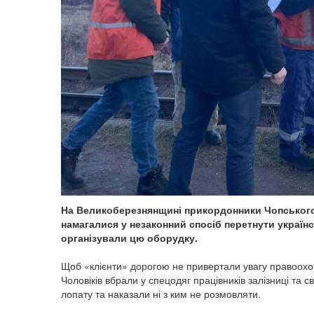
На Великоберезнянщині прикордонники Чопського
намагалися у незаконний спосіб перетнути україн
організували цю оборудку.
Щоб «клієнти» дорогою не привертали увагу правоохоро
Чоловіків вбрали у спецодяг працівників залізниці та с
лопату та наказали ні з ким не розмовляти.