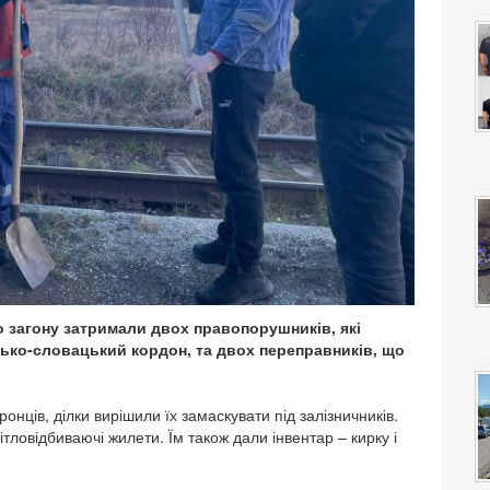
 загону затримали двох правопорушників, які
сько-словацький кордон, та двох переправників, що
нців, ділки вирішили їх замаскувати під залізничників.
вітловідбиваючі жилети. Їм також дали інвентар – кирку і