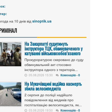
иск:
тер:
года на 10 днів від
sinoptik.ua
РИМІНАЛ
На Закарпатті судитимуть
інструктора ТЦК, обвинуваченого у
катуванні військовозобов’язаного
Прокуроратурою скеровано до суду
обвинувальний акт стосовно
інструктора одного з територіа...
05.08.2026 15:30
Коменарів - 0
На Мукачівщині водійка насмерть
збила велосипедиста
2 серпня до поліції надійшло
повідомлення від медиків про
госпіталізацію велосипедиста, як...
03.08.2026 19:50
Коменарів - 0