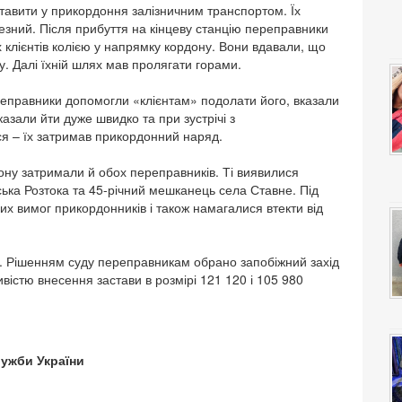
ставити у прикордоння залізничним транспортом. Їх
зний. Після прибуття на кінцеву станцію переправники
х клієнтів колією у напрямку кордону. Вони вдавали, що
у. Далі їхній шлях мав пролягати горами.
реправники допомогли «клієнтам» подолати його, вказали
зали йти дуже швидко та при зустрічі з
ося – їх затримав прикордонний наряд.
гону затримали й обох переправників. Ті виявилися
ька Розтока та 45-річний мешканець села Ставне. Під
х вимог прикордонників і також намагалися втекти від
. Рішенням суду переправникам обрано запобіжний захід
вістю внесення застави в розмірі 121 120 і 105 980
ужби України