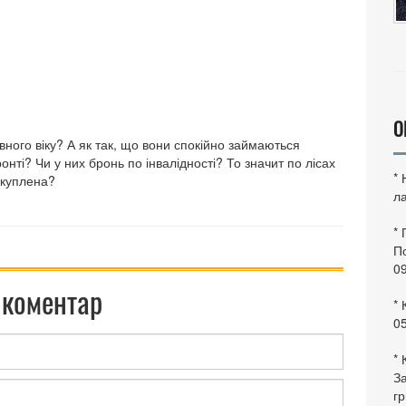
О
ного віку? А як так, що вони спокійно займаються
нті? Чи у них бронь по інвалідності? То значит по лісах
*
 куплена?
ла
*
По
0
 коментар
* 
0
* 
За
гр