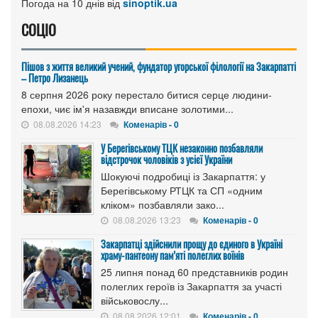
Погода на 10 днів від
sinoptik.ua
СОЦІО
Пішов з життя великий учений, фундатор угорської філології на Закарпатті
– Петро Лизанець
8 серпня 2026 року перестало битися серце людини-
епохи, чиє ім'я назавжди вписане золотими...
08.08.2026 14:23
Коменарів - 0
У Берегівському ТЦК незаконно позбавляли
відстрочок чоловіків з усієї України
Шокуючі подробиці із Закарпаття: у
Берегівському РТЦК та СП «одним
кліком» позбавляли зако...
08.08.2026 13:23
Коменарів - 0
Закарпатці здійснили прощу до єдиного в Україні
храму-пантеону пам’яті полеглих воїнів
25 липня понад 60 представників родин
полеглих героїв із Закарпаття за участі
військовослу...
08.08.2026 12:01
Коменарів - 0