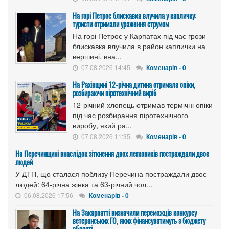
На горі Петрос блискавка влучила у капличку:
туристи отримали ураження струмом
На горі Петрос у Карпатах під час грози
блискавка влучила в район каплички на
вершині, вна...
07.08.2026 14:45
Коменарів - 0
На Рахівщині 12-річна дитина отримала опіки,
розбираючи піротехнічний виріб
12-річний хлопець отримав термічні опіки
під час розбирання піротехнічного
виробу, який ра...
07.08.2026 11:35
Коменарів - 0
На Перечинщині внаслідок зіткнення двох легковиків постраждали двоє
людей
У ДТП, що сталася поблизу Перечина постраждали двоє
людей: 64-річна жінка та 63-річний чол...
06.08.2026 17:56
Коменарів - 0
На Закарпатті визначили переможців конкурсу
ветеранських ГО, яких фінансуватимуть з бюджету
області