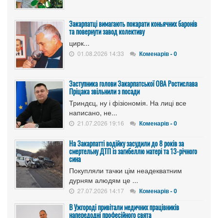
Закарпатці вимагають покарати коньячних баронів
та повернути завод колективу
цирк...
01.08.2026 14:33
Коменарів - 0
Заступника голови Закарпатської ОВА Ростислава
Пріцака звільнили з посади
Триндєц, ну і фізіономія. На лиці все
написано, не...
21.07.2026 19:16
Коменарів - 0
На Закарпатті водійку засудили до 8 років за
смертельну ДТП із загибеллю матері та 13-річного
сина
Покупляли тачки цім неадекватним
дурням алюдям це ...
27.07.2026 14:17
Коменарів - 0
В Ужгороді привітали медичних працівників
напередодні професійного свята