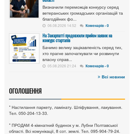
Визначили переможців конкурсу серед
ветеранських громадських організацій та
благодійних фо...
06.08.2026 14:52
Коменарів - 0
На Закарпатті продовжили прийом заявок на
конкурс стартапів
Бачимо велику зацікавленість серед тих,
хто прагне започаткувати чи розвинути
власну справ...
05.08.2026 21:24
Коменарів - 0
Всі новини
ОГОЛОШЕННЯ
* Настилання паркету, ламінату. Шліфування, лакування.
Тел. 050-204-13-33.
* ПРОДАМ 4-кімнатний будинок у м. Лубни Полтавської
області. Всі комунікації, 8 сот. землі. Тел. 095-904-79-24.