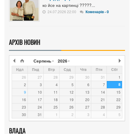
ко йсе на картинці ?????...
24.07.2026 22:00
Коменарів - 0
АРХІВ НОВИН
Серпень
2026
Ндл
Пнд
Втр
Срд
Чтв
Птн
Сбт
26
27
28
29
30
31
1
8
2
3
4
5
6
7
9
10
11
12
13
14
15
16
17
18
19
20
21
22
23
24
25
26
27
28
29
30
31
1
2
3
4
5
ВЛАДА