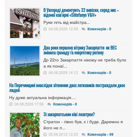
В Ужгороді демонтують 32 вивіски, серед них –
відомої кав'ярні «Shtefanyo V&V»
Руки геть від майстра...
04.08.2026 12:59
Коменарів - 0
Два роки першому вітряку Закарпаття: як ВЕС
змінила громаду та енергетику регіону
До 22го Закарпаття нікому не треба було
а як понаї...
06.08.2026 14:12
Коменарів - 0
На Перечинщині внаслідок зіткнення двох легковиків постраждали двоє
людей
Ну дуже актуальна інформація....
06.08.2026 17:56
Коменарів - 0
Зі закарпатським ківі лохотрон?
Стратон - гівно був, є і буде. Даремно я
його не п...
05.06.2012 12:23
Коменарів - 49