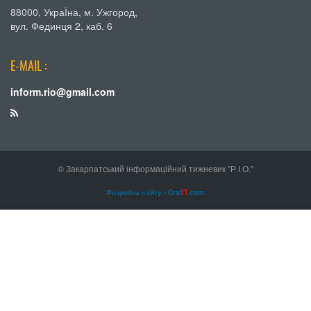
88000, УкраЇна, м. Ужгород,
вул. Фединця 2, каб. 6
E-MAIL :
inform.rio@gmail.com
© Закарпатський інформаційний тижневик "Р.І.О."
Розробка сайту - Craf
IT
.com