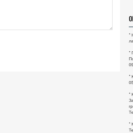
О
*
ла
*
По
0
* 
0
* 
За
гр
Те
* 
Те