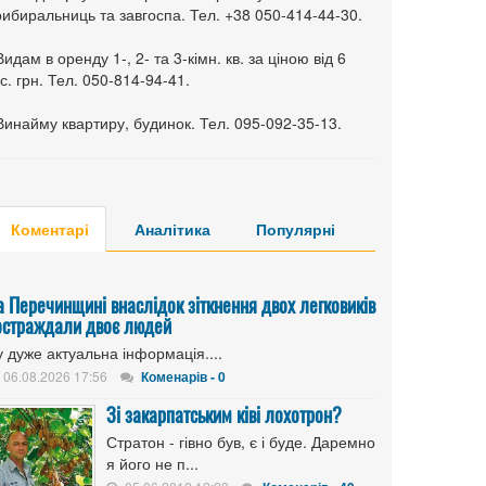
ибиральниць та завгоспа. Тел. +38 050-414-44-30.
Видам в оренду 1-, 2- та 3-кімн. кв. за ціною від 6
с. грн. Тел. 050-814-94-41.
Винайму квартиру, будинок. Тел. 095-092-35-13.
Коментарі
Аналітика
Популярні
а Перечинщині внаслідок зіткнення двох легковиків
остраждали двоє людей
 дуже актуальна інформація....
06.08.2026 17:56
Коменарів - 0
Зі закарпатським ківі лохотрон?
Стратон - гівно був, є і буде. Даремно
я його не п...