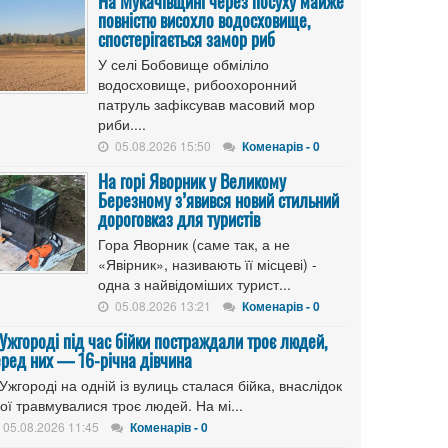
На Мукачівщині через посуху майже
повністю висохло водосховище,
спостерігається замор риб
У селі Бобовище обміліло
водосховище, рибоохоронний
патруль зафіксував масовий мор
риби....
05.08.2026 15:50
Коменарів - 0
На горі Яворник у Великому
Березному з’явився новий стильний
дороговказ для туристів
Гора Яворник (саме так, а не
«Явірник», називають її місцеві) -
одна з найвідоміших турист...
05.08.2026 13:21
Коменарів - 0
 Ужгороді під час бійки постраждали троє людей,
еред них — 16-річна дівчина
Ужгороді на одній із вулиць сталася бійка, внаслідок
ої травмувалися троє людей. На мі...
05.08.2026 11:45
Коменарів - 0