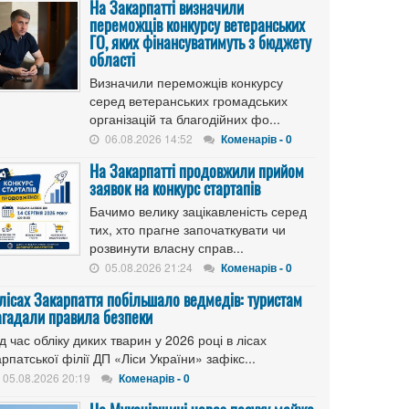
На Закарпатті визначили
переможців конкурсу ветеранських
ГО, яких фінансуватимуть з бюджету
області
Визначили переможців конкурсу
серед ветеранських громадських
організацій та благодійних фо...
06.08.2026 14:52
Коменарів - 0
На Закарпатті продовжили прийом
заявок на конкурс стартапів
Бачимо велику зацікавленість серед
тих, хто прагне започаткувати чи
розвинути власну справ...
05.08.2026 21:24
Коменарів - 0
 лісах Закарпаття побільшало ведмедів: туристам
агадали правила безпеки
д час обліку диких тварин у 2026 році в лісах
рпатської філії ДП «Ліси України» зафікс...
05.08.2026 20:19
Коменарів - 0