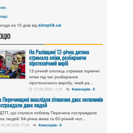
иск:
тер:
года на 10 днів від
sinoptik.ua
ОЦІО
На Рахівщині 12-річна дитина
отримала опіки, розбираючи
піротехнічний виріб
12-річний хлопець отримав термічні
опіки під час розбирання
піротехнічного виробу, який ра...
07.08.2026 11:35
Коменарів - 0
а Перечинщині внаслідок зіткнення двох легковиків
остраждали двоє людей
 ДТП, що сталася поблизу Перечина постраждали
оє людей: 64-річна жінка та 63-річний чол...
06.08.2026 17:56
Коменарів - 0