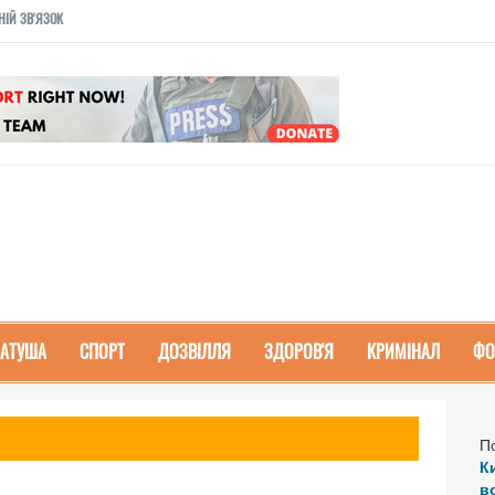
НІЙ ЗВ'ЯЗОК
РАТУША
СПОРТ
ДОЗВІЛЛЯ
ЗДОРОВ'Я
КРИМІНАЛ
ФО
П
К
в