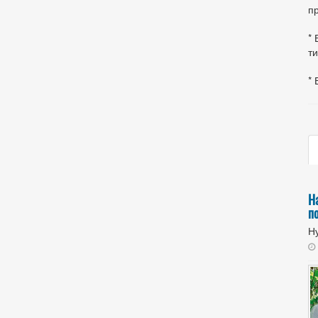
пр
* 
ти
* 
Н
п
Ну