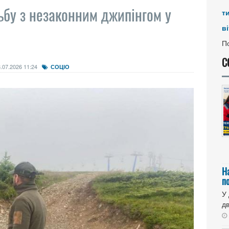
ьбу з незаконним джипінгом у
т
ві
По
С
.07.2026 11:24
СОЦІО
Н
п
У
дв