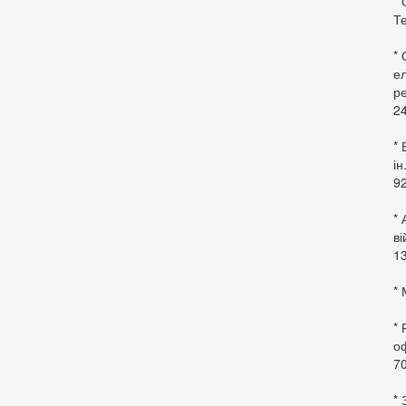
* 
Те
*
ел
ре
24
* 
ін
92
* 
в
13
* 
*
оф
70
*