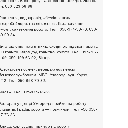
Опалення. Водопровід. Сантехніка. Швидко. Якісно.
л. 050-523-58-88.
 Опалення, водопровід, «безбашенки»,
ектробойлери, газові колонки. Встановлення,
монт, сантехнічні роботи. Тел.: 050-974-99-73, 099-
0-09-84.
Виготовлення пам’ятників, сходинок, підвіконників та
. із граніту, мармуру, гранітної крихти. Тел.: 095-707-
-09, 050-199-63-92, Віктор.
Адвокатські послуги, перерахунок пенсій
ійськовослужбовцям, МВС. Ужгород, вул. Корзо,
/12. Тел. 050-658-70-82.
Масаж. Тел. 095-475-18-38.
 Ресторан у центрі Ужгорода прийме на роботу
іціантів. Графік роботи — позмінний. Тел. +38 050-
7-76-36.
 Заклад харчування прийме на роботу