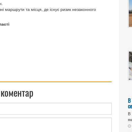
н.
ні маршрути та місця, де існує ризик незаконного
ласті
 коментар
В
с
В 
як