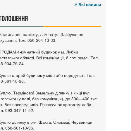
Всі новини
ГОЛОШЕННЯ
 Настилання паркету, ламінату. Шліфування,
кування. Тел. 050-204-13-33.
 ПРОДАМ 4-кімнатний будинок у м. Лубни
лтавської області. Всі комунікації, 8 сот. землі. Тел.
95-904-79-24.
Куплю старий будинок у місті або передмісті. Тел.
50-561-10-96.
Куплю. Терміново! Земельну ділянку в кінці вул.
горської (у полі, без комунікацій), до 300—400 тис.
н. Без посередників. Розрахунок протягом доби.
л. 093-047-11-52.
Куплю ділянку в р-ні Шахта, Оноківці, Червениця.
л. 050-561-10-96.