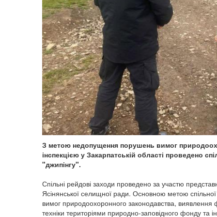
З метою недопущення порушень вимог природоох
інспекцією у Закарпатській області проведено сп
"джипінгу".
Спільні рейдові заходи проведено за участю представни
Ясінянської селищної ради. Основною метою спільної
вимог природоохоронного законодавства, виявлення 
техніки територіями природно-заповідного фонду та і