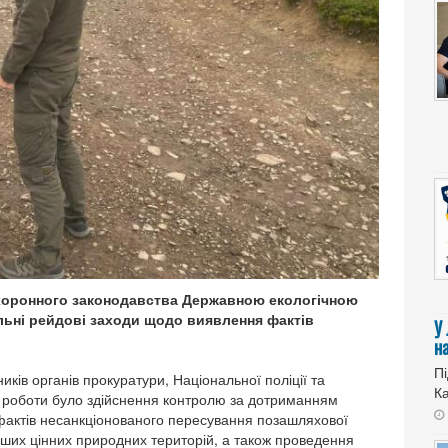
оронного законодавства Державною екологічною
ільні рейдові заходи щодо виявлення фактів
У
н
Пі
ків органів прокуратури, Національної поліції та
Ка
 роботи було здійснення контролю за дотриманням
фактів несанкціонованого пересування позашляхової
нших цінних природних територій, а також проведення