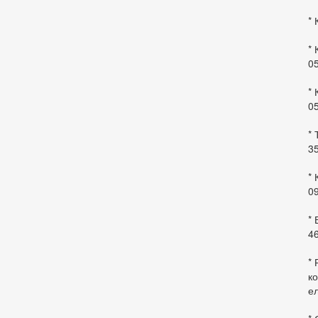
* 
* 
0
* 
0
* 
35
* 
09
*
46
* 
ко
ел