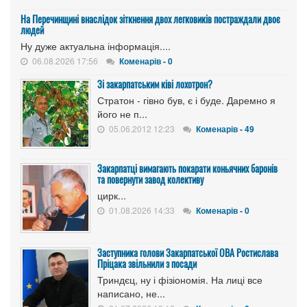
На Перечинщині внаслідок зіткнення двох легковиків постраждали двоє
людей
Ну дуже актуальна інформація....
06.08.2026 17:56
Коменарів - 0
Зі закарпатським ківі лохотрон?
Стратон - гівно був, є і буде. Даремно я
його не п...
05.06.2012 12:23
Коменарів - 49
Закарпатці вимагають покарати коньячних баронів
та повернути завод колективу
цирк...
01.08.2026 14:33
Коменарів - 0
Заступника голови Закарпатської ОВА Ростислава
Пріцака звільнили з посади
Триндєц, ну і фізіономія. На лиці все
написано, не...