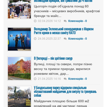
Великодній ярмарок, він триватиме до 4 квітня
Цьогоріч подія об’єднала понад 60
учасників – місцевих виробників, крафтові
бренди та майс...
02.04.2026 14:12
Коменарів - 0
Володимир Зеленський скоординував з Марком
Рютте кроки в межах саміту НАТО
24.06.2025 22:37
Коменарів - 0
В Ужгороді – пік цвітіння сакур
Вулиці, площі та сквери, попри пізню
весну та примхи природи, вкрилися
рожевим квітом, дар...
21.04.2025 14:16
Коменарів - 0
У Боздоському парку відкрили спеціально
облаштований майданчик для вигулу та тренувань
собак
Майданчик площею більше 600 м2
розділений на дві частини: перша