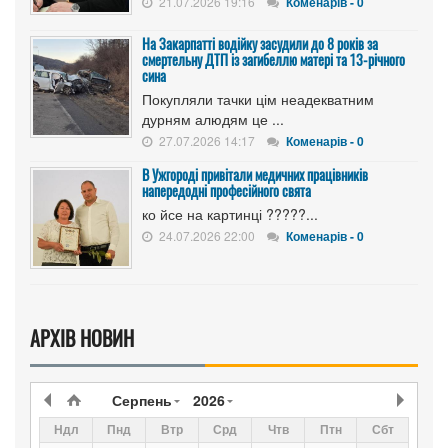
21.07.2026 19:16
Коменарів - 0
На Закарпатті водійку засудили до 8 років за
смертельну ДТП із загибеллю матері та 13-річного
сина
Покупляли тачки цім неадекватним
дурням алюдям це ...
27.07.2026 14:17
Коменарів - 0
В Ужгороді привітали медичних працівників
напередодні професійного свята
ко йсе на картинці ?????...
24.07.2026 22:00
Коменарів - 0
АРХІВ НОВИН
Серпень
2026
Ндл
Пнд
Втр
Срд
Чтв
Птн
Сбт