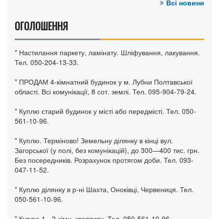
Всі новини
ОГОЛОШЕННЯ
* Настилання паркету, ламінату. Шліфування, лакування.
Тел. 050-204-13-33.
* ПРОДАМ 4-кімнатний будинок у м. Лубни Полтавської
області. Всі комунікації, 8 сот. землі. Тел. 095-904-79-24.
* Куплю старий будинок у місті або передмісті. Тел. 050-
561-10-96.
* Куплю. Терміново! Земельну ділянку в кінці вул.
Загорської (у полі, без комунікацій), до 300—400 тис. грн.
Без посередників. Розрахунок протягом доби. Тел. 093-
047-11-52.
* Куплю ділянку в р-ні Шахта, Оноківці, Червениця. Тел.
050-561-10-96.
* Куплю 1-, 2-кімн. квартиру. Тел. 050-561-10-96.