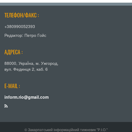
ТЕЛЕФОН/ФАКС :
+380990052393
Редактор: Петро Гойс
АДРЕСА :
88000, УкраЇна, м. Ужгород,
вул. Фединця 2, каб. 6
E-MAIL :
inform.rio@gmail.com
© Закарпатський інформаційний тижневик "Р.І.О."