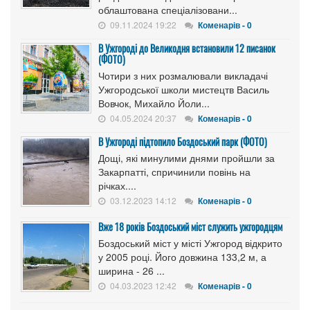
облаштована спеціалізовани...
09.11.2024 19:22
Коменарів - 0
В Ужгороді до Великодня встановили 12 писанок
(ФОТО)
Чотири з них розмалювали викладачі
Ужгородської школи мистецтв Василь
Вовчок, Михайло Йоли...
04.05.2024 20:37
Коменарів - 0
В Ужгороді підтопило Боздоський парк (ФОТО)
Дощі, які минулими днями пройшли за
Закарпатті, спричинили повінь на
річках....
03.12.2023 14:12
Коменарів - 0
Вже 18 років Боздоський міст служить ужгородцям
Боздоський міст у місті Ужгород відкрито
у 2005 році. Його довжина 133,2 м, а
ширина - 26 ...
04.03.2023 12:42
Коменарів - 0