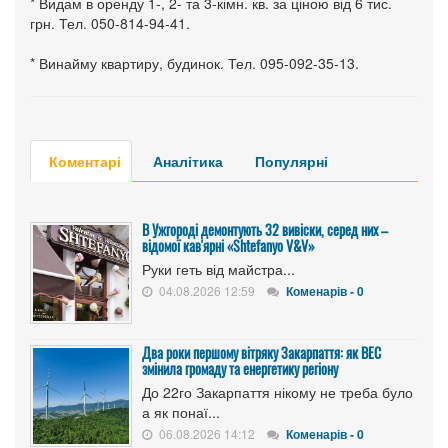
* Видам в оренду 1-, 2- та 3-кімн. кв. за ціною від 6 тис.
грн. Тел. 050-814-94-41.
* Винайму квартиру, будинок. Тел. 095-092-35-13.
Коментарі
Аналітика
Популярні
В Ужгороді демонтують 32 вивіски, серед них –
відомої кав'ярні «Shtefanyo V&V»
Руки геть від майстра...
04.08.2026 12:59
Коменарів - 0
Два роки першому вітряку Закарпаття: як ВЕС
змінила громаду та енергетику регіону
До 22го Закарпаття нікому не треба було
а як понаї...
06.08.2026 14:12
Коменарів - 0