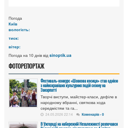
Погода
Київ
вологість:
тиск:
вітер:
Погода на 10 днів від
sinoptik.ua
ФОТОРЕПОРТАЖ
Фестиваль-конкурс «Шовкова косиця» став однією
з найяскравіших культурних подій сезону на
Закарпатті
Творчі виступи, майстер-класи, дефіле в
народному вбранні, святкова хода
середмістям та га...
24.05.2026 22:14
Коменарів - 0
В Ужгороді на набережній Незалежності розпочався