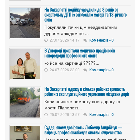
На Закарпатті водійку засудили до 8 років за
смертельну ДТП із загибеллю матері та 13-річного
сина
Покупляли тачки цім неадекватним
дурням алюдям це ...
27.07.2026 14:17
Коменарів - 0
В Ужгороді привітали медичних працівників
напередодні професійного свята
ко йсе на картинці ?????...
24.07.2026 22:00
Коменарів - 0
На Закарпатті одразу в кількох районах тривають
роботи з експлуатаційного утримання місцевих доріг
Коли почнете ремонтувати дорогу та
мости Підполозз...
25.07.2026 13:57
Коменарів - 0
Суддя, якому довіряють: Любомир Андрійчук —
взірець професіоналізму в системі судочинства
Чому суддя не знає коли була прийнята