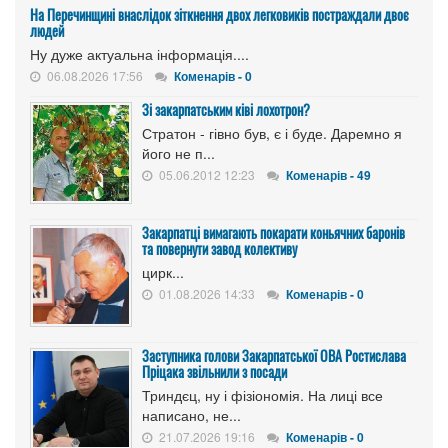
На Перечинщині внаслідок зіткнення двох легковиків постраждали двоє
людей
Ну дуже актуальна інформація....
06.08.2026 17:56
Коменарів - 0
Зі закарпатським ківі лохотрон?
Стратон - гівно був, є і буде. Даремно я
його не п...
05.06.2012 12:23
Коменарів - 49
Закарпатці вимагають покарати коньячних баронів
та повернути завод колективу
цирк...
01.08.2026 14:33
Коменарів - 0
Заступника голови Закарпатської ОВА Ростислава
Пріцака звільнили з посади
Триндєц, ну і фізіономія. На лиці все
написано, не...
21.07.2026 19:16
Коменарів - 0