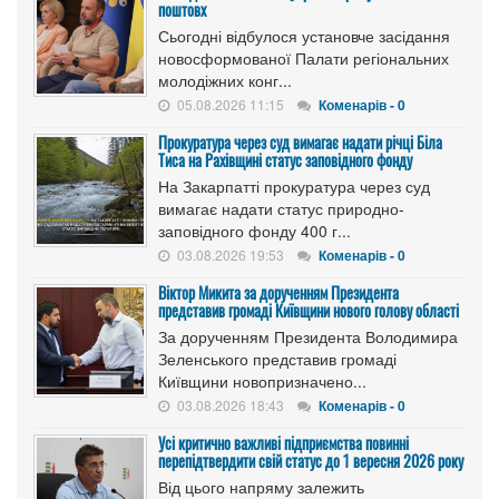
поштовх
Сьогодні відбулося установче засідання
новосформованої Палати регіональних
молодіжних конг...
05.08.2026 11:15
Коменарів - 0
Прокуратура через суд вимагає надати річці Біла
Тиса на Рахівщині статус заповідного фонду
На Закарпатті прокуратура через суд
вимагає надати статус природно-
заповідного фонду 400 г...
03.08.2026 19:53
Коменарів - 0
Віктор Микита за дорученням Президента
представив громаді Київщини нового голову області
За дорученням Президента Володимира
Зеленського представив громаді
Київщини новопризначено...
03.08.2026 18:43
Коменарів - 0
Усі критично важливі підприємства повинні
перепідтвердити свій статус до 1 вересня 2026 року
Від цього напряму залежить