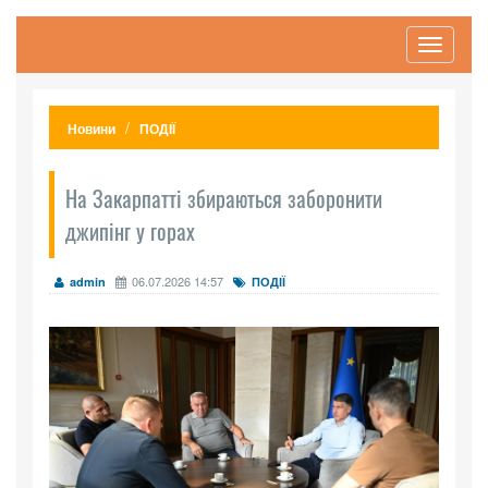
Toggle
navigati
Новини
ПОДІЇ
На Закарпатті збираються заборонити
джипінг у горах
06.07.2026 14:57
admin
ПОДІЇ