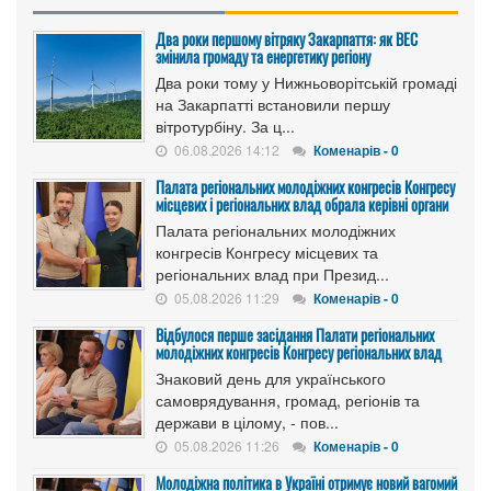
Два роки першому вітряку Закарпаття: як ВЕС
змінила громаду та енергетику регіону
Два роки тому у Нижньоворітській громаді
на Закарпатті встановили першу
вітротурбіну. За ц...
06.08.2026 14:12
Коменарів - 0
Палата регіональних молодіжних конгресів Конгресу
місцевих і регіональних влад обрала керівні органи
Палата регіональних молодіжних
конгресів Конгресу місцевих та
регіональних влад при Презид...
05.08.2026 11:29
Коменарів - 0
Відбулося перше засідання Палати регіональних
молодіжних конгресів Конгресу регіональних влад
Знаковий день для українського
самоврядування, громад, регіонів та
держави в цілому, - пов...
05.08.2026 11:26
Коменарів - 0
Молодіжна політика в Україні отримує новий вагомий