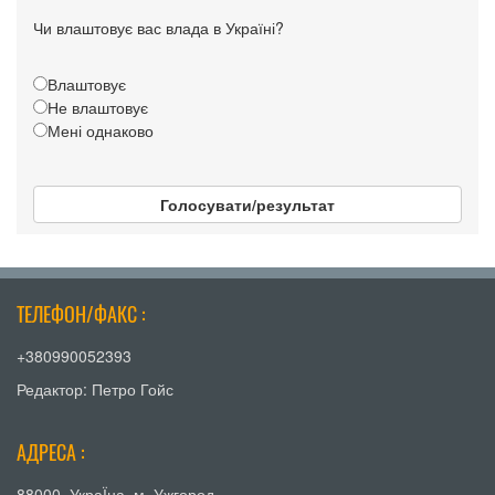
Чи влаштовує вас влада в Україні?
Влаштовує
Не влаштовує
Мені однаково
Голосувати/результат
ТЕЛЕФОН/ФАКС :
+380990052393
Редактор: Петро Гойс
АДРЕСА :
88000, УкраЇна, м. Ужгород,