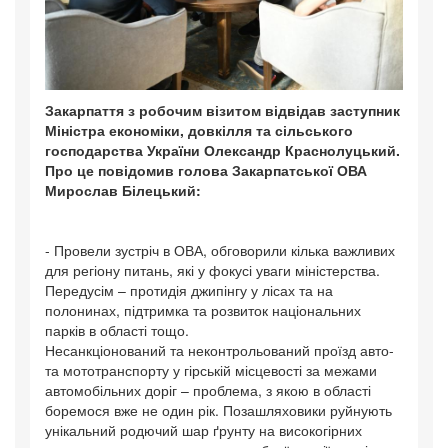
Закарпаття з робочим візитом відвідав заступник
Міністра економіки, довкілля та сільського
господарства України Олександр Краснолуцький.
Про це повідомив голова Закарпатської ОВА
Мирослав Білецький:
- Провели зустріч в ОВА, обговорили кілька важливих
для регіону питань, які у фокусі уваги міністерства.
Передусім – протидія джипінгу у лісах та на
полонинах, підтримка та розвиток національних
парків в області тощо.
Несанкціонований та неконтрольований проїзд авто-
та мототранспорту у гірській місцевості за межами
автомобільних доріг – проблема, з якою в області
боремося вже не один рік. Позашляховики руйнують
унікальний родючий шар ґрунту на високогірних