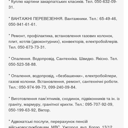
* Куплю картини закарпатських класиків. Тел. 050-632-09-
31.
* ВАНТАЖНІ ПЕРЕВЕЗЕННЯ. Вантажники. Тел.: 65-49-46,
050-941-61-61.
* Ремонт, профілактика, встановлення газових колонок,
плит, котлів (двоконтурних), конвекторів, електробойлерів.
Тел. 050-673-73-31.
* Опалення. Водопровід. Сантехніка. Швидко. Якісно. Тел.
050-523-58-88.
* Опалення, водопровід, «безбашенки», електробойлери,
газові колонки. Встановлення, ремонт, сантехнічні роботи.
Тел.: 050-974-99-73, 099-240-09-84.
* Виготовлення пам’ятників, сходинок, підвіконників та ін. із
граніту, мармуру, гранітної крихти. Тел.: 095-707-92-09,
050-199-63-92, Віктор.
* Адвокатські послуги, перерахунок пенсій
військовослужбовцям, МВС. Ужгород, вул. Корзо, 13/12.