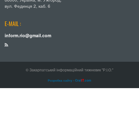
вул. Фединця 2, каб. 6
E-MAIL :
inform.rio@gmail.com
© Закарпатський інформаційний тижневик "Р.І.О."
Розробка сайту - Craf
IT
.com