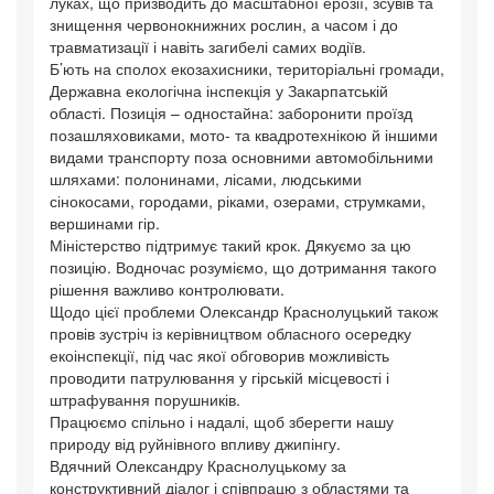
луках, що призводить до масштабної ерозії, зсувів та
знищення червонокнижних рослин, а часом і до
травматизації і навіть загибелі самих водіїв.
Б’ють на сполох екозахисники, територіальні громади,
Державна екологічна інспекція у Закарпатській
області. Позиція – одностайна: заборонити проїзд
позашляховиками, мото- та квадротехнікою й іншими
видами транспорту поза основними автомобільними
шляхами: полонинами, лісами, людськими
сінокосами, городами, ріками, озерами, струмками,
вершинами гір.
Міністерство підтримує такий крок. Дякуємо за цю
позицію. Водночас розуміємо, що дотримання такого
рішення важливо контролювати.
Щодо цієї проблеми Олександр Краснолуцький також
провів зустріч із керівництвом обласного осередку
екоінспекції, під час якої обговорив можливість
проводити патрулювання у гірській місцевості і
штрафування порушників.
Працюємо спільно і надалі, щоб зберегти нашу
природу від руйнівного впливу джипінгу.
Вдячний Олександру Краснолуцькому за
конструктивний діалог і співпрацю з областями та