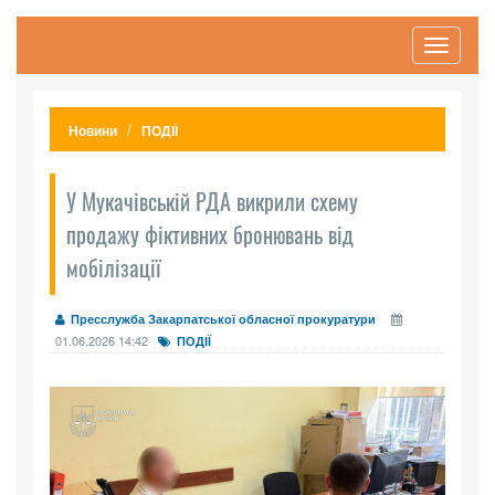
Toggle
navigati
Новини
ПОДІЇ
У Мукачівській РДА викрили схему
продажу фіктивних бронювань від
мобілізації
Пресслужба Закарпатської обласної прокуратури
01.06.2026 14:42
ПОДІЇ