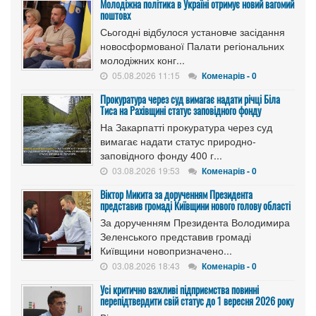
Молодіжна політика в Україні отримує новий вагомий
поштовх
Сьогодні відбулося установче засідання
новосформованої Палати регіональних
молодіжних конг...
05.08.2026 11:15
Коменарів - 0
Прокуратура через суд вимагає надати річці Біла
Тиса на Рахівщині статус заповідного фонду
На Закарпатті прокуратура через суд
вимагає надати статус природно-
заповідного фонду 400 г...
03.08.2026 19:53
Коменарів - 0
Віктор Микита за дорученням Президента
представив громаді Київщини нового голову області
За дорученням Президента Володимира
Зеленського представив громаді
Київщини новопризначено...
03.08.2026 18:43
Коменарів - 0
Усі критично важливі підприємства повинні
перепідтвердити свій статус до 1 вересня 2026 року