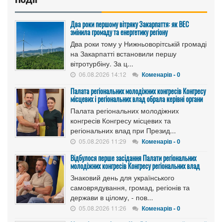
Два роки першому вітряку Закарпаття: як ВЕС
змінила громаду та енергетику регіону
Два роки тому у Нижньоворітській громаді
на Закарпатті встановили першу
вітротурбіну. За ц...
06.08.2026 14:12
Коменарів - 0
Палата регіональних молодіжних конгресів Конгресу
місцевих і регіональних влад обрала керівні органи
Палата регіональних молодіжних
конгресів Конгресу місцевих та
регіональних влад при Презид...
05.08.2026 11:29
Коменарів - 0
Відбулося перше засідання Палати регіональних
молодіжних конгресів Конгресу регіональних влад
Знаковий день для українського
самоврядування, громад, регіонів та
держави в цілому, - пов...
05.08.2026 11:26
Коменарів - 0