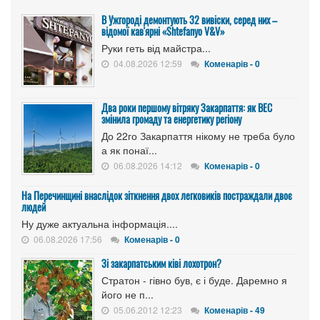
В Ужгороді демонтують 32 вивіски, серед них –
відомої кав'ярні «Shtefanyo V&V»
Руки геть від майстра...
04.08.2026 12:59
Коменарів - 0
Два роки першому вітряку Закарпаття: як ВЕС
змінила громаду та енергетику регіону
До 22го Закарпаття нікому не треба було
а як понаї...
06.08.2026 14:12
Коменарів - 0
На Перечинщині внаслідок зіткнення двох легковиків постраждали двоє
людей
Ну дуже актуальна інформація....
06.08.2026 17:56
Коменарів - 0
Зі закарпатським ківі лохотрон?
Стратон - гівно був, є і буде. Даремно я
його не п...
05.06.2012 12:23
Коменарів - 49