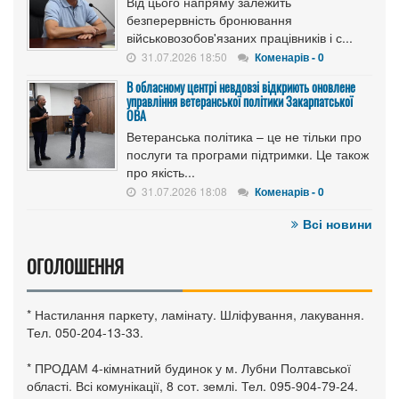
Від цього напряму залежить
безперервність бронювання
військовозобов'язаних працівників і с...
31.07.2026 18:50
Коменарів - 0
В обласному центрі невдовзі відкриють оновлене
управління ветеранської політики Закарпатської
ОВА
Ветеранська політика – це не тільки про
послуги та програми підтримки. Це також
про якість...
31.07.2026 18:08
Коменарів - 0
Всі новини
ОГОЛОШЕННЯ
* Настилання паркету, ламінату. Шліфування, лакування.
Тел. 050-204-13-33.
* ПРОДАМ 4-кімнатний будинок у м. Лубни Полтавської
області. Всі комунікації, 8 сот. землі. Тел. 095-904-79-24.