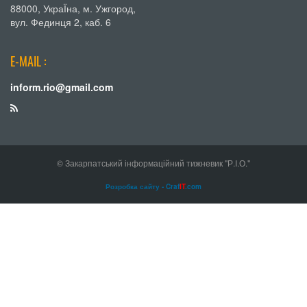
88000, УкраЇна, м. Ужгород,
вул. Фединця 2, каб. 6
E-MAIL :
inform.rio@gmail.com
© Закарпатський інформаційний тижневик "Р.І.О."
Розробка сайту - Craf
IT
.com