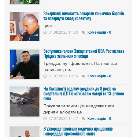
Закарпатці вимагають покарати коньячних баронів
та повернути завод колективу
цирк...
01.08.2026 14:33
Коменарів - 0
Заступника голови Закарпатської ОВА Ростислава
Пріцака звільнили з посади
Триндєц, ну і фізіономія. На лиці все
написано, не...
21.07.2026 19:16
Коменарів - 0
На Закарпатті водійку засудили до 8 років за
смертельну ДТП із загибеллю матері та 13-річного
сина
Покупляли тачки цім неадекватним
дурням алюдям це ...
27.07.2026 14:17
Коменарів - 0
В Ужгороді привітали медичних працівників
напередодні професійного свята