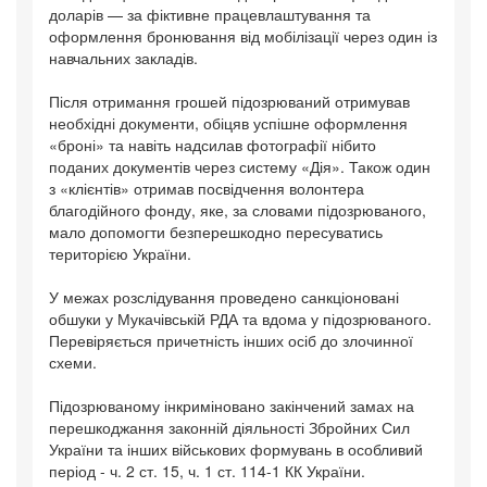
доларів — за фіктивне працевлаштування та
оформлення бронювання від мобілізації через один із
навчальних закладів.
Після отримання грошей підозрюваний отримував
необхідні документи, обіцяв успішне оформлення
«броні» та навіть надсилав фотографії нібито
поданих документів через систему «Дія». Також один
з «клієнтів» отримав посвідчення волонтера
благодійного фонду, яке, за словами підозрюваного,
мало допомогти безперешкодно пересуватись
територією України.
У межах розслідування проведено санкціоновані
обшуки у Мукачівській РДА та вдома у підозрюваного.
Перевіряється причетність інших осіб до злочинної
схеми.
Підозрюваному інкриміновано закінчений замах на
перешкоджання законній діяльності Збройних Сил
України та інших військових формувань в особливий
період - ч. 2 ст. 15, ч. 1 ст. 114-1 КК України.