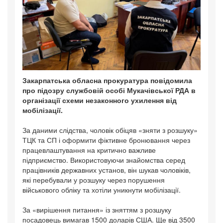
Закарпатська обласна прокуратура повідомила
про підозру службовій особі Мукачівської РДА в
організації схеми незаконного ухилення від
мобілізації.
За даними слідства, чоловік обіцяв «зняти з розшуку»
ТЦК та СП і оформити фіктивне бронювання через
працевлаштування на критично важливе
підприємство. Використовуючи знайомства серед
працівників державних установ, він шукав чоловіків,
які перебували у розшуку через порушення
військового обліку та хотіли уникнути мобілізації.
За «вирішення питання» із зняттям з розшуку
посадовець вимагав 1500 доларів США. Ще від 3500