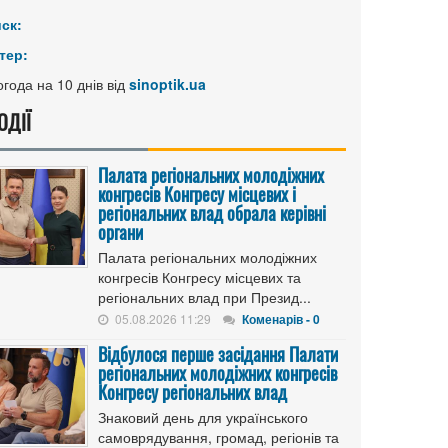
иск:
тер:
года на 10 днів від
sinoptik.ua
ОДІЇ
Палата регіональних молодіжних
конгресів Конгресу місцевих і
регіональних влад обрала керівні
органи
Палата регіональних молодіжних
конгресів Конгресу місцевих та
регіональних влад при Презид...
05.08.2026 11:29
Коменарів - 0
Відбулося перше засідання Палати
регіональних молодіжних конгресів
Конгресу регіональних влад
Знаковий день для українського
самоврядування, громад, регіонів та