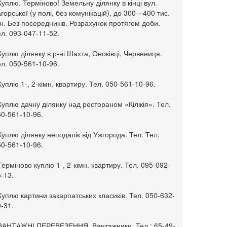
Куплю. Терміново! Земельну ділянку в кінці вул.
горської (у полі, без комунікацій), до 300—400 тис.
н. Без посередників. Розрахунок протягом доби.
л. 093-047-11-52.
Куплю ділянку в р-ні Шахта, Оноківці, Червениця.
л. 050-561-10-96.
Куплю 1-, 2-кімн. квартиру. Тел. 050-561-10-96.
Куплю дачну ділянку над рестораном «Кілікія». Тел.
50-561-10-96.
Куплю ділянку неподалік від Ужгорода. Тел. Тел.
50-561-10-96.
Терміново куплю 1-, 2-кімн. квартиру. Тел. 095-092-
-13.
Куплю картини закарпатських класиків. Тел. 050-632-
-31.
 ВАНТАЖНІ ПЕРЕВЕЗЕННЯ. Вантажники. Тел.: 65-49-