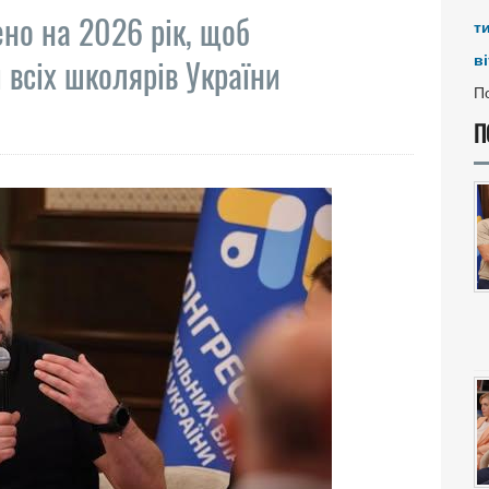
ено на 2026 рік, щоб
т
ві
 всіх школярів України
По
П