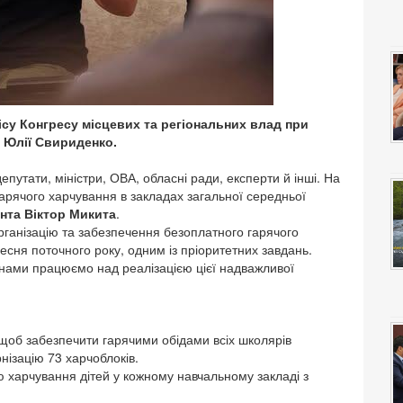
су Конгресу місцевих та регіональних влад при
и Юлії Свириденко.
путати, міністри, ОВА, обласні ради, експерти й інші. На
арячого харчування в закладах загальної середньої
нта Віктор Микита
.
ганізацію та забезпечення безоплатного гарячого
есня поточного року, одним із пріоритетних завдань.
нами працюємо над реалізацією цієї надважливої
 щоб забезпечити гарячими обідами всіх школярів
ізацію 73 харчоблоків.
ю харчування дітей у кожному навчальному закладі з