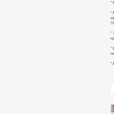
* 
*
оф
70
*
пр
* 
ти
* 