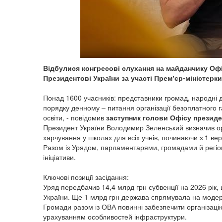
Відбулися конгресові слухання на майданчику Офі
Президентові України за участі Премʼєр-міністерк
Понад 1600 учасників: представники громад, народні де
порядку денному – питання організації безоплатного г
освіти, - повідомив
заступник голови Офісу президе
Президент України Володимир Зеленський визначив ор
харчування у школах для всіх учнів, починаючи з 1 вер
Разом із Урядом, парламентарями, громадами й регіо
ініціативи.
Ключові позиції засідання:
Уряд передбачив 14,4 млрд грн субвенції на 2026 рік,
України. Ще 1 млрд грн держава спрямувала на модерн
Громади разом із ОВА повинні забезпечити організаці
урахуванням особливостей інфраструктури.