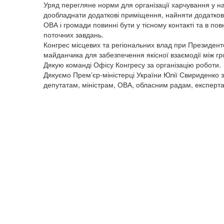
Уряд перегляне норми для організації харчування у н
дообладнати додаткові приміщення, найняти додатко
ОВА і громади повинні бути у тісному контакті та в по
поточних завдань.
Конгрес місцевих та регіональних влад при Президенто
майданчика для забезпечення якісної взаємодії між 
Дякую команді Офісу Конгресу за організацію роботи.
Дякуємо Премʼєр-міністерці України Юлії Свириденко 
депутатам, міністрам, ОВА, обласним радам, експертам