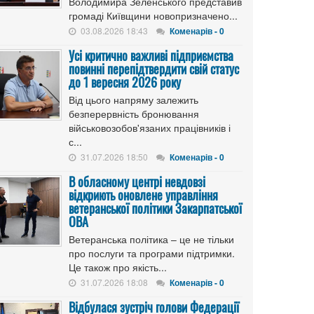
Володимира Зеленського представив
громаді Київщини новопризначено...
03.08.2026 18:43
Коменарів - 0
Усі критично важливі підприємства
повинні перепідтвердити свій статус
до 1 вересня 2026 року
Від цього напряму залежить
безперервність бронювання
військовозобов'язаних працівників і
с...
31.07.2026 18:50
Коменарів - 0
В обласному центрі невдовзі
відкриють оновлене управління
ветеранської політики Закарпатської
ОВА
Ветеранська політика – це не тільки
про послуги та програми підтримки.
Це також про якість...
31.07.2026 18:08
Коменарів - 0
Відбулася зустріч голови Федерації