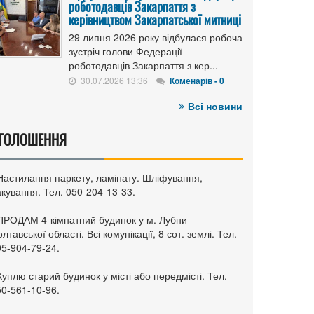
роботодавців Закарпаття з
керівництвом Закарпатської митниці
29 липня 2026 року відбулася робоча
зустріч голови Федерації
роботодавців Закарпаття з кер...
30.07.2026 13:36
Коменарів - 0
Всі новини
ГОЛОШЕННЯ
 Настилання паркету, ламінату. Шліфування,
кування. Тел. 050-204-13-33.
 ПРОДАМ 4-кімнатний будинок у м. Лубни
лтавської області. Всі комунікації, 8 сот. землі. Тел.
95-904-79-24.
Куплю старий будинок у місті або передмісті. Тел.
50-561-10-96.