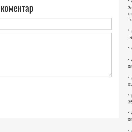
* 
 коментар
За
гр
Те
* 
Те
* 
* 
0
* 
0
* 
35
* 
09
*