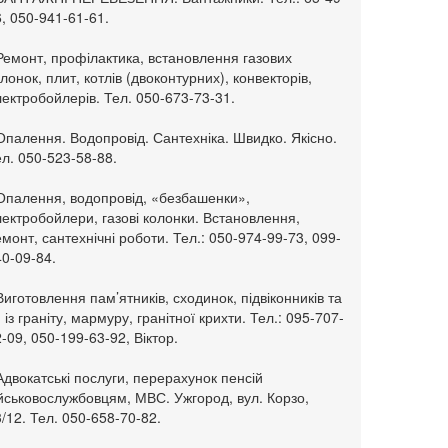
, 050-941-61-61.
Ремонт, профілактика, встановлення газових
лонок, плит, котлів (двоконтурних), конвекторів,
ектробойлерів. Тел. 050-673-73-31.
Опалення. Водопровід. Сантехніка. Швидко. Якісно.
л. 050-523-58-88.
 Опалення, водопровід, «безбашенки»,
ектробойлери, газові колонки. Встановлення,
монт, сантехнічні роботи. Тел.: 050-974-99-73, 099-
0-09-84.
Виготовлення пам’ятників, сходинок, підвіконників та
. із граніту, мармуру, гранітної крихти. Тел.: 095-707-
-09, 050-199-63-92, Віктор.
Адвокатські послуги, перерахунок пенсій
ійськовослужбовцям, МВС. Ужгород, вул. Корзо,
/12. Тел. 050-658-70-82.