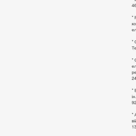
46
* 
ко
ел
* 
Те
*
ел
ре
24
* 
ін
92
* 
в
13