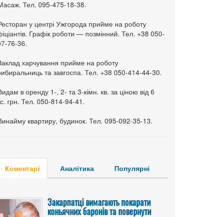
Масаж. Тел. 095-475-18-38.
 Ресторан у центрі Ужгорода прийме на роботу
іціантів. Графік роботи — позмінний. Тел. +38 050-
7-76-36.
 Заклад харчування прийме на роботу
ибиральниць та завгоспа. Тел. +38 050-414-44-30.
Видам в оренду 1-, 2- та 3-кімн. кв. за ціною від 6
с. грн. Тел. 050-814-94-41.
Винайму квартиру, будинок. Тел. 095-092-35-13.
Коментарі
Аналітика
Популярні
Закарпатці вимагають покарати
коньячних баронів та повернути