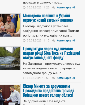
держави в цілому, - пов...
05.08.2026 11:26
Коменарів - 0
Молодіжна політика в Україні
отримує новий вагомий поштовх
Сьогодні відбулося установче
засідання новосформованої Палати
регіональних молодіжних конг...
05.08.2026 11:15
Коменарів - 0
Прокуратура через суд вимагає
надати річці Біла Тиса на Рахівщині
статус заповідного фонду
На Закарпатті прокуратура через суд
вимагає надати статус природно-
заповідного фонду 400 г...
03.08.2026 19:53
Коменарів - 0
Віктор Микита за дорученням
Президента представив громаді
Київщини нового голову області
За дорученням Президента