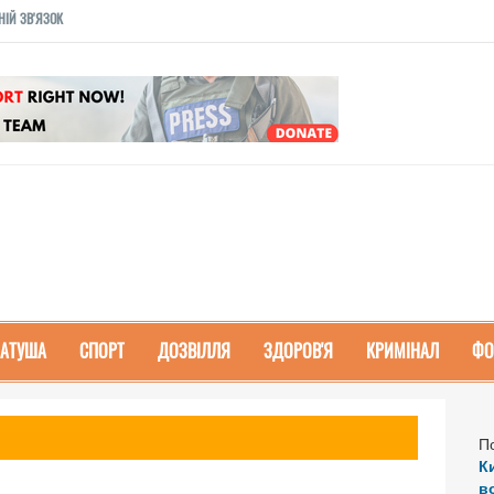
НІЙ ЗВ'ЯЗОК
РАТУША
СПОРТ
ДОЗВІЛЛЯ
ЗДОРОВ'Я
КРИМІНАЛ
ФО
П
К
в