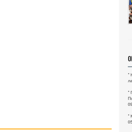
О
*
ла
*
По
0
* 
0