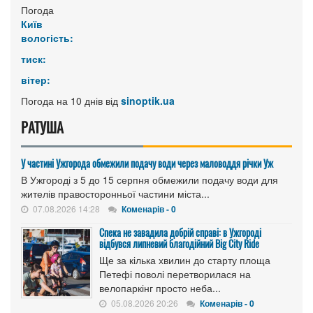
Погода
Київ
вологість:
тиск:
вітер:
Погода на 10 днів від
sinoptik.ua
РАТУША
У частині Ужгорода обмежили подачу води через маловоддя річки Уж
В Ужгороді з 5 до 15 серпня обмежили подачу води для
жителів правосторонньої частини міста...
07.08.2026 14:28
Коменарів - 0
Спека не завадила добрій справі: в Ужгороді
відбувся липневий благодійний Big City Ride
Ще за кілька хвилин до старту площа
Петефі поволі перетворилася на
велопаркінг просто неба...
05.08.2026 20:26
Коменарів - 0