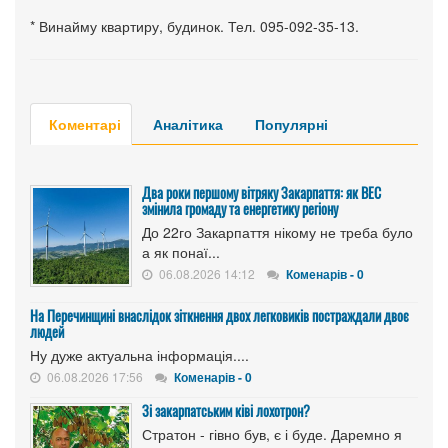
* Винайму квартиру, будинок. Тел. 095-092-35-13.
Коментарі
Аналітика
Популярні
Два роки першому вітряку Закарпаття: як ВЕС
змінила громаду та енергетику регіону
До 22го Закарпаття нікому не треба було
а як понаї...
06.08.2026 14:12
Коменарів - 0
На Перечинщині внаслідок зіткнення двох легковиків постраждали двоє
людей
Ну дуже актуальна інформація....
06.08.2026 17:56
Коменарів - 0
Зі закарпатським ківі лохотрон?
Стратон - гівно був, є і буде. Даремно я