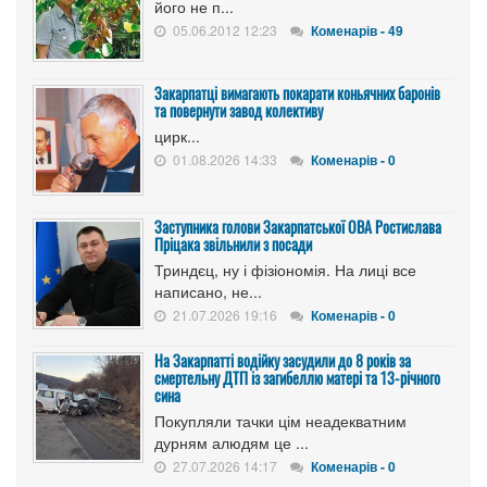
його не п...
05.06.2012 12:23
Коменарів - 49
Закарпатці вимагають покарати коньячних баронів
та повернути завод колективу
цирк...
01.08.2026 14:33
Коменарів - 0
Заступника голови Закарпатської ОВА Ростислава
Пріцака звільнили з посади
Триндєц, ну і фізіономія. На лиці все
написано, не...
21.07.2026 19:16
Коменарів - 0
На Закарпатті водійку засудили до 8 років за
смертельну ДТП із загибеллю матері та 13-річного
сина
Покупляли тачки цім неадекватним
дурням алюдям це ...
27.07.2026 14:17
Коменарів - 0