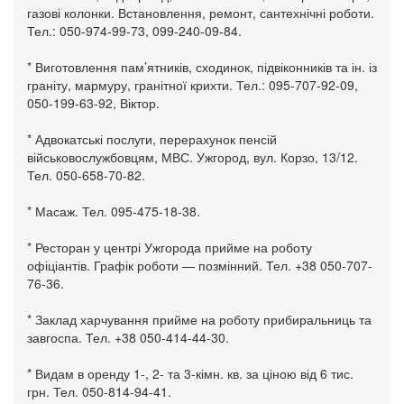
газові колонки. Встановлення, ремонт, сантехнічні роботи.
Тел.: 050-974-99-73, 099-240-09-84.
* Виготовлення пам’ятників, сходинок, підвіконників та ін. із
граніту, мармуру, гранітної крихти. Тел.: 095-707-92-09,
050-199-63-92, Віктор.
* Адвокатські послуги, перерахунок пенсій
військовослужбовцям, МВС. Ужгород, вул. Корзо, 13/12.
Тел. 050-658-70-82.
* Масаж. Тел. 095-475-18-38.
* Ресторан у центрі Ужгорода прийме на роботу
офіціантів. Графік роботи — позмінний. Тел. +38 050-707-
76-36.
* Заклад харчування прийме на роботу прибиральниць та
завгоспа. Тел. +38 050-414-44-30.
* Видам в оренду 1-, 2- та 3-кімн. кв. за ціною від 6 тис.
грн. Тел. 050-814-94-41.