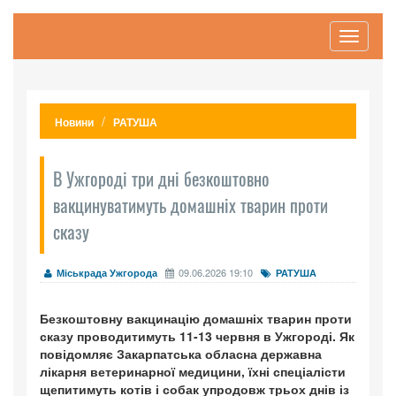
Toggle
navigati
Новини
РАТУША
В Ужгороді три дні безкоштовно
вакцинуватимуть домашніх тварин проти
сказу
09.06.2026 19:10
Міськрада Ужгорода
РАТУША
Безкоштовну вакцинацію домашніх тварин проти
сказу проводитимуть 11-13 червня в Ужгороді. Як
повідомляє Закарпатська обласна державна
лікарня ветеринарної медицини, їхні спеціалісти
щепитимуть котів і собак упродовж трьох днів із