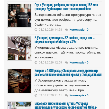
Cуд в Ужгороді розірвав договір на понад 155 млн
грн щодо будівництва автотранспортної бази
Закарпатська обласна прокуратура через
суд домоглася розірвання договору на
будівництво ав...
04.08.2026 14:58
Коменарів - 0
В Ужгороді демонтують 32 вивіски, серед них –
відомої кав'ярні «Shtefanyo V&V»
Ужгородська міська рада оприлюднила
список вивісок, табличок, кронштейнів, які
встановили ...
04.08.2026 12:59
Коменарів - 0
Вперше з 1986 року: у Закарпатському драмтеатрі
розпочали повне оновлення крісел у глядацькій залі
У Закарпатському академічному
обласному українському музично-
драматичному театрі імені бра...
03.08.2026 21:41
Коменарів - 0
Впродовж тижня півсотні дітей з Ужгорода
відпочивали в угорському місті-побратимі Обуда-