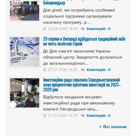
Бекашмедьєр
Для дітей, які потребують особливої
соціальної підтримки організували
насичену програму, р...
03.08.2026 13:48
Коменарів - 0
29 серпня в Ужгороді відбудеться традиційний забіг
на честь полеглих Героїв
До Дня пам’яті захисників України
обласний центр Закарпаття долучиться
до загальнонаціонал...
27.07.2026 19:39
Коменарів - 0
Інвестиційна рада схвалила Середньостроковий
план пріоритетних публічних інвестицій на 2027–
2029 рок
Відбулося засідання місцевої
інвестиційної ради при виконавчому
комітеті Ужгородської місь...
27.07.2026 14:25
Коменарів - 0
Всі новини