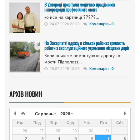
В Ужгороді привітали медичних працівників
напередодні професійного свята
ко йсе на картинці ?????...
24.07.2026 22:00
Коменарів - 0
На Закарпатті одразу в кількох районах тривають
роботи з експлуатаційного утримання місцевих доріг
Коли почнете ремонтувати дорогу та
мости Підполозз...
25.07.2026 13:57
Коменарів - 0
АРХІВ НОВИН
Серпень
2026
Ндл
Пнд
Втр
Срд
Чтв
Птн
Сбт
26
27
28
29
30
31
1
7
2
3
4
5
6
8