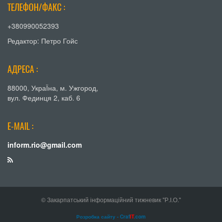
ТЕЛЕФОН/ФАКС :
+380990052393
Редактор: Петро Гойс
АДРЕСА :
88000, УкраЇна, м. Ужгород,
вул. Фединця 2, каб. 6
E-MAIL :
inform.rio@gmail.com
© Закарпатський інформаційний тижневик "Р.І.О."
Розробка сайту - Craf
IT
.com