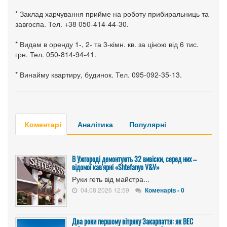
* Заклад харчування прийме на роботу прибиральниць та
завгоспа. Тел. +38 050-414-44-30.
* Видам в оренду 1-, 2- та 3-кімн. кв. за ціною від 6 тис.
грн. Тел. 050-814-94-41.
* Винайму квартиру, будинок. Тел. 095-092-35-13.
Коментарі
Аналітика
Популярні
В Ужгороді демонтують 32 вивіски, серед них –
відомої кав'ярні «Shtefanyo V&V»
Руки геть від майстра...
04.08.2026 12:59
Коменарів - 0
Два роки першому вітряку Закарпаття: як ВЕС