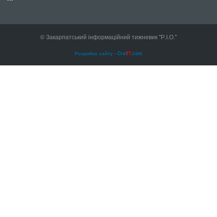
© Закарпатський інформаційний тижневик "Р.І.О."
Розробка сайту - Craf
IT
.com