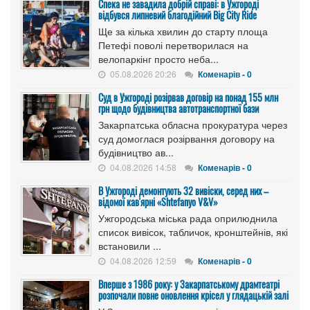
Спека не завадила добрій справі: в Ужгороді
відбувся липневий благодійний Big City Ride
Ще за кілька хвилин до старту площа
Петефі поволі перетворилася на
велопаркінг просто неба...
05.08.2026 20:26
Коменарів - 0
Cуд в Ужгороді розірвав договір на понад 155 млн
грн щодо будівництва автотранспортної бази
Закарпатська обласна прокуратура через
суд домоглася розірвання договору на
будівництво ав...
04.08.2026 14:58
Коменарів - 0
В Ужгороді демонтують 32 вивіски, серед них –
відомої кав'ярні «Shtefanyo V&V»
Ужгородська міська рада оприлюднила
список вивісок, табличок, кронштейнів, які
встановили ...
04.08.2026 12:59
Коменарів - 0
Вперше з 1986 року: у Закарпатському драмтеатрі
розпочали повне оновлення крісел у глядацькій залі