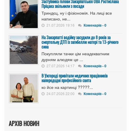
Заступника голови Закарпатської ОВА Ростислава
Пріцака звільнили з посади
Триндєц, ну і фізіономія. На лиці все
написано, не...
21.07.2026 19:16
Коменарів - 0
На Закарпатті водійку засудили до 8 років за
смертельну ДТП із загибеллю матері та 13-річного
сина
Покупляли тачки цім неадекватним
дурням алюдям це ...
27.07.2026 14:17
Коменарів - 0
В Ужгороді привітали медичних працівників
напередодні професійного свята
ко йсе на картинці ?????...
24.07.2026 22:00
Коменарів - 0
АРХІВ НОВИН