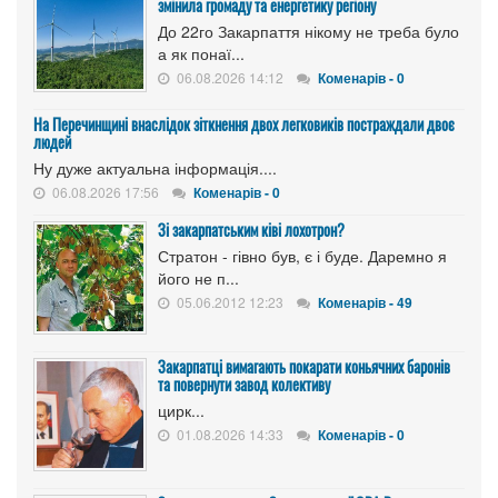
змінила громаду та енергетику регіону
До 22го Закарпаття нікому не треба було
а як понаї...
06.08.2026 14:12
Коменарів - 0
На Перечинщині внаслідок зіткнення двох легковиків постраждали двоє
людей
Ну дуже актуальна інформація....
06.08.2026 17:56
Коменарів - 0
Зі закарпатським ківі лохотрон?
Стратон - гівно був, є і буде. Даремно я
його не п...
05.06.2012 12:23
Коменарів - 49
Закарпатці вимагають покарати коньячних баронів
та повернути завод колективу
цирк...
01.08.2026 14:33
Коменарів - 0