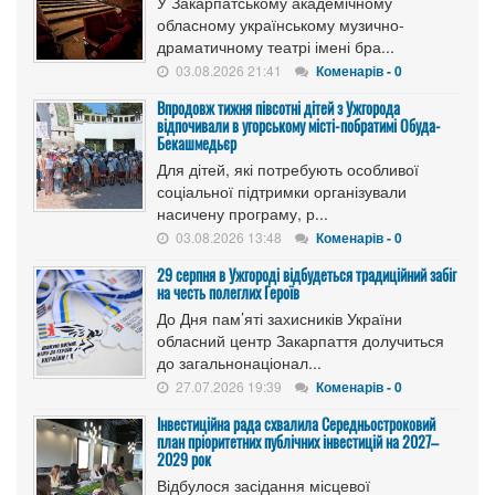
У Закарпатському академічному
обласному українському музично-
драматичному театрі імені бра...
03.08.2026 21:41
Коменарів - 0
Впродовж тижня півсотні дітей з Ужгорода
відпочивали в угорському місті-побратимі Обуда-
Бекашмедьєр
Для дітей, які потребують особливої
соціальної підтримки організували
насичену програму, р...
03.08.2026 13:48
Коменарів - 0
29 серпня в Ужгороді відбудеться традиційний забіг
на честь полеглих Героїв
До Дня пам’яті захисників України
обласний центр Закарпаття долучиться
до загальнонаціонал...
27.07.2026 19:39
Коменарів - 0
Інвестиційна рада схвалила Середньостроковий
план пріоритетних публічних інвестицій на 2027–
2029 рок
Відбулося засідання місцевої