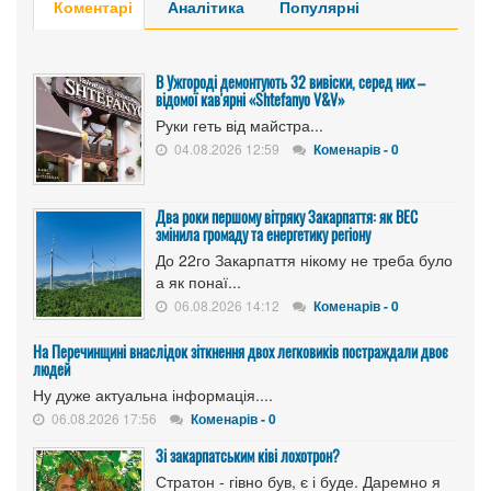
Коментарі
Аналітика
Популярні
В Ужгороді демонтують 32 вивіски, серед них –
відомої кав'ярні «Shtefanyo V&V»
Руки геть від майстра...
04.08.2026 12:59
Коменарів - 0
Два роки першому вітряку Закарпаття: як ВЕС
змінила громаду та енергетику регіону
До 22го Закарпаття нікому не треба було
а як понаї...
06.08.2026 14:12
Коменарів - 0
На Перечинщині внаслідок зіткнення двох легковиків постраждали двоє
людей
Ну дуже актуальна інформація....
06.08.2026 17:56
Коменарів - 0
Зі закарпатським ківі лохотрон?
Стратон - гівно був, є і буде. Даремно я