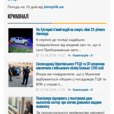
Погода на 10 днів від
sinoptik.ua
КРИМІНАЛ
На Хустщині п’яний водій на смерть збив 33-річного
пішохода
6 серпня до поліції надійшло
повідомлення від медиків про те, що в
селі Приборжавське авто...
07.08.2026 14:32
Коменарів - 0
Експосадовці Мукачівського РТЦК та СП незаконно
виключили з військового обліку близько 1200 осіб
Вчора ми повідомляли, що у Мукачеві
відбуваються обшуки у посадовців ТЦК та
ВЛК у справі п...
07.08.2026 11:30
Коменарів - 0
Пенсіонера підозрюють у ґвалтуванні двох
малолітніх сестер: про злочин дізналися завдяки
психологу
За процесуального керівництва окружної