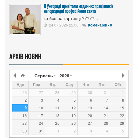
В Ужгороді привітали медичних працівників
напередодні професійного свята
ко йсе на картинці ?????...
24.07.2026 22:00
Коменарів - 0
АРХІВ НОВИН
Серпень
2026
Ндл
Пнд
Втр
Срд
Чтв
Птн
Сбт
26
27
28
29
30
31
1
2
3
4
5
6
7
8
9
10
11
12
13
14
15
16
17
18
19
20
21
22
23
24
25
26
27
28
29
30
31
1
2
3
4
5