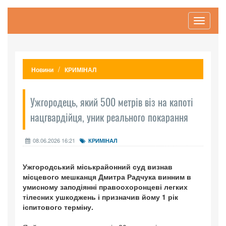
Toggle
navigati
Новини
КРИМІНАЛ
Ужгородець, який 500 метрів віз на капоті
нацгвардійця, уник реального покарання
08.06.2026 16:21
КРИМІНАЛ
Ужгородський міськрайонний суд визнав
місцевого мешканця Дмитра Радчука винним в
умисному заподіянні правоохоронцеві легких
тілесних ушкоджень і призначив йому 1 рік
іспитового терміну.