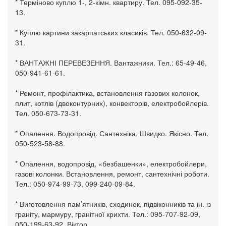
* Терміново куплю 1-, 2-кімн. квартиру. Тел. 095-092-35-
13.
* Куплю картини закарпатських класиків. Тел. 050-632-09-
31.
* ВАНТАЖНІ ПЕРЕВЕЗЕННЯ. Вантажники. Тел.: 65-49-46,
050-941-61-61.
* Ремонт, профілактика, встановлення газових колонок,
плит, котлів (двоконтурних), конвекторів, електробойлерів.
Тел. 050-673-73-31.
* Опалення. Водопровід. Сантехніка. Швидко. Якісно. Тел.
050-523-58-88.
* Опалення, водопровід, «безбашенки», електробойлери,
газові колонки. Встановлення, ремонт, сантехнічні роботи.
Тел.: 050-974-99-73, 099-240-09-84.
* Виготовлення пам’ятників, сходинок, підвіконників та ін. із
граніту, мармуру, гранітної крихти. Тел.: 095-707-92-09,
050-199-63-92, Віктор.