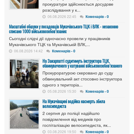
прокуратури здійснюється досудове
розслідування у к...
06.08.2026 22:45
Коменарів - 0
Масштабні обшуки у посадовців Мукачівського ТЦК і ВЛК - незаконно
списано 1000 військовозобов’язаних
Сьогодні слідчі дії одночасно провели у працівників
Мукачівського ТЦК та Мукачівській ВЛК,...
06.08.2026 14:42
Коменарів - 0
На Закарпатті судитимуть інструктора ТЦК,
обвинуваченого у катуванні військовозобов’язаного
Прокуроратурою скеровано до суду
обвинувальний акт стосовно інструктора
одного з територіа...
05.08.2026 15:30
Коменарів - 0
На Мукачівщині водійка насмерть збила
велосипедиста
2 серпня до поліції надійшло
повідомлення від медиків про
госпіталізацію велосипедиста, як...
03.08.2026 19:50
Коменарів - 0