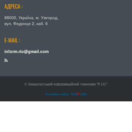
АДРЕСА :
88000, УкраЇна, м. Ужгород,
вул. Фединця 2, каб. 6
E-MAIL :
inform.rio@gmail.com
© Закарпатський інформаційний тижневик "Р.І.О."
Розробка сайту - Craf
IT
.com