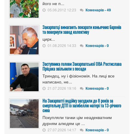
його не п...
05.06.2012 12:23
Коменарів - 49
Закарпатці вимагають покарати коньячних баронів
та повернути завод колективу
цирк...
01.08.2026 14:33
Коменарів - 0
Заступника голови Закарпатської ОВА Ростислава
Пріцака звільнили з посади
Триндєц, ну і фізіономія. На лиці все
написано, не...
21.07.2026 19:16
Коменарів - 0
На Закарпатті водійку засудили до 8 років за
смертельну ДТП із загибеллю матері та 13-річного
сина
Покупляли тачки цім неадекватним
дурням алюдям це ...
27.07.2026 14:17
Коменарів - 0