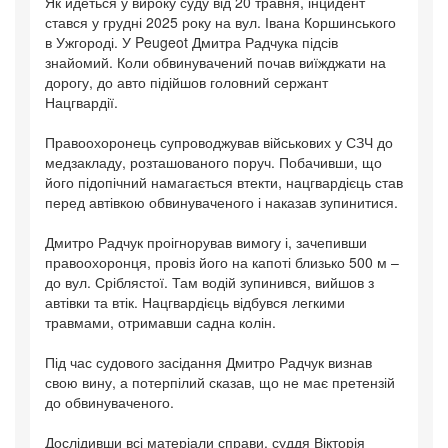
Як йдеться у вироку суду від 20 травня, інцидент
стався у грудні 2025 року на вул. Івана Коршинського
в Ужгороді. У Peugeot Дмитра Радчука підсів
знайомий. Коли обвинувачений почав виїжджати на
дорогу, до авто підійшов головний сержант
Нацгвардії.
Правоохоронець супроводжував військових у СЗЧ до
медзакладу, розташованого поруч. Побачивши, що
його підопічний намагається втекти, нацгвардієць став
перед автівкою обвинуваченого і наказав зупинитися.
Дмитро Радчук проігнорував вимогу і, зачепивши
правоохоронця, провіз його на капоті близько 500 м –
до вул. Сріблястої. Там водій зупинився, вийшов з
автівки та втік. Нацгвардієць відбувся легкими
травмами, отримавши садна колін.
Під час судового засідання Дмитро Радчук визнав
свою вину, а потерпілий сказав, що не має претензій
до обвинуваченого.
Дослідивши всі матеріали справи, суддя Вікторія