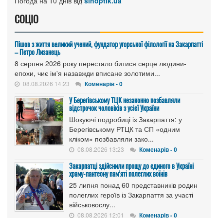
Погода на 10 днів від
sinoptik.ua
СОЦІО
Пішов з життя великий учений, фундатор угорської філології на Закарпатті
– Петро Лизанець
8 серпня 2026 року перестало битися серце людини-
епохи, чиє ім'я назавжди вписане золотими...
08.08.2026 14:23
Коменарів - 0
У Берегівському ТЦК незаконно позбавляли
відстрочок чоловіків з усієї України
Шокуючі подробиці із Закарпаття: у
Берегівському РТЦК та СП «одним
кліком» позбавляли зако...
08.08.2026 13:23
Коменарів - 0
Закарпатці здійснили прощу до єдиного в Україні
храму-пантеону пам’яті полеглих воїнів
25 липня понад 60 представників родин
полеглих героїв із Закарпаття за участі
військовослу...
08.08.2026 12:01
Коменарів - 0