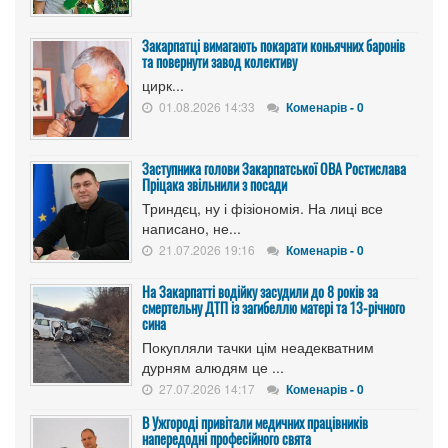
Закарпатці вимагають покарати коньячних баронів
та повернути завод колективу
цирк...
01.08.2026 14:33
Коменарів - 0
Заступника голови Закарпатської ОВА Ростислава
Пріцака звільнили з посади
Триндєц, ну і фізіономія. На лиці все
написано, не...
21.07.2026 19:16
Коменарів - 0
На Закарпатті водійку засудили до 8 років за
смертельну ДТП із загибеллю матері та 13-річного
сина
Покупляли тачки цім неадекватним
дурням алюдям це ...
27.07.2026 14:17
Коменарів - 0
В Ужгороді привітали медичних працівників
напередодні професійного свята