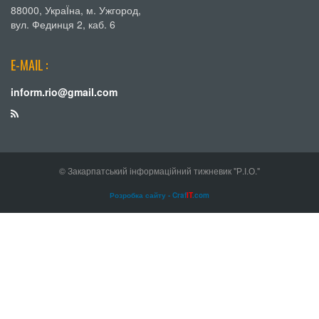
88000, УкраЇна, м. Ужгород,
вул. Фединця 2, каб. 6
E-MAIL :
inform.rio@gmail.com
© Закарпатський інформаційний тижневик "Р.І.О."
Розробка сайту - Craf
IT
.com