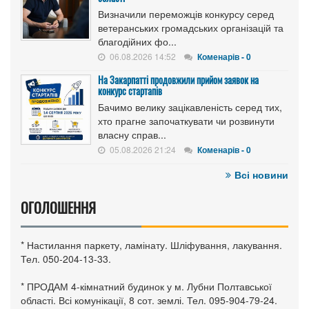
Визначили переможців конкурсу серед
ветеранських громадських організацій та
благодійних фо...
06.08.2026 14:52
Коменарів - 0
На Закарпатті продовжили прийом заявок на
конкурс стартапів
Бачимо велику зацікавленість серед тих,
хто прагне започаткувати чи розвинути
власну справ...
05.08.2026 21:24
Коменарів - 0
Всі новини
ОГОЛОШЕННЯ
* Настилання паркету, ламінату. Шліфування, лакування.
Тел. 050-204-13-33.
* ПРОДАМ 4-кімнатний будинок у м. Лубни Полтавської
області. Всі комунікації, 8 сот. землі. Тел. 095-904-79-24.