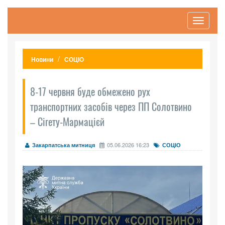
Toggle
navigati
Новини
СОЦІО
8-17 червня буде обмежено рух
транспортних засобів через ПП Солотвино
– Сігету-Мармацієй
05.06.2026 16:23
Закарпатська митниця
СОЦІО