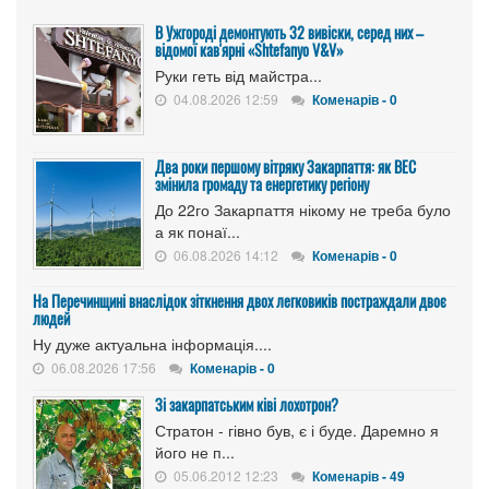
В Ужгороді демонтують 32 вивіски, серед них –
відомої кав'ярні «Shtefanyo V&V»
Руки геть від майстра...
04.08.2026 12:59
Коменарів - 0
Два роки першому вітряку Закарпаття: як ВЕС
змінила громаду та енергетику регіону
До 22го Закарпаття нікому не треба було
а як понаї...
06.08.2026 14:12
Коменарів - 0
На Перечинщині внаслідок зіткнення двох легковиків постраждали двоє
людей
Ну дуже актуальна інформація....
06.08.2026 17:56
Коменарів - 0
Зі закарпатським ківі лохотрон?
Стратон - гівно був, є і буде. Даремно я
його не п...
05.06.2012 12:23
Коменарів - 49