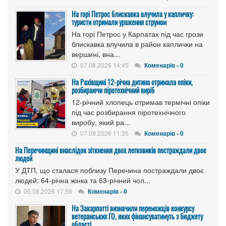
На горі Петрос блискавка влучила у капличку:
туристи отримали ураження струмом
На горі Петрос у Карпатах під час грози
блискавка влучила в район каплички на
вершині, вна...
07.08.2026 14:45
Коменарів - 0
На Рахівщині 12-річна дитина отримала опіки,
розбираючи піротехнічний виріб
12-річний хлопець отримав термічні опіки
під час розбирання піротехнічного
виробу, який ра...
07.08.2026 11:35
Коменарів - 0
На Перечинщині внаслідок зіткнення двох легковиків постраждали двоє
людей
У ДТП, що сталася поблизу Перечина постраждали двоє
людей: 64-річна жінка та 63-річний чол...
06.08.2026 17:56
Коменарів - 0
На Закарпатті визначили переможців конкурсу
ветеранських ГО, яких фінансуватимуть з бюджету
області