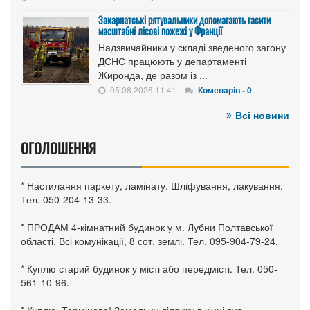
Закарпатські рятувальники допомагають гасити
масштабні лісові пожежі у Франції
Надзвичайники у складі зведеного загону
ДСНС працюють у департаменті
Жиронда, де разом із ...
05.08.2026 11:41
Коменарів - 0
Всі новини
ОГОЛОШЕННЯ
* Настилання паркету, ламінату. Шліфування, лакування.
Тел. 050-204-13-33.
* ПРОДАМ 4-кімнатний будинок у м. Лубни Полтавської
області. Всі комунікації, 8 сот. землі. Тел. 095-904-79-24.
* Куплю старий будинок у місті або передмісті. Тел. 050-
561-10-96.
* Куплю. Терміново! Земельну ділянку в кінці вул.