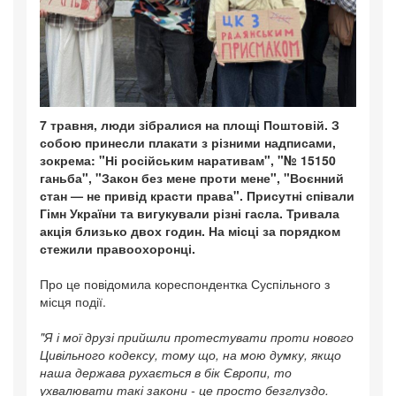
7 травня, люди зібралися на площі Поштовій. З
собою принесли плакати з різними надписами,
зокрема: "Ні російським наративам", "№ 15150
ганьба", "Закон без мене проти мене", "Воєнний
стан — не привід красти права". Присутні співали
Гімн України та вигукували різні гасла. Тривала
акція близько двох годин. На місці за порядком
стежили правоохоронці.
Про це повідомила кореспондентка Суспільного з
місця події.
"Я і мої друзі прийшли протестувати проти нового
Цивільного кодексу, тому що, на мою думку, якщо
наша держава рухається в бік Європи, то
ухвалювати такі закони - це просто безглуздо.