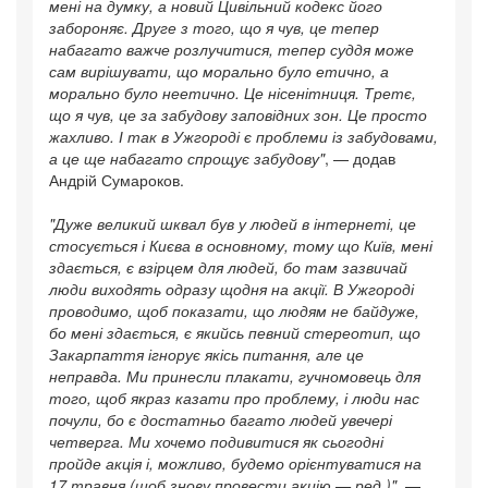
мені на думку, а новий Цивільний кодекс його
забороняє. Друге з того, що я чув, це тепер
набагато важче розлучитися, тепер суддя може
сам вирішувати, що морально було етично, а
морально було неетично. Це нісенітниця. Третє,
що я чув, це за забудову заповідних зон. Це просто
жахливо. І так в Ужгороді є проблеми із забудовами,
а це ще набагато спрощує забудову"
, — додав
Андрій Сумароков.
"Дуже великий шквал був у людей в інтернеті, це
стосується і Києва в основному, тому що Київ, мені
здається, є взірцем для людей, бо там зазвичай
люди виходять одразу щодня на акції. В Ужгороді
проводимо, щоб показати, що людям не байдуже,
бо мені здається, є якийсь певний стереотип, що
Закарпаття ігнорує якісь питання, але це
неправда. Ми принесли плакати, гучномовець для
того, щоб якраз казати про проблему, і люди нас
почули, бо є достатньо багато людей увечері
четверга. Ми хочемо подивитися як сьогодні
пройде акція і, можливо, будемо орієнтуватися на
17 травня (щоб знову провести акцію — ред.)"
, —