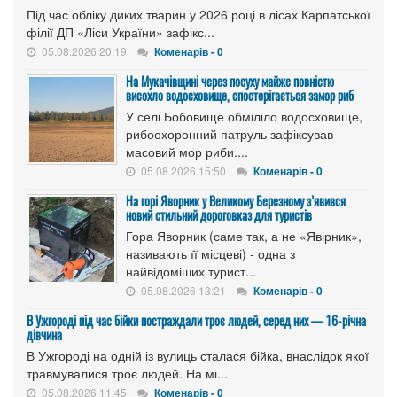
Під час обліку диких тварин у 2026 році в лісах Карпатської
філії ДП «Ліси України» зафікс...
05.08.2026 20:19
Коменарів - 0
На Мукачівщині через посуху майже повністю
висохло водосховище, спостерігається замор риб
У селі Бобовище обміліло водосховище,
рибоохоронний патруль зафіксував
масовий мор риби....
05.08.2026 15:50
Коменарів - 0
На горі Яворник у Великому Березному з’явився
новий стильний дороговказ для туристів
Гора Яворник (саме так, а не «Явірник»,
називають її місцеві) - одна з
найвідоміших турист...
05.08.2026 13:21
Коменарів - 0
В Ужгороді під час бійки постраждали троє людей, серед них — 16-річна
дівчина
В Ужгороді на одній із вулиць сталася бійка, внаслідок якої
травмувалися троє людей. На мі...
05.08.2026 11:45
Коменарів - 0