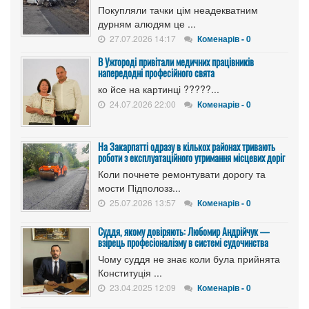
Покупляли тачки цім неадекватним
дурням алюдям це ...
27.07.2026 14:17
Коменарів - 0
В Ужгороді привітали медичних працівників
напередодні професійного свята
ко йсе на картинці ?????...
24.07.2026 22:00
Коменарів - 0
На Закарпатті одразу в кількох районах тривають
роботи з експлуатаційного утримання місцевих доріг
Коли почнете ремонтувати дорогу та
мости Підполозз...
25.07.2026 13:57
Коменарів - 0
Суддя, якому довіряють: Любомир Андрійчук —
взірець професіоналізму в системі судочинства
Чому суддя не знає коли була прийнята
Конституція ...
23.04.2025 12:09
Коменарів - 0