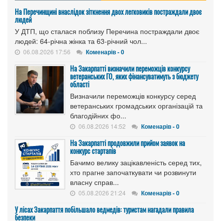
На Перечинщині внаслідок зіткнення двох легковиків постраждали двоє
людей
У ДТП, що сталася поблизу Перечина постраждали двоє
людей: 64-річна жінка та 63-річний чол...
06.08.2026 17:56
Коменарів - 0
На Закарпатті визначили переможців конкурсу
ветеранських ГО, яких фінансуватимуть з бюджету
області
Визначили переможців конкурсу серед
ветеранських громадських організацій та
благодійних фо...
06.08.2026 14:52
Коменарів - 0
На Закарпатті продовжили прийом заявок на
конкурс стартапів
Бачимо велику зацікавленість серед тих,
хто прагне започаткувати чи розвинути
власну справ...
05.08.2026 21:24
Коменарів - 0
У лісах Закарпаття побільшало ведмедів: туристам нагадали правила
безпеки