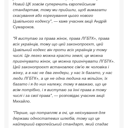
Новий ЦК зовсім суперечить європейським
стандартам, тому ми прийшли, щоб вимагати
скасування або корегування цього нового
Цивільного кодексу"
, — каже учасник акції Андрій
Сумароков.
"Я виступаю за права жінок, права ЛГБТК+, права
всіх українців, тому що цей законопроєкт, цей
Цивільний кодекс він проти всіх українців у тому
числі. Це легко можна красти землі, це можна
пригнічувати жінок, це можна пригнічувати ЛГБТК+.
Цей законопроєкт встановлює сім'ю як чоловіка і
жінку, а в нас не два гендери, у нас їх багато, у нас
люди ЛГБТК+, а це не одна людина на мільйон, їх
багато і я до них належу, тому я вважаю, що це
всім потрібно, і я виступаю за їхні права в тому
числі і за свої права"
, — розповідає учасник акції
Михайло.
"Перше, що потрапляє в очі, це неіснування для
держави одностатевих шлюбів, тому що це
найперший європейський стандарт, який спадає