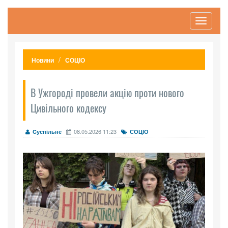
Toggle
navigati
Новини
СОЦІО
В Ужгороді провели акцію проти нового
Цивільного кодексу
08.05.2026 11:23
Cуспільне
СОЦІО