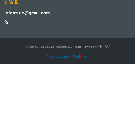
E-MAIL :
inform.rio@gmail.com
© Закарпатський інформаційний тижневик "Р.І.О."
Розробка сайту - Craf
IT
.com