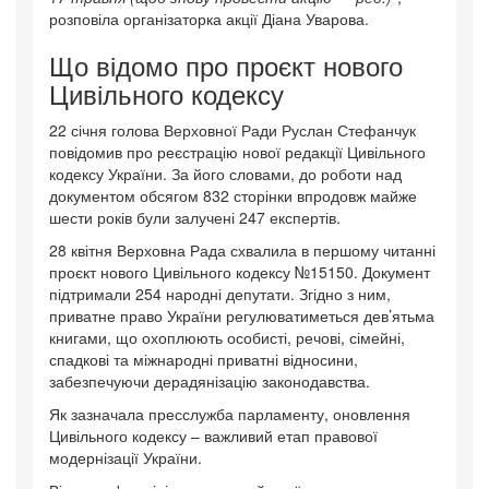
розповіла організаторка акції Діана Уварова.
Що відомо про проєкт нового
Цивільного кодексу
22 січня голова Верховної Ради Руслан Стефанчук
повідомив про реєстрацію нової редакції Цивільного
кодексу України. За його словами, до роботи над
документом обсягом 832 сторінки впродовж майже
шести років були залучені 247 експертів.
28 квітня Верховна Рада схвалила в першому читанні
проєкт нового Цивільного кодексу №15150. Документ
підтримали 254 народні депутати. Згідно з ним,
приватне право України регулюватиметься дев’ятьма
книгами, що охоплюють особисті, речові, сімейні,
спадкові та міжнародні приватні відносини,
забезпечуючи дерадянізацію законодавства.
Як зазначала пресслужба парламенту, оновлення
Цивільного кодексу – важливий етап правової
модернізації України.