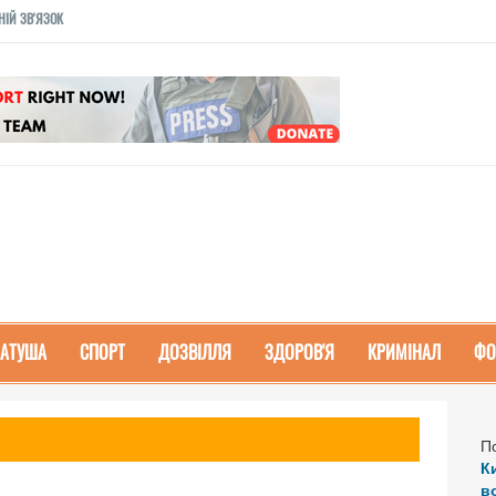
НІЙ ЗВ'ЯЗОК
РАТУША
СПОРТ
ДОЗВІЛЛЯ
ЗДОРОВ'Я
КРИМІНАЛ
ФО
П
К
в