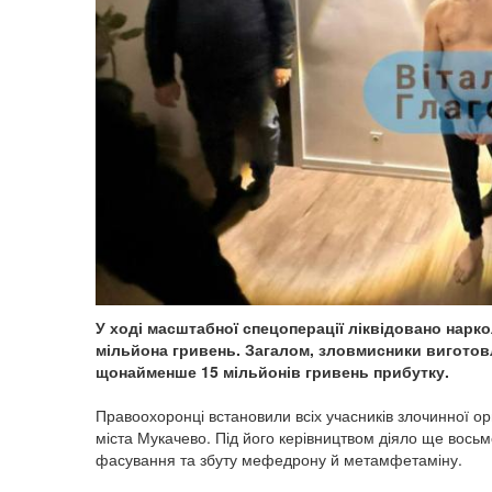
У ході масштабної спецоперації ліквідовано нарк
мільйона гривень. Загалом, зловмисники виготовл
щонайменше 15 мільйонів гривень прибутку.
Правоохоронці встановили всіх учасників злочинної о
міста Мукачево. Під його керівництвом діяло ще восьм
фасування та збуту мефедрону й метамфетаміну.