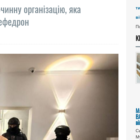
чинну організацію, яка
т
ві
мефедрон
По
К
М
В
в
Сь
Му