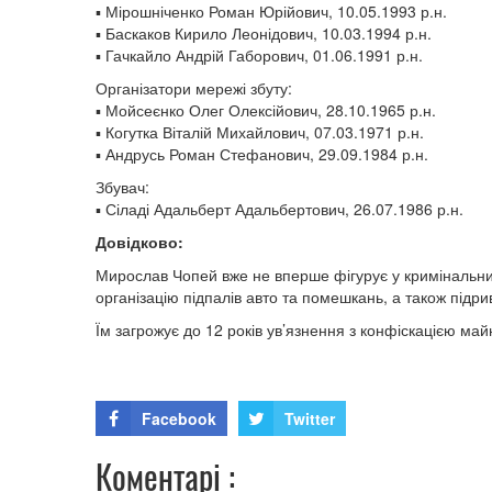
▪️ Мірошніченко Роман Юрійович, 10.05.1993 р.н.
▪️ Баскаков Кирило Леонідович, 10.03.1994 р.н.
▪️ Гачкайло Андрій Габорович, 01.06.1991 р.н.
Організатори мережі збуту:
▪️ Мойсеєнко Олег Олексійович, 28.10.1965 р.н.
▪️ Когутка Віталій Михайлович, 07.03.1971 р.н.
▪️ Андрусь Роман Стефанович, 29.09.1984 р.н.
Збувач:
▪️ Сіладі Адальберт Адальбертович, 26.07.1986 р.н.
Довідково:
Мирослав Чопей вже не вперше фігурує у кримінальни
організацію підпалів авто та помешкань, а також підр
Їм загрожує до 12 років ув’язнення з конфіскацією май
Facebook
Twitter
Коментарі :