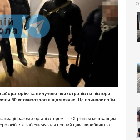
олабораторію та вилучено психотропів на півтора
яли 50 кг психотропів щомісячно. Це приносило їм
рганізації разом з організатором — 43-річним мешканцем
еро осіб, які забезпечували повний цикл виробництва,