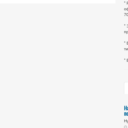
*
оф
70
*
пр
* 
ти
* 
Н
п
Ну