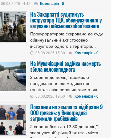
06.08.2026 14:42
Коменарів - 0
На Закарпатті судитимуть
інструктора ТЦК, обвинуваченого у
катуванні військовозобов’язаного
Прокуроратурою скеровано до суду
обвинувальний акт стосовно
інструктора одного з територіа...
05.08.2026 15:30
Коменарів - 0
На Мукачівщині водійка насмерть
збила велосипедиста
2 серпня до поліції надійшло
повідомлення від медиків про
госпіталізацію велосипедиста, як...
03.08.2026 19:50
Коменарів - 0
Повалили на землю та відібрали 9
000 гривень: у Виноградові
затримали грабіжників
2 серпня близько 12:30 до поліції
звернувся 49-річний житель міста