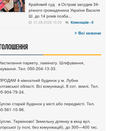
Крайовий суд в Остраві засудив 34-
річного громадянина України Василя
Ш. до 14 років позба...
01.08.2026 15:09
Коменарів - 0
Всі новини
ГОЛОШЕННЯ
 Настилання паркету, ламінату. Шліфування,
кування. Тел. 050-204-13-33.
 ПРОДАМ 4-кімнатний будинок у м. Лубни
лтавської області. Всі комунікації, 8 сот. землі. Тел.
95-904-79-24.
Куплю старий будинок у місті або передмісті. Тел.
50-561-10-96.
Куплю. Терміново! Земельну ділянку в кінці вул.
горської (у полі, без комунікацій), до 300—400 тис.