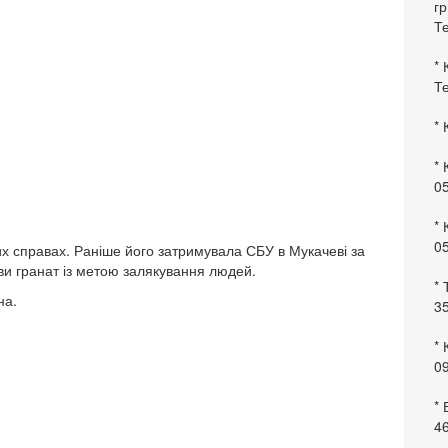
гр
Те
* 
Те
* 
* 
0
* 
0
х справах. Раніше його затримувала СБУ в Мукачеві за
иви гранат із метою залякування людей.
* 
на.
35
* 
09
*
46