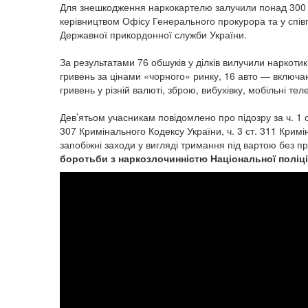
Для знешкодження наркокартелю залучили понад 300 
керівництвом Офісу Генерального прокурора та у спів
Державної прикордонної служби України.
За результатами 76 обшуків у ділків вилучили наркоти
гривень за цінами «чорного» ринку, 16 авто — включаю
гривень у різній валюті, зброю, вибухівку, мобільні те
Дев’ятьом учасникам повідомлено про підозру за ч. 1 ст
307 Кримінального Кодексу України, ч. 3 ст. 311 Кри
запобіжні заходи у вигляді тримання під вартою без 
боротьби з наркозлочинністю Національної поліці