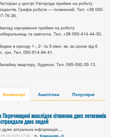
 Ресторан у центрі Ужгорода прийме на роботу
іціантів. Графік роботи — позмінний. Тел. +38 050-
7-76-36.
 Заклад харчування прийме на роботу
ибиральниць та завгоспа. Тел. +38 050-414-44-30.
Видам в оренду 1-, 2- та 3-кімн. кв. за ціною від 6
с. грн. Тел. 050-814-94-41.
Винайму квартиру, будинок. Тел. 095-092-35-13.
Коментарі
Аналітика
Популярні
а Перечинщині внаслідок зіткнення двох легковиків
остраждали двоє людей
 дуже актуальна інформація....
06.08.2026 17:56
Коменарів - 0