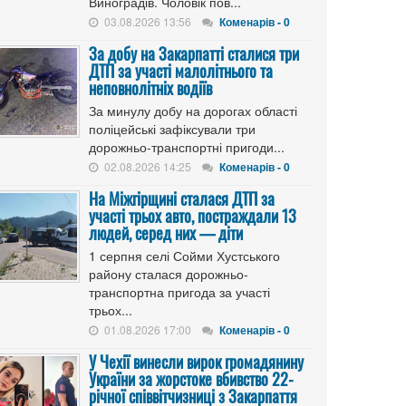
Виноградів. Чоловік пов...
03.08.2026 13:56
Коменарів - 0
За добу на Закарпатті сталися три
ДТП за участі малолітнього та
неповнолітніх водіїв
За минулу добу на дорогах області
поліцейські зафіксували три
дорожньо-транспортні пригоди...
02.08.2026 14:25
Коменарів - 0
На Міжгірщині сталася ДТП за
участі трьох авто, постраждали 13
людей, серед них — діти
1 серпня селі Сойми Хустського
району сталася дорожньо-
транспортна пригода за участі
трьох...
01.08.2026 17:00
Коменарів - 0
У Чехії винесли вирок громадянину
України за жорстоке вбивство 22-
річної співвітчизниці з Закарпаття