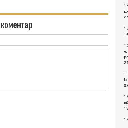
* 
ко
ел
 коментар
* 
Те
*
ел
ре
24
* 
ін
92
* 
в
13
* 