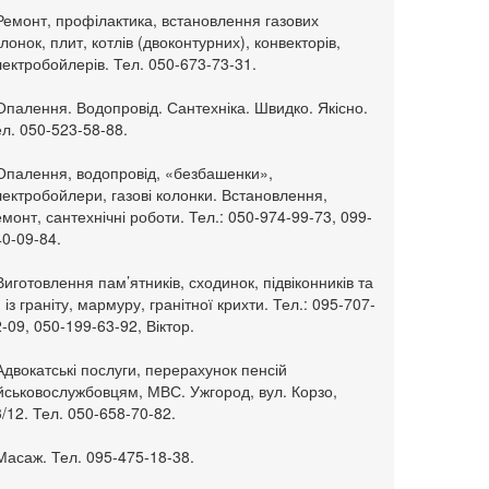
Ремонт, профілактика, встановлення газових
лонок, плит, котлів (двоконтурних), конвекторів,
ектробойлерів. Тел. 050-673-73-31.
Опалення. Водопровід. Сантехніка. Швидко. Якісно.
л. 050-523-58-88.
 Опалення, водопровід, «безбашенки»,
ектробойлери, газові колонки. Встановлення,
монт, сантехнічні роботи. Тел.: 050-974-99-73, 099-
0-09-84.
Виготовлення пам’ятників, сходинок, підвіконників та
. із граніту, мармуру, гранітної крихти. Тел.: 095-707-
-09, 050-199-63-92, Віктор.
Адвокатські послуги, перерахунок пенсій
ійськовослужбовцям, МВС. Ужгород, вул. Корзо,
/12. Тел. 050-658-70-82.
Масаж. Тел. 095-475-18-38.