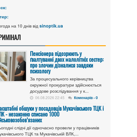
иск:
тер:
года на 10 днів від
sinoptik.ua
РИМІНАЛ
Пенсіонера підозрюють у
ґвалтуванні двох малолітніх сестер:
про злочин дізналися завдяки
психологу
За процесуального керівництва
окружної прокуратури здійснюється
досудове розслідування у к...
06.08.2026 22:45
Коменарів - 0
асштабні обшуки у посадовців Мукачівського ТЦК і
ЛК - незаконно списано 1000
ійськовозобов’язаних
огодні слідчі дії одночасно провели у працівників
качівського ТЦК та Мукачівській ВЛК,...