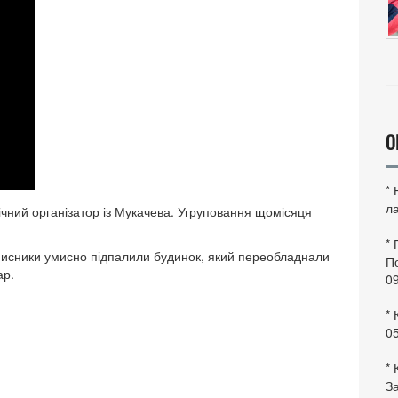
О
*
ла
чний організатор із Мукачева. Угруповання щомісяця
*
вмисники умисно підпалили будинок, який переобладнали
По
ар.
0
* 
0
* 
За