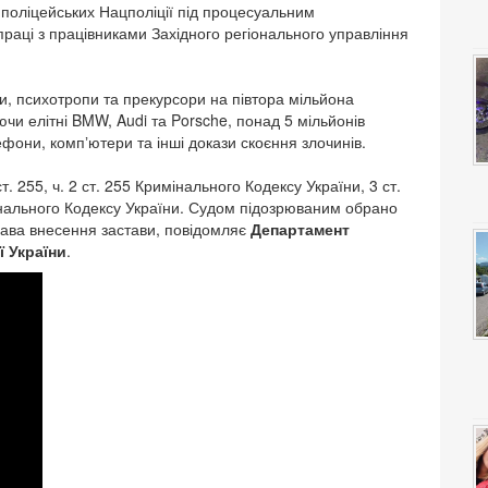
поліцейських Нацполіції під процесуальним
праці з працівниками Західного регіонального управління
ки, психотропи та прекурсори на півтора мільйона
чи елітні BMW, Audi та Porsche, понад 5 мільйонів
лефони, компʼютери та інші докази скоєння злочинів.
. 255, ч. 2 ст. 255 Кримінального Кодексу України, 3 ст.
мінального Кодексу України. Судом підозрюваним обрано
права внесення застави, повідомляє
Департамент
ї України
.