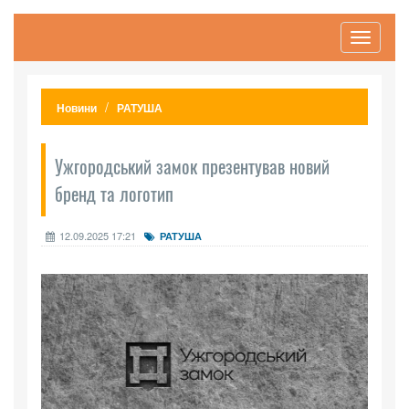
Toggle
navigati
Новини
РАТУША
Ужгородський замок презентував новий
бренд та логотип
12.09.2025 17:21
РАТУША