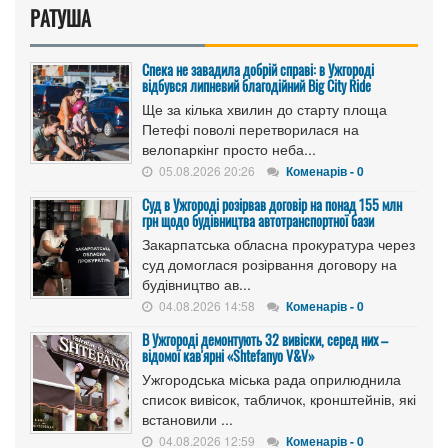
РАТУША
Спека не завадила добрій справі: в Ужгороді
відбувся липневий благодійний Big City Ride
Ще за кілька хвилин до старту площа
Петефі поволі перетворилася на
велопаркінг просто неба...
05.08.2026 20:26
Коменарів - 0
Cуд в Ужгороді розірвав договір на понад 155 млн
грн щодо будівництва автотранспортної бази
Закарпатська обласна прокуратура через
суд домоглася розірвання договору на
будівництво ав...
04.08.2026 14:58
Коменарів - 0
В Ужгороді демонтують 32 вивіски, серед них –
відомої кав'ярні «Shtefanyo V&V»
Ужгородська міська рада оприлюднила
список вивісок, табличок, кронштейнів, які
встановили ...
04.08.2026 12:59
Коменарів - 0