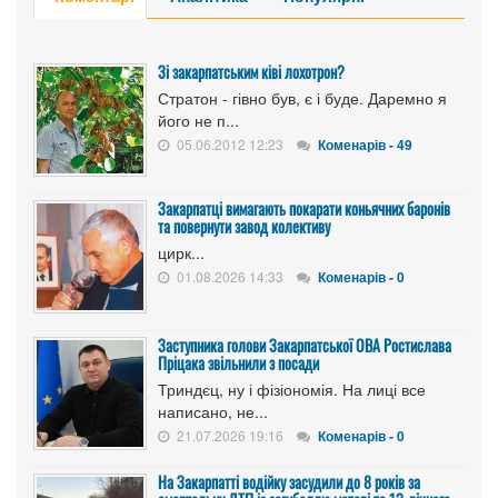
Зі закарпатським ківі лохотрон?
Стратон - гівно був, є і буде. Даремно я
його не п...
05.06.2012 12:23
Коменарів - 49
Закарпатці вимагають покарати коньячних баронів
та повернути завод колективу
цирк...
01.08.2026 14:33
Коменарів - 0
Заступника голови Закарпатської ОВА Ростислава
Пріцака звільнили з посади
Триндєц, ну і фізіономія. На лиці все
написано, не...
21.07.2026 19:16
Коменарів - 0
На Закарпатті водійку засудили до 8 років за