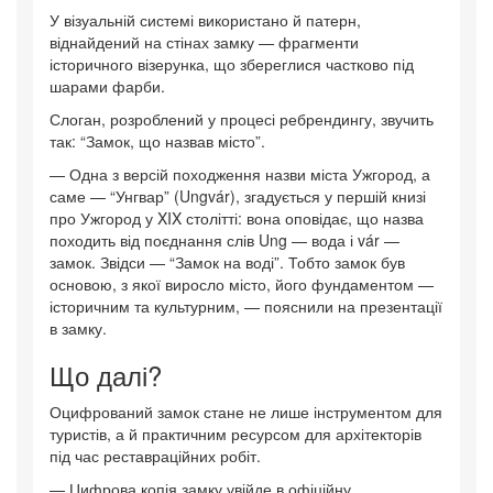
У візуальній системі використано й патерн,
віднайдений на стінах замку — фрагменти
історичного візерунка, що збереглися частково під
шарами фарби.
Слоган, розроблений у процесі ребрендингу, звучить
так: “Замок, що назвав місто”.
— Одна з версій походження назви міста Ужгород, а
саме — “Унгвар” (Ungvár), згадується у першій книзі
про Ужгород у XIX столітті: вона оповідає, що назва
походить від поєднання слів Ung — вода і vár —
замок. Звідси — “Замок на воді”. Тобто замок був
основою, з якої виросло місто, його фундаментом —
історичним та культурним, — пояснили на презентації
в замку.
Що далі?
Оцифрований замок стане не лише інструментом для
туристів, а й практичним ресурсом для архітекторів
під час реставраційних робіт.
— Цифрова копія замку увійде в офіційну