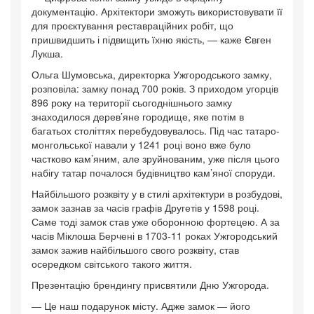
документацію. Архітектори зможуть використовувати її
для проєктування реставраційних робіт, що
пришвидшить і підвищить їхню якість, — каже Євген
Лукша.
Ольга Шумовська, директорка Ужгородського замку,
розповіла: замку понад 700 років. З приходом угорців
896 року на території сьогоднішнього замку
знаходилося дерев’яне городище, яке потім в
багатьох століттях перебудовувалось. Під час татаро-
монгольської навали у 1241 році воно вже було
частково кам’яним, але зруйнованим, уже після цього
набігу татар почалося будівництво кам’яної споруди.
Найбільшого розквіту у в стилі архітектури в розбудові,
замок зазнав за часів графів Другетів у 1598 році.
Саме тоді замок став уже оборонною фортецею. А за
часів Міклоша Берчені в 1703-11 роках Ужгородський
замок зажив найбільшого свого розквіту, став
осередком світського такого життя.
Презентацію брендингу присвятили Дню Ужгорода.
— Це наш подарунок місту. Адже замок — його