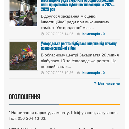
план пріоритетних публічних інвестицій на 2027–
2029 рок
Відбулося засідання місцевої
інвестиційної ради при виконавчому
комітеті Ужгородської місь...
27.07.2026 14:25
Коменарів - 0
Ужгородська регата відбулася вперше від початку
повномасштабної війни
В обласному центрі Закарпаття 26 липня
відбулася 13-та Ужгородська регата. Це
перший запли...
27.07.2026 10:36
Коменарів - 0
Всі новини
ОГОЛОШЕННЯ
* Настилання паркету, ламінату. Шліфування, лакування.
Тел. 050-204-13-33.