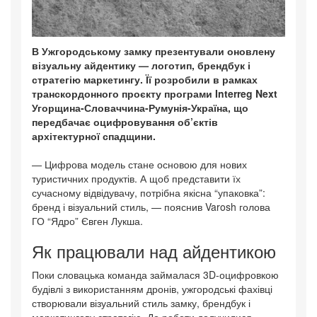
В Ужгородському замку презентували оновлену
візуальну айдентику — логотип, брендбук і
стратегію маркетингу. Її розробили в рамках
транскордонного проєкту програми Interreg Next
Угорщина-Словаччина-Румунія-Україна, що
передбачає оцифровування об’єктів
архітектурної спадщини.
— Цифрова модель стане основою для нових
туристичних продуктів. А щоб представити їх
сучасному відвідувачу, потрібна якісна “упаковка”:
бренд і візуальний стиль, — пояснив Varosh голова
ГО “Ядро” Євген Лукша.
Як працювали над айдентикою
Поки словацька команда займалася 3D-оцифровкою
будівлі з використанням дронів, ужгородські фахівці
створювали візуальний стиль замку, брендбук і