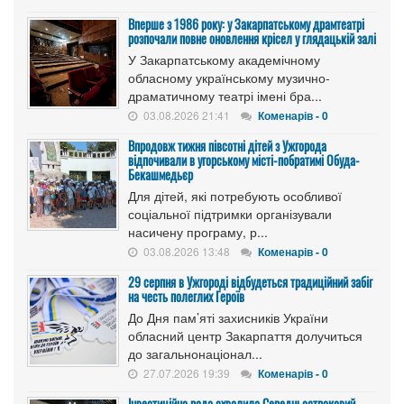
Вперше з 1986 року: у Закарпатському драмтеатрі
розпочали повне оновлення крісел у глядацькій залі
У Закарпатському академічному
обласному українському музично-
драматичному театрі імені бра...
03.08.2026 21:41
Коменарів - 0
Впродовж тижня півсотні дітей з Ужгорода
відпочивали в угорському місті-побратимі Обуда-
Бекашмедьєр
Для дітей, які потребують особливої
соціальної підтримки організували
насичену програму, р...
03.08.2026 13:48
Коменарів - 0
29 серпня в Ужгороді відбудеться традиційний забіг
на честь полеглих Героїв
До Дня пам’яті захисників України
обласний центр Закарпаття долучиться
до загальнонаціонал...
27.07.2026 19:39
Коменарів - 0
Інвестиційна рада схвалила Середньостроковий