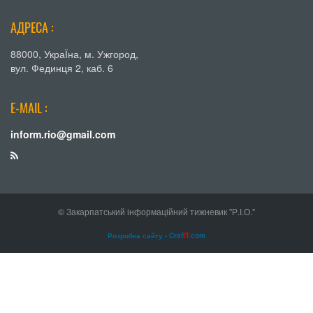
АДРЕСА :
88000, УкраЇна, м. Ужгород,
вул. Фединця 2, каб. 6
E-MAIL :
inform.rio@gmail.com
© Закарпатський інформаційний тижневик "Р.І.О."
Розробка сайту - Craf
IT
.com