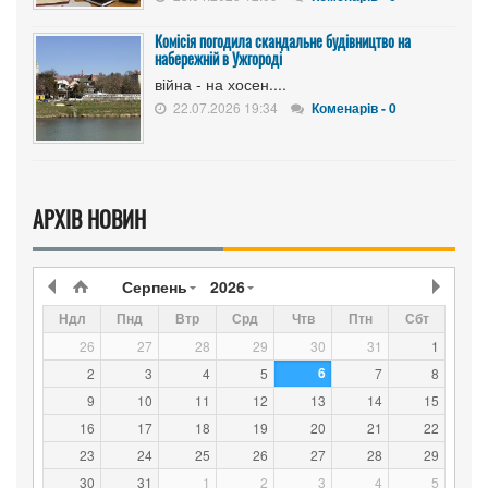
Комісія погодила скандальне будівництво на
набережній в Ужгороді
війна - на хосен....
22.07.2026 19:34
Коменарів - 0
АРХІВ НОВИН
Серпень
2026
Ндл
Пнд
Втр
Срд
Чтв
Птн
Сбт
26
27
28
29
30
31
1
6
2
3
4
5
7
8
9
10
11
12
13
14
15
16
17
18
19
20
21
22
23
24
25
26
27
28
29
30
31
1
2
3
4
5