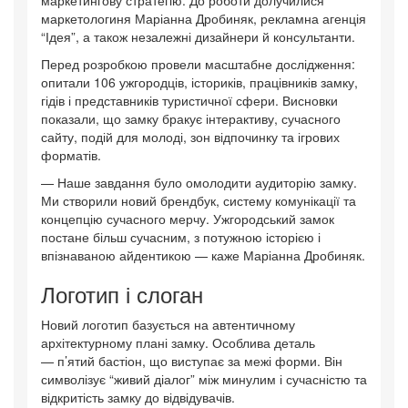
маркетингову стратегію. До роботи долучилися
маркетологиня Маріанна Дробиняк, рекламна агенція
“Ідея”, а також незалежні дизайнери й консультанти.
Перед розробкою провели масштабне дослідження:
опитали 106 ужгородців, істориків, працівників замку,
гідів і представників туристичної сфери. Висновки
показали, що замку бракує інтерактиву, сучасного
сайту, подій для молоді, зон відпочинку та ігрових
форматів.
— Наше завдання було омолодити аудиторію замку.
Ми створили новий брендбук, систему комунікації та
концепцію сучасного мерчу. Ужгородський замок
постане більш сучасним, з потужною історією і
впізнаваною айдентикою — каже Маріанна Дробиняк.
Логотип і слоган
Новий логотип базується на автентичному
архітектурному плані замку. Особлива деталь
— п’ятий бастіон, що виступає за межі форми. Він
символізує “живий діалог” між минулим і сучасністю та
відкритість замку до відвідувачів.