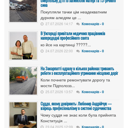
смертельну ДТП із загибеллю матері та 13-річного
сина
Покупляли тачки цім неадекватним
дурням алюдям це ...
27.07.2026 14:17
Коменарів - 0
В Ужгороді привітали медичних працівників
напередодні професійного свята
ко йсе на картинці ?????...
24.07.2026 22:00
Коменарів - 0
На Закарпатті одразу в кількох районах тривають
роботи з експлуатаційного утримання місцевих доріг
Коли почнете ремонтувати дорогу та
мости Підполозз...
25.07.2026 13:57
Коменарів - 0
Суддя, якому довіряють: Любомир Андрійчук —
взірець професіоналізму в системі судочинства
Чому суддя не знає коли була прийнята
Конституція ...
23.04.2025 12:09
Коменарів - 0