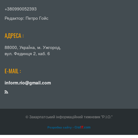
+380990052393
Редактор: Петро Гойс
АДРЕСА :
88000, УкраЇна, м. Ужгород,
вул. Фединця 2, каб. 6
E-MAIL :
inform.rio@gmail.com
© Закарпатський інформаційний тижневик "Р.І.О."
Розробка сайту - Craf
IT
.com