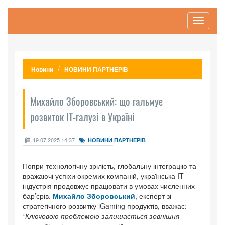
Toggle
navigati
Новини
НОВИНИ ПАРТНЕРІВ
Михайло Зборовський: що гальмує
розвиток IT-галузі в Україні
19.07.2025 14:37
НОВИНИ ПАРТНЕРІВ
Попри технологічну зрілість, глобальну інтеграцію та
вражаючі успіхи окремих компаній, українська IT-
індустрія продовжує працювати в умовах численних
бар’єрів.
Михайло Зборовський
, експерт зі
стратегічного розвитку iGaming продуктів, вважає:
“Ключовою проблемою залишається зовнішня