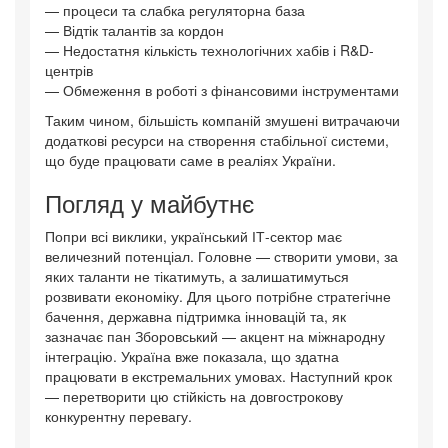
— процеси та слабка регуляторна база
— Відтік талантів за кордон
— Недостатня кількість технологічних хабів і R&D-
центрів
— Обмеження в роботі з фінансовими інструментами
Таким чином, більшість компаній змушені витрачаючи
додаткові ресурси на створення стабільної системи,
що буде працювати саме в реаліях України.
Погляд у майбутнє
Попри всі виклики, український ІТ-сектор має
величезний потенціал. Головне — створити умови, за
яких таланти не тікатимуть, а залишатимуться
розвивати економіку. Для цього потрібне стратегічне
бачення, державна підтримка інновацій та, як
зазначає пан Зборовський — акцент на міжнародну
інтеграцію. Україна вже показала, що здатна
працювати в екстремальних умовах. Наступний крок
— перетворити цю стійкість на довгострокову
конкурентну перевагу.