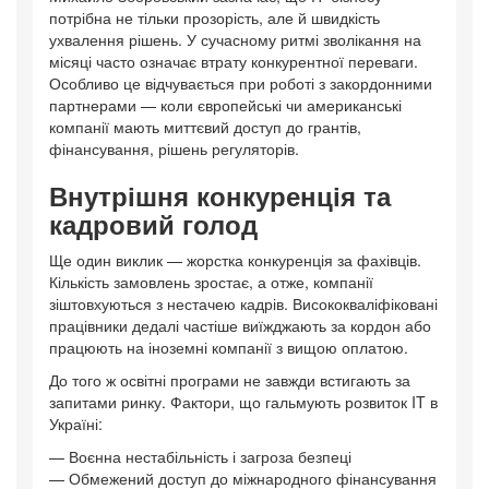
потрібна не тільки прозорість, але й швидкість
ухвалення рішень. У сучасному ритмі зволікання на
місяці часто означає втрату конкурентної переваги.
Особливо це відчувається при роботі з закордонними
партнерами — коли європейські чи американські
компанії мають миттєвий доступ до грантів,
фінансування, рішень регуляторів.
Внутрішня конкуренція та
кадровий голод
Ще один виклик — жорстка конкуренція за фахівців.
Кількість замовлень зростає, а отже, компанії
зіштовхуються з нестачею кадрів. Висококваліфіковані
працівники дедалі частіше виїжджають за кордон або
працюють на іноземні компанії з вищою оплатою.
До того ж освітні програми не завжди встигають за
запитами ринку. Фактори, що гальмують розвиток IT в
Україні:
— Воєнна нестабільність і загроза безпеці
— Обмежений доступ до міжнародного фінансування