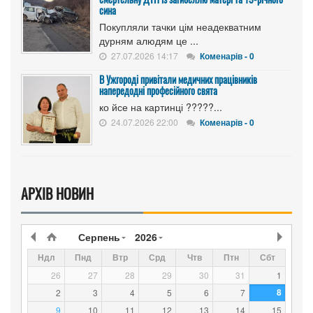
сина
Покупляли тачки цім неадекватним
дурням алюдям це ...
27.07.2026 14:17
Коменарів - 0
В Ужгороді привітали медичних працівників
напередодні професійного свята
ко йсе на картинці ?????...
24.07.2026 22:00
Коменарів - 0
АРХІВ НОВИН
Серпень
2026
Ндл
Пнд
Втр
Срд
Чтв
Птн
Сбт
26
27
28
29
30
31
1
8
2
3
4
5
6
7
9
10
11
12
13
14
15