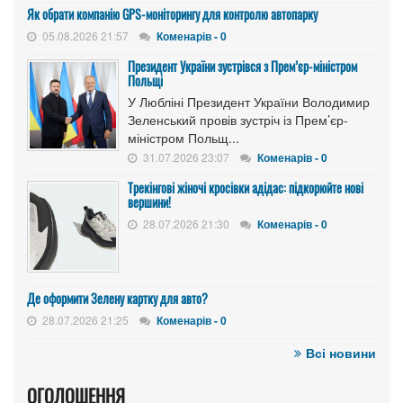
Як обрати компанію GPS-моніторингу для контролю автопарку
05.08.2026 21:57
Коменарів - 0
Президент України зустрівся з Прем’єр-міністром
Польщі
У Любліні Президент України Володимир
Зеленський провів зустріч із Прем’єр-
міністром Польщ...
31.07.2026 23:07
Коменарів - 0
Трекінгові жіночі кросівки адідас: підкорюйте нові
вершини!
28.07.2026 21:30
Коменарів - 0
Де оформити Зелену картку для авто?
28.07.2026 21:25
Коменарів - 0
Всі новини
ОГОЛОШЕННЯ