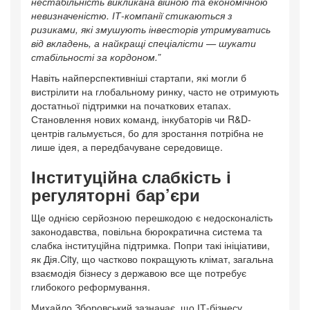
нестабільність викликана війною та економічною
невизначеністю. ІТ-компанії стикаються з
ризиками, які змушують інвесторів утримуватись
від вкладень, а найкращі спеціалісти — шукати
стабільності за кордоном.”
Навіть найперспективніші стартапи, які могли б
вистрілити на глобальному ринку, часто не отримують
достатньої підтримки на початкових етапах.
Становлення нових команд, інкубаторів чи R&D-
центрів гальмується, бо для зростання потрібна не
лише ідея, а передбачуване середовище.
Інституційна слабкість і
регуляторні бар’єри
Ще однією серйозною перешкодою є недосконалість
законодавства, повільна бюрократична система та
слабка інституційна підтримка. Попри такі ініціативи,
як Дія.City, що частково покращують клімат, загальна
взаємодія бізнесу з державою все ще потребує
глибокого реформування.
Михайло Зборовський зазначає, що ІТ-бізнесу