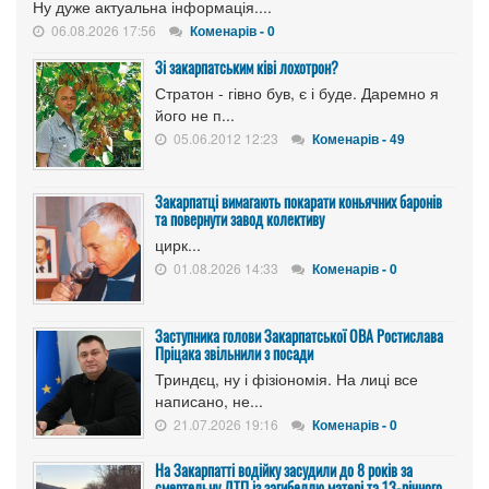
Ну дуже актуальна інформація....
06.08.2026 17:56
Коменарів - 0
Зі закарпатським ківі лохотрон?
Стратон - гівно був, є і буде. Даремно я
його не п...
05.06.2012 12:23
Коменарів - 49
Закарпатці вимагають покарати коньячних баронів
та повернути завод колективу
цирк...
01.08.2026 14:33
Коменарів - 0
Заступника голови Закарпатської ОВА Ростислава
Пріцака звільнили з посади
Триндєц, ну і фізіономія. На лиці все
написано, не...
21.07.2026 19:16
Коменарів - 0
На Закарпатті водійку засудили до 8 років за
смертельну ДТП із загибеллю матері та 13-річного