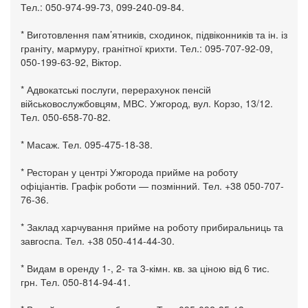
Тел.: 050-974-99-73, 099-240-09-84.
* Виготовлення пам’ятників, сходинок, підвіконників та ін. із
граніту, мармуру, гранітної крихти. Тел.: 095-707-92-09,
050-199-63-92, Віктор.
* Адвокатські послуги, перерахунок пенсій
військовослужбовцям, МВС. Ужгород, вул. Корзо, 13/12.
Тел. 050-658-70-82.
* Масаж. Тел. 095-475-18-38.
* Ресторан у центрі Ужгорода прийме на роботу
офіціантів. Графік роботи — позмінний. Тел. +38 050-707-
76-36.
* Заклад харчування прийме на роботу прибиральниць та
завгоспа. Тел. +38 050-414-44-30.
* Видам в оренду 1-, 2- та 3-кімн. кв. за ціною від 6 тис.
грн. Тел. 050-814-94-41.