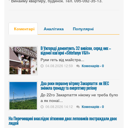
* Винайму квартиру, будинок. Тел. 095-092-35-13.
Коментарі
Аналітика
Популярні
В Ужгороді демонтують 32 вивіски, серед них –
відомої кав'ярні «Shtefanyo V&V»
Руки геть від майстра...
04.08.2026 12:59
Коменарів - 0
Два роки першому вітряку Закарпаття: як ВЕС
змінила громаду та енергетику регіону
До 22го Закарпаття нікому не треба було
а як понаї...
06.08.2026 14:12
Коменарів - 0
На Перечинщині внаслідок зіткнення двох легковиків постраждали двоє
людей