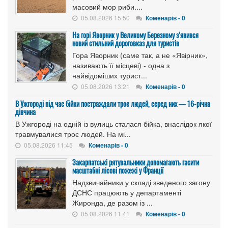
масовий мор риби....
05.08.2026 15:50
Коменарів - 0
На горі Яворник у Великому Березному з’явився
новий стильний дороговказ для туристів
Гора Яворник (саме так, а не «Явірник»,
називають її місцеві) - одна з
найвідоміших турист...
05.08.2026 13:21
Коменарів - 0
В Ужгороді під час бійки постраждали троє людей, серед них — 16-річна
дівчина
В Ужгороді на одній із вулиць сталася бійка, внаслідок якої
травмувалися троє людей. На мі...
05.08.2026 11:45
Коменарів - 0
Закарпатські рятувальники допомагають гасити
масштабні лісові пожежі у Франції
Надзвичайники у складі зведеного загону
ДСНС працюють у департаменті
Жиронда, де разом із ...
05.08.2026 11:41
Коменарів - 0