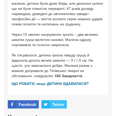
малюка: дитина була дуже бліда, але дихальні шляхи
ще не були повністю перекриті. 47 років досвіду
пармедика, доведені до автоматизму швидкі і
професійні дії — миттю розчато серію ковзних ударів
поміж лопаток та натискань на груднину.
Через 10 хвилин напружених зусиль – два великих
шматки груші вилетіли назовні. Малеча одразу
порожевіла та голосно закричала.
Як з’ясувалося, дитина гризла тверду грушу й
відкусила досить великі шматки — 3 і 1,5 см. На
щастя, усе закінчилося добре. Малюка разом з
мамою доправили до Тячівської лікарні на
обстеження, повідомляє
103 Закарпаття
.
ЩО РОБИТИ, якщо ДИТИНА ВДАВИЛАСЯ?
Facebook
Twitter