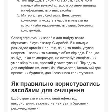
Тип відходів. Присутність жирів, туалетного
паперу або великої кількості органіки впливає
на ефективність різних засобів.
Матеріал вигрібної ями. Деякі хімічні
компоненти можуть з часом впливати на
пластик або герметичність старих бетонних
конструкцій.
Серед ефективних засобів для побуту варто
відзначити біоутилізатор Скарабей. Він швидко
розкладає органічні рештки, жири та папір, усуває
неприємні запахи та зменшує об’єм відходів. Працює
за будь-якої температури, не потребує спеціальних
умов зберігання, простий у застосуванні. Підходить
для вигрібних ям, септиків і біотуалетів, ідеальний для
приватних будинків, дач і сезонного користування.
Як правильно користуватись
засобами для очищення
Щоб отримати максимальний ефект від
використання, важливо не нехтувати базовими
рекомендаціями: