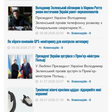
Володимир Зеленський обговорив із Марком Рютте
умови постачання Україні ракет-перехоплювачів
Президент України Володимир
Зеленський провів телефонну розмову з
Генеральним секретарем Н...
06.08.2026 22:55
Коменарів - 0
Як обрати компанію GPS-моніторингу для контролю автопарку
05.08.2026 21:57
Коменарів - 0
Президент України зустрівся з Прем’єр-міністром
Польщі
У Любліні Президент України Володимир
Зеленський провів зустріч із Прем’єр-
міністром Польщ...
31.07.2026 23:07
Коменарів - 0
Трекінгові жіночі кросівки адідас: підкорюйте нові
вершини!
28.07.2026 21:30
Коменарів - 0