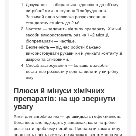
Дозування — обирається відповідно до об’єму
вигрібної ями та ступеня її забруднення.
Зазвичай одна упаковка розрахована на
стандартну ємність до 2 м³.
Частота — залежить від типу препарату. Хімічні
засоби використовують раз на 1–2 місяці,
біопрепарати — частіше.
Безпечність — під час роботи бажано
використовувати рукавички й уникати контакту зі
шкірою та слизовими.
Спосіб застосування — більшість засобів
достатньо розвести у воді та вилити у вигрібну
яму.
Плюси й мінуси хімічних
препаратів: на що звернути
увагу
Хімія для вигрібних ям — це швидкість і ефективність.
Вона ідеально підходить у випадках, коли потрібно
розв’язати проблему негайно. Препарати такого типу
працюють навіть взимку, не залежать від температури