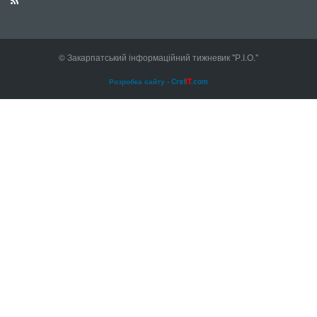
© Закарпатський інформаційний тижневик "Р.І.О."
Розробка сайту - Craf
IT
.com