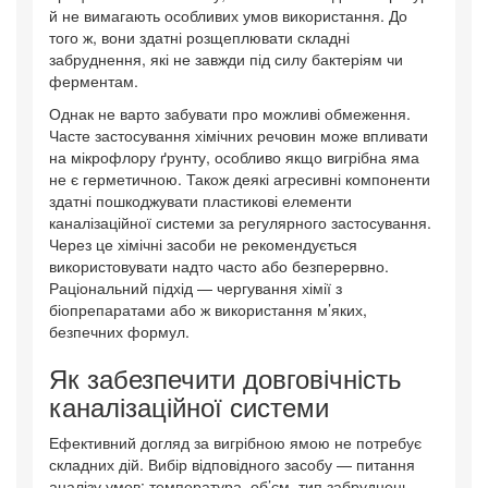
й не вимагають особливих умов використання. До
того ж, вони здатні розщеплювати складні
забруднення, які не завжди під силу бактеріям чи
ферментам.
Однак не варто забувати про можливі обмеження.
Часте застосування хімічних речовин може впливати
на мікрофлору ґрунту, особливо якщо вигрібна яма
не є герметичною. Також деякі агресивні компоненти
здатні пошкоджувати пластикові елементи
каналізаційної системи за регулярного застосування.
Через це хімічні засоби не рекомендується
використовувати надто часто або безперервно.
Раціональний підхід — чергування хімії з
біопрепаратами або ж використання м’яких,
безпечних формул.
Як забезпечити довговічність
каналізаційної системи
Ефективний догляд за вигрібною ямою не потребує
складних дій. Вибір відповідного засобу — питання
аналізу умов: температура, об’єм, тип забруднень.