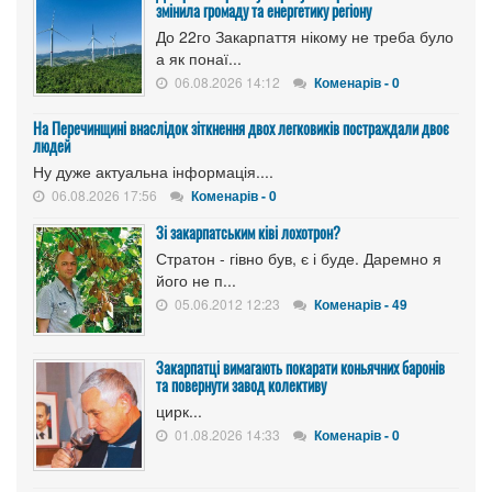
змінила громаду та енергетику регіону
До 22го Закарпаття нікому не треба було
а як понаї...
06.08.2026 14:12
Коменарів - 0
На Перечинщині внаслідок зіткнення двох легковиків постраждали двоє
людей
Ну дуже актуальна інформація....
06.08.2026 17:56
Коменарів - 0
Зі закарпатським ківі лохотрон?
Стратон - гівно був, є і буде. Даремно я
його не п...
05.06.2012 12:23
Коменарів - 49
Закарпатці вимагають покарати коньячних баронів
та повернути завод колективу
цирк...
01.08.2026 14:33
Коменарів - 0