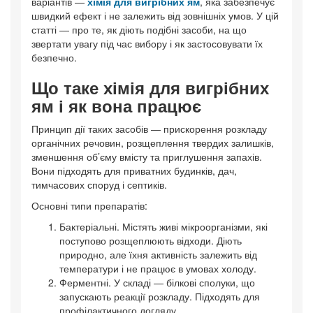
варіантів —
хімія для вигрібних ям
, яка забезпечує
швидкий ефект і не залежить від зовнішніх умов. У цій
статті — про те, як діють подібні засоби, на що
звертати увагу під час вибору і як застосовувати їх
безпечно.
Що таке хімія для вигрібних
ям і як вона працює
Принцип дії таких засобів — прискорення розкладу
органічних речовин, розщеплення твердих залишків,
зменшення об’єму вмісту та приглушення запахів.
Вони підходять для приватних будинків, дач,
тимчасових споруд і септиків.
Основні типи препаратів:
Бактеріальні. Містять живі мікроорганізми, які
поступово розщеплюють відходи. Діють
природно, але їхня активність залежить від
температури і не працює в умовах холоду.
Ферментні. У складі — білкові сполуки, що
запускають реакції розкладу. Підходять для
профілактичного догляду.