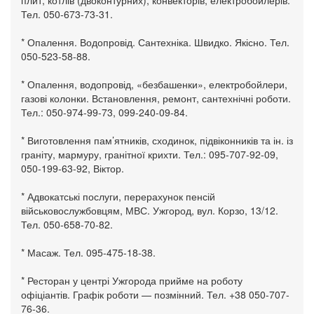
плит, котлів (двоконтурних), конвекторів, електробойлерів.
Тел. 050-673-73-31.
* Опалення. Водопровід. Сантехніка. Швидко. Якісно. Тел.
050-523-58-88.
* Опалення, водопровід, «безбашенки», електробойлери,
газові колонки. Встановлення, ремонт, сантехнічні роботи.
Тел.: 050-974-99-73, 099-240-09-84.
* Виготовлення пам’ятників, сходинок, підвіконників та ін. із
граніту, мармуру, гранітної крихти. Тел.: 095-707-92-09,
050-199-63-92, Віктор.
* Адвокатські послуги, перерахунок пенсій
військовослужбовцям, МВС. Ужгород, вул. Корзо, 13/12.
Тел. 050-658-70-82.
* Масаж. Тел. 095-475-18-38.
* Ресторан у центрі Ужгорода прийме на роботу
офіціантів. Графік роботи — позмінний. Тел. +38 050-707-
76-36.