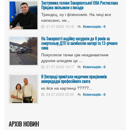
Заступника голови Закарпатської ОВА Ростислава
Пріцака звільнили з посади
Триндєц, ну і фізіономія. На лиці все
написано, не...
21.07.2026 19:16
Коменарів - 0
На Закарпатті водійку засудили до 8 років за
смертельну ДТП із загибеллю матері та 13-річного
сина
Покупляли тачки цім неадекватним
дурням алюдям це ...
27.07.2026 14:17
Коменарів - 0
В Ужгороді привітали медичних працівників
напередодні професійного свята
ко йсе на картинці ?????...
24.07.2026 22:00
Коменарів - 0
АРХІВ НОВИН