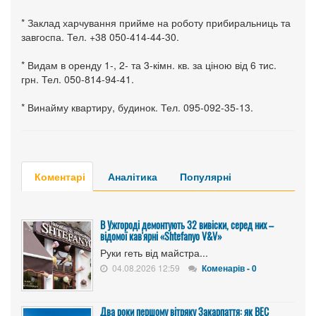
* Заклад харчування прийме на роботу прибиральниць та
завгоспа. Тел. +38 050-414-44-30.
* Видам в оренду 1-, 2- та 3-кімн. кв. за ціною від 6 тис.
грн. Тел. 050-814-94-41.
* Винайму квартиру, будинок. Тел. 095-092-35-13.
Коментарі
Аналітика
Популярні
В Ужгороді демонтують 32 вивіски, серед них –
відомої кав'ярні «Shtefanyo V&V»
Руки геть від майстра...
04.08.2026 12:59
Коменарів - 0
Два роки першому вітряку Закарпаття: як ВЕС