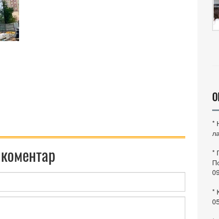
О
*
ла
 коментар
*
По
0
* 
0