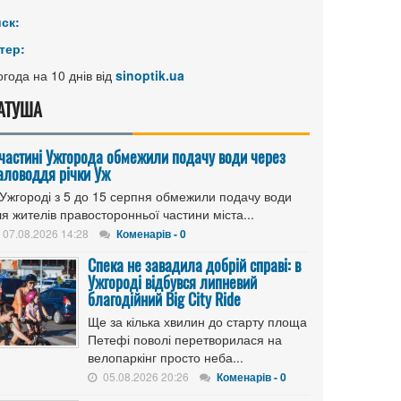
иск:
тер:
года на 10 днів від
sinoptik.ua
АТУША
 частині Ужгорода обмежили подачу води через
аловоддя річки Уж
 Ужгороді з 5 до 15 серпня обмежили подачу води
я жителів правосторонньої частини міста...
07.08.2026 14:28
Коменарів - 0
Спека не завадила добрій справі: в
Ужгороді відбувся липневий
благодійний Big City Ride
Ще за кілька хвилин до старту площа
Петефі поволі перетворилася на
велопаркінг просто неба...
05.08.2026 20:26
Коменарів - 0