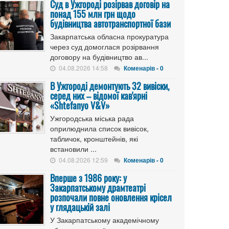
Cуд в Ужгороді розірвав договір на
понад 155 млн грн щодо
будівництва автотранспортної бази
Закарпатська обласна прокуратура
через суд домоглася розірвання
договору на будівництво ав...
04.08.2026 14:58
Коменарів - 0
В Ужгороді демонтують 32 вивіски,
серед них – відомої кав'ярні
«Shtefanyo V&V»
Ужгородська міська рада
оприлюднила список вивісок,
табличок, кронштейнів, які
встановили ...
04.08.2026 12:59
Коменарів - 0
Вперше з 1986 року: у
Закарпатському драмтеатрі
розпочали повне оновлення крісел
у глядацькій залі
У Закарпатському академічному