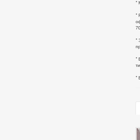
* 
*
оф
70
*
пр
* 
ти
* 