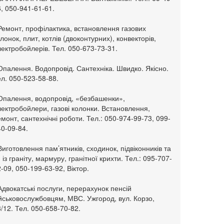
, 050-941-61-61.
Ремонт, профілактика, встановлення газових
лонок, плит, котлів (двоконтурних), конвекторів,
ектробойлерів. Тел. 050-673-73-31.
Опалення. Водопровід. Сантехніка. Швидко. Якісно.
л. 050-523-58-88.
 Опалення, водопровід, «безбашенки»,
ектробойлери, газові колонки. Встановлення,
монт, сантехнічні роботи. Тел.: 050-974-99-73, 099-
0-09-84.
Виготовлення пам’ятників, сходинок, підвіконників та
. із граніту, мармуру, гранітної крихти. Тел.: 095-707-
-09, 050-199-63-92, Віктор.
Адвокатські послуги, перерахунок пенсій
ійськовослужбовцям, МВС. Ужгород, вул. Корзо,
/12. Тел. 050-658-70-82.