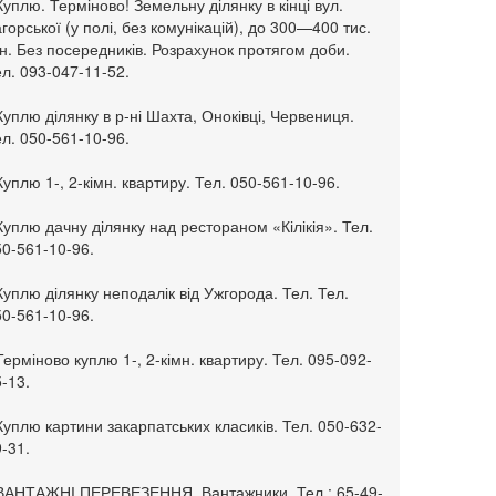
Куплю. Терміново! Земельну ділянку в кінці вул.
горської (у полі, без комунікацій), до 300—400 тис.
н. Без посередників. Розрахунок протягом доби.
л. 093-047-11-52.
Куплю ділянку в р-ні Шахта, Оноківці, Червениця.
л. 050-561-10-96.
Куплю 1-, 2-кімн. квартиру. Тел. 050-561-10-96.
Куплю дачну ділянку над рестораном «Кілікія». Тел.
50-561-10-96.
Куплю ділянку неподалік від Ужгорода. Тел. Тел.
50-561-10-96.
Терміново куплю 1-, 2-кімн. квартиру. Тел. 095-092-
-13.
Куплю картини закарпатських класиків. Тел. 050-632-
-31.
 ВАНТАЖНІ ПЕРЕВЕЗЕННЯ. Вантажники. Тел.: 65-49-