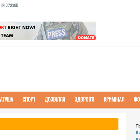
НІЙ ЗВ'ЯЗОК
РАТУША
СПОРТ
ДОЗВІЛЛЯ
ЗДОРОВ'Я
КРИМІНАЛ
ФО
П
К
в