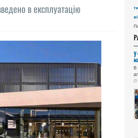
введено в експлуатацію
т
ві
По
Р
У
м
В
дл