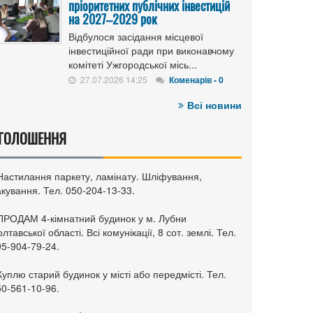
пріоритетних публічних інвестицій
на 2027–2029 рок
Відбулося засідання місцевої
інвестиційної ради при виконавчому
комітеті Ужгородської місь...
27.07.2026 14:25
Коменарів - 0
Всі новини
ГОЛОШЕННЯ
 Настилання паркету, ламінату. Шліфування,
кування. Тел. 050-204-13-33.
 ПРОДАМ 4-кімнатний будинок у м. Лубни
лтавської області. Всі комунікації, 8 сот. землі. Тел.
95-904-79-24.
Куплю старий будинок у місті або передмісті. Тел.
50-561-10-96.