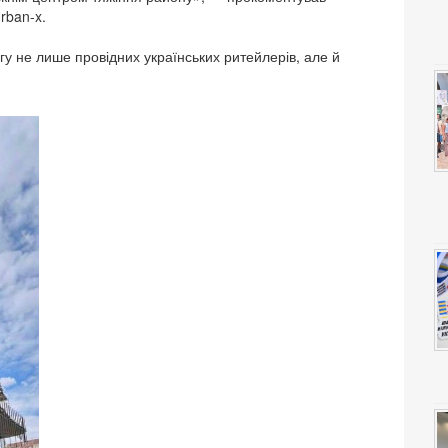
rban-x.
у не лише провідних українських ритейлерів, але й