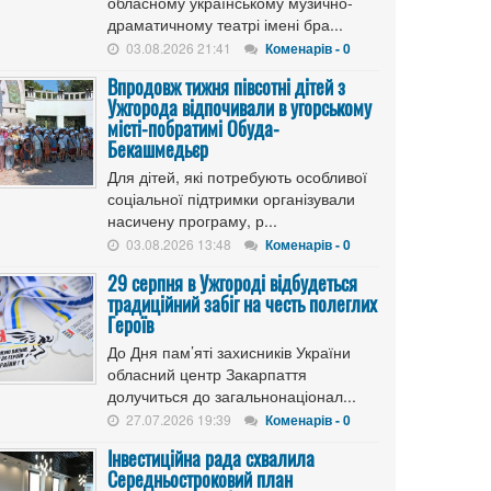
обласному українському музично-
драматичному театрі імені бра...
03.08.2026 21:41
Коменарів - 0
Впродовж тижня півсотні дітей з
Ужгорода відпочивали в угорському
місті-побратимі Обуда-
Бекашмедьєр
Для дітей, які потребують особливої
соціальної підтримки організували
насичену програму, р...
03.08.2026 13:48
Коменарів - 0
29 серпня в Ужгороді відбудеться
традиційний забіг на честь полеглих
Героїв
До Дня пам’яті захисників України
обласний центр Закарпаття
долучиться до загальнонаціонал...
27.07.2026 19:39
Коменарів - 0
Інвестиційна рада схвалила
Середньостроковий план