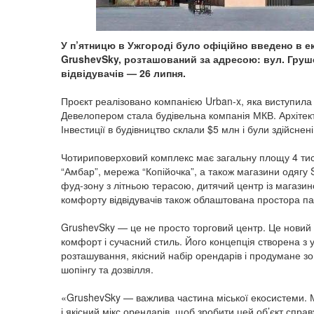
У п’ятницю в Ужгороді було офіційно введено в 
GrushevSky, розташований за адресою: вул. Груше
відвідувачів — 26 липня.
Проєкт реалізовано компанією Urban-x, яка виступила
Девелопером стала будівельна компанія МКВ. Архітек
Інвестиції в будівництво склали $5 млн і були здійснен
Чотириповерховий комплекс має загальну площу 4 тис
“Амбар”, мережа “Копійочка”, а також магазини одягу 
фуд-зону з літньою терасою, дитячий центр із магазин
комфорту відвідувачів також облаштована простора па
GrushevSky — це не просто торговий центр. Це новий 
комфорт і сучасний стиль. Його концепція створена з 
розташування, якісний набір орендарів і продумане 
шопінгу та дозвілля.
«GrushevSky — важлива частина міської екосистеми. М
і якісний мікс орендарів, щоб зробити цей об’єкт спр