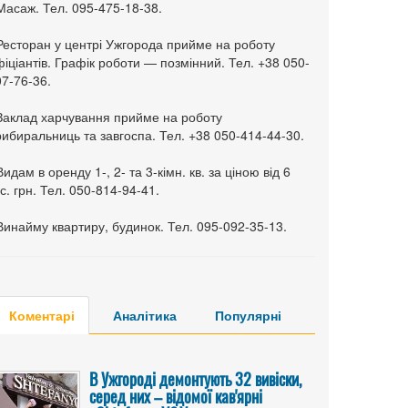
Масаж. Тел. 095-475-18-38.
 Ресторан у центрі Ужгорода прийме на роботу
іціантів. Графік роботи — позмінний. Тел. +38 050-
7-76-36.
 Заклад харчування прийме на роботу
ибиральниць та завгоспа. Тел. +38 050-414-44-30.
Видам в оренду 1-, 2- та 3-кімн. кв. за ціною від 6
с. грн. Тел. 050-814-94-41.
Винайму квартиру, будинок. Тел. 095-092-35-13.
Коментарі
Аналітика
Популярні
В Ужгороді демонтують 32 вивіски,
серед них – відомої кав'ярні