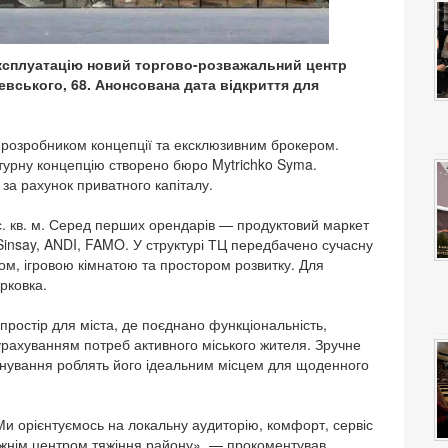
експлуатацію новий торгово-розважальний центр
вського, 68. Анонсована дата відкриття для
 розробником концепції та ексклюзивним брокером.
турну концепцію створено бюро Mytrichko Syma.
і за рахунок приватного капіталу.
. кв. м. Серед перших орендарів — продуктовий маркет
Sinsay, ANDI, FAMO. У структурі ТЦ передбачено сучасну
ом, ігровою кімнатою та простором розвитку. Для
рковка.
простір для міста, де поєднано функціональність,
урахуванням потреб активного міського жителя. Зручне
зонування роблять його ідеальним місцем для щоденного
и орієнтуємось на локальну аудиторію, комфорт, сервіс
авжнім центром тяжіння району», — прокоментував