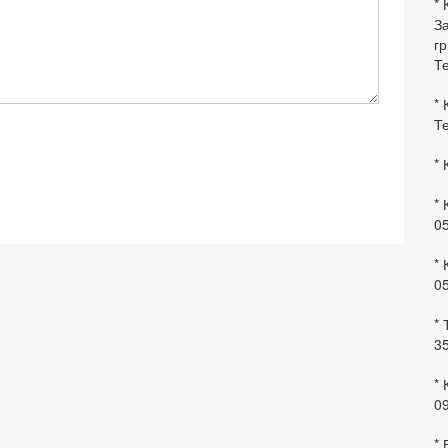
* 
За
гр
Те
* 
Те
* 
* 
0
* 
0
* 
35
* 
09
*