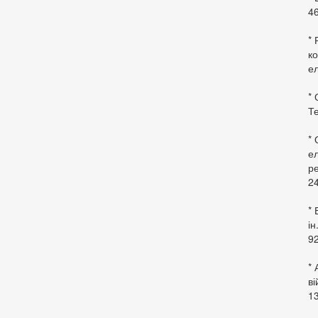
46
* 
ко
ел
* 
Те
*
ел
ре
24
* 
ін
92
* 
в
13