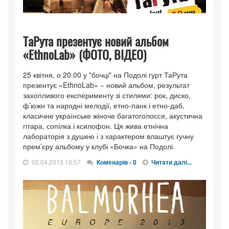
ТаРута презентує новий альбом
«EthnoLab» (ФОТО, ВІДЕО)
25 квітня, о 20.00 у "бочці" на Подолі гурт ТаРута
презентує «EthnoLab» − новий альбом, результат
захопливого експерименту зі стилями: рок, диско,
ф’южн та народні мелодії, етно-панк і етно-даб,
класичне українське жіноче багатоголосся, акустична
гітара, сопілка і ксилофон. Ця жива етнічна
лабораторія з душею і з характером влаштує гучну
прем’єру альбому у клубі «Бочка» на Подолі.
02.04.2013 10:57
Коменарів - 0
Читати далі...