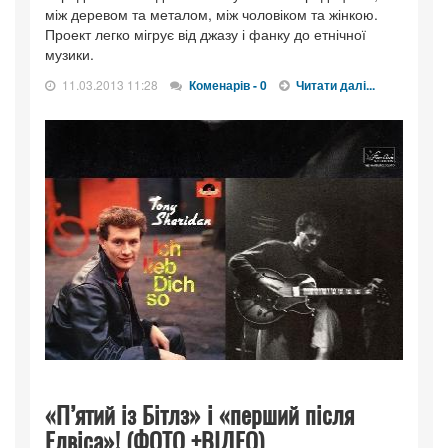
між деревом та металом, між чоловіком та жінкою.
Проект легко мігрує від джазу і фанку до етнічної
музики.
11.03.2013 11:28
Коменарів - 0
Читати далі...
«П’ятий із Бітлз» і «перший після
Елвіса»! (ФОТО +ВІДЕО)