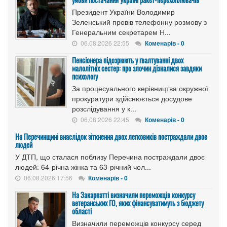
Президент України Володимир
Зеленський провів телефонну розмову з
Генеральним секретарем Н...
06.08.2026 22:55
Коменарів - 0
Пенсіонера підозрюють у ґвалтуванні двох
малолітніх сестер: про злочин дізналися завдяки
психологу
За процесуального керівництва окружної
прокуратури здійснюється досудове
розслідування у к...
06.08.2026 22:45
Коменарів - 0
На Перечинщині внаслідок зіткнення двох легковиків постраждали двоє
людей
У ДТП, що сталася поблизу Перечина постраждали двоє
людей: 64-річна жінка та 63-річний чол...
06.08.2026 17:56
Коменарів - 0
На Закарпатті визначили переможців конкурсу
ветеранських ГО, яких фінансуватимуть з бюджету
області
Визначили переможців конкурсу серед