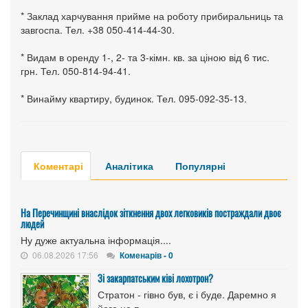
* Заклад харчування прийме на роботу прибиральниць та
завгоспа. Тел. +38 050-414-44-30.
* Видам в оренду 1-, 2- та 3-кімн. кв. за ціною від 6 тис.
грн. Тел. 050-814-94-41.
* Винайму квартиру, будинок. Тел. 095-092-35-13.
Коментарі
Аналітика
Популярні
На Перечинщині внаслідок зіткнення двох легковиків постраждали двоє
людей
Ну дуже актуальна інформація....
06.08.2026 17:56
Коменарів - 0
Зі закарпатським ківі лохотрон?
Стратон - гівно був, є і буде. Даремно я