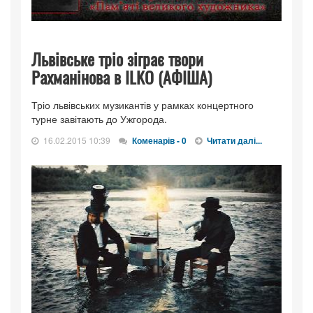
Львівське тріо зіграє твори
Рахманінова в ILKO (АФІША)
Тріо львівських музикантів у рамках концертного
турне завітають до Ужгорода.
16.02.2015 10:39
Коменарів - 0
Читати далі...