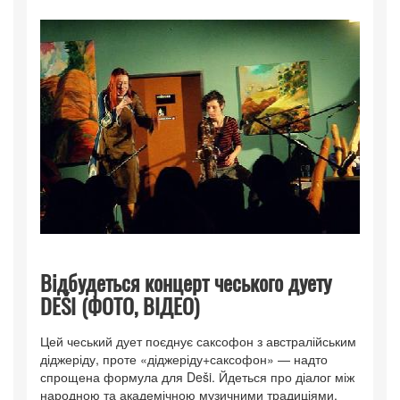
Відбудеться концерт чеського дуету
DEŠI (ФОТО, ВІДЕО)
Цей чеський дует поєднує саксофон з австралійським
діджеріду, проте «діджеріду+саксофон» — надто
спрощена формула для Deši. Йдеться про діалог між
народною та академічною музичними традиціями,