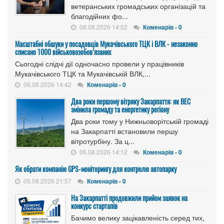
ветеранських громадських організацій та
благодійних фо...
06.08.2026 14:52
Коменарів - 0
Масштабні обшуки у посадовців Мукачівського ТЦК і ВЛК - незаконно
списано 1000 військовозобов’язаних
Сьогодні слідчі дії одночасно провели у працівників
Мукачівського ТЦК та Мукачівській ВЛК,...
06.08.2026 14:42
Коменарів - 0
Два роки першому вітряку Закарпаття: як ВЕС
змінила громаду та енергетику регіону
Два роки тому у Нижньоворітській громаді
на Закарпатті встановили першу
вітротурбіну. За ц...
06.08.2026 14:12
Коменарів - 0
Як обрати компанію GPS-моніторингу для контролю автопарку
05.08.2026 21:57
Коменарів - 0
На Закарпатті продовжили прийом заявок на
конкурс стартапів
Бачимо велику зацікавленість серед тих,