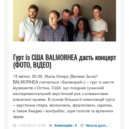
Гурт із США BALMORHEA дасть концерт
(ФОТО, ВІДЕО)
15 квітня, 20.00, Мала Опера (Велика Зала)!
BALMORHEA (читається «Балморей») – гурт із шести
музикантів з Остіна, США, що поєднав сучасний
експериментальний акустичний рок з елементами
класичної музики. В основі більшості композицій гурту
– акустична гітара, віолончель, фортепіано, скрипка,
а також банджо і контрабас, шум голосів та вуличних
звуків.
13.03.2013 10:39
Коменарів - 0
Читати далі...