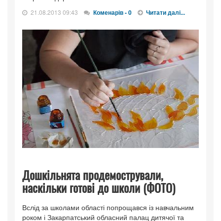
21.08.2013 09:43
Коменарів - 0
Читати далі...
Дошкільнята продемострували,
наскільки готові до школи (ФОТО)
Вслід за школами області попрощався із навчальним
роком і Закарпатський обласний палац дитячої та