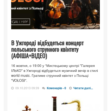
В Ужгороді відбудеться концерт
польського струнного квінтету
(АФІША+ВІДЕО)
16 жовтня, о 19:00 у “Мистецькому центрі "Галерея
ІЛЬКО" в Ужгороді відбудеться музичний вечір в стилі
world music. Гратиме струнний квінтет з Польщі
"VOŁOSI".
09.10.2013 09:39
Коменарів - 0
Читати далі...