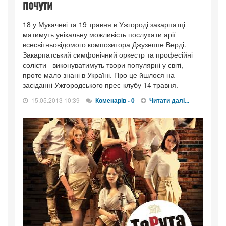
почути
18 у Мукачеві та 19 травня в Ужгороді закарпатці
матимуть унікальну можливість послухати арії
всесвітньовідомого композитора Джузеппе Верді.
Закарпатський симфонічний оркестр та професійні
солісти виконуватимуть твори популярні у світі,
проте мало знані в Україні. Про це йшлося на
засіданні Ужгородського прес-клубу 14 травня.
15.05.2013 10:39
Коменарів - 0
Читати далі...