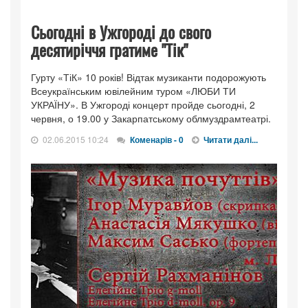
Сьогодні в Ужгороді до свого
десятиріччя гратиме "Тік"
Гурту «ТіК» 10 років! Відтак музиканти подорожують
Всеукраїнським ювілейним туром «ЛЮБИ ТИ
УКРАЇНУ». В Ужгороді концерт пройде сьогодні, 2
червня, о 19.00 у Закарпатському облмуздрамтеатрі.
02.06.2015 10:24
Коменарів - 0
Читати далі...