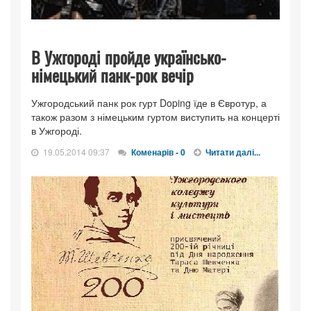
В Ужгороді пройде українсько-
німецький панк-рок вечір
Ужгородський панк рок гурт Doping їде в Євротур, а
також разом з німецьким гуртом виступить на концерті
в Ужгороді.
19.05.2014 09:37
Коменарів - 0
Читати далі...