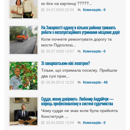
ко йсе на картинці ?????...
24.07.2026 22:00
Коменарів - 0
На Закарпатті одразу в кількох районах тривають
роботи з експлуатаційного утримання місцевих доріг
Коли почнете ремонтувати дорогу та
мости Підполозз...
25.07.2026 13:57
Коменарів - 0
Зі закарпатським ківі лохотрон?
Тільки, що отримала посилку. Прийшли
два сухі прак...
05.06.2012 12:23
Коменарів - 48
Суддя, якому довіряють: Любомир Андрійчук —
взірець професіоналізму в системі судочинства
Чому суддя не знає коли була прийнята
Конституція ...
23.04.2025 12:09
Коменарів - 0