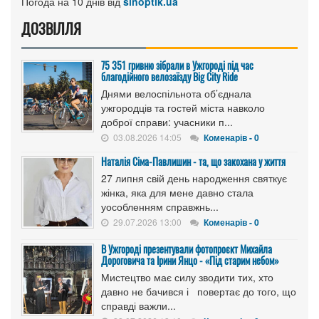
Погода на 10 днів від
sinoptik.ua
ДОЗВІЛЛЯ
75 351 гривню зібрали в Ужгороді під час
благодійного велозаїзду Big Сity Ride
Днями велоспільнота об’єднала
ужгородців та гостей міста навколо
доброї справи: учасники п...
03.08.2026 14:05
Коменарів - 0
Наталія Сіма-Павлишин - та, що закохана у життя
27 липня свій день народження святкує
жінка, яка для мене давно стала
уособленням справжнь...
29.07.2026 13:00
Коменарів - 0
В Ужгороді презентували фотопроєкт Михайла
Дороговича та Ірини Янцо - «Під старим небом»
Мистецтво має силу зводити тих, хто
давно не бачився і повертає до того, що
справді важли...