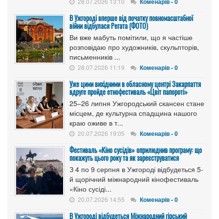
28.07.2026 13:10
Коменарів - 0
В Ужгороді вперше від початку повномасштабної
війни відбулася Регата (ФОТО)
Ви вже мабуть помітили, що я частіше
розповідаю про художників, скульпторів,
письменників ...
28.07.2026 11:19
Коменарів - 0
Уже цими вихідними в обласному центрі Закарпаття
вдруге пройде етнофестиваль «Цвіт папороті»
25–26 липня Ужгородський скансен стане
місцем, де культурна спадщина нашого
краю оживе в т...
20.07.2026 19:05
Коменарів - 0
Фестиваль «Кіно сусідів» оприлюднив програму: що
покажуть цього року та як зареєструватися
З 4 по 9 серпня в Ужгороді відбудеться 5-
й щорічний міжнародний кінофестиваль
«Кіно сусіді...
20.07.2026 14:55
Коменарів - 0
В Ужгороді відбудеться Міжнародний гірський