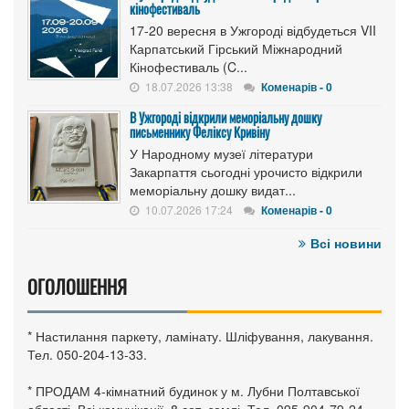
кінофестиваль
17-20 вересня в Ужгороді відбудеться VII
Карпатський Гірський Міжнародний
Кінофестиваль (C...
18.07.2026 13:38
Коменарів - 0
В Ужгороді відкрили меморіальну дошку
письменнику Феліксу Кривіну
У Народному музеї літератури
Закарпаття сьогодні урочисто відкрили
меморіальну дошку видат...
10.07.2026 17:24
Коменарів - 0
Всі новини
ОГОЛОШЕННЯ
* Настилання паркету, ламінату. Шліфування, лакування.
Тел. 050-204-13-33.
* ПРОДАМ 4-кімнатний будинок у м. Лубни Полтавської
області. Всі комунікації, 8 сот. землі. Тел. 095-904-79-24.