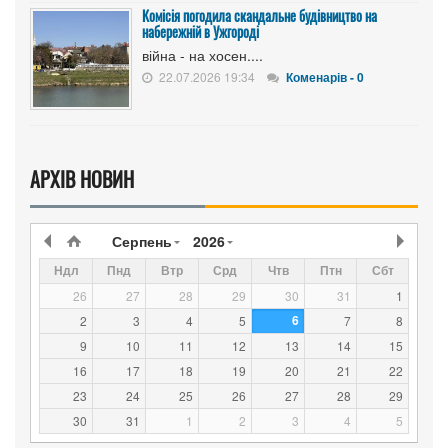
Комісія погодила скандальне будівництво на
набережній в Ужгороді
війна - на хосен....
22.07.2026 19:34
Коменарів - 0
АРХІВ НОВИН
Серпень
2026
Ндл
Пнд
Втр
Срд
Чтв
Птн
Сбт
26
27
28
29
30
31
1
6
2
3
4
5
7
8
9
10
11
12
13
14
15
16
17
18
19
20
21
22
23
24
25
26
27
28
29
30
31
1
2
3
4
5