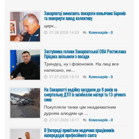
Закарпатці вимагають покарати коньячних баронів
та повернути завод колективу
цирк...
01.08.2026 14:33
Коменарів - 0
Заступника голови Закарпатської ОВА Ростислава
Пріцака звільнили з посади
Триндєц, ну і фізіономія. На лиці все
написано, не...
21.07.2026 19:16
Коменарів - 0
На Закарпатті водійку засудили до 8 років за
смертельну ДТП із загибеллю матері та 13-річного
сина
Покупляли тачки цім неадекватним
дурням алюдям це ...
27.07.2026 14:17
Коменарів - 0
В Ужгороді привітали медичних працівників
напередодні професійного свята