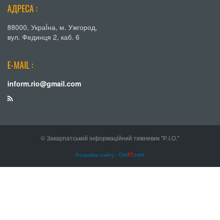
АДРЕСА :
88000, УкраЇна, м. Ужгород,
вул. Фединця 2, каб. 6
E-MAIL :
inform.rio@gmail.com
© Закарпатський інформаційний тижневик "Р.І.О."
Розробка сайту - Craf
IT
.com