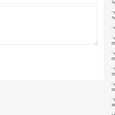
Те
* 
Те
* 
* 
0
* 
0
* 
35
* 
09
*
46