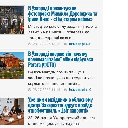
В Ужгороді презентували
фотопроєкт Михайла Дороговича та
Ірини Янцо - «Під старим небом»
Мистецтво має силу зводити тих, хто
давно не бачився і повертає до
того, що справді важли...
28.07.2026 13:10
Коменарів - 0
В Ужгороді вперше від початку
повномасштабної війни відбулася
Регата (ФОТО)
Ви вже мабуть помітили, що я
частіше розповідаю про художників,
скульпторів, письменників ...
28.07.2026 11:19
Коменарів - 0
Уже цими вихідними в обласному
центрі Закарпаття вдруге пройде
етнофестиваль «Цвіт папороті»
25–26 липня Ужгородський скансен
стане місцем, де культурна