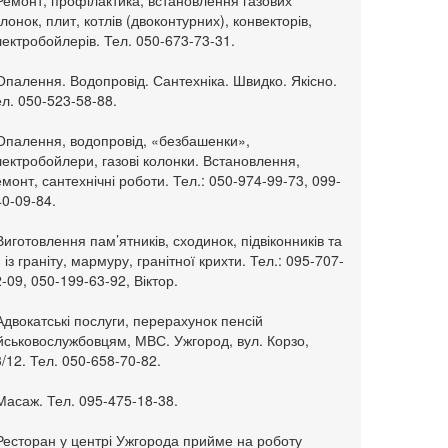
Ремонт, профілактика, встановлення газових
лонок, плит, котлів (двоконтурних), конвекторів,
ектробойлерів. Тел. 050-673-73-31.
Опалення. Водопровід. Сантехніка. Швидко. Якісно.
л. 050-523-58-88.
 Опалення, водопровід, «безбашенки»,
ектробойлери, газові колонки. Встановлення,
монт, сантехнічні роботи. Тел.: 050-974-99-73, 099-
0-09-84.
Виготовлення пам’ятників, сходинок, підвіконників та
. із граніту, мармуру, гранітної крихти. Тел.: 095-707-
-09, 050-199-63-92, Віктор.
Адвокатські послуги, перерахунок пенсій
ійськовослужбовцям, МВС. Ужгород, вул. Корзо,
/12. Тел. 050-658-70-82.
Масаж. Тел. 095-475-18-38.
 Ресторан у центрі Ужгорода прийме на роботу