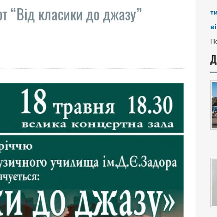
рт “Від класики до джазу”
т
ві
По
Д