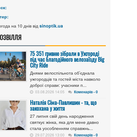
иск:
тер:
года на 10 днів від
sinoptik.ua
ОЗВІЛЛЯ
75 351 гривню зібрали в Ужгороді
під час благодійного велозаїзду Big
Сity Ride
Днями велоспільнота об’єднала
ужгородців та гостей міста навколо
доброї справи: учасники п...
03.08.2026 14:05
Коменарів - 0
Наталія Сіма-Павлишин - та, що
закохана у життя
27 липня свій день народження
святкує жінка, яка для мене давно
стала уособленням справжнь...
29.07.2026 13:00
Коменарів - 0