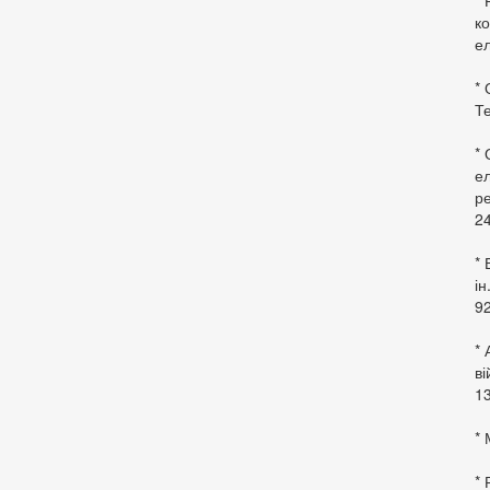
* 
ко
ел
* 
Те
*
ел
ре
24
* 
ін
92
* 
в
13
* 
*