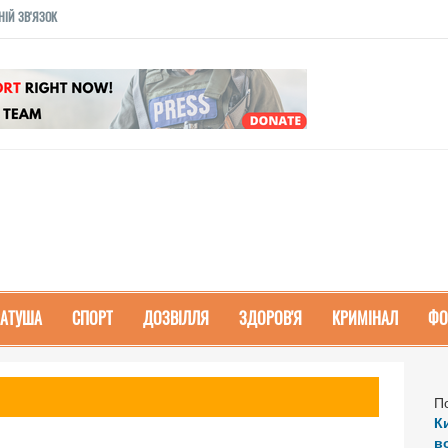
НІЙ ЗВ'ЯЗОК
РАТУША
СПОРТ
ДОЗВІЛЛЯ
ЗДОРОВ'Я
КРИМІНАЛ
ФО
П
К
в