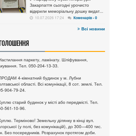
Закарпаття сьогодні урочисто
відкрили меморіальну дошку видат...
10.07.2026 17:24
Коменарів - 0
Всі новини
ГОЛОШЕННЯ
 Настилання паркету, ламінату. Шліфування,
кування. Тел. 050-204-13-33.
 ПРОДАМ 4-кімнатний будинок у м. Лубни
лтавської області. Всі комунікації, 8 сот. землі. Тел.
95-904-79-24.
Куплю старий будинок у місті або передмісті. Тел.
50-561-10-96.
Куплю. Терміново! Земельну ділянку в кінці вул.
горської (у полі, без комунікацій), до 300—400 тис.
н. Без посередників. Розрахунок протягом доби.