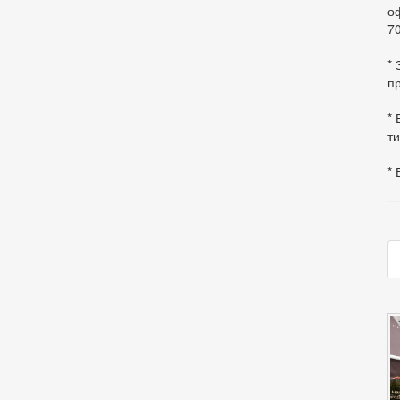
оф
70
*
пр
* 
ти
* 