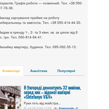
іціантів. Графік роботи — позмінний. Тел. +38 050-
7-76-36.
 Заклад харчування прийме на роботу
ибиральниць та завгоспа. Тел. +38 050-414-44-30.
Видам в оренду 1-, 2- та 3-кімн. кв. за ціною від 6
с. грн. Тел. 050-814-94-41.
Винайму квартиру, будинок. Тел. 095-092-35-13.
Коментарі
Аналітика
Популярні
В Ужгороді демонтують 32 вивіски,
серед них – відомої кав'ярні
«Shtefanyo V&V»
Руки геть від майстра...
04.08.2026 12:59
Коменарів - 0