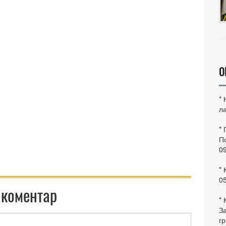
О
*
ла
*
По
0
* 
0
 коментар
* 
За
гр