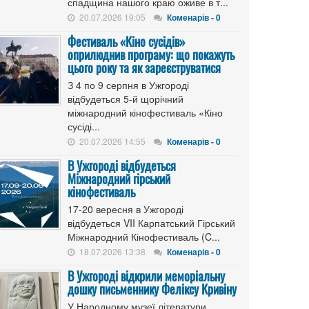
спадщина нашого краю оживе в т...
20.07.2026 19:05
Коменарів - 0
Фестиваль «Кіно сусідів»
оприлюднив програму: що покажуть
цього року та як зареєструватися
З 4 по 9 серпня в Ужгороді
відбудеться 5-й щорічний
міжнародний кінофестиваль «Кіно
сусіді...
20.07.2026 14:55
Коменарів - 0
В Ужгороді відбудеться
Міжнародний гірський
кінофестиваль
17-20 вересня в Ужгороді
відбудеться VII Карпатський Гірський
Міжнародний Кінофестиваль (C...
18.07.2026 13:38
Коменарів - 0
В Ужгороді відкрили меморіальну
дошку письменнику Феліксу Кривіну
У Народному музеї літератури